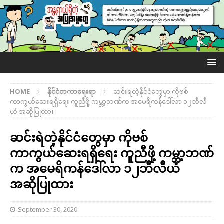
HOME
နိုင်ငံတကာရေးရာ
ဆင်းရဲတဲ့နိုင်ငံတွေမှာ ကိုဗစ်
ကာကွယ်ဆေးရရှိရေး ကူညီဖို့ ကမ္ဘာ့ဘဏ်က အမေရိကန်ဒေါ်လာ ၁၂ဘီလီ
ယံ အဆိုပြုထား
ဆင်းရဲတဲ့နိုင်ငံတွေမှာ ကိုဗစ်
ကာကွယ်ဆေးရရှိရေး ကူညီဖို့ ကမ္ဘာ့ဘဏ်
က အမေရိကန်ဒေါ်လာ ၁၂ဘီလီယံ
အဆိုပြုထား
September 30, 2020