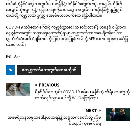
ဆင်းရဲတဲ့နိုင်ငံတွေ ကာကွယ်ဆေးရရှိဖို့နဲ့ အဲ့ဒီနိုင်ငံတွေထဲကမှ အားနည်းထိခိုက်
အလွယ်ဆုံးလူတွေနဲ့ ကျန်းမာရေးဝန်ထမ်းတွေ ကာကွယ်ဆေးထိုးနိုင်ဖို့ ရည်ရွယ်
တယ်လို့ ကမ္ဘာ့ဘဏ် ဥက္ကဌ ဒေးဗစ်မယ်လ်ပက်စ်က ပြောပါတယ်။
COVID-19 ကပ်ရောဂါကြောင့် ကမ္ဘာ့စီးပွားရေး ကျဆင်းလာချိန် ယခုနှစ် ဧပြီလက
နေ ဇွန်လအတွင်း ဘဏ္ဏာရေးထောက်ပံ့ရာမှာ ကမ္ဘာ့ဘဏ်ဟာ အမေရိကန်ဒေါ်လာ
၄၅ဘီလီယံအထိ စံချိန်တင် တိုးမြင့် အသုံးပြုခဲ့တယ်လို့ AFP သတင်းဌာနက ဖော်ပြ
ထားပါတယ်။
Ref : AFP
#ကမ္ဘာ့ဘဏ်#ကာကွယ်ဆေး#ကိုဗစ်
PREVIOUS
မိနစ်ပိုင်းအတွင်း COVID 19 စစ်ဆေးနိုင်တဲ့ ကိရိယာတွေကို
ထုတ်လုပ်သွားမယ်လို့ WHOပြောကြား
NEXT
အမေရိကန်သမ္မတဒေါ်နယ်ထရန့်နဲ့ သမ္မတကတော်တို့ ကိုဗ
စ်ရောဂါကူးစက်ခံရ