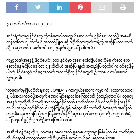
၃၀ ၊ စက်တင်ဘာလ ၊ ၂၀၂၀ ။
ဆင်းရဲတဲ့ကမ္ဘာ့နိုင်ငံတွေ ကိုဗစ်ရောဂါကာကွယ်ဆေး ဝယ်ယူနိုင်ရေး ကူညီဖို့ အမေရိ
ကန်ဒေါ်လာ ၁၂ဘီလီယံ အတည်ပြုပေးဖို့ ဒါရိုက်တာဘုတ်အဖွဲ့ကို အဆိုပြုထားတယ်
လို့ ကမ္ဘာ့ဘဏ်က စက်တင်ဘာ ၂၉ရက်နေ့မှာ ပြောပါတယ်။
ကမ္ဘာ့ဘဏ်အနေနဲ့ နိုင်ငံပေါင်း ၁၁၁ နိုင်ငံမှာ အရေးပေါ်တုံပြန်ရေးစီမံချက်တွေ ဖော်
ဆောင်နေဖြစ်ပြီး ဒေါ်လာ ၁၂ ဘီလီယံ အဆိုပြုချက် အတည်ပြုလိုက်ပါက ဝင်ငွေနိမ့်
ပါးတဲ့ နိုင်ငံတွေနဲ့ ဝင်ငွေအလယ်အလတ်ရှိတဲ့ နိုင်ငံတွေကို ဦးစားပေး လုပ်ဆောင်
သွားမှာပါ။
“ထိရောက်မှုရှိပြီး စိတ်ချရတဲ့ COVID-19 ကာကွယ်ဆေးက ကမ္ဘာကြီး ဘေးကင်းကင်း
နဲ့ ပြန်အသက်ဝင်ဖို့အတွက် အောင်မြင်ရေးလမ်းကြောင်းဆီ ဦးတည်တာပါပဲ။ လူတွေ
အနေနဲ့ သူတို့ကိုယ်သူတို့ အသက်ရှင်နိုင်တယ် ၊ ပတ်ဝန်းကျင်နဲ့ ရင်းရင်းနှီးနှီးနေနိုင်
တယ်၊ အလုပ်လုပ်နိုင်တယ်၊ ယုံကြည်မှုရှိရှိ ခရီသွားနိုင်တယ်လို့ ခံစားရတဲ့ အချိန်ထိ
ကမ္ဘာ့စီးရေးက အပြည့်အဝ ပြန်ကောင်းနိုင်ဦးမှာ မဟုတ်သေးဘူး။”လို့ ကမ္ဘာ့ဘဏ်ရဲ့
ပြောရေးဆိုခွင့်ရှိသူတစ်ဦးက ပြောပါတယ်။
အဆိုပါ ရန်ပုံငွေကို ၁၂လကနေ ၁၈လအထိ ခွဲဝေပေးသွားမှာ ဖြစ်ပါတယ်။ လက်ရှိမှာ
ကိုဗစ်ရောဂါ ကာကွယ်ဆေးကို စီးပွားဖြစ် ရောင်းဝယ်ခွင့် မရှိသေးပါဘူး။