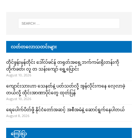
လတ်တလောသတင်းများ
တိုင်ဖွန်းမုန်တိုင်း ဒေါ်လ်ဖင်န် တရုတ်အရှေ့ဘက်ကမ်းရိုးတန်းကို
တိုက်ခတ်၊ လူ တ သန်းကျော် ရွှေ့ပြောင်း
August 10, 2026
ကျောင်းသားဟာ သေနတ်နဲ့ ပတ်သတ်လို့ အွန်လိုင်းကနေ လေ့လာခဲ့
တယ်လို့ ထိုင်းအာဏာပိုင်တွေ ထုတ်ပြန်
August 10, 2026
ရေပေါက်ပိတ်ဖို့ နိုင်ငံတော်အဆင့် အစီအမံနဲ့ ဆောင်ရွက်နေပါတယ်
August 8, 2026
ကြော်ငြာ