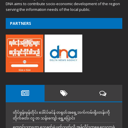
DNA aims to contribute socio-economic development of the region
serving the information needs of the local public.
PARTNERS
တိုင်ဖွန်းမုန်တိုင်း ဒေါ်လ်ဖင်န် တရုတ်အရှေ့ဘက်ကမ်းရိုးတန်းကို
တိုက်ခတ်၊ လူ တ သန်းကျော် ရွှေ့ပြောင်း
ကျောင်းသားဟာ သေနတ်နဲ့ ပတ်သတ်လို့ အွန်လိုင်းကနေ လေ့လာခဲ့