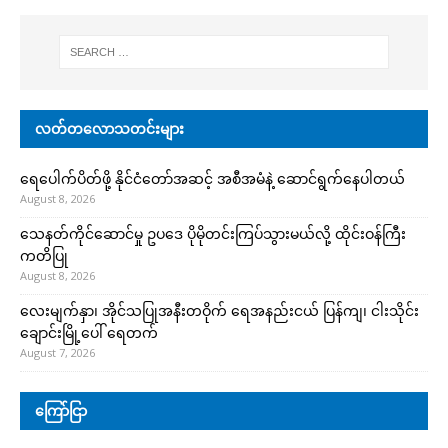
လတ်တလောသတင်းများ
ရေပေါက်ပိတ်ဖို့ နိုင်ငံတော်အဆင့် အစီအမံနဲ့ ဆောင်ရွက်နေပါတယ်
August 8, 2026
သေနတ်ကိုင်ဆောင်မှု ဥပဒေ ပိုမိုတင်းကြပ်သွားမယ်လို့ ထိုင်းဝန်ကြီး
ကတိပြု
August 8, 2026
လေးမျက်နှာ၊ အိုင်သပြုအနီးတဝိုက် ရေအနည်းငယ် ပြန်ကျ၊ ငါးသိုင်း
ချောင်းမြို့ပေါ် ရေတက်
August 7, 2026
ကြော်ငြာ