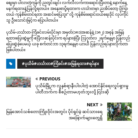
စျေးမှာ ပါလာတဲ့ကုန်ကို ညတွင်းချင်း လက်လီလက်ကားရောင်းပြီးတာနဲ့ နောက်နေ့
မနက်ရထားနဲ့ပြန်လို့ရတယ်။ အနှေးစာပို့ရထားက ဟင်္သာတမှာ ညအိပ်တော့ ပိုကြာ
တယ် ကုန်စိမ်းတင်ရတာ အဆင်မပြေဘူး” လို့ ကုန်စိမ်းရောင်းဝယ်ရေးဒိုင် လုပ်ကိုင်
သူ ဦးသောင်းမြင့်က ပြောပါတယ်။
ပုသိမ်-ဟင်္သာတ-ကြံခင်းလမ်းပိုင်းမှာ အမှတ်(၁၈၁)အဆန်နဲ့ (၁၈၂) အစုန် အမြန်
ရထားပြေးဆွဲမှုကို ဧပြီလဆန်းပိုင်းက ရပ်နားခဲ့ပြီး သြဂုတ်လ ၂ရက်နေ့မှာ ပြန်လည်
ပြေးဆွဲခဲ့ပေမယ့် ယခု စက်တင်ဘာ ၁၃ရက်နေ့မှာ ယာယီ ပြန်လည်​ရပ်နားလိုက်တာ
ဖြစ်ပါတယ်။
#ပုသိမ်#ဟင်္သာတ#ကြံခင်း#အမြန်ရထား#ရပ်နား
PREVIOUS
ပုသိမ်မြို့က လူနှစ်ရာနီးပါးပါတဲ့ အောင်နိုင်ရေးလှုပ်ရှားမှု
ပါတီဘက်က စီစဥ်တာမဟုတ်ဘူးလို့ ငြင်းဆို
NEXT
မြန်အောင်သစ်တောကြိုးဝိုင်းအတွင်း ပိုင်ရှင်မဲ့ ဆင်သားရေ
အခြောက်များတွေ့ရှိ