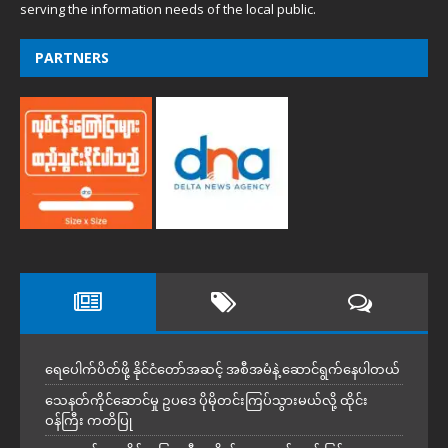
serving the information needs of the local public.
PARTNERS
ရေပေါက်ပိတ်ဖို့ နိုင်ငံတော်အဆင့် အစီအမံနဲ့ ဆောင်ရွက်နေပါတယ်
သေနတ်ကိုင်ဆောင်မှု ဥပဒေ ပိုမိုတင်းကြပ်သွားမယ်လို့ ထိုင်း
ဝန်ကြီး ကတိပြု