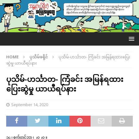
HOME
ပုသိမ်ခရိုင်
ပုသိမ်-ဟင်္သာတ- ကြံခင်း အမြန်ရထားပြေး
ဆွဲမှု ယာယီရပ်နား
ပုသိမ်-ဟင်္သာတ- ကြံခင်း အမြန်ရထား
ပြေးဆွဲမှု ယာယီရပ်နား
September 14, 2020
၁၄ ၊ စက်တင်ဘာ ၊ ၂၀၂၀ ။