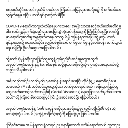
ဧရာဝတီတိုင်းအတွင်း ပုသိမ်-ဟင်္သာတ-ကြံခင်း အမြန်ရထားခရီးစဥ်ကို စက်တင်ဘာ
၁၃ရက်နေ့မှ စပြီး ယာယီရပ်နားလိုက်ပါပြီ။
COVID-19 ရောဂါကာကွယ်ထိန်းချုပ်ကုသရေး အမျိုးသားအဆင့်ဗဟိုကော်မတီရဲ့မူ
ဝါဒ လမ်းညွှန်ချက်နဲ့အညီ ရထားပြေးဆွဲတဲ့လုပ်ငန်းတွေကို ကြီးကြပ်နေပြီး လက်ရှိ
မှာ ရောဂါကူးစက်မှုအန္တရာယ်ကနေ ကာကွယ်ဖို့ အမြန်ရထားပြေးဆွဲမှုကို ယာယီ
ရပ်နားတာလို့ ဧရာဝတီတိုင်း လျှပ်စစ်စွမ်းအင် စက်မှုလက်မှု နှင့်လမ်းပန်း ဆက်သွယ်
ရေး ဝန်ကြီး ဦးဝင်းဌေး ကပြောပါတယ်။
သို့သော် ပုံမှန်ခရီးသွားပြည်သူတွေနဲ့ ကုန်စည်စီးဆင်းမှုတွေအတွက်
အမှတ်(၁၈၅)အဆန် နှင့် (၁၈၆)အစုန် စာပို့ရထားခရီးစဥ်ကို ပြေးဆွဲပေးနေတယ်လို့
လည်း သိရပါတယ်။
“ခရီးသည်တစ်ဦး လက်မှတ်(၁)စောင်နှုန်းရောင်းပေးပြီး ထိုင်ခုံ(၂) နေရာစီစဉ်ပေး
ထားတယ် ၊ Mask တပ်ဆင်သူတွေကိုသာ လက်မှတ်ရောင်းမယ် ၊ ခရီးသွားပြည်သူ
တွေ သက်တောင့်သက်သာဖြစ်ဖို့ (Social Distancing) နေရာခြား သတ်မှတ်ပေးထား
တယ်” လို့ ကြံခင်းမီးရထားရုံပိုင်ကြီး ဦးမောင်မောင်ဦး ပြောပါတယ်။
အမှတ်(၁၈၅)အဆန်နဲ့ (၁၈၆)အစုန် စာပို့ရထားခရီးစဥ်မှာ လူစီးတွဲကြီး(၆)တွဲ ၊ တွဲ
လေး(၁)တွဲ၊ ပါဆယ်(၁)တွဲနဲ့ ဘရိတ်(၁)တွဲတို့ ပြေးဆွဲမှာ ဖြစ်ပါတယ်။
“ကြံခင်းကနေ အမြန်ရထားနဲ့လာရင် ည ၈နာရီလောက် ပုသိမ်ရောက်တယ် ဘူတာည