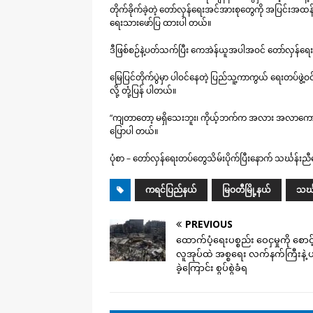
တိုက်ခိုက်ခဲ့တဲ့ တော်လှန်ရေးအင်အားစုတွေကို အပြင်းအထ
ရေးသားဖော်ပြ ထားပါ တယ်။
ဒီဖြစ်စဉ်နဲ့ပတ်သက်ပြီး ကေအဲန်ယူအပါအဝင် တော်လှန်ရ
မြေပြင်တိုက်ပွဲမှာ ပါဝင်နေတဲ့ ပြည်သူ့ကာကွယ် ရေးတပ်ဖွဲ
လို့ တုံ့ပြန် ပါတယ်။
“ကျတာတော့ မရှိသေးဘူး၊ ကိုယ့်ဘက်က အလား အလာကောင်းနေသ
ပြောပါ တယ်။
ပုံစာ – တော်လှန်ရေးတပ်တွေသိမ်းပိုက်ပြီးနောက် သင်္ဃန်းညီ
ကရင်ပြည်နယ်
မြဝတီမြို့နယ်
သင်္
PREVIOUS
ထောက်ပံ့ရေးပစ္စည်း ဝေငှမှုကို စောင့
လူအုပ်ထဲ အစ္စရေး လက်နက်ကြီးနဲ့ 
ခဲ့ကြောင်း စွပ်စွဲခံရ