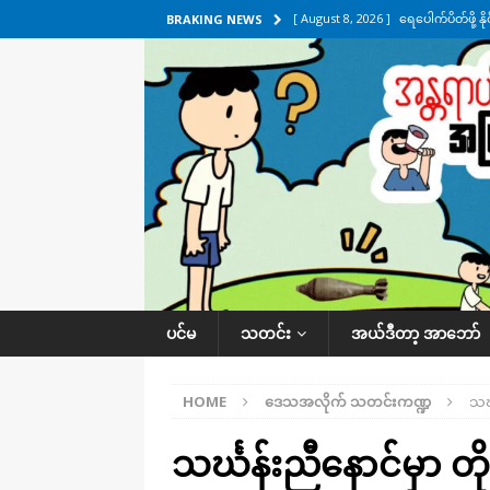
[ August 8, 2026 ]
ရေပေါက်ပိတ်ဖို့ 
BRAKING NEWS
[ August 8, 2026 ]
သေနတ်ကိုင်ဆောင်မှ
[ August 7, 2026 ]
လေးမျက်နှာ၊ အိုင
ဒေသအလိုက် သတင်းကဏ္ဍ
[ August 7, 2026 ]
ရန်ကုန်မြစ်အတွင
သတင်းကဏ္ဍ
[ August 10, 2026 ]
ကျောင်းသားဟာ သ
ထုတ်ပြန်
နိုင်ငံတကာရေးရာ
ပင်မ
သတင်း
အယ်ဒီတာ့ အာဘော်
HOME
ဒေသအလိုက် သတင်းကဏ္ဍ
သင်
သင်္ဃန်းညီနောင်မှာ တိ