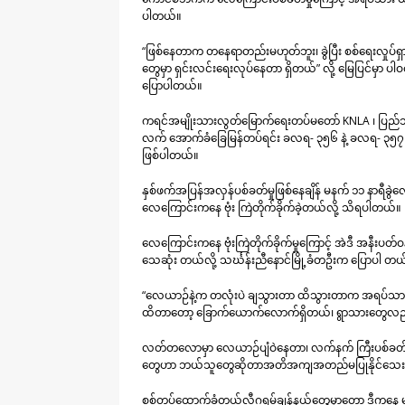
ပါတယ်။
“ဖြစ်နေတာက တနေရာတည်းမဟုတ်ဘူး၊ ခွဲပြီး စစ်ရေးလှုပ်ရ
တွေမှာ ရှင်းလင်းရေးလုပ်နေတာ ရှိတယ်” လို့ မြေပြင်မှာ 
ပြောပါတယ်။
ကရင်အမျိုးသားလွတ်မြောက်ရေးတပ်မတော် KNLA ၊ ပြည်သူ့ကာက
လက် အောက်ခံခြေမြန်တပ်ရင်း ခလရ- ၃၅၆ နဲ့ ခလရ- ၃၅၇ တပ
ဖြစ်ပါတယ်။
နှစ်ဖက်အပြန်အလှန်ပစ်ခတ်မှုဖြစ်နေချိန် မနက် ၁၁ နာရီ
လေကြောင်းကနေ ဗုံး ကြဲတိုက်ခိုက်ခဲ့တယ်လို့ သိရပါတယ်။
လေကြောင်းကနေ ဗုံးကြဲတိုက်ခိုက်မှုကြောင့် အဲဒီ အနီးပ
သေဆုံး တယ်လို့ သင်္ဃန်းညီနောင်မြို့ခံတဦးက ပြောပါ တယ
“လေယာဉ်နဲ့က တလုံးပဲ ချသွားတာ ထိသွားတာက အရပ်သာ
ထိတာတော့ ခြောက်ယောက်လောက်ရှိတယ်၊ ရွာသားတွေလည်း
လတ်တလောမှာ လေယာဉ်ပျံဝဲနေတာ၊ လက်နက် ကြီးပစ်ခတ်မှုတ
တွေဟာ ဘယ်သူတွေဆိုတာအတိအကျအတည်မပြုနိုင်သေးပ
စစ်တပ်ထောက်ခံတယ်လီဂရမ်ချန်နယ်တွေမှာတော့ ဒီကနေ့ မနက