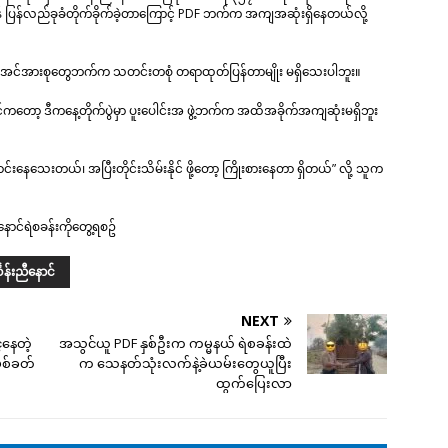
န် ပြန်လည်ခုခံတိုက်ခိုက်ခဲ့တာကြောင့် PDF ဘက်က အကျအဆုံးရှိနေတယ်လို့
ေးအင်အားစုတွေဘက်က သတင်းတစုံ တရာထုတ်ပြန်တာမျိုး မရှိသေးပါဘူး။
့ဝင်ကတော့ ဒီကနေ့တိုက်ပွဲမှာ ပူးပေါင်းအ ဖွဲ့ဘက်က အထိအခိုက်အကျဆုံးမရှိဘူး
ေးတယ်၊ အပြီးတိုင်းသိမ်းနိုင် ဖို့တော့ ကြိုးစားနေတာ ရှိတယ်” လို့ သူက
နောင်ရဲစခန်းကိုတွေ့ရစဥ်
ဃန်းညီနောင်
NEXT
်နေတဲ့
အသွင်ယူ PDF နှစ်ဦးက ကမ္မနယ် ရဲစခန်းထဲ
ပစ်ခတ်
က သေနတ်သုံးလက်နဲ့ခဲယမ်းတွေယူပြီး
ထွက်ပြေးလာ