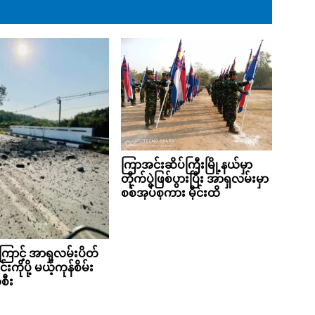
ကြာအင်းဆိပ်ကြီးမြို့နယ်မှာ
တိုက်ပွဲဖြစ်ပွားပြီး အာရှလမ်းမှာ
စစ်အုပ်စုကား မိုင်းထိ
ကြောင့် အာရှလမ်းပိတ်
င်းကိုပို့ မယ့်ကုန်စိမ်း
စီး