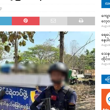
လတ
ဍ
ကျော
လေ့လာ
August
ရေပေါ
နေပ
August
သေနတ်
ထိုင်
August
ကြေ