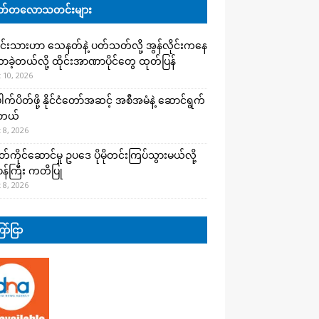
်တလောသတင်းများ
င်းသားဟာ သေနတ်နဲ့ ပတ်သတ်လို့ အွန်လိုင်းကနေ
ခဲ့တယ်လို့ ထိုင်းအာဏာပိုင်တွေ ထုတ်ပြန်
 10, 2026
က်ပိတ်ဖို့ နိုင်ငံတော်အဆင့် အစီအမံနဲ့ ဆောင်ရွက်
ါတယ်
 8, 2026
ကိုင်ဆောင်မှု ဥပဒေ ပိုမိုတင်းကြပ်သွားမယ်လို့
းဝန်ကြီး ကတိပြု
 8, 2026
ာ်ငြာ