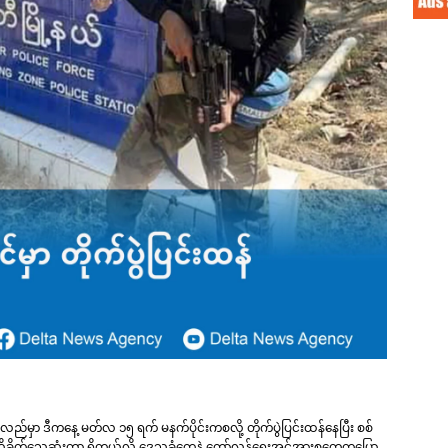
လည်မှာ ဒီကနေ့ မတ်လ ၁၅ ရက် မနက်ပိုင်းကစလို့ တိုက်ပွဲပြင်းထန်နေပြီး စစ်
ခိုက်သေဆုံးတာ ရှိတယ်လို့ ဒေသခံတွေနဲ့ တော်လှန်ရေးအင်အားစုတွေကပြော