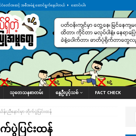
နိုင်ငံတော်အဆင့် အစီအမံနဲ့ ဆောင်ရွက်နေပါတယ်
ဆောင်းပါး
ု ဥပဒေ ပိုမိုတင်းကြပ်သွားမယ်လို့ ထိုင်းဝန်ကြီး ကတိပြု
နိုင်ငံတကာရေးရာ
်သပြုအနီးတဝိုက် ရေအနည်းငယ် ပြန်ကျ၊ ငါးသိုင်းချောင်းမြို့ပေါ် ရေတက်
်း ထူးကဲဒီရေ အ​မြင့် ၂၁ ပေကျော်အထိ တက်မယ်လို့ သတိပေး
ဒေသအလိုက်
ေနတ်နဲ့ ပတ်သတ်လို့ အွန်လိုင်းကနေ လေ့လာခဲ့တယ်လို့ ထိုင်းအာဏာပိုင်တွေ
သုတေသနစာတမ်း
နွေဦးပွင့်သစ်
FACT CHECK
္ဃန်းညီနောင်မှာ တိုက်ပွဲပြင်းထန်
ုက်ပွဲပြင်းထန်