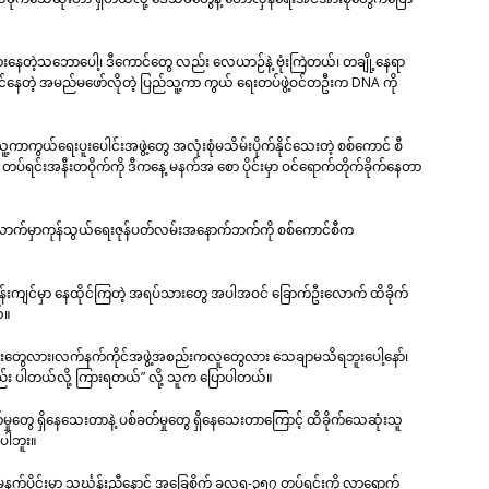
ှားနေတဲ့သဘောပေါ့၊ ဒီကောင်တွေ လည်း လေယာဉ်နဲ့ ဗုံးကြဲတယ်၊ တချို့နေရာ
ပါဝင်နေတဲ့ အမည်မဖော်လိုတဲ့ ပြည်သူ့ကာ ကွယ် ရေးတပ်ဖွဲ့ဝင်တဦးက DNA ကို
ွယ်ရေးပူးပေါင်းအဖွဲ့တွေ အလုံးစုံမသိမ်းပိုက်နိုင်သေးတဲ့ စစ်ကောင် စီ
်ရင်းအနီးတဝိုက်ကို ဒီကနေ့ မနက်အ စော ပိုင်းမှာ ဝင်ရောက်တိုက်ခိုက်နေတာ
ခွဲလောက်မှာကုန်သွယ်ရေးဇုန်ပတ်လမ်းအနောက်ဘက်ကို စစ်ကောင်စီက
တ်ဝန်းကျင်မှာ နေထိုင်ကြတဲ့ အရပ်သားတွေ အပါအဝင် ခြောက်ဦးလောက် ထိခိုက်
်။
းတွေလား၊လက်နက်ကိုင်အဖွဲ့အစည်းကလူတွေလား သေချာမသိရဘူးပေါ့နော်၊
 ပါတယ်လို့ ကြားရတယ်” လို့ သူက ပြောပါတယ်။
ွေ ရှိနေသေးတာနဲ့ ပစ်ခတ်မှုတွေ ရှိနေသေးတာကြောင့် ထိခိုက်သေဆုံးသူ
ါဘူး။
်ပိုင်းမှာ သင်္ဃန်းညီနောင် အခြေစိုက် ခလရ-၃၅၇ တပ်ရင်းကို လာရောက်