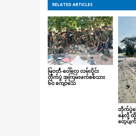
RELATED ARTICLES
မြဝတီ-ဝေါ်လေ လမ်းပိုင်း
တိုက်ပွဲ အကြမ်းဖက်စစ်သား
၆၀ ကျော်သေ
တိုက်ပွဲ
နေလို့ ထို
တွေပျက်