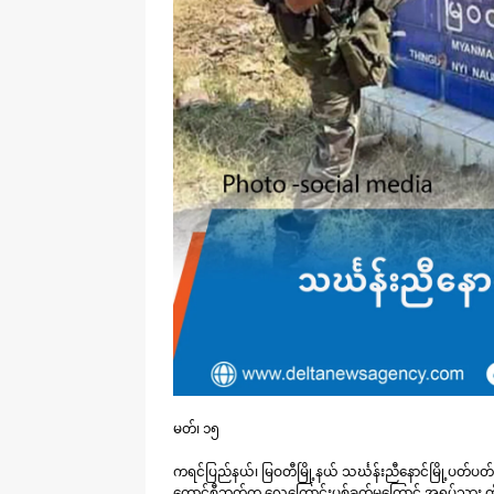
မတ်၊ ၁၅
ကရင်ပြည်နယ်၊ မြဝတီမြို့နယ် သင်္ဃန်းညီနောင်မြို့ပတ်ပတ်
ကောင်စီဘက်က လေကြောင်းပစ်ခတ်မှုကြောင့် အရပ်သား ထိ