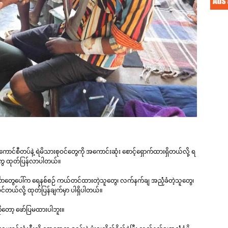
ကောင်စီတပ်နဲ့ ရဲမိသားစုဝင်တွေကို အကောင်းဆုံး စောင့်ရှောက်ထားရှိတယ်လို့ ရ
ဲ့တကွ ထုတ်ပြန်လာပါတယ်။
်္ဘောတွေပေါ်က ရေနစ်စဉ် ကယ်တင်ထားတဲ့သူတွေ၊ လက်နက်ချ အညံံ့ခံတဲ့သူတွေ၊
ဝင်တယ်လို့ ထုတ်ပြန်ချက်မှာ ပါရှိပါတယ်။
ော့ ဖော်ပြမထားပါဘူး။