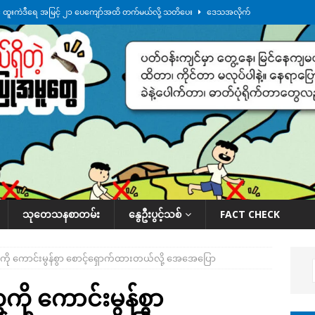
်း ထူးကဲဒီရေ အ​မြင့် ၂၁ ပေကျော်အထိ တက်မယ်လို့ သတိပေး
ဒေသအလိုက်
က်လာတဲ့ ဦးမင်အောင်လှိုင်ကို ထိုင်းလွှတ်တော်အမတ် အော်ဟစ်ဆန္ဒပြ
်ရက်မြောက်နေ့မှာ ငသိုင်းချောင်းမြို့ကို ရေစတင်ရောက်ရှိ
ဒေသအလိုက် သတင်း
ေဘေးကူနေတဲ့ ငသိုင်းချောင်းဒေသခံ လူငယ်တဦး ရေစီးနဲ့မျောပါသေဆုံး
ဒေသ
်သပြုအနီးတဝိုက် ရေအနည်းငယ် ပြန်ကျ၊ ငါးသိုင်းချောင်းမြို့ပေါ် ရေတက်
သုတေသနစာတမ်း
နွေဦးပွင့်သစ်
FACT CHECK
ကို ကောင်းမွန်စွာ စောင့်ရှောက်ထားတယ်လို့ အေအေပြော
ကို ကောင်းမွန်စွာ