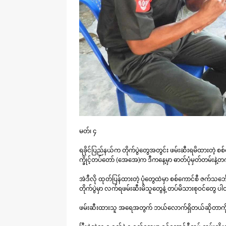
မတ်၊ ၄
ရခိုင်ပြည်နယ်က တိုက်ပွဲတွေအတွင်း ဖမ်းဆီးရမိထားတဲ့ စစ်
က္ခိုင့်တပ်တော် (အေအေ)က ဒီကနေ့မှာ ဓာတ်ပုံမှတ်တမ်းန
အဲဒီလို ထုတ်ပြန်ထားတဲ့ ပုံတွေထဲမှာ စစ်ကောင်စီ ဇက်သင
တိုက်ပွဲမှာ လက်ရဖမ်းဆီးမိသူတွေနဲ့ တပ်မိသားစုဝင်တွေ ပါ
ဖမ်းဆီးထားသူ အရေအတွက် ဘယ်လောက်ရှိတယ်ဆိုတာကိုတ