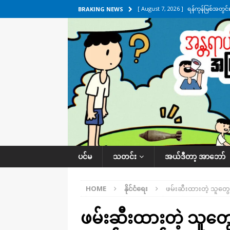
[ August 7, 2026 ]
ရန်ကုန်မြစ်အတွင
BRAKING NEWS
သတင်းကဏ္ဍ
[ August 7, 2026 ]
လွှတ်တော်ကို ရော
UNCATEGORIZED
[ August 6, 2026 ]
တာကျိုးပြီး ခုနှစ
ကဏ္ဍ
[ August 6, 2026 ]
လေးမျက်နှာမှာ ရ
အလိုက် သတင်းကဏ္ဍ
[ August 7, 2026 ]
လေးမျက်နှာ၊ အိုင
ပင်မ
သတင်း
အယ်ဒီတာ့ အာဘော်
ဒေသအလိုက် သတင်းကဏ္ဍ
HOME
နိုင်ငံရေး
ဖမ်းဆီးထားတဲ့ သူတွေ
ဖမ်းဆီးထားတဲ့ သူတွေ