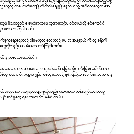
ယာဉ်သုံးစီးကို အေအေက ဒရုန်းနဲ့ ဗုံးချတိုက်ခိုက်ခဲ့ပြီး လက်နက်ချအညံံ့ခံဖို့
နေသူတွေကို တယောက်မကျန် လိုက်လံချေမှုန်းနေတယ်လို့ အဲဒီရက်တွေက အေ
တွေနဲ့ မိသားစုဝင် ခြောက်ရာကနေ ကိုးရာကျော်ပါဝင်တယ်လို့ စစ်ကောင်စီ
ွေမှာ ရေးသားကြပါတယ်။
ိုက်ခိုက်ရေးရေယာဉ် ဒါမှမဟုတ် လေယာဉ် မပါဘဲ အန္တရာယ်ကြီးတဲ့ ခရီးကို
တွေကိုလည်း ဝေဖန်ရေးသားခဲ့ကြပါတယ်။
ထိ နှုတ်ဆိတ်နေတုန်းပါ။
်း အေအေဟာ ပလက်ဝဒေသ၊ ကျောက်တော်၊ မြောက်ဦး၊ မင်းပြား၊ ပေါက်တော၊
ိမ်းပိုက်ထားပြီး ပုဏ္ဏားကျွန်း၊ ရသေ့တောင်နဲ့ ရမ်းဗြဲတို့က နောက်ဆုံးလက်ကျန်
ြို့နယ်အတွင်းက ကျေးရွာအများစုကိုလည်း အေအေက ထိန်းချုပ်ထားသလို
ေးပြင်ဆင်မှုတွေ ရှိနေတာလည်း ဖြစ်ပါတယ်။