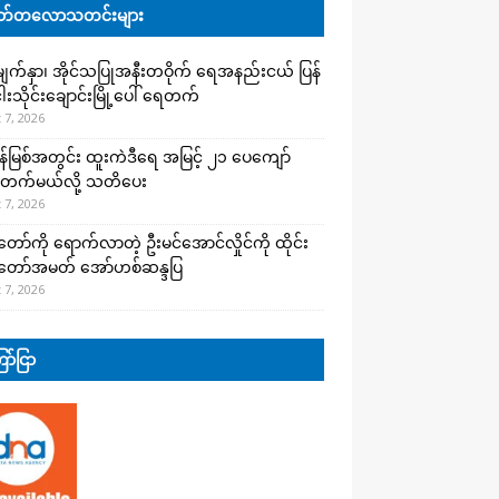
်တလောသတင်းများ
က်နှာ၊ အိုင်သပြုအနီးတဝိုက် ရေအနည်းငယ် ပြန်
ါးသိုင်းချောင်းမြို့ပေါ် ရေတက်
 7, 2026
န်မြစ်အတွင်း ထူးကဲဒီရေ အ​မြင့် ၂၁ ပေကျော်
တက်မယ်လို့ သတိပေး
 7, 2026
တော်ကို ရောက်လာတဲ့ ဦးမင်အောင်လှိုင်ကို ထိုင်း
်တော်အမတ် အော်ဟစ်ဆန္ဒပြ
 7, 2026
ာ်ငြာ