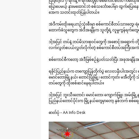
ပြီးခဲ့တဲ့လ ၇ ရက်နဲ့ ၈ ရက်တွေမှာ စစ်ကောင်စီတပ် ကမ်းထိုးရေ
ပြောပေမယ့် နားမထောင်ဘဲ စစ်သင်္ဘောပေါ်မှာ ထွက်ပြေး
အေက သတင်းထုတ်ပြန်ပါတယ်။
အဲဒီကမ်းထိုးရေယာဉ်သုံးစီးမှာ စစ်ကောင်စီတပ်သားတွေ၊ ရဲ
ထောက်ခံသူတွေက အဲဒီအချိန်က သူတို့ရဲ့ လူမှုကွန်ရက်တ
ဒါ့အပြင် တပ်နဲ့ တပ်မိသားစုဝင်တွေကို အစောင့်အရှောက် တ
လက်လွတ်စပယ်လွှတ်လိုက်တဲ့ စစ်ကောင်စီတပ်အကြီးအကဲ
စစ်ကောင်စီကတော့ အဲဒီဖြစ်စဉ်နဲ့ပတ်သတ်ပြီး အခုအချိန်အ
ရခိုင်ပြည်နယ်က တကျော့ပြန်တိုက်ပွဲ လေးလနီးပါးအတွင
မောင်တောမြို့နယ်၊ တောင်ပြိုမြို့၊ တောင်ကုတ်၊ မအီတို့ကို သ
တပ်တွေကို ထိုးစစ်ဆင်နေရပါတယ်။
ဒါ့အပြင် ဘူးသီးတောင်၊ မောင်တော၊ ကျောက်ဖြူ၊ အမ်းမ
ပြည်နယ်တောင်ပိုင်းက မြို့နယ်တွေမှာတော့ နှစ်ဘက် စစ်ရ
ဓာတ်ပုံ – AA Info Desk