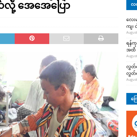
်လို့ အေအေပြော
လတ
လေးမျ
ကျ၊ င
August
ရန်ကု
အထိ 
August
လွှတ်
လွှတ
August
ကြေ