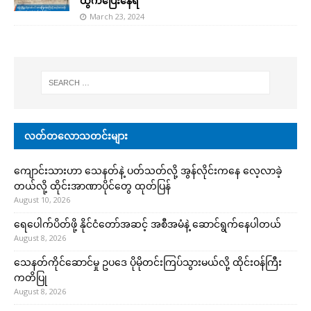
ထွက်ပြေးနေရ
March 23, 2024
လတ်တလောသတင်းများ
ကျောင်းသားဟာ သေနတ်နဲ့ ပတ်သတ်လို့ အွန်လိုင်းကနေ လေ့လာခဲ့
တယ်လို့ ထိုင်းအာဏာပိုင်တွေ ထုတ်ပြန်
August 10, 2026
ရေပေါက်ပိတ်ဖို့ နိုင်ငံတော်အဆင့် အစီအမံနဲ့ ဆောင်ရွက်နေပါတယ်
August 8, 2026
သေနတ်ကိုင်ဆောင်မှု ဥပဒေ ပိုမိုတင်းကြပ်သွားမယ်လို့ ထိုင်းဝန်ကြီး
ကတိပြု
August 8, 2026