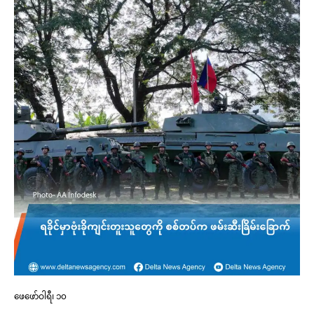
ဖေဖော်ဝါရီ၊ ၁၀