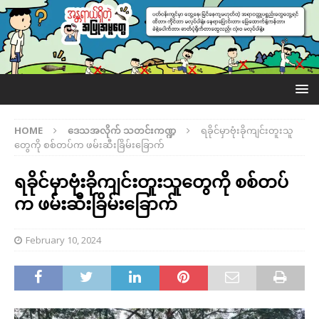
HOME
ဒေသအလိုက် သတင်းကဏ္ဍ
ရခိုင်မှာဗုံးခိုကျင်းတူးသူ
တွေကို စစ်တပ်က ဖမ်းဆီးခြိမ်းခြောက်
ရခိုင်မှာဗုံးခိုကျင်းတူးသူတွေကို စစ်တပ်
က ဖမ်းဆီးခြိမ်းခြောက်
February 10, 2024