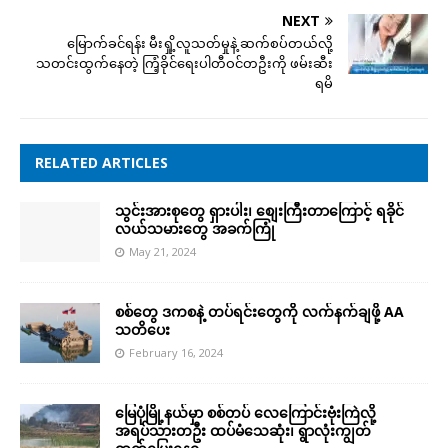
NEXT
မြောက်ခင်ရန်း မီးရှို့လူသတ်မှုနဲ့ ဆက်စပ်တယ်လို့
သတင်းထွက်နေတဲ့ ကြံ့ခိုင်ရေးပါတီဝင်တဦးကို ဖမ်းဆီး
ရမိ
RELATED ARTICLES
သွင်းအားစုတွေ ရှားပါး၊ စျေးကြီးတာကြောင့် ရခိုင်
လယ်သမားတွေ အခက်ကြုံ
May 21, 2024
စစ်တွေ ဒကစနဲ့ တပ်ရင်းတွေကို လက်နက်ချဖို့ AA
သတိပေး
February 16, 2024
မြေပုံမြို့နယ်မှာ စစ်တပ် လေကြောင်းဗုံးကြဲလို့
အရပ်သားတဦး ထပ်မံသေဆုံး၊ ရွာလုံးကျွတ်