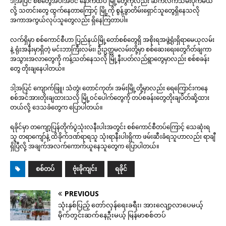
ဒါ့အပြင် စစ်တွေအပါအ၀င် နောက်ထပ် မြို့တွေကိုလည်း ဆက်လက်သိမ်းပိုက်မယ်
လို့ သတင်းတွေ ထွက်နေတာကြောင့် မြို့ကို စွန့်ခွာတိမ်းရှောင်သူတွေရှိနေသလို
အကာအကွယ်လုပ်သူတွေလည်း ရှိနေကြတာပါ။
လက်ရှိမှာ စစ်ကောင်စီဟာ ပြည်နယ်မြို့တော်စစ်တွေရှိ အစိုးရအဖွဲ့ရုံးရှိရာမေယုလမ်း
နဲ့ ရုံးအနီးမှာရှိတဲ့ မင်းဘာကြီးလမ်း၊ ဦးဥတ္တမလမ်းတို့မှာ စစ်ဆေးရေးတွေဂိတ်ချကာ
အသွားအလာတွေကို ကန့်သတ်နေသလို မြို့နီးပတ်လည်ရွာတွေမှာလည်း စစ်စခန်း
တွေ တိုးချနေပါတယ်။
ဒါ့အပြင် ကျောက်ဖြူ၊ သံတွဲ၊ တောင်ကုတ်၊ အမ်းမြို့တို့မှာလည်း ရေကြောင်းကနေ
စစ်အင်အားတိုးချထားသလို မြို့၀င်ပေါက်တွေကို တပ်စခန်းတွေတိုးချပိတ်ဆို့ထား
တယ်လို့ ဒေသခံတွေက ပြောပါတယ်။
ရခိုင်မှာ တကျော့ပြန်တိုက်ပွဲသုံးလနီးပါးအတွင်း စစ်ကောင်စီတပ်ကြောင့် သေဆုံးရ
သူ တရာကျော်နဲ့ ထိခိုက်ဒဏ်ရာရသူ သုံးရာနီးပါးရှိကာ ဖမ်းဆီးခံရသူဟာလည်း ရာချီ
ရှိပြီလို့ အချက်အလက်ကောက်ယူနေသူတွေက ပြောပါတယ်။
စစ်တပ်
ဗုံးခိုကျင်း
ရခိုင်
PREVIOUS
သုံးနှစ်ပြည့် တော်လှန်ရေးခရီး၊ အားလျော့လာပေမယ့်
မိုက်တွင်းဆက်နေဦးမယ့် မြန်မာစစ်တပ်