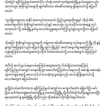
ဒါ့အပြင် ရခိုင်ပြည်နယ်တောင်ပိုင်း သံတွဲ၊ တောင်ကုတ်နဲ့အမ်းမြို့နယ်တွေမှာလည်း
အလားတူပဲ ဗုံးခိုကျင်းတွေကို ဖျက်ဆီးတာ၊ ဖမ်းဆီးတာတွေ ရှိနေတယ်လို့ ပြောပါ
တယ်။
“သူတို့မှာကျတော့ အခိုင်အမာလုပ်ထားတယ်၊ ပြည်သူတွေကိုကျရင် ကိုယ့်အိမ်
အောက်မှာကိုယ် ဗုံးခိုကျင်းတောင်လုပ်ခွင့် မပေးဘူး၊ လူသားဒိုင်းကာအနေနဲ့ လုပ်
ထားတယ်”လို့ အမ်းမြို့နယ်မှ ဒေသခံလူမှုရေးတက်ကြွလှုပ်ရှားသူတဦးက ပြောပါ
တယ်။
ဒါ့အပြင် ဗုံးခိုကျင်းတူးသူတွေကို ဟန့်တား၊ ဖမ်းဆီးတာတွေ လုပ်နေသလို မြို့ကို စွန်
ခွာထွက်ပြေးခွင့်လည်း မပြုဘဲ မြို့တွင်း၊ မြို့ပြင် အ၀င်အထွက်နဲ့ ရေကြောင်း၊
ကုန်းကြောင်းလမ်းတွေအားလုံးကိုပါ ပိတ်ထားတယ်လို့ ဒေသခံတွေက ပြောကြပါ
တယ်။
အဲဒီလို ဆက်သွယ်ရေးလမ်းကြောင်းတွေအားလုံး ပိတ်ဆို့ထားတာကြောင့်
ရခိုင်ပြည်နယ်အတွင်း စားနှပ်ရိက္ခာ၊ ဆေးဝါးတို့ ပြတ်လပ်နေသလို ဆေးရုံ၊ ဆေးခန်း
သွားလာခွင့်မရလို့ မသေသင့်ဘဲ သေဆုံးရသူတွေလည်း ဆယ်ချီ ရှိနေတယ်လို့
ဒေသခံတွေက ပြောပါတယ်။
ရက္ခိုင့်တပ်တော်(AA)ဟာ ရခိုင်ပြည်နယ်အတွင်းက ကျောက်တော်၊ မြောက်ဦး၊ မင်း
ပြား၊ ပေါက်တောနဲ့မောင်တောမြို့နယ်တောင်ပြိုမြို့တို့ကိုသိမ်းပိုက်ထိန်းချုပ်ထားပြီး
ရသေ့တောင်နဲ့ ရမ်းဗြဲမြို့တို့ကိုလည်း ထိုးစစ်ဆင်တိုက်ခိုက်နေပါတယ်။