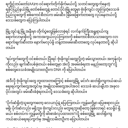
ရက္ခိုင့်တပ်တော်(AA)က ဝင်ရောက်တိုက်ခိုက်မယ်လို့ သတင်းတွေထွက်နေတဲ့
ရခိုင်ပြည်နယ်မြို့တော်စစ်တွေနဲ့ တောင်ပိုင်းမြို့တွေမှာ ဗုံးခိုကျင်း တူးကြတဲ့ဒေသခံ
ပြည်သူတွေကို စစ်ကောင်စီတပ်က ဖမ်းဆီး၊ ခြိမ်းခြောက်တာတွေ လုပ်နေတယ်လို့
ဒေသခံတွေက ပြောကြပါတယ်။
မြို့တွင်းနဲ့ မြို့အနီးမှာ တိုက်ပွဲတွေဖြစ်လာခဲ့ရင် လက်နက်ကြီးအန္တရာယ်ကျ
ရောက်လာမှာစိုးလို့ အကာအကွယ်လုပ်ကြတာကို စစ်ကောင်စီတပ်သားတွေက လာ
ရောက်ဖျက်ဆီးတာ၊ နောက်မလုပ်ဖို့ ဟန့်တား၊ဖမ်းဆီးတာတွေ လုပ်နေတာလို့ ဆိုပါ
တယ်။
“ရပ်ကွက်တွေကို ဝင်စစ်တယ်၊ ပြီးရင် ဗုံးခိုကျင်းတွေ့လို့တဲ့ ဖမ်းသွားတယ်၊ အကုန်လုံး
ကိုလည်း ဖျက်ဆီးပစ်ခဲ့တယ်၊ စစ်တွေမှာ အဲလို အဖမ်းခံရတာ မနည်းတော့ဘူး”လို့
စစ်တွေဒေသခံအမျိုးသားတဦးက DNA ကို ပြောပါတယ်။
အဲဒီလို ဗုံးခိုကျင်းတွေ တူးထားတာကြောင့် စစ်တွေမြို့ မင်းဂံ၊ ဆတ်ရိုးကျကယ်ဆယ်
ရေးရပ်ကွက်တွေအတွင်းမှ အမျိုးသမီးတွေအပါအ၀င် ဒေသခံ ဆယ်ချီဟာ အခုလ
ပိုင်းအတွင်း ဖမ်းဆီးခံခဲ့ရတယ်လို့ ဒေသခံတွေ ဆိုပါတယ်။
“ပိုက်ဆံရှိတဲ့သူတွေကတော့ လေယာဉ်နဲ့ ပြေးကြတယ်၊ ကျွန်မတို့မှာ ပြေးစရာလည်း
မရှိ၊ ပိုက်ဆံလည်း မရှိဘူး၊ ဗုံးကျင်းလည်း မတူးရဘူးဆိုတော့ ဖြစ်လာရင် သေဖို့ပဲ ရှိ
မယ်၊ စစ်တပ်က ကျွန်မတို့ကို ဓါးစာခံလုပ်ထားတာ”လို့ စစ်တွေမြို့ ဆတ်ရိုးကျ
ကယ်ဆယ်ရေးရပ်ကွက်မှ အမျိုးသမီးတဦးက ပြောပါတယ်။