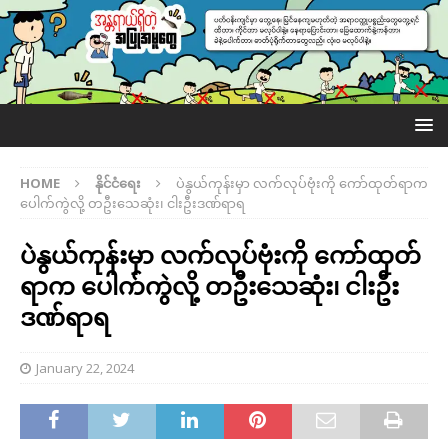
HOME
နိုင်ငံရေး
ပဲနွယ်ကုန်းမှာ လက်လုပ်ဗုံးကို ကော်ထုတ်ရာက
ပေါက်ကွဲလို့ တဦးသေဆုံး၊ ငါးဦးဒဏ်ရာရ
ပဲနွယ်ကုန်းမှာ လက်လုပ်ဗုံးကို ကော်ထုတ်
ရာက ပေါက်ကွဲလို့ တဦးသေဆုံး၊ ငါးဦး
ဒဏ်ရာရ
January 22, 2024