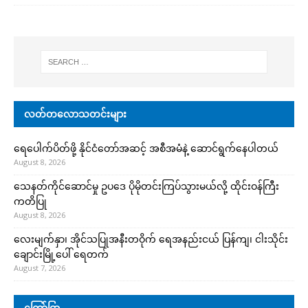
လတ်တလောသတင်းများ
ရေပေါက်ပိတ်ဖို့ နိုင်ငံတော်အဆင့် အစီအမံနဲ့ ဆောင်ရွက်နေပါတယ်
August 8, 2026
သေနတ်ကိုင်ဆောင်မှု ဥပဒေ ပိုမိုတင်းကြပ်သွားမယ်လို့ ထိုင်းဝန်ကြီး
ကတိပြု
August 8, 2026
လေးမျက်နှာ၊ အိုင်သပြုအနီးတဝိုက် ရေအနည်းငယ် ပြန်ကျ၊ ငါးသိုင်း
ချောင်းမြို့ပေါ် ရေတက်
August 7, 2026
ကြော်ငြာ