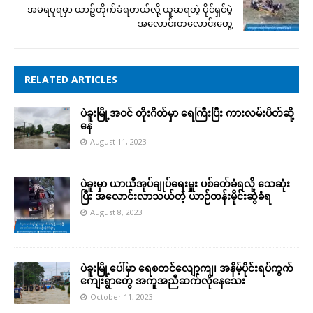
အမရပူရမှာ ယာဥ်တိုက်ခံရတယ်လို့ ယူဆရတဲ့ ပိုင်ရှင်မဲ့
အလောင်းတလောင်းတွေ့
RELATED ARTICLES
ပဲခူးမြို့အဝင် တိုးဂိတ်မှာ ရေကြီးပြီး ကားလမ်းပိတ်ဆို့
နေ
August 11, 2023
ပဲခူးမှာ ယာယီအုပ်ချုပ်ရေးမှူး ပစ်ခတ်ခံရလို့ သေဆုံး
ပြီး အလောင်းလာသယ်တဲ့ ယာဉ်တန်းမိုင်းဆွဲခံရ
August 8, 2023
ပဲခူးမြို့ပေါ်မှာ ရေစတင်လျော့ကျ၊ အနိမ့်ပိုင်းရပ်ကွက်
ကျေးရွာတွေ အကူအညီဆက်လိုနေသေး
October 11, 2023