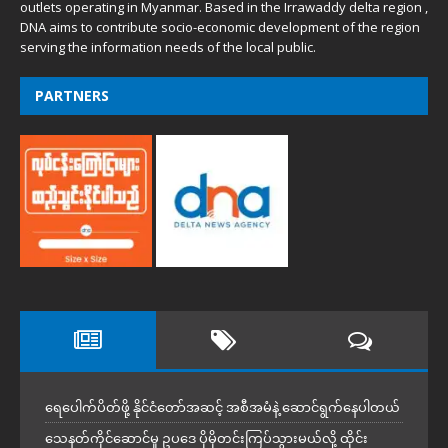
outlets operating in Myanmar. Based in the Irrawaddy delta region ,
DNA aims to contribute socio-economic development of the region
serving the information needs of the local public.
PARTNERS
ရေပေါက်ပိတ်ဖို့ နိုင်ငံတော်အဆင့် အစီအမံနဲ့ ဆောင်ရွက်နေပါတယ်
သေနတ်ကိုင်ဆောင်မှု ဥပဒေ ပိုမိုတင်းကြပ်သွားမယ်လို့ ထိုင်း