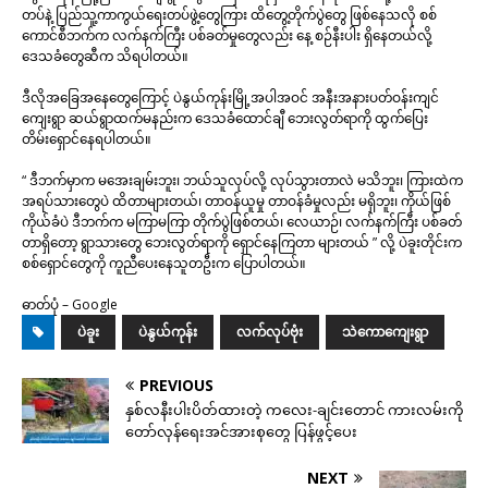
တပ်နဲ့ ပြည်သူ့ကာကွယ်ရေးတပ်ဖွဲ့တွေကြား ထိတွေ့တိုက်ပွဲတွေ ဖြစ်နေသလို စစ်
ကောင်စီဘက်က လက်နက်ကြီး ပစ်ခတ်မှုတွေလည်း နေ့ စဉ်နီးပါး ရှိနေတယ်လို့
ဒေသခံတွေဆီက သိရပါတယ်။
ဒီလိုအခြေအနေတွေကြောင့် ပဲနွယ်ကုန်းမြို့အပါအဝင် အနီးအနားပတ်ဝန်းကျင်
ကျေးရွာ ဆယ်ရွာထက်မနည်းက ဒေသခံထောင်ချီ ဘေးလွတ်ရာကို ထွက်ပြေး
တိမ်းရှောင်နေရပါတယ်။
“ ဒီဘက်မှာက မအေးချမ်းဘူး၊ ဘယ်သူလုပ်လို့ လုပ်သွားတာလဲ မသိဘူး၊ ကြားထဲက
အရပ်သားတွေပဲ ထိတာများတယ်၊ တာဝန်ယူမှု တာဝန်ခံမှုလည်း မရှိဘူး၊ ကိုယ်ဖြစ်
ကိုယ်ခံပဲ ဒီဘက်က မကြာမကြာ တိုက်ပွဲဖြစ်တယ်၊ လေယာဉ်၊ လက်နက်ကြီး ပစ်ခတ်
တာရှိတော့ ရွာသားတွေ ဘေးလွတ်ရာကို ရှောင်နေကြတာ များတယ် ” လို့ ပဲခူးတိုင်းက
စစ်ရှောင်တွေကို ကူညီပေးနေသူတဦးက ပြောပါတယ်။
ဓာတ်ပုံ – Google
ပဲခူး
ပဲနွယ်ကုန်း
လက်လုပ်ဗုံး
သဲကောကျေးရွာ
PREVIOUS
နှစ်လနီးပါးပိတ်ထားတဲ့ ကလေး-ချင်းတောင် ကားလမ်းကို
တော်လှန်ရေးအင်အားစုတွေ ပြန်ဖွင့်ပေး
NEXT