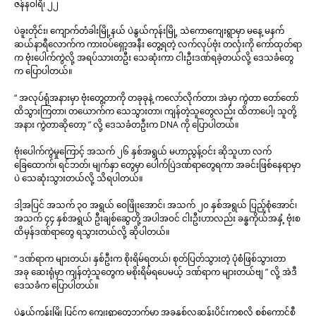
ဇန်နဝါရီ၊ ၂၂
ပဲခူးတိုင်း၊ ကျောက်တံခါးမြို့နယ် ပဲနွယ်ကုန်းမြို့ သဲကောကျေးရွာမှာ မနေ့ မနက်
ဆယ်နာရီလောက်က ကားဝပ်ရှော့အနီး တွေ့ရတဲ့ လက်လုပ်ဗုံး တလုံးကို ကော်ထုတ်ရာ
က ဗုံးပေါက်ကွဲလို့ အရပ်သားတဦး သေဆုံးကာ ငါးဦးဒဏ်ရခဲ့တယ်လို့ ဒေသခံတွေ
က ပြောပါတယ်။
“ အလုပ်ရုံအနားမှာ ဗုံးတွေ့တာကို တခုခုနဲ့ ကလော်လိုက်တာ၊ အဲမှာ ကွဲတာ တော်တော်
ထိသွားကြတာ၊ တယောက်က သေသွားတာ၊ ကျန်တဲ့သူတွေလည်း ထိတာပေါ့၊ သူတို့
အနား ကွဲတာဆိုတော့ ” လို့ ဒေသခံတဦးက DNA ကို ပြောပါတယ်။
ဗုံးပေါက်ကွဲမှုကြောင့် အသက် ၂၆ နှစ်အရွယ် မဟာညွန့်ဝင်း ဆိုသူဟာ လက်
ခြေထောက်၊ ရင်ဘတ်၊ မျက်နှာ တွေမှာ ပေါက်ပြဲဒဏ်ရာတွေရကာ အခင်းဖြစ်နေရာမှာ
ပဲ သေဆုံးသွားတယ်လို့ သိရပါတယ်။
ဒါ့အပြင် အသက် ၃၀ အရွယ် ဝေဖြိုးအောင်၊ အသက် ၂၀ နှစ်အရွယ် ပြည့်စုံအောင်၊
အသက် ၄၄ နှစ်အရွယ် ဦးချစ်ဆွေတို့ အပါအဝင် ငါးဦးဟာလည်း ခန္ဓကိုယ်အနှံ့ ဗုံးစ
ထိမှန်ဒဏ်ရာတွေ ရသွားတယ်လို့ ဆိုပါတယ်။
“ ဒဏ်ရာက များတယ်၊ နှစ်ဦးက စိုးရိမ်ရတယ်၊ စုတ်ပြတ်သွားတဲ့ ပုံစံဖြစ်သွားတာ
အခု ဆေးရုံမှာ ကျန်တဲ့သူတွေက မစိုးရိမ်ရပေမယ့် ဒဏ်ရာက များတယ်ဗျ ” လို့ အဲဒီ
ဒေသခံက ပြောပါတယ်။
ပဲနွယ်ကုန်းမြို့ပြင်က ကျေးရွာတွေဘက်မှာ အခုနှစ်လဆန်းပိုင်းကစလို့ စစ်ကောင်စီ