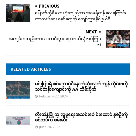
PREVIOUS
မြောက်ကိုရီးယား ဒုံးကျည်ဟာ အမေရိကန် လေကြောင်း
ကာကွယ်ရေး စနစ်တွေကို ကျော်လွှားနိုင်ဖွယ်ရှိ
NEXT
အကျပ်အတည်းကာလ ဘာစီးပွားရေး ဘယ်လိုလုပ်ကြမ
လဲ
RELATED ARTICLES
မင်းပြားရှိ စစ်ကောင်စီနောက်ဆုံးလက်ကျန် တိုင်းဗဟို
သင်တန်းကျောင်းကို AA သိမ်းပိုက်
February 27, 2024
တီးတိန်မြို့က လူမှုရေးအသင်းခေါင်းဆောင် နှစ်ဦးကို
စစ်တပ်က ဖမ်းဆီး
June 28, 2022