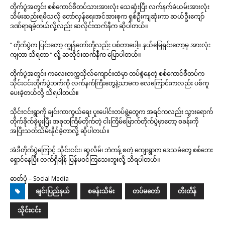
တိုက်ပွဲအတွင်း စစ်ကောင်စီတပ်သားအားလုံး သေဆုံးပြီး လက်နက်ခဲယမ်းအားလုံး
သိမ်းဆည်းရမိသလို တော်လှန်ရေးအင်အားစုက ရှစ်ဦးကျဆုံးကာ ဆယ်ဦးကျော်
ဒဏ်ရာရခဲ့တယ်လို့လည်း ဆလိုင်းထက်နီက ဆိုပါတယ်။
“ တိုက်ပွဲက ပြင်းတော့ ကျွန်တော်တို့လည်း ပစ်တာပေါ့။ နယ်မြေရှင်းတော့မှ အားလုံး
ကျတာ သိရတာ “ လို့ ဆလိုင်းထက်နီက ပြောပါတယ်။
တိုက်ပွဲအတွင်း ကလေးတက္ကသိုလ်ကျောင်းထဲမှာ တပ်စွဲနေတဲ့ စစ်ကောင်စီတပ်က
သိုင်းငင်းတိုက်ပွဲဘက်ကို လက်နက်ကြီးတွေနဲ့သာမက လေကြောင်းကလည်း ပစ်ကူ
ပေးခဲ့တယ်လို့ သိရပါတယ်။
သိုင်းငင်းရွာကို ချင်းကာကွယ်ရေး ပူးပေါင်းတပ်ဖွဲ့တွေက အရင်ကလည်း သွားရောက်
တိုက်ခိုက်ခဲ့ဖူးပြီး အခုတကြိမ်တိုက်တဲ့ ငါးကြိမ်မြောက်တိုက်ပွဲမှာတော့ စခန်းကို
အပြီးသတ်သိမ်းနိုင်ခဲ့တာလို့ ဆိုပါတယ်။
အဲဒီတိုက်ပွဲကြောင့် သိုင်းငင်း၊ ဆွလိမ်၊ ဘဲကန့် စတဲ့ ကျေးရွာက ဒေသခံတွေ စစ်ဘေး
ရှောင်နေပြီး လက်ရှိချိန် ပြန်မဝင်ကြသေးဘူးလို့ သိရပါတယ်။
ဓာတ်ပုံ – Social Media
ချင်းပြည်နယ်
စခန်းသိမ်း
တပ်မတော်
တီးတိန်
သိုင်းငင်း