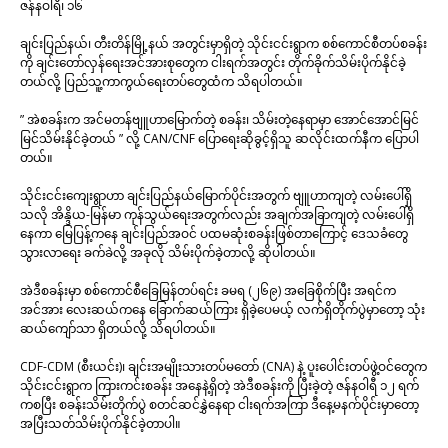
ဇန်နဝါရီ၊ ၁၆
ချင်းပြည်နယ်၊ တီးတိန်မြို့နယ် အတွင်းမှာရှိတဲ့ သိုင်းငင်းရွာက စစ်ကောင်စီတပ်စခန်း
ကို ချင်းတော်လှန်ရေးအင်အားစုတွေက ငါးရက်အတွင်း တိုက်ခိုက်သိမ်းပိုက်နိုင်ခဲ့
တယ်လို့ ပြည်သူ့ကာကွယ်ရေးတပ်တွေထံက သိရပါတယ်။
” အဲစခန်းက အင်မတန်ဗျူဟာမြောက်တဲ့ စခန်း၊ သိမ်းတဲ့နေရာမှာ အောင်အောင်မြင်
မြင်သိမ်းနိုင်ခဲ့တယ် ” လို့ CAN/CNF ပြောရေးဆိုခွင့်ရှိသူ ဆလိုင်းထက်နီက ပြောပါ
တယ်။
သိုင်းငင်းကျေးရွာဟာ ချင်းပြည်နယ်မြောက်ပိုင်းအတွက် ဗျူဟာကျတဲ့ လမ်းပေါ်ရှိ
သလို အိန္ဒိယ-မြန်မာ ကုန်သွယ်ရေးအတွက်လည်း အချက်အခြာကျတဲ့ လမ်းပေါ်ရှိ
နေကာ မြေပြန့်ကနေ ချင်းပြည်အဝင် ပထမဆုံးစခန်းဖြစ်တာကြောင့် ဒေသခံတွေ
သွားလာရေး ခက်ခဲလို့ အခုလို သိမ်းပိုက်ခဲ့တာလို့ ဆိုပါတယ်။
အဲဒီစခန်းမှာ စစ်ကောင်စီခြေမြန်တပ်ရင်း ခမရ (၂၆၉) အခြေစိုက်ပြီး အရင်က
အင်အား လေးဆယ်ကနေ ခြောက်ဆယ်ကြား ရှိခဲ့ပေမယ့် လက်ရှိတိုက်ပွဲမှာတော့ သုံး
ဆယ်ကျော်သာ ရှိတယ်လို့ သိရပါတယ်။
CDF-CDM (စီးယင်း)၊ ချင်းအမျိုးသားတပ်မတော် (CNA) နဲ့ ပူးပေါင်းတပ်ဖွဲ့ဝင်တွေက
သိုင်းငင်းရွာက ကြားကင်းစခန်း အနေနဲ့ရှိတဲ့ အဲဒီစခန်းကို ပြီးခဲ့တဲ့ ဇန်နဝါရီ ၁၂ ရက်
ကစပြီး စခန်းသိမ်းတိုက်ပွဲ စတင်ဆင်နွှဲနေရာ ငါးရက်အကြာ ဒီနေ့မနက်ပိုင်းမှာတော့
အပြီးသတ်သိမ်းပိုက်နိုင်ခဲ့တာပါ။