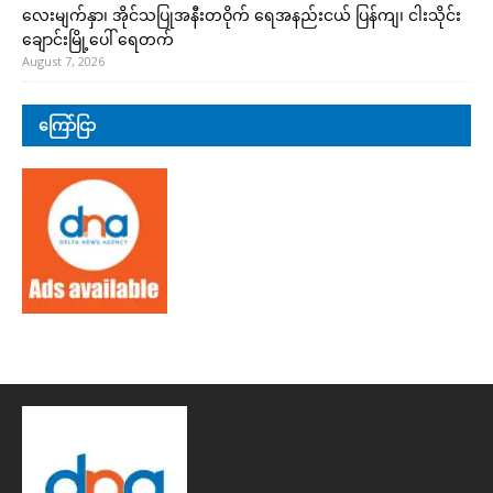
လေးမျက်နှာ၊ အိုင်သပြုအနီးတဝိုက် ရေအနည်းငယ် ပြန်ကျ၊ ငါးသိုင်း
ချောင်းမြို့ပေါ် ရေတက်
August 7, 2026
ကြော်ငြာ