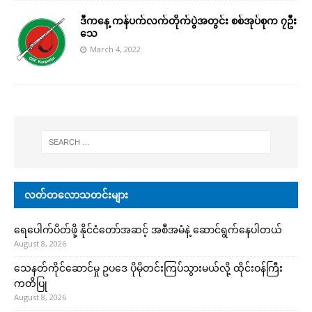
ဒီကနေ့ ကန်ပက်လက်တိုက်ပွဲအတွင်း စစ်အုပ်စုက ၇ဦး
သေ
March 4, 2022
လတ်တလောသတင်းများ
ရေပေါက်ပိတ်ဖို့ နိုင်ငံတော်အဆင့် အစီအမံနဲ့ ဆောင်ရွက်နေပါတယ်
August 8, 2026
သေနတ်ကိုင်ဆောင်မှု ဥပဒေ ပိုမိုတင်းကြပ်သွားမယ်လို့ ထိုင်းဝန်ကြီး
ကတိပြု
August 8, 2026