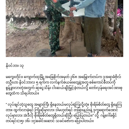
နိုဝင်ဘာ၊ ၁၃
မကွေးတိုင်း၊ ကျောက်ထုမြို့အခြေစိုက်အမှတ် ၃၆၈ အမြှောက်တပ်က ဒုအရာခံဗိုလ်
တဦးဟာ နိုဝင်ဘာလ ၅ ရက်က လက်နက်ခဲယမ်းတွေနဲ့အတူ စစ်ကောင်စီတပ်ကို
စွန့်ခွာလာတဲ့အတွက် ဆုငွေသိန်း ငါးဆယ်ချီးမြှင့်ခဲ့တယ်လို့ တော်လှန်ရေးအင်အားစု
တွေထံက သိရပါတယ်။
“ လုပ်ချင်တဲ့သူတွေ အများကြီး ရှိနေတယ်မလုပ်ရဲကြလို့တဲ့။ စိုးရိမ်စိတ်တွေ ရှိနေကြ
တာ။ ထွက်လာခဲ့ရင် ကြိုဆိုမှာလား ဒါမဟုတ်ရင် တခြားနည်းနဲ့ ဒုက္ခရောက်အောင်
လုပ်မှာလား အဲဒီလို စိုးရိမ်စိတ်တွေရှိတယ်ဆိုပြီး ပြောပြတယ်။” လို့ ဂန့်ဂေါ်ခရိုင်
တပ်ရင်း(၁၅၊ ၁၆၊ ၁၇)ခေါင်းဆောင် သခင်ဇော်က ပြောပါတယ်။