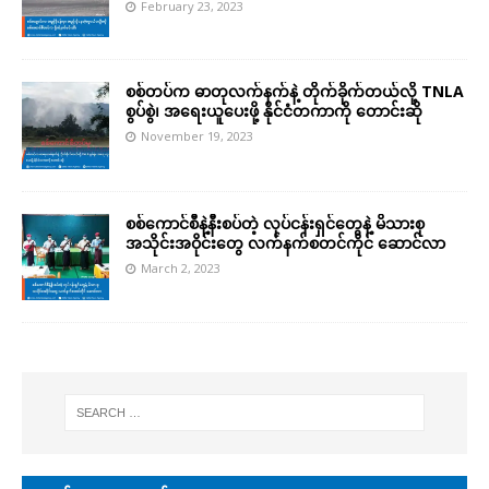
February 23, 2023
စစ်တပ်က ဓာတုလက်နက်နဲ့ တိုက်ခိုက်တယ်လို့ TNLA
စွပ်စွဲ၊ အရေးယူပေးဖို့ နိုင်ငံတကာကို တောင်းဆို
November 19, 2023
စစ်ကောင်စီနဲ့နီးစပ်တဲ့ လုပ်ငန်းရှင်တွေနဲ့ မိသားစု
အသိုင်းအဝိုင်းတွေ လက်နက်စတင်ကိုင် ဆောင်လာ
March 2, 2023