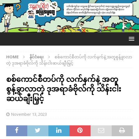
HOME
နိုင်ငံရေး
စစ်ကောင်စီတပ်ကို လက်နက်နဲ့ အတူစွန့်ခွာလာ
တဲ့ ဒုအရာခံဗိုလ်ကို သိန်းငါးဆယ်ချီးမြှင့်
စစ်ကောင်စီတပ်ကို လက်နက်နဲ့ အတူ
စွန့်ခွာလာတဲ့ ဒုအရာခံဗိုလ်ကို သိန်းငါး
ဆယ်ချီးမြှင့်
November 13, 2023