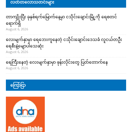
လတ်တလောသတင်းများ
တာကျိုးပြီး ခုနှစ်ရက်မြောက်နေ့မှာ ငသိုင်းချောင်းမြို့ကို ရေစတင်
ရောက်ရှိ
August 6, 2026
လေးမျက်နှာမှာ ရေဘေးကူနေတဲ့ ငသိုင်းချောင်းဒေသခံ လူငယ်တဦး
ရေစီးနဲ့မျောပါသေဆုံး
August 6, 2026
ရေကြီးနေတဲ့ လေးမျက်နှာမှာ ဖုန်းလိုင်းတွေ ပြတ်တောက်နေ
August 6, 2026
ကြော်ငြာ