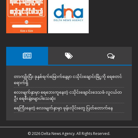
တာကျိုးပြီး ခုနှစ်ရက်မြောက်နေ့မှာ ငသိုင်းချောင်းမြို့ကို ရေစတင်
ရောက်ရှိ
လေးမျက်နှာမှာ ရေဘေးကူနေတဲ့ ငသိုင်းချောင်းဒေသခံ လူငယ်တ
ဦး ရေစီးနဲ့မျောပါသေဆုံး
ရေကြီးနေတဲ့ လေးမျက်နှာမှာ ဖုန်းလိုင်းတွေ ပြတ်တောက်နေ
© 2026 Delta News Agency. All Rights Reserved.