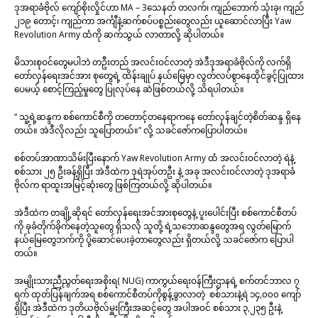
ဒုအရာခံဗိုလ် ကျော်စိုးလှိုင်ဟာ MA – 3သေနတ် တလက်၊ ကျည်ဘောက် သုံးခု၊ ကျည်
၂၁၉ တောင့်၊ ကျည်ကာ အင်္ကျီနဲ့ဆက်စပ်ပစ္စည်းတွေလည်း ယူဆောင်လာပြီး Yaw
Revolution Army ထံကို ဆက်သွယ် လာတာလို့ ဆိုပါတယ်။
မိသားစုဝင်တွေမပါဘဲ တဦးတည် အလင်းဝင်လာတဲ့ အဲဒီဒုအရာခံဗိုလ်ကို လက်ရှိ
တော်လှန်ရေးအင်အား စုတွေရဲ့ ထိန်းချုပ် နယ်မြေမှာ လွတ်လပ်စွာနေထိုင်ခွင့်ပြုထား
ပေမယ့် စောင့်ကြည့်မှုတွေ ပြုလုပ်နေ ဆဲဖြစ်တယ်လို့ သိရပါတယ်။
“ သူ့ရဲ့ဆန္ဒက စစ်ကောင်စီကို တတောင့်တနေရာကနေ တော်လှန်ချင်တဲ့စိတ်ဆန္ဒ ရှိနေ
တယ်။ အဲဒီလိုလည်း သူပြောတယ်။” လို့ သခင်ဇော်ကပြောပါတယ်။
စစ်တပ်အာဏာသိမ်းပြီးနောက် Yaw Revolution Army ထံ အလင်းဝင်လာတဲ့ ရဲနဲ့
စစ်သား ၂၅ ဦးခန့်ရှိပြီး အဲဒီထဲက ဒုရဲအုပ်တဦး နဲ့ အခု အလင်းဝင်လာတဲ့ ဒုအရာခံ
ဗိုလ်က ရာထူးအမြင့်ဆုံးတွေ ဖြစ်ကြတယ်လို့ ဆိုပါတယ်။
အဲဒီထဲက တချို့ဆိုရင် တော်လှန်ရေးအင်အားစုတွေနဲ့ ပူးပေါင်းပြီး စစ်ကောင်စီတပ်
ကို ခုခံတိုက်ခိုက်နေတဲ့သူတွေ ရှိသလို သူတို့ ရဲ့သဘောဆန္ဒတွေအရ လွတ်မြောက်
နယ်မြေတွေဘက်ကို ပို့ဆောင်ပေးခဲ့တာတွေလည်း ရှိတယ်လို့ သခင်ဇော်က ပြောပါ
တယ်။
အမျိုးသားညီညွတ်ရေးအစိုးရ( NUG) ကာကွယ်ရေးဝန်ကြီးဌာနရဲ့ စက်တင်ဘာလ ၇
ရက် ထုတ်ပြန်ချက်အရ စစ်ကောင်စီတပ်ကိုစွန့်ခွာလာတဲ့ စစ်သားနဲ့ရဲ ၁၄,၀၀၀ ကျော်
ရှိပြီး အဲဒီထဲက ဒုတိယဗိုလ်မှူးကြီးအဆင့်တွေ အပါအဝင် စစ်သား ၃,၂၃၅ ဦးနဲ့