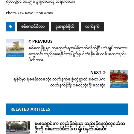
ရဲတပ်ဖွဲ့ဝင် ၁၀,၃၅၆ ဦးရှိတယ်လို့ သိရပါတယ်။
Photo-Yaw Revolution Army
စစ်ကောင်စီတပ်
ဒုအရာခံဗိုလ်
လက်နက်
PREVIOUS
စစ်တွေမြို့မှာ ညမထွက်ရအမိန့်ထုတ်လိုက်ပြီး သံချပ်ကာကား
တွေကင်းလှည့်နေ၊ရခိုင်တပြည်နယ်လုံးနီးပါး လမ်းတွေလည်း
ပိတ်ထား
NEXT
ရခိုင်မှာ ရဲစခန်းတခုလုံး လက်နက်ချခဲ့တဲ့ရွာထဲ စစ်တပ်က
လက်နက်ကြီးပစ်လို့သုံးဦးသေဆုံး
RELATED ARTICLES
စမ်းချောင်းက တည်ခိုခန်းမှာ တည်းခိုနေတဲ့လူငယ်တ
ဦးကို စစ်ကောင်စီတပ်က ရိုက်နှက်ဖမ်းဆီး