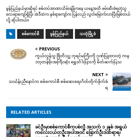
မွန်ပြည်နယ်မှာဆိုရင် စစ်တပ်အာဏာသိမ်းချိန်ကနေ ယနေ့အထိ ဖမ်းဆီးခံရတဲ့သူ
လေးရာကျော်ရှိပြီး အဲဒီထဲက နှစ်ရာကျော်က ပြန်လည် လွတ်မြောက်လာပြီးဖြစ်တယ်
လို့ ဆိုပါတယ်။
စစ်ကောင်စီ
မွန်ပြည်နယ်
သထုံမြို့ခံ
PREVIOUS
ကွယ်လွန်သူ ဗြိတိသျှ ဘုရင်မကြီးကို ဂုဏ်ပြုထားတဲ့ ကမ္
ဘာ့တန်ဖိုးအကြီးဆုံး ရွှေဒင်္ဂါးပြားကို မိတ်ဆက်ပြသ
NEXT
သင်္ဃန်းညီနောင်က စစ်ကောင်စီ စစ်ဆေးရေးဂိတ်တိုက်ခိုက်ခံ
ရ
RELATED ARTICLES
ခင်ဦးမှာစစ်ကောင်စီကပစ်လို့ အသက် ၁၂နှစ် အရွယ်
ကလေးငယ်တဦးအပါအဝင် ခြောက်ဦးဒဏ်ရာရ၊