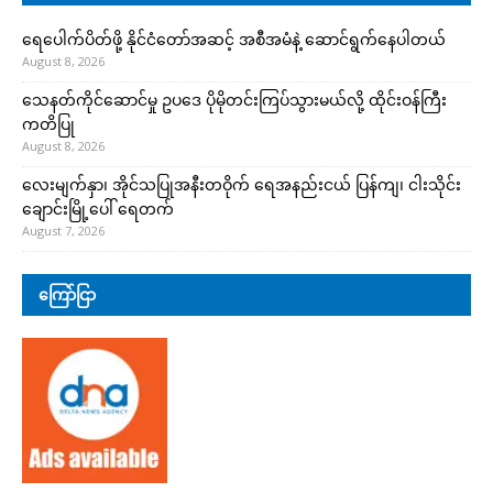
ရေပေါက်ပိတ်ဖို့ နိုင်ငံတော်အဆင့် အစီအမံနဲ့ ဆောင်ရွက်နေပါတယ်
August 8, 2026
သေနတ်ကိုင်ဆောင်မှု ဥပဒေ ပိုမိုတင်းကြပ်သွားမယ်လို့ ထိုင်းဝန်ကြီး
ကတိပြု
August 8, 2026
လေးမျက်နှာ၊ အိုင်သပြုအနီးတဝိုက် ရေအနည်းငယ် ပြန်ကျ၊ ငါးသိုင်း
ချောင်းမြို့ပေါ် ရေတက်
August 7, 2026
ကြော်ငြာ