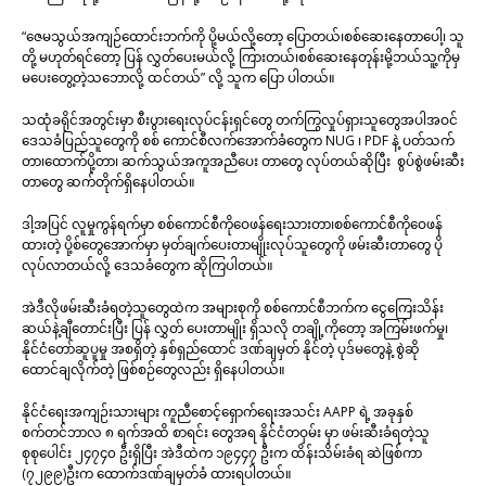
“ဇေမသွယ်အကျဉ်ထောင်းဘက်ကို ပို့မယ်လို့တော့ ပြောတယ်၊စစ်ဆေးနေတာပေါ့၊ သူ
တို့ မဟုတ်ရင်တော့ ပြန် လွှတ်ပေးမယ်လို့ ကြားတယ်၊စစ်ဆေးနေတုန်းမို့ဘယ်သူ့ကိုမှ
မပေးတွေ့တဲ့သဘောလို့ ထင်တယ်” လို့ သူက ပြော ပါတယ်။
သထုံခရိုင်အတွင်းမှာ စီးပွားရေးလုပ်ငန်းရှင်တွေ တက်ကြွလှုပ်ရှားသူတွေအပါအဝင်
ဒေသခံပြည်သူတွေကို စစ် ကောင်စီလက်အောက်ခံတွေက NUG ၊ PDF နဲ့ ပတ်သက်
တာ၊ထောက်ပို့တာ၊ ဆက်သွယ်အကူအညီပေး တာတွေ လုပ်တယ်ဆိုပြီး စွပ်စွဲဖမ်းဆီး
တာတွေ ဆက်တိုက်ရှိနေပါတယ်။
ဒါ့အပြင် လူမှုကွန်ရက်မှာ စစ်ကောင်စီကိုဝေဖန်ရေးသားတာ၊စစ်ကောင်စီကိုဝေဖန်
ထားတဲ့ ပို့စ်တွေအောက်မှာ မှတ်ချက်ပေးတာမျိုးလုပ်သူတွေကို ဖမ်းဆီးတာတွေ ပို
လုပ်လာတယ်လို့ ဒေသခံတွေက ဆိုကြပါတယ်။
အဲဒီလိုဖမ်းဆီးခံရတဲ့သူတွေထဲက အများစုကို စစ်ကောင်စီဘက်က ငွေကြေးသိန်း
ဆယ်နဲ့ချီတောင်းပြီး ပြန် လွှတ် ပေးတာမျိုး ရှိသလို တချို့ကိုတော့ အကြမ်းဖက်မှု၊
နိုင်ငံတော်ဆူပူမှု အစရှိတဲ့ နှစ်ရှည်ထောင် ဒဏ်ချမှတ် နိုင်တဲ့ ပုဒ်မတွေနဲ့ စွဲဆို
ထောင်ချလိုက်တဲ့ ဖြစ်စဉ်တွေလည်း ရှိနေပါတယ်။
နိုင်ငံရေးအကျဉ်းသားများ ကူညီစောင့်ရှောက်ရေးအသင်း AAPP ရဲ့ အခုနှစ်
စက်တင်ဘာလ ၈ ရက်အထိ စာရင်း တွေအရ နိုင်ငံတဝှမ်း မှာ ဖမ်းဆီးခံရတဲ့သူ
စုစုပေါင်း ၂၄၇၄၀ ဦးရှိပြီး အဲဒီထဲက ၁၉၄၄၇ ဦးက ထိန်းသိမ်းခံရ ဆဲဖြစ်ကာ
(၇၂၉၉)ဦးက ထောက်ဒဏ်ချမှတ်ခံ ထားရပါတယ်။