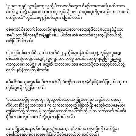
“ ဥပဒေအရပဲ သွားဖို့တော့ သူတို့ မိသားစုဝင်တွေက စီစဉ်ထားတာပေါ့၊ ခက်တာက
ဆက်သွယ်လို့ မရသေးတော့၊ ဘာမှ လုပ်လို့ မရသေးဘူး၊သူတို့မှာလည်း ကလေးငယ်
ငယ်ရှိတယ်” လို့မိသားစုနဲ့ နီးစပ်သူက ပြောပါတယ်။
စစ်ကောင်စီထောက်ခံတယ်လီဂရမ်ချန်နယ်တွေကတော့အဲ့ဒီလင်မယားနှစ်ဦးဟာ
အမျိုးသားဒီမိုကရေစီအဖွဲ့ချုပ် NLD ပါတီအမာခံ ထောက်ခံသူတွေဖြစ်တယ်လို့
ဖော်ပြကြပါတယ်။
ဒါ့အပြင်စစ်ကောင်စီ လက်အောက်ခံ ဌာနဆိုင်ရာဝန်ထမ်းတွေရဲ့ လှုပ်ရှားမှုတွေ၊
စစ်သား၊ ရဲတပ်ဖွဲ့ဝင်တွေရဲ့ လှုပ် ရှားသွားလာမှု သတင်းတွေကို ရယူပြီး ပြည်သူ့
ကာကွယ်ရေးတပ်ဖွဲ့ PDF တွေဆီ သတင်းပေးတာ၊ ထောက်ပို့တာ တွေလုပ်တယ်လို့
လည်း စွပ်စွဲထားကြပါတယ်။
ဖမ်းဆီးခံရသူတွေနဲ့ နီးစပ်တဲ့ သထုံမြို့ခံတဦးကတော့ အဲ့ဒီစွပ်စွဲဖော်ပြချက်တွေဟာ
မမှန်ဘူးလို့ တုံ့ပြန်ပါတယ်။
“ဘာထောက်ပို့မှ မလုပ်ဘူး၊ သူတို့လင်မယားက မြို့မဈေးမှာ အရုပ်တွေ၊ စာရေး
ကိရိယာဆိုင်ဖွင့်ထားတာ၊ ဒါက သက်သက်သူတို့ ခြောက်ပြီး ငွေညှစ်တာပဲနေမယ်၊
ကျွန်တော်တို့ သိတာပေါ့၊ သူတို့နှစ်ယောက်အကြောင်းကို၊ ဒါက သက်သက် ဖမ်းဆီး
ခိုင်းတာပဲ။ လူပါးဝတာ” လို့သူက ပြောပါတယ်။
သထုံမြို့မရဲစခန်းနဲ့ နီးစပ်သူတဦးကတော့ အဲ့ဒီလင်မယားနှစ်ဦးကို လက်ရှိမှာ
စစ်ကြောရေးပို့ စစ်ဆေးမေးမြန်းဖို့ စီစဉ်နေတယ်လို့ ဆိုပါတယ်။