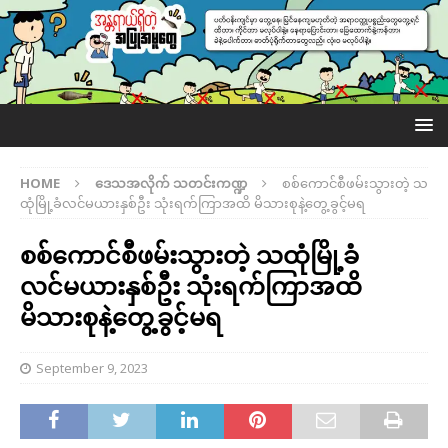
HOME
ဒေသအလိုက် သတင်းကဏ္ဍ
စစ်ကောင်စီဖမ်းသွားတဲ့ သ
ထုံမြို့ခံလင်မယားနှစ်ဦး သုံးရက်ကြာအထိ မိသားစုနဲ့တွေ့ခွင့်မရ
စစ်ကောင်စီဖမ်းသွားတဲ့ သထုံမြို့ခံ
လင်မယားနှစ်ဦး သုံးရက်ကြာအထိ
မိသားစုနဲ့တွေ့ခွင့်မရ
September 9, 2023