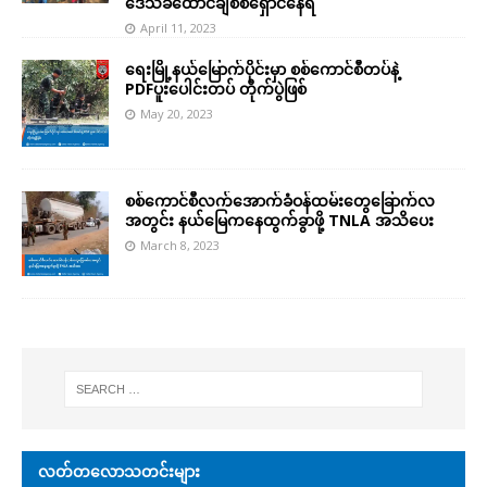
ဒေသခံထောင်ချီစစ်ရှောင်နေရ
April 11, 2023
ရေးမြို့နယ်မြောက်ပိုင်းမှာ စစ်ကောင်စီတပ်နဲ့
PDFပူးပေါင်းတပ် တိုက်ပွဲဖြစ်
May 20, 2023
စစ်ကောင်စီလက်အောက်ခံဝန်ထမ်းတွေခြောက်လ
အတွင်း နယ်မြေကနေထွက်ခွာဖို့ TNLA အသိပေး
March 8, 2023
လတ်တလောသတင်းများ