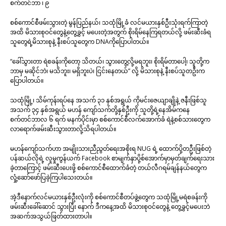
စက်တင်ဘာ ၊ ၉
စစ်ကောင်စီဖမ်းသွားတဲ့ မွန်ပြည်နယ်၊ သထုံမြို့ခံ လင်မယားနှစ်ဦးသုံးရက်ကြာတဲ့
အထိ မိသားစုဝင်တွေနဲ့တွေ့ခွင့် မပေးတဲ့အတွက် စိုးရိမ်နေကြရတယ်လို့ ဖမ်းဆီးခံရ
သူတွေရဲ့မိသားစုနဲ့ နီးစပ်သူတွေက DNAကိုပြောပါတယ်။
“ခေါ်သွားတာ ရဲစခန်းကိုတော့ သိတယ်၊ သွားတွေ့လို့မရဘူး၊ စိုးရိမ်တာပေါ့၊ သူတို့က
ဘာမှ မဆိုင်ဘဲ၊ မသိဘူး၊ မရှိဘူးပဲ၊ ငြင်းနေတယ်” လို့ မိသားစုနဲ့ နီးစပ်သူတဦးက
ပြောပါတယ်။
သထုံမြို့၊ သိမ်ကုန်းရပ်နေ အသက် ၃၁ နှစ်အရွယ် ကိုမင်းဇေယျာချိုနဲ့ ဇနီးဖြစ်သူ
အသက် ၃၄ နှစ်အရွယ် မဟန် ကျော်သက်တို့နှစ်ဦးကို သူတို့ရဲ့နေအိမ်ကနေ
စက်တင်ဘာလ ၆ ရက် မနက်ပိုင်းမှာ စစ်ကောင်စီလက်အောက်ခံ ရဲနဲ့စစ်သားတွေက
လာရောက်ဖမ်းဆီးသွားတာလို့သိရပါတယ်။
မဟန်ကျော်သက်ဟာ အမျိုးသားညီညွတ်ရေးအစိုးရ NUG ရဲ့ ထောက်ပို့တဦးဖြစ်တဲ့
ပန်ဆယ်လိုရဲ့ လူမှုကွန်ယက် Facebook စာမျက်နှာပို့စ်အောက်မှာမှတ်ချက်ရေးသား
ခဲ့တာကြောင့် ဖမ်းဆီးပေးဖို့ စစ်ကောင်စီထောက်ခံတဲ့ တယ်လီဂရမ်ချန်နယ်တွေက
လှုံ့ဆော်ဖော်ပြခဲ့ကြပါသေးတယ်။
အဲ့ဒီနောက်လင်မယားနှစ်ဦးလုံးကို စစ်ကောင်စီတပ်ဖွဲ့တွေက သထုံမြို့မရဲစခန်းကို
ဖမ်းဆီးခေါ်ဆောင် သွားပြီး နောက် ဒီကနေ့အထိ မိသားစုဝင်တွေနဲ့ တွေ့ခွင့်မပေးဘဲ
အဆက်အသွယ်ဖြတ်ထားတာပါ။