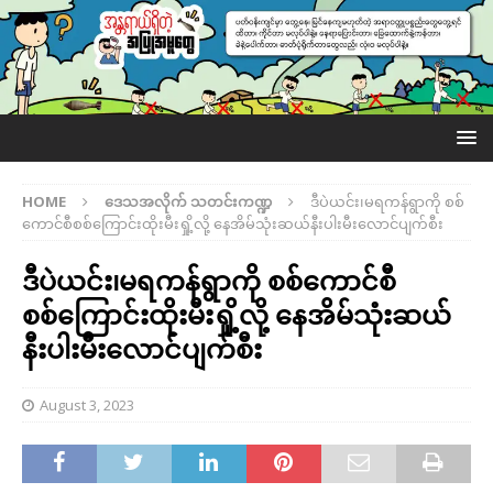
HOME
ဒေသအလိုက် သတင်းကဏ္ဍ
ဒီပဲယင်း၊မရကန်ရွာကို စစ်
ကောင်စီစစ်ကြောင်းထိုးမီးရှို့လို့ နေအိမ်သုံးဆယ်နီးပါးမီးလောင်ပျက်စီး
ဒီပဲယင်း၊မရကန်ရွာကို စစ်ကောင်စီ
စစ်ကြောင်းထိုးမီးရှို့လို့ နေအိမ်သုံးဆယ်
နီးပါးမီးလောင်ပျက်စီး
August 3, 2023