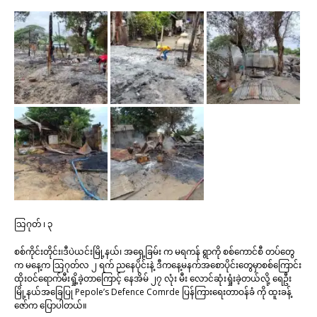
သြဂုတ် ၊ ၃
စစ်ကိုင်းတိုင်း၊ဒီပဲယင်းမြို့နယ်၊ အရှေ့ခြမ်း က မရကန် ရွာကို စစ်ကောင်စီ တပ်တွေ
က မနေ့က သြဂုတ်လ ၂ ရက် ညနေပိုင်းနဲ့ ဒီကနေ့မနက်အစောပိုင်းတွေမှာစစ်ကြောင်း
ထိုးဝင်ရောက်မီးရှို့ခဲ့တာကြောင့် နေအိမ် ၂၇ လုံး မီး လောင်ဆုံးရှုံးခဲ့တယ်လို့ ရေဦး
မြို့နယ်အခြေပြု Pepole’s Defence Comrde ပြန်ကြားရေးတာဝန်ခံ ကို ထူးခန့်
ဇော်က ပြောပါတယ်။