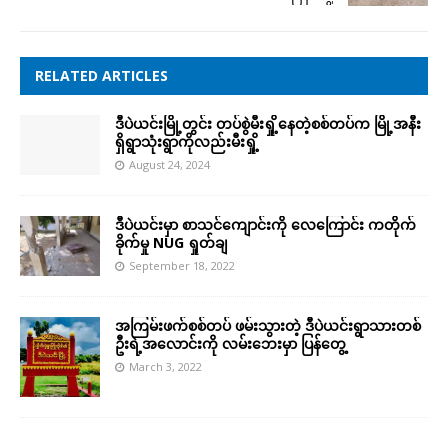
RELATED ARTICLES
ဒီပဲယင်းမြို့တွင်း တပ်စွဲမီးရှို့နေတဲ့စစ်တပ်က မြို့အနီး
ရှိရွာသုံးရွာကိုလည်းမီးရှို့
August 24, 2024
ဒီပဲယင်းမှာ စာသင်ကျောင်းကို လေကြောင်း ကတိုက်
ခိုက်မှု NUG ရှုတ်ချ
September 18, 2022
အကြမ်းဖက်စစ်တပ် ဖမ်းသွားတဲ့ ဒီပဲယင်းရွာသားတစ်
ဦးရဲ့အလောင်းကို လမ်းဘေးမှာ ပြန်တွေ့
March 3, 2022