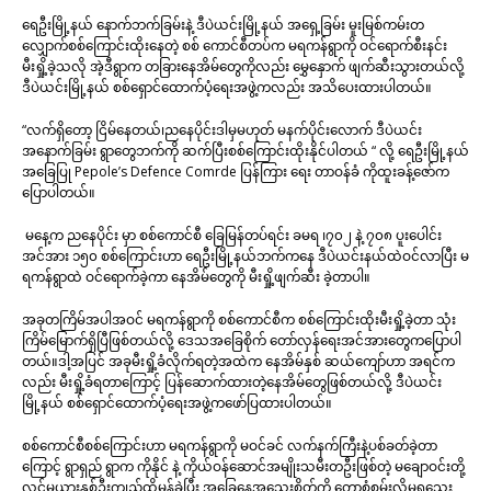
ရေဦးမြို့နယ် နောက်ဘက်ခြမ်းနဲ့ ဒီပဲယင်းမြို့နယ် အရှေ့ခြမ်း မူးမြစ်ကမ်းတ
လျှောက်စစ်ကြောင်းထိုးနေတဲ့ စစ် ကောင်စီတပ်က မရကန်ရွာကို ဝင်ရောက်စီးနင်း
မီးရှို့ခဲ့သလို အဲ့ဒီရွာက တခြားနေအိမ်တွေကိုလည်း မွှေနှောက် ဖျက်ဆီးသွားတယ်လို့
ဒီပဲယင်းမြို့နယ် စစ်ရှောင်ထောက်ပံ့ရေးအဖွဲ့ကလည်း အသိပေးထားပါတယ်။
“လက်ရှိတော့ ငြိမ်နေတယ်၊ညနေပိုင်းဒါမှမဟုတ် မနက်ပိုင်းလောက် ဒီပဲယင်း
အနောက်ခြမ်း ရွာတွေဘက်ကို ဆက်ပြီးစစ်ကြောင်းထိုးနိုင်ပါတယ် “ လို့ ရေဦးမြို့နယ်
အခြေပြု Pepole’s Defence Comrde ပြန်ကြား ရေး တာဝန်ခံ ကိုထူးခန့်ဇော်က
ပြောပါတယ်။
မနေ့က ညနေပိုင်း မှာ စစ်ကောင်စီ ခြေမြန်တပ်ရင်း ခမရ ၊၇၀၂ နဲ့ ၇၀၈ ပူးပေါင်း
အင်အား ၁၅၀ စစ်ကြောင်းဟာ ရေဦးမြို့နယ်ဘက်ကနေ ဒီပဲယင်းနယ်ထဲဝင်လာပြီး မ
ရကန်ရွာထဲ ဝင်ရောက်ခဲ့ကာ နေအိမ်တွေကို မီးရှို့ဖျက်ဆီး ခဲ့တာပါ။
အခုတကြိမ်အပါအဝင် မရကန်ရွာကို စစ်ကောင်စီက စစ်ကြောင်းထိုးမီးရှို့ခဲ့တာ သုံး
ကြိမ်မြောက်ရှိပြီဖြစ်တယ်လို့ ဒေသအခြေစိုက် တော်လှန်ရေးအင်အားတွေကပြောပါ
တယ်။ဒါ့အပြင် အခုမီးရှို့ခံလိုက်ရတဲ့အထဲက နေအိမ်နှစ် ဆယ်ကျော်ဟာ အရင်က
လည်း မီးရှို့ခံရတာကြောင့် ပြန်ဆောက်ထားတဲ့နေအိမ်တွေဖြစ်တယ်လို့ ဒီပဲယင်း
မြို့နယ် စစ်ရှောင်ထောက်ပံ့ရေးအဖွဲ့ကဖော်ပြထားပါတယ်။
စစ်ကောင်စီစစ်ကြောင်းဟာ မရကန်ရွာကို မဝင်ခင် လက်နက်ကြီးနဲ့ပစ်ခတ်ခဲ့တာ
ကြောင့် ရွာရှည် ရွာက ကိုနိုင် နဲ့ ကိုယ်ဝန်ဆောင်အမျိုးသမီးတဦးဖြစ်တဲ့ မချောဝင်းတို့
လင်မယားနှစ်ဦးကျည်ထိမှန်ခဲ့ပြီး အခြေနေအသေးစိတ်ကို တော့စုံစမ်းလို့မရသေး