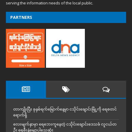
serving the information needs of the local public.
PARTNERS
တာကျိုးပြီး ခုနှစ်ရက်မြောက်နေ့မှာ ငသိုင်းချောင်းမြို့ကို ရေစတင်
ရောက်ရှိ
လေးမျက်နှာမှာ ရေဘေးကူနေတဲ့ ငသိုင်းချောင်းဒေသခံ လူငယ်တ
ဦး ရေစီးနဲ့မျောပါသေဆုံး