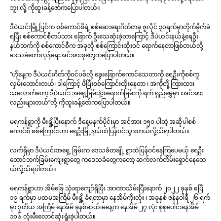
ဘူး လို့ ကိုထူးခန့်ဇော်ကပြောပါတယ်။
ဒီပဲယင်းမြို့ပြင်က စစ်ကောင်စီရဲ့ စစ်ဆေးရေးဂိတ်တခု ဇူလိုင် ၃၀ရက်မှာတိုက်ခိုက်ခံ
ရပြီး စစ်ကောင်စီတပ်သား ခြောက် ဦးသေဆုံးခဲ့တာကြောင့် ဒီပဲယင်းနယ်နဲ့ရေဦး
နယ်ဘက်ကို စစ်ကောင်စီက အခုလို စစ်ကြောင်းထိုးဝင် ရောက်နေတာဖြစ်တယ်လို့
ဒေသခံတော်လှန်ရေးအင်အားစုတွေကပြောပါတယ်။
“ဟိုနေ့က ဒီပဲယင်းဂိတ်ကိုဝင်ပစ်လို့ ခွေးခြောက်ကောင်သေတာကို ရေဦးကိုစစ်ကူ
လှမ်းတောင်းတယ်၊ ဒါကြောင့် ဖိပြီးစစ်ကြောင်းထိုးနေတာ ၊ အကိုတို့ ကြားထား
သလောက်တော့ ဒီပဲယင်း အရှေ့ခြမ်းနဲ့အနောက်ခြမ်းကို ရက် ရှည်မွှေမှာ ၊အင်အား
လည်းများတယ်”လို့ ကိုထူးခန့်ဇော်ကပြောပါတယ်။
မရကန်ရွာကို မီးရှို့ပြီးနောက် ဒီနေ့မနက်ပိုင်းမှာ အင်အား ၁၅၀ ပါတဲ့ အဆိုပါစစ်
ကောင်စီ စစ်ကြောင်းဟာ ရေဦးမြို့နယ်ထဲပြန်ဝင်သွားတယ်လို့သိရပါတယ်။
လက်ရှိမှာ ဒီပဲယင်းအရှေ့ ခြမ်းက ဒေသခံတချို့ ရွာထဲပြန်ဝင်နေကြပေမယ့် ရေဦး
တောင်ဘက်ခြမ်းကျေးရွာတွေ ကဒေသခံတွေကတော့ ဆက်လက်တိမ်းရှောင်နေတေ
ယ်လို့သိရပါတယ်။
မရကန်ရွာဟာ အိမ်ခြေ သုံးရာကျော်ရှိပြီး အာဏာသိမ်းပြီးနောက် ၂၀၂၂ ခုနှစ် ဧပြီ
၁၉ ရက်မှာ ပထမအကြိမ် မီးရှို့ ခံရတာမှာ နေအိမ်ကိုးလုံး ၊ အခုနှစ် ဇန်နဝါရီ ၂၆ ရက်
မှာ ဒုတိယ အကြိမ် နေအိမ် ခုနစ်ဆယ်၊မနေ့က နေအိမ် ၂၇ လုံး စုစုပေါင်းနေအိမ်
၁၀၆ လုံးမီးလောင်ဆုံးရှုံးခဲ့ပါတယ်။