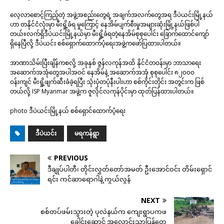
လေ့လာစောင့်ကြည့်တဲ့ အဖွဲ့အစည်းတွေရဲ့ အချက်အလက်တွေအရ ဒီပဲယင်းမြို့နယ်
ဟာ တနိုင်ငံလုံးမှာ မီးရှို့ခံရ မှုကြောင့် နေအိမ်ပျက်စီးမှုအများဆုံးမြို့နယ်ဖြစ်ပါ
တယ်။လက်ရှိဒီပဲယင်းမြို့နယ်မှာ မီးရှို့ခံရတဲ့နေအိမ်စုစုပေါင်း ခြောက်ထောင်ကျော်
ရှိနေပြီလို့ ဒီပဲယင်း စစ်ရှောက်ထောက်ပံ့ရေးအဖွဲ့ကဖော်ပြထားပါတယ်။
အာဏာသိမ်းပြီးချိန်ကစလို့ အခုနှစ် ဇွန်လကုန်အထိ နိုင်ငံတဝန်းမှာ ဘာသာရေး
အဆောက်အအုံတွေအပါအဝင် နေအိမ်နဲ့ အဆောက်အအုံ စုစုပေါင်း ၈၂၀၀၀
ဝန်းကျင် မီးရှို့ဖျက်ဆီးခံခဲ့ရပြီး သုံးပုံတပုံနီးပါးဟာ စစ်ကိုင်းတိုင်း အတွင်းက ဖြစ်
တယ်လို့ ISP Myanmar အဖွဲ့က ဇူလိုင်လကုန်ပိုင်းမှာ ထုတ်ပြန်ထားပါတယ်။
photo ဒီပဲယင်းမြို့နယ် စစ်ရှောင်ထောက်ပံ့ရေး
ဒီပဲယင်း
မရကန်ရွာ
PREVIOUS
ဒီချုပ်ပါတီ၊ တိုင်းလွှတ်တော်အမတ် ဦးအောင်ဝင်း တိမ်းရှောင်
ရင်း ကင်ဆာရောဂါနဲ့ ကွယ်လွန်
NEXT
စစ်တပ်ဖမ်းသွားတဲ့ ပုလဲနယ်က ကျေးရွာပကဖ
ခေါင်းဆောင် အလောင်းသာပြန်တွေ့