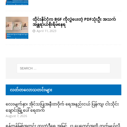
ထိုင်းနိုင်ငံက BGF ကိုလွှဲပေးတဲ့ PDFသုံးဦး အသက်
အန္တရာယ်စိုးရိမ်နေရ
April 11, 2023
လတ်တလောသတင်းများ
လေးမျက်နှာ၊ အိုင်သပြုအနီးတဝိုက် ရေအနည်းငယ် ပြန်ကျ၊ ငါးသိုင်း
ချောင်းမြို့ပေါ် ရေတက်
August 7, 2026
ရန်ကုန်မြစ်အတွင်း ထူးကဲဒီရေ အ​မြင့် ၂၁ ပေကျော်အထိ တက်မယ်လို့