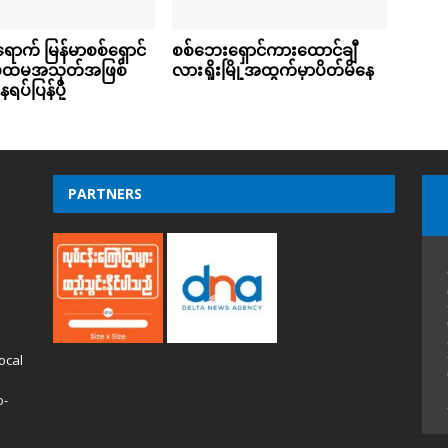
ောက် မြန်မာစစ်ရှောင်
စစ်ဘေးရှောင်ကားထောင်ချီ
 ပထမအသုတ်အဖြစ်
လားရှိုးမြို့အထွက်မှာပိတ်မိနေ
ေရပ်ပြန်ပို့
PARTNERS
ocal
o-