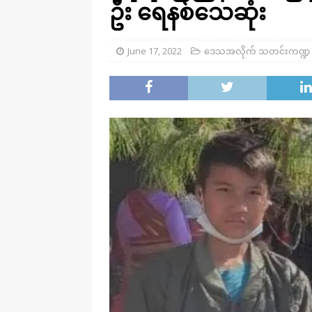
ဦး ရေနစ်သေဆုံး
June 17, 2022
ဒေသအလိုက် သတင်းကဏ္ဍ