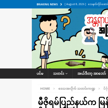
[ August 8, 2026 ]
သေနတ်ကိုင်ဆောင်မှ
BRAKING NEWS
[ August 7, 2026 ]
လေးမျက်နှာ၊ အိုင
ဒေသအလိုက် သတင်းကဏ္ဍ
[ August 7, 2026 ]
ရန်ကုန်မြစ်အတွင
သတင်းကဏ္ဍ
[ August 7, 2026 ]
လွှတ်တော်ကို ရော
UNCATEGORIZED
[ August 8, 2026 ]
ရေပေါက်ပိတ်ဖို့ 
ပင်မ
သတင်း
အယ်ဒီတာ့ အာဘော်
HOME
ဒေသအလိုက် သတင်းကဏ္ဍ
မီ
မီဇိုရမ်ပြည်နယ်က မ