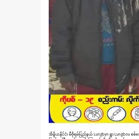
အိန္ဒိယနိုင်ငံ၊ မီဇိုရမ်ပြည်နယ် Lungbyn ရွာ Lungbou