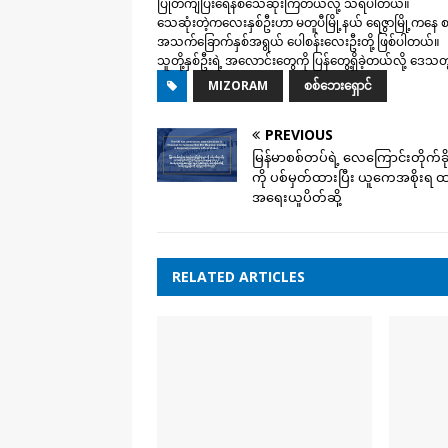
ပြုတ်ကျပြီးရေနစ်သေဆုံးကြတယ်လို့ သိရပါတယ်။
သေဆုံးတဲ့ကလေးနှစ်ဦးဟာ မတူပီမြို့နယ် ရေဇွာမြို့ကနေ စ
အသက်ခြောက်နှစ်အရွယ် ပေါစန်းလေးဦးတို့ ဖြစ်ပါတယ်။
သူတို့နှစ်ဦးရဲ့ အလောင်းတွေကို ပြန်တွေ့ရှိခဲ့တယ်လို့ ဒ
MIZORAM
စစ်ဘေးရှောင်
PREVIOUS
မြန်မာစစ်တပ်ရဲ့ လေကြောင်းတိုက်ခို
ကို ပစ်မှတ်ထားပြီး ယူကေအစိုးရ ထ
အရေးယူပိတ်ဆို့
RELATED ARTICLES