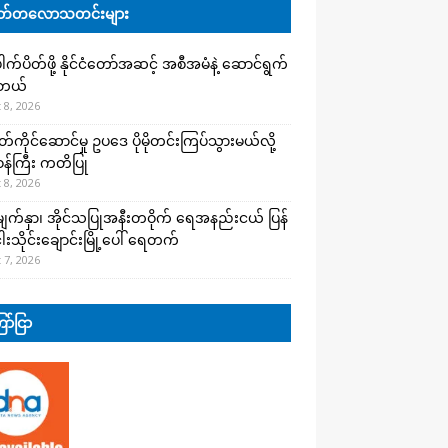
်တလောသတင်းများ
က်ပိတ်ဖို့ နိုင်ငံတော်အဆင့် အစီအမံနဲ့ ဆောင်ရွက်
ါတယ်
 8, 2026
ကိုင်ဆောင်မှု ဥပဒေ ပိုမိုတင်းကြပ်သွားမယ်လို့
းဝန်ကြီး ကတိပြု
 8, 2026
က်နှာ၊ အိုင်သပြုအနီးတဝိုက် ရေအနည်းငယ် ပြန်
ါးသိုင်းချောင်းမြို့ပေါ် ရေတက်
 7, 2026
ာ်ငြာ