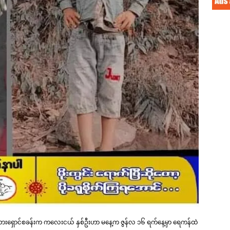
 စစ်ဘေးရှောင်စခန်းက ကလေးငယ် နှစ်ဦးဟာ မနေ့က ဇွန်လ ၁၆ ရက်နေ့မှာ ရေကန်ထဲ