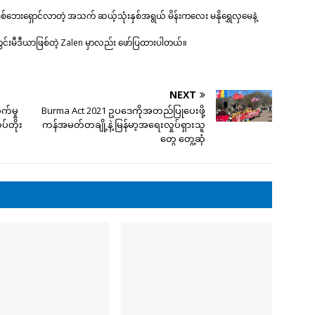
စ်ဘေးရှောင်လာတဲ့ အသက် ဆယ့်သုံးနှစ်အရွယ် မိန်းကလေး မနိုရွှေလှမေနဲ့
ေသတွင်းမီဒီယာဖြစ်တဲ့ Zalen မှာလည်း ဖော်ပြထားပါတယ်။
NEXT
က်မှု
Burma Act 2021 ဥပဒေကိုအတည်ပြုပေးဖို့
ပ်တိုး
ကန်အမတ်တချို့နဲ့ မြန်မာ့အရေးလှုပ်ရှားသူ
တွေ တွေ့ဆုံ