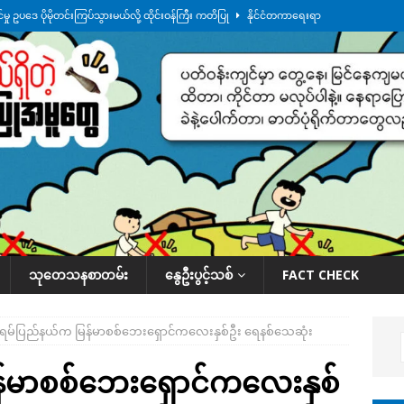
ု ဥပဒေ ပိုမိုတင်းကြပ်သွားမယ်လို့ ထိုင်းဝန်ကြီး ကတိပြု
နိုင်ငံတကာရေးရာ
်သပြုအနီးတဝိုက် ရေအနည်းငယ် ပြန်ကျ၊ ငါးသိုင်းချောင်းမြို့ပေါ် ရေတက်
်း ထူးကဲဒီရေ အ​မြင့် ၂၁ ပေကျော်အထိ တက်မယ်လို့ သတိပေး
ဒေသအလိုက်
က်လာတဲ့ ဦးမင်အောင်လှိုင်ကို ထိုင်းလွှတ်တော်အမတ် အော်ဟစ်ဆန္ဒပြ
နိုင်ငံတော်အဆင့် အစီအမံနဲ့ ဆောင်ရွက်နေပါတယ်
ဆောင်းပါး
သုတေသနစာတမ်း
နွေဦးပွင့်သစ်
FACT CHECK
ဇိုရမ်ပြည်နယ်က မြန်မာစစ်ဘေးရှောင်ကလေးနှစ်ဦး ရေနစ်သေဆုံး
ြန်မာစစ်ဘေးရှောင်ကလေးနှစ်