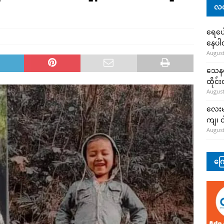
လတ
ရေပေါ
နေပ
August
သေနတ်
ထိုင်
August
လေးမျ
ကျ၊ င
August
ကြေ