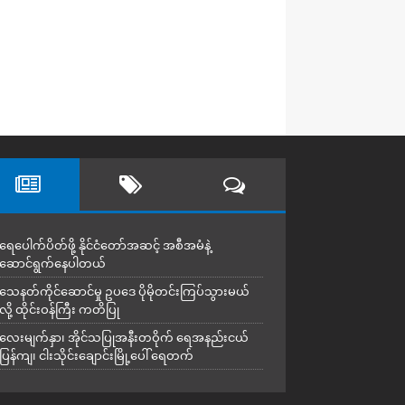
ရေပေါက်ပိတ်ဖို့ နိုင်ငံတော်အဆင့် အစီအမံနဲ့
ဆောင်ရွက်နေပါတယ်
သေနတ်ကိုင်ဆောင်မှု ဥပဒေ ပိုမိုတင်းကြပ်သွားမယ်
လို့ ထိုင်းဝန်ကြီး ကတိပြု
လေးမျက်နှာ၊ အိုင်သပြုအနီးတဝိုက် ရေအနည်းငယ်
ပြန်ကျ၊ ငါးသိုင်းချောင်းမြို့ပေါ် ရေတက်