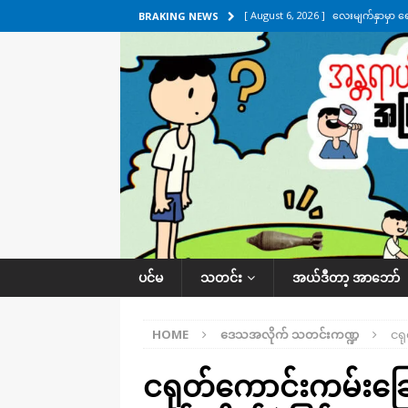
[ August 6, 2026 ]
လေးမျက်နှာမှာ ရ
BRAKING NEWS
အလိုက် သတင်းကဏ္ဍ
[ August 6, 2026 ]
ရေကြီးနေတဲ့ လေး
[ August 5, 2026 ]
ရန်ကုန်မြို့မှာ က
[ August 5, 2026 ]
ဂျပန်ရဲ့ ဒုံးကျည်
[ August 6, 2026 ]
တာကျိုးပြီး ခုနှစ
ကဏ္ဍ
ပင်မ
သတင်း
အယ်ဒီတာ့ အာဘော်
HOME
ဒေသအလိုက် သတင်းကဏ္ဍ
ငရု
ငရုတ်ကောင်းကမ်းခြေမြ