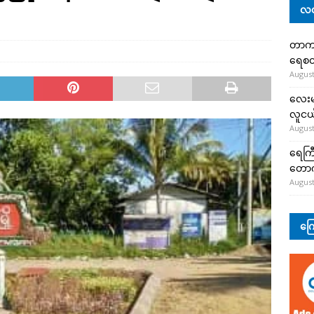
လတ
တာကျို
ရေစတ
August
လေးမျ
လူငယ်
August
ရေကြီ
တော
August
ကြေ