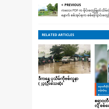
PREVIOUS
ကလေး PDF က မိုင်းတွေဖြုတ်သိမ်းပ
နောက် စစ်​အုပ်စုက စစ်ကြောင်းတွေဖ
RELATED ARTICLES
ဒီကနေ့ ပုသိမ်ကိုဗစ်လူနာ
(၂၃)ဦးသေဆုံး
ဧရာဝတီတ
လို့ စစ်