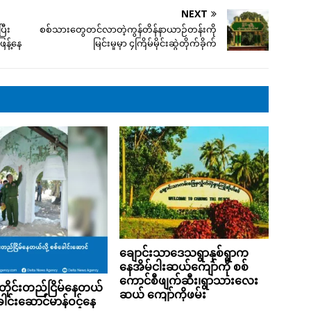
NEXT
ြီး
စစ်သားတွေတင်လာတဲ့ကွန်တိန်နာယာဉ်တန်းကို
ြန့်နေ
မြင်းမူမှာ ၄ကြိမ်မိုင်းဆွဲတိုက်ခိုက်
ချောင်းသာဒေသရွာနှစ်ရွာက
နေအိမ်ငါးဆယ်ကျော်ကို စစ်
ကောင်စီဖျက်ဆီး၊ရွာသားလေး
ိုင်းတည်ငြိမ်နေတယ်
ဆယ် ကျော်ကိုဖမ်း
ခေါင်းဆောင်မာန်ဝင့်နေ