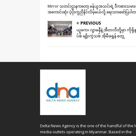
Mirror သတင်းဌာနကတော့ မန်ယူအသင်းရဲ့ ဒီကစားသမားအတ
အကောင်းဆုံး ပံ့ပိုးကူညီနိုင်လိမ့်မယ်လို့ ရေးသားဖော်ပြပ
PREVIOUS
ယူကေ၊ ဂျာမနီနဲ့ အီတလီတို့မှာ ကိုရိုန
ပ်စ် မျိုးကွဲသစ် အိုမီခရွန် တွေ့
Delta News Agency is the one of the handful of the l
media outlets operating in Myanmar. Based in the