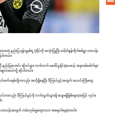
်းပြ ရန်ဂျနစ်ရဲ့ ပုံရိပ်ကို အသုံးပြုပြီး ဒေါ့တ်မွန်တိုက်စစ်မှူး ဟာလန်း
်ပြပါတယ်။
 နည်းပြဟောင်း ဆိုးလ်ရှား လက်လက် မခေါ်ယူနိုင်ခဲ့ပေမယ့် အခုတစ်ခေါက်မှာ
ုံးချလာမယ်လို့ ဆိုပါတယ်။
 ရီးရဲလ်မက်ဒရစ်တို့ကလည်း အလိုရှိနေပြီး ဒီကြယ်ပွင့်အတွက် အသင်းကြီးတွေ
သင်းကလည်း ဒီကြယ်ပွင့်ကို လက်လွှတ်သွားဖို့ ဆန္ဒမရှိဖြစ်နေတဲ့အပြင် လုပ်ခ
ပါ။
ေရဲ့ ဟာလန်းအတွက် ကမ်းလှမ်းမှုတွေကသာ အရေးပါနေခဲ့တာပါ။