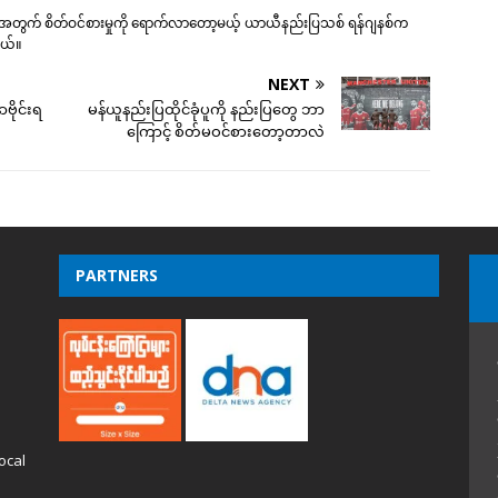
ွက် စိတ်ဝင်စားမှုကို ရောက်လာတော့မယ့် ယာယီနည်းပြသစ် ရန်ဂျနစ်က
ါတယ်။
NEXT
ာဗိုင်းရ
မန်ယူနည်းပြထိုင်ခုံပူကို နည်းပြတွေ ဘာ
ကြောင့် စိတ်မဝင်စားတော့တာလဲ
PARTNERS
ocal