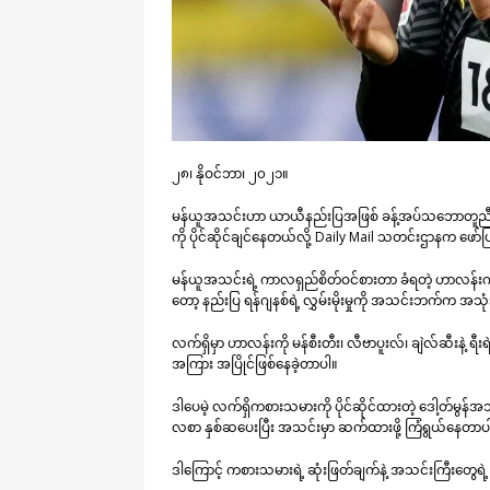
၂၈၊ နိုဝင်ဘာ၊ ၂၀၂၁။
မန်ယူအသင်းဟာ ယာယီနည်းပြအဖြစ် ခန့်အပ်သဘောတူညီထားတဲ့ နည
ကို ပိုင်ဆိုင်ချင်နေတယ်လို့ Daily Mail သတင်းဌာနက ဖော
မန်ယူအသင်းရဲ့ ကာလရှည်စိတ်ဝင်စားတာ ခံရတဲ့ ဟာလန်းကို
တော့ နည်းပြ ရန်ဂျနစ်ရဲ့ လွှမ်းမိုးမှုကို အသင်းဘက်က အသ
လက်ရှိမှာ ဟာလန်းကို မန်စီးတီး၊ လီဗာပူးလ်၊ ချဲလ်ဆီးနဲ့
အကြား အပြိုင်ဖြစ်နေခဲ့တာပါ။
ဒါပေမဲ့ လက်ရှိကစားသမားကို ပိုင်ဆိုင်ထားတဲ့ ဒေါ့တ်မွန်အ
လစာ နှစ်ဆပေးပြီး အသင်းမှာ ဆက်ထားဖို့ ကြံရွယ်နေတာ
ဒါကြောင့် ကစားသမားရဲ့ ဆုံးဖြတ်ချက်နဲ့ အသင်းကြီးတွ