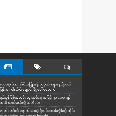
လေးမျက်နှာ၊ အိုင်သပြုအနီးတဝိုက် ရေအနည်းငယ်
ပြန်ကျ၊ ငါးသိုင်းချောင်းမြို့ပေါ် ရေတက်
ရန်ကုန်မြစ်အတွင်း ထူးကဲဒီရေ အ​မြင့် ၂၁ ပေကျော်
အထိ တက်မယ်လို့ သတိပေး
လွှတ်တော်ကို ရောက်လာတဲ့ ဦးမင်အောင်လှိုင်ကို ထိုင်း
လွှတ်တော်အမတ် အော်ဟစ်ဆန္ဒပြ