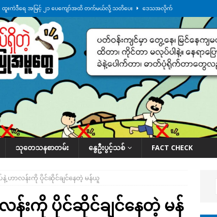
်း ထူးကဲဒီရေ အ​မြင့် ၂၁ ပေကျော်အထိ တက်မယ်လို့ သတိပေး
ဒေသအလိုက်
က်လာတဲ့ ဦးမင်အောင်လှိုင်ကို ထိုင်းလွှတ်တော်အမတ် အော်ဟစ်ဆန္ဒပြ
်ရက်မြောက်နေ့မှာ ငသိုင်းချောင်းမြို့ကို ရေစတင်ရောက်ရှိ
ဒေသအလိုက် သတင်း
ေဘေးကူနေတဲ့ ငသိုင်းချောင်းဒေသခံ လူငယ်တဦး ရေစီးနဲ့မျောပါသေဆုံး
ဒေသ
်သပြုအနီးတဝိုက် ရေအနည်းငယ် ပြန်ကျ၊ ငါးသိုင်းချောင်းမြို့ပေါ် ရေတက်
သုတေသနစာတမ်း
နွေဦးပွင့်သစ်
FACT CHECK
ိပ်နဲ့ ဟာလန်းကို ပိုင်ဆိုင်ချင်နေတဲ့ မန်ယူ
ာလန်းကို ပိုင်ဆိုင်ချင်နေတဲ့ မန်