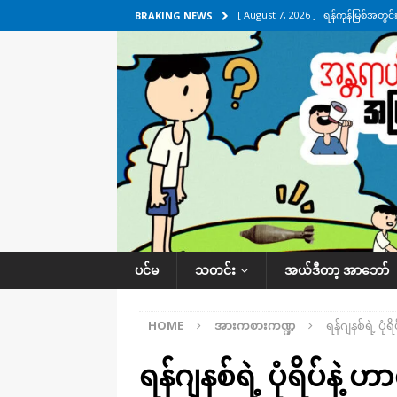
[ August 7, 2026 ]
ရန်ကုန်မြစ်အတွင
BRAKING NEWS
သတင်းကဏ္ဍ
[ August 7, 2026 ]
လွှတ်တော်ကို ရော
UNCATEGORIZED
[ August 6, 2026 ]
တာကျိုးပြီး ခုနှစ
ကဏ္ဍ
[ August 6, 2026 ]
လေးမျက်နှာမှာ ရ
အလိုက် သတင်းကဏ္ဍ
[ August 7, 2026 ]
လေးမျက်နှာ၊ အိုင
ပင်မ
သတင်း
အယ်ဒီတာ့ အာဘော်
ဒေသအလိုက် သတင်းကဏ္ဍ
HOME
အားကစားကဏ္ဍ
ရန်ဂျနစ်ရဲ့ ပုံရ
ရန်ဂျနစ်ရဲ့ ပုံရိပ်နဲ့ ဟ