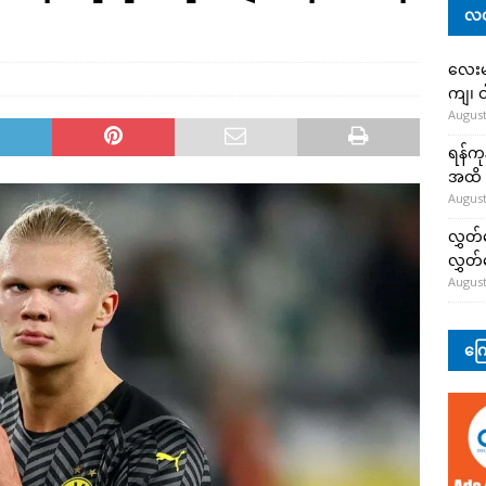
လတ
လေးမျ
ကျ၊ င
August
ရန်ကု
အထိ 
August
လွှတ်
လွှတ
August
ကြေ