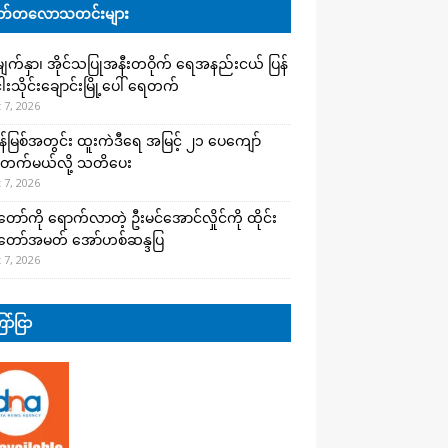
်တလောသတင်းများ
က်နှာ၊ အိုင်သပြုအနီးတဝိုက် ရေအနည်းငယ် ပြန်
ါးသိုင်းချောင်းမြို့ပေါ် ရေတက်
 7, 2026
န်မြစ်အတွင်း ထူးကဲဒီရေ အ​မြင့် ၂၁ ပေကျော်
တက်မယ်လို့ သတိပေး
 7, 2026
တော်ကို ရောက်လာတဲ့ ဦးမင်အောင်လှိုင်ကို ထိုင်း
်တော်အမတ် အော်ဟစ်ဆန္ဒပြ
 7, 2026
ာ်ငြာ