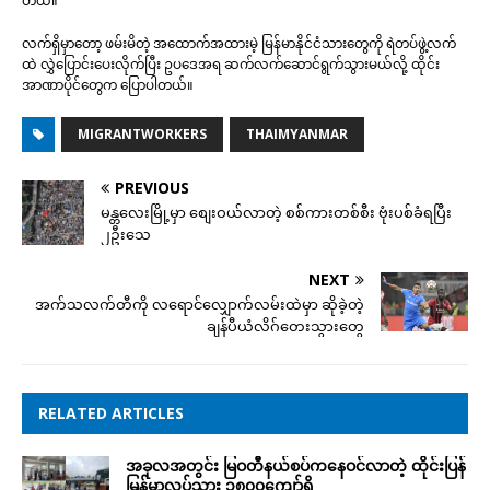
တယ်။
လက်ရှိမှာတော့ ဖမ်းမိတဲ့ အထောက်အထားမဲ့ မြန်မာနိုင်ငံသားတွေကို ရဲတပ်ဖွဲ့လက်
ထဲ လွှဲပြောင်းပေးလိုက်ပြီး ဥပဒေအရ ဆက်လက်ဆောင်ရွက်သွားမယ်လို့ ထိုင်း
အာဏာပိုင်တွေက ပြောပါတယ်။
MIGRANTWORKERS
THAIMYANMAR
PREVIOUS
မန္တလေးမြို့မှာ စျေးဝယ်လာတဲ့ စစ်ကားတစ်စီး ဗုံးပစ်ခံရပြီး
၂ဦးသေ
NEXT
အက်သလက်တီကို လရောင်လျှောက်လမ်းထဲမှာ ဆိုခဲ့တဲ့
ချန်ပီယံလိဂ်တေးသွားတွေ
RELATED ARTICLES
အခုလအတွင်း မြဝတီနယ်စပ်ကနေဝင်လာတဲ့ ထိုင်းပြန်
မြန်မာလုပ်သား ၁၈၀၀ကျော်ရှိ