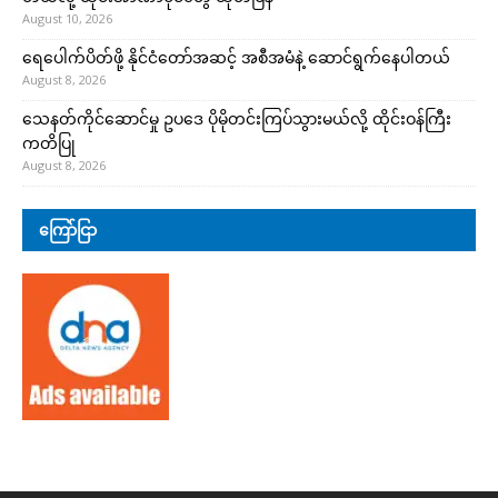
August 10, 2026
ရေပေါက်ပိတ်ဖို့ နိုင်ငံတော်အဆင့် အစီအမံနဲ့ ဆောင်ရွက်နေပါတယ်
August 8, 2026
သေနတ်ကိုင်ဆောင်မှု ဥပဒေ ပိုမိုတင်းကြပ်သွားမယ်လို့ ထိုင်းဝန်ကြီး
ကတိပြု
August 8, 2026
ကြော်ငြာ