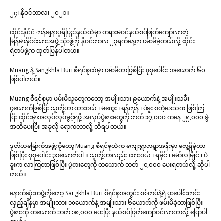
၂၄၊ နိုဝင်ဘာလ၊ ၂၀၂၁။
ထိုင်းနိုင်ငံ ကန်ချနာပူရီပြည်နယ်ထဲမှာ တရားမဝင်နယ်စပ်ဖြတ်ကျော်လာတဲ့
မြန်မာနိုင်ငံသားအဖွဲ့ သုံးဖွဲ့ကို နိုဝင်ဘာလ ၂၃ရက်နေ့က ဖမ်းမိခဲ့တယ်လို့ ထိုင်း
ရဲတပ်ဖွဲ့က ထုတ်ပြန်ပါတယ်။
Muang နဲ့ Sangkhla Buri စီရင်စုထဲမှာ ဖမ်းမိတာဖြစ်ပြီး စုစုပေါင်း အယောက် ၆၀
ဖြစ်ပါတယ်။
Muang စီရင်စုမှာ ဖမ်းမိသူတွေကတော့ အမျိုးသား ၉ယောက်နဲ့ အမျိုးသမီး
၄ယောက်ဖြစ်ပြီး သူတို့ဟာ ထားဝယ် ၊ မကွေး ၊ ရန်ကုန် ၊ ပဲခူး စတဲ့ဒေသက ဖြစ်ကြ
ပြီး ထိုင်းမှာအလုပ်လုပ်ခွင့်ရဖို့ အလုပ်ပွဲစားတွေကို ဘတ် ၁၇,၀၀၀ ကနေ ၂၅,၀၀၀ ခွဲ
အထိပေးပြီး အခုလို ရောက်လာလို့ သိရပါတယ်။
ဒုတိယမြောက်အဖွဲ့ကိုတော့ Muang စီရင်စုထဲက ကျေးရွာတရွာအနီးမှာ တွေ့ရှိခဲ့တာ
ဖြစ်ပြီး စုစုပေါင်း ၃၁ယောက်ပါ ။ သူတို့ဟာလည်း ထားဝယ် ၊ ရခိုင် ၊ မော်လမြိုင် ၊ ပဲ
ခူးက လာကြတာဖြစ်ပြီး ပွဲစားတွေကို တယောက် ဘတ် ၂၀,၀၀၀ ပေးရတယ်လို့ ဆိုပါ
တယ်။
နောက်ဆုံးတဖွဲ့ကိုတော့ Sangkhla Buri စီရင်စုအတွင်း စစ်တပ်နဲ့ရဲ ပူးပေါင်းကင်း
လှည့်ချိန်မှာ အမျိုးသား ၁၀ယောက်နဲ့ အမျိုးသား ၆ယောက်ကို ဖမ်းမိခဲ့တာဖြစ်ပြီး
ပွဲစားကို တယောက် ဘတ် ၁၈,၀၀၀ ပေးပြီး နယ်စပ်ဖြတ်ကျော်ဝင်လာတာလို့ ပြောပါ