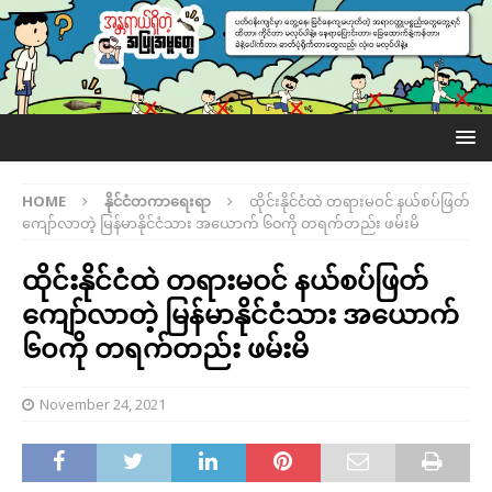
HOME
နိုင်ငံတကာရေးရာ
ထိုင်းနိုင်ငံထဲ တရားမဝင် နယ်စပ်ဖြတ်
ကျော်လာတဲ့ မြန်မာနိုင်ငံသား အယောက် ၆၀ကို တရက်တည်း ဖမ်းမိ
ထိုင်းနိုင်ငံထဲ တရားမဝင် နယ်စပ်ဖြတ်
ကျော်လာတဲ့ မြန်မာနိုင်ငံသား အယောက်
၆၀ကို တရက်တည်း ဖမ်းမိ
November 24, 2021