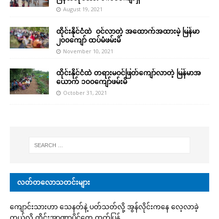
August 19, 2021
ထိုင်းနိုင်ငံထဲ ဝင်လာတဲ့ အထောက်အထားမဲ့ မြန်မာ
၂၀၀ကျော် ထပ်မံဖမ်းမိ
November 10, 2021
ထိုင်းနိုင်ငံထဲ တရားမဝင်ဖြတ်ကျော်လာတဲ့ မြန်မာအ
ယောက် ၁၀၀ကျော်ဖမ်းမိ
October 31, 2021
လတ်တလောသတင်းများ
ကျောင်းသားဟာ သေနတ်နဲ့ ပတ်သတ်လို့ အွန်လိုင်းကနေ လေ့လာခဲ့
တယ်လို့ ထိုင်းအာဏာပိုင်တွေ ထုတ်ပြန်