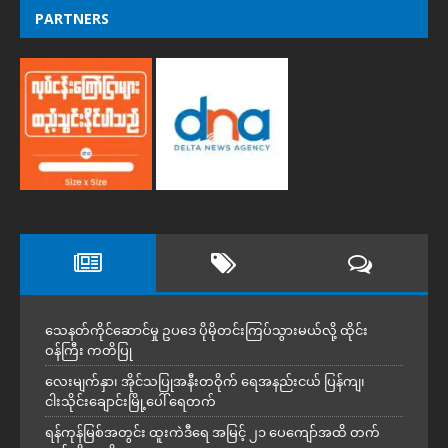
PARTNERS
သေနတ်ကိုင်ဆောင်မှု ဥပဒေ ပိုမိုတင်းကြပ်သွားမယ်လို့ ထိုင်း
ဝန်ကြီး ကတိပြု
လေးမျက်နှာ၊ အိုင်သပြုအနီးတဝိုက် ရေအနည်းငယ် ပြန်ကျ၊
ငါးသိုင်းချောင်းမြို့ပေါ် ရေတက်
ရန်ကုန်မြစ်အတွင်း ထူးကဲဒီရေ အ​မြင့် ၂၁ ပေကျော်အထိ တက်