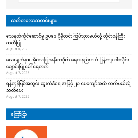
လတ်တလောသတင်းများ
သေနတ်ကိုင်ဆောင်မှု ဥပဒေ ပိုမိုတင်းကြပ်သွားမယ်လို့ ထိုင်းဝန်ကြီး
ကတိပြု
August 8, 2026
လေးမျက်နှာ၊ အိုင်သပြုအနီးတဝိုက် ရေအနည်းငယ် ပြန်ကျ၊ ငါးသိုင်း
ချောင်းမြို့ပေါ် ရေတက်
August 7, 2026
ရန်ကုန်မြစ်အတွင်း ထူးကဲဒီရေ အ​မြင့် ၂၁ ပေကျော်အထိ တက်မယ်လို့
သတိပေး
August 7, 2026
ကြော်ငြာ