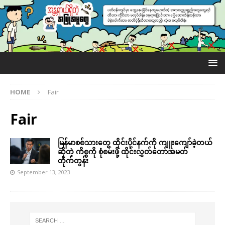
HOME
Fair
Fair
မြန်မာစစ်သားတွေ ထိုင်းပိုင်နက်ကို ကျူးကျော်ခဲ့တယ်
ဆိုတဲ့ ကိစ္စကို စုံစမ်းဖို့ ထိုင်းလွှတ်တော်အမတ်
တိုက်တွန်း
September 13, 2023