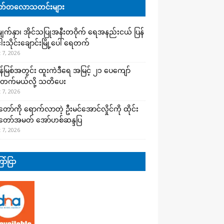
်တလောသတင်းများ
က်နှာ၊ အိုင်သပြုအနီးတဝိုက် ရေအနည်းငယ် ပြန်
ါးသိုင်းချောင်းမြို့ပေါ် ရေတက်
 7, 2026
န်မြစ်အတွင်း ထူးကဲဒီရေ အ​မြင့် ၂၁ ပေကျော်
တက်မယ်လို့ သတိပေး
 7, 2026
တော်ကို ရောက်လာတဲ့ ဦးမင်အောင်လှိုင်ကို ထိုင်း
်တော်အမတ် အော်ဟစ်ဆန္ဒပြ
 7, 2026
ာ်ငြာ