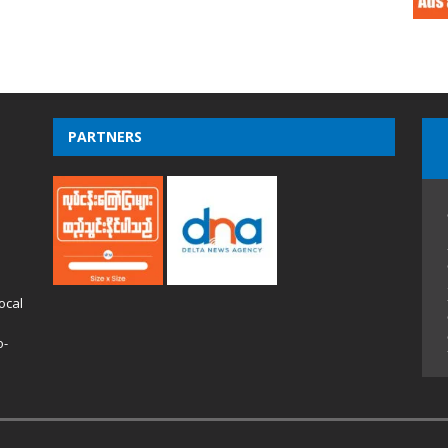
PARTNERS
ocal
o-