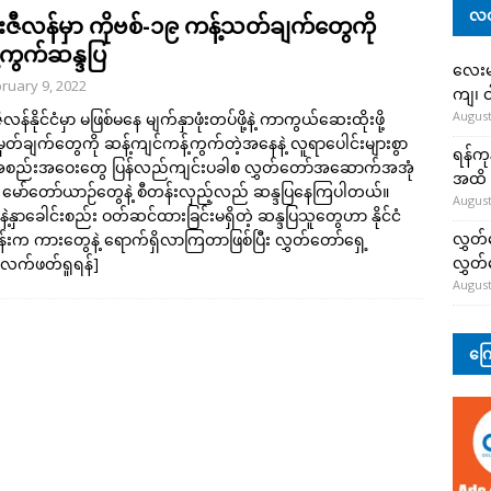
လတ
းဇီလန်မှာ ကိုဗစ်-၁၉ ကန့်သတ်ချက်တွေကို
်ကွက်ဆန္ဒပြ
လေးမျ
ruary 9, 2022
ကျ၊ င
August
လန်နိုင်ငံမှာ မဖြစ်မနေ မျက်နှာဖုံးတပ်ဖို့နဲ့ ကာကွယ်ဆေးထိုးဖို့
တ်ချက်တွေကို ဆန့်ကျင်ကန့်ကွက်တဲ့အနေနဲ့ လူရာပေါင်းများစွာ
ရန်ကု
စည်းအဝေးတွေ ပြန်လည်ကျင်းပခါစ လွှတ်တော်အဆောက်အအုံ
အထိ 
ာ မော်တော်ယာဉ်တွေနဲ့ စီတန်းလှည့်လည် ဆန္ဒပြနေကြပါတယ်။
August
်နဲ့နှာခေါင်းစည်း ဝတ်ဆင်ထားခြင်းမရှိတဲ့ ဆန္ဒပြသူတွေဟာ နိုင်ငံ
လွှတ်
်းက ကားတွေနဲ့ ရောက်ရှိလာကြတာဖြစ်ပြီး လွှတ်တော်ရှေ့
လွှတ
လက်ဖတ်ရှုရန်]
August
ကြေ