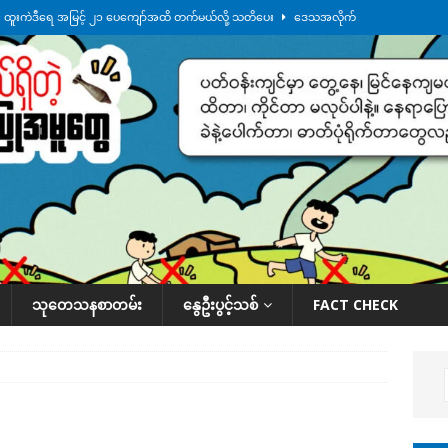
်း ထူးကဲဒီရေ အ​မြင့် ၂၁ ပေကျော်အထိ တက်မယ်လို့ သတိပေး
ဒေသအလိုက်
က်လာတဲ့ ဦးမင်အောင်လှိုင်ကို ထိုင်းလွှတ်တော်အမတ် အော်ဟစ်ဆန္ဒပြ
်ရက်မြောက်နေ့မှာ ငသိုင်းချောင်းမြို့ကို ရေစတင်ရောက်ရှိ
ဒေသအလိုက် သတင်း
ေဘေးကူနေတဲ့ ငသိုင်းချောင်းဒေသခံ လူငယ်တဦး ရေစီးနဲ့မျောပါသေဆုံး
ဒေသ
်သပြုအနီးတဝိုက် ရေအနည်းငယ် ပြန်ကျ၊ ငါးသိုင်းချောင်းမြို့ပေါ် ရေတက်
သုတေသနစာတမ်း
နွေဦးပွင့်သစ်
FACT CHECK