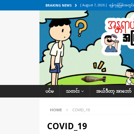
[ August 7, 2026 ]
ရန်ကုန်မြစ်အတွင
BRAKING NEWS
သတင်းကဏ္ဍ
[ August 7, 2026 ]
လွှတ်တော်ကို ရော
UNCATEGORIZED
[ August 6, 2026 ]
တာကျိုးပြီး ခုနှစ
ကဏ္ဍ
[ August 6, 2026 ]
လေးမျက်နှာမှာ ရ
အလိုက် သတင်းကဏ္ဍ
[ August 7, 2026 ]
လေးမျက်နှာ၊ အိုင
ပင်မ
သတင်း
အယ်ဒီတာ့ အာဘော်
ဒေသအလိုက် သတင်းကဏ္ဍ
HOME
COVID_19
COVID_19