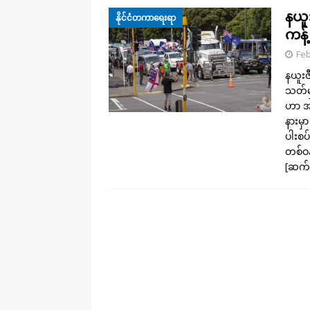
နယူ
နိုင်ငံတကာရေးရာ
ကန့
Feb
နယူးဇီ
သတ်မှ
ဟာ အ
နားမှ
ပါးစပ
တစ်ဝန
[ဆက်