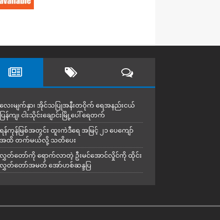
လေးမျက်နှာ၊ အိုင်သပြုအနီးတဝိုက် ရေအနည်းငယ်
ပြန်ကျ၊ ငါးသိုင်းချောင်းမြို့ပေါ် ရေတက်
ရန်ကုန်မြစ်အတွင်း ထူးကဲဒီရေ အ​မြင့် ၂၁ ပေကျော်
အထိ တက်မယ်လို့ သတိပေး
လွှတ်တော်ကို ရောက်လာတဲ့ ဦးမင်အောင်လှိုင်ကို ထိုင်း
လွှတ်တော်အမတ် အော်ဟစ်ဆန္ဒပြ