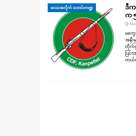
ဒီကန
ဒေသအလိုက် သတင်းကဏ္ဍ
က ၅
Mar
မကွေးတ
အနီးမ
တိုက်
ပြင်း
တယ်