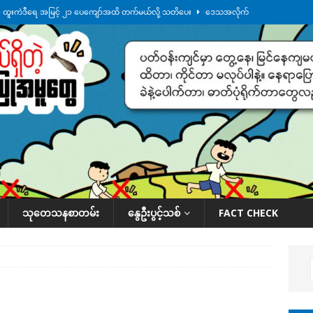
်း ထူးကဲဒီရေ အ​မြင့် ၂၁ ပေကျော်အထိ တက်မယ်လို့ သတိပေး
ဒေသအလိုက်
က်လာတဲ့ ဦးမင်အောင်လှိုင်ကို ထိုင်းလွှတ်တော်အမတ် အော်ဟစ်ဆန္ဒပြ
်ရက်မြောက်နေ့မှာ ငသိုင်းချောင်းမြို့ကို ရေစတင်ရောက်ရှိ
ဒေသအလိုက် သတင်း
ေဘေးကူနေတဲ့ ငသိုင်းချောင်းဒေသခံ လူငယ်တဦး ရေစီးနဲ့မျောပါသေဆုံး
ဒေသ
်သပြုအနီးတဝိုက် ရေအနည်းငယ် ပြန်ကျ၊ ငါးသိုင်းချောင်းမြို့ပေါ် ရေတက်
သုတေသနစာတမ်း
နွေဦးပွင့်သစ်
FACT CHECK