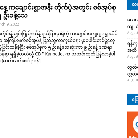
လတ
ေ့ ကချောင်းရွာအနီး တိုက်ပွဲအတွင်း စစ်အုပ်စု
 ဦးခန့်သေ
လေးမျ
ch 9, 2022
ကျ၊ င
August
ိုင်းနဲ့ ချင်းပြည်နယ်နဲ့ နယ်ခြားမှာရှိတဲ့ ကချောင်းကျေးရွာ ရွာထိပ်
ှာ အကြမ်းဖက်စစ်အုပ်နဲ့ ပြည်သူ့ကာကွယ်ရေး ပူးပေါင်းတပ်ဖွဲ့တွေ
ရန်ကု
ပွဲပြင်းထန်ခဲ့ပြီး စစ်အုပ်စုက ၅ ဦးခန့်သေဆုံးကာ ၉ ဦးခန့် ဒဏ်ရာ
အထိ 
ထန်စွာ ရရှိခဲ့တယ်လို့ CDF Kanpetlet က သတင်းထုတ်ပြန်လာခဲ့ပါ
August
။
[ဆက်လက်ဖတ်ရှုရန်]
လွှတ်
လွှတ
August
ကြေ