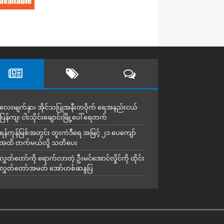
လေးမျက်နှာ၊ အိုင်သပြုအနီးတဝိုက် ရေအနည်းငယ်
ပြန်ကျ၊ ငါးသိုင်းချောင်းမြို့ပေါ် ရေတက်
ရန်ကုန်မြစ်အတွင်း ထူးကဲဒီရေ အ​မြင့် ၂၁ ပေကျော်
အထိ တက်မယ်လို့ သတိပေး
လွှတ်တော်ကို ရောက်လာတဲ့ ဦးမင်အောင်လှိုင်ကို ထိုင်း
လွှတ်တော်အမတ် အော်ဟစ်ဆန္ဒပြ