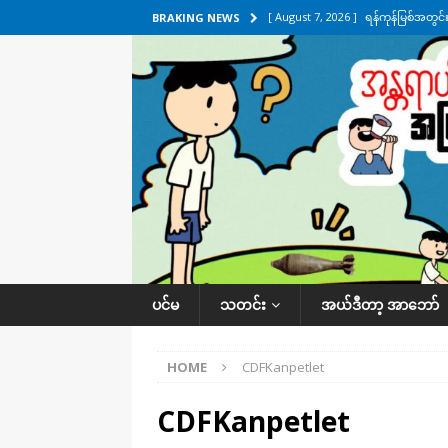
[ August 7, 2026 ]
ရန်ကုန်မြစ်အတွင
BRAKING NEWS
သတင်းကဏ္ဍ
[ August 7, 2026 ]
လွှတ်တော်ကို ရော
UNCATEGORIZED
[ August 6, 2026 ]
တာကျိုးပြီး ခုနှစ
ကဏ္ဍ
[ August 6, 2026 ]
လေးမျက်နှာမှာ ရ
အလိုက် သတင်းကဏ္ဍ
[ August 7, 2026 ]
လေးမျက်နှာ၊ အိုင
ပင်မ
သတင်း
အယ်ဒီတာ့ အာဘော်
ဒေသအလိုက် သတင်းကဏ္ဍ
HOME
CDFKanpetlet
CDFKanpetlet