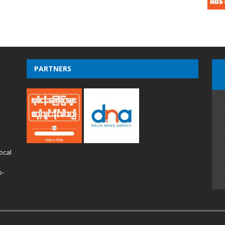
PARTNERS
ocal
o-