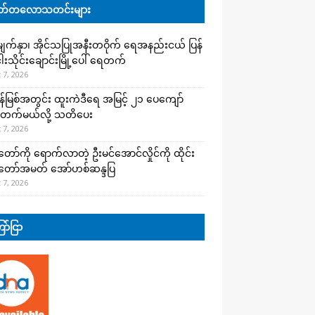
်တလောသတင်းများ
က်နှာ၊ အိုင်သပြုအနီးတဝိုက် ရေအနည်းငယ် ပြန်
ါးသိုင်းချောင်းမြို့ပေါ် ရေတက်
 7, 2026
န်မြစ်အတွင်း ထူးကဲဒီရေ အ​မြင့် ၂၁ ပေကျော်
တက်မယ်လို့ သတိပေး
 7, 2026
တော်ကို ရောက်လာတဲ့ ဦးမင်အောင်လှိုင်ကို ထိုင်း
်တော်အမတ် အော်ဟစ်ဆန္ဒပြ
 7, 2026
ာ်ငြာ