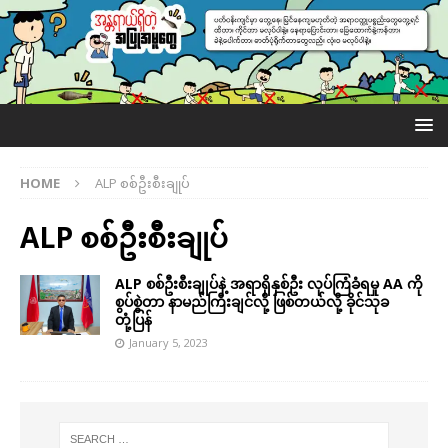
HOME
ALP စစ်ဦးစီးချုပ်
ALP စစ်ဦးစီးချုပ်
ALP စစ်ဦးစီးချုပ်နဲ့ အရာရှိနှစ်ဦး လုပ်ကြံခံရမှု AA ကို
စွပ်စွဲတာ နာမည်ကြီးချင်လို့ ဖြစ်တယ်လို့ ခိုင်သုခ
တုံ့ပြန်
January 5, 2023