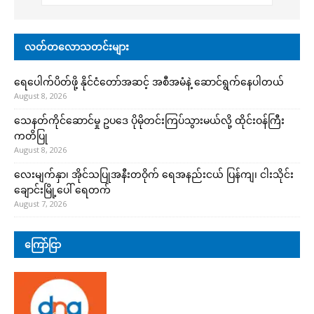
လတ်တလောသတင်းများ
ရေပေါက်ပိတ်ဖို့ နိုင်ငံတော်အဆင့် အစီအမံနဲ့ ဆောင်ရွက်နေပါတယ်
August 8, 2026
သေနတ်ကိုင်ဆောင်မှု ဥပဒေ ပိုမိုတင်းကြပ်သွားမယ်လို့ ထိုင်းဝန်ကြီး
ကတိပြု
August 8, 2026
လေးမျက်နှာ၊ အိုင်သပြုအနီးတဝိုက် ရေအနည်းငယ် ပြန်ကျ၊ ငါးသိုင်း
ချောင်းမြို့ပေါ် ရေတက်
August 7, 2026
ကြော်ငြာ