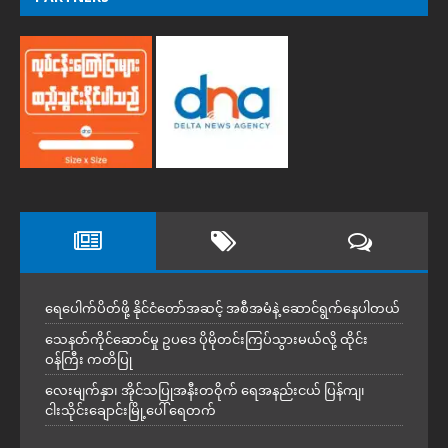
ရေပေါက်ပိတ်ဖို့ နိုင်ငံတော်အဆင့် အစီအမံနဲ့ ဆောင်ရွက်နေပါတယ်
သေနတ်ကိုင်ဆောင်မှု ဥပဒေ ပိုမိုတင်းကြပ်သွားမယ်လို့ ထိုင်း
ဝန်ကြီး ကတိပြု
လေးမျက်နှာ၊ အိုင်သပြုအနီးတဝိုက် ရေအနည်းငယ် ပြန်ကျ၊
ငါးသိုင်းချောင်းမြို့ပေါ် ရေတက်