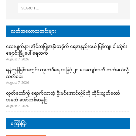
လတ်တလောသတင်းများ
လေးမျက်နှာ၊ အိုင်သပြုအနီးတဝိုက် ရေအနည်းငယ် ပြန်ကျ၊ ငါးသိုင်း
ချောင်းမြို့ပေါ် ရေတက်
August 7, 2026
ရန်ကုန်မြစ်အတွင်း ထူးကဲဒီရေ အ​မြင့် ၂၁ ပေကျော်အထိ တက်မယ်လို့
သတိပေး
August 7, 2026
လွှတ်တော်ကို ရောက်လာတဲ့ ဦးမင်အောင်လှိုင်ကို ထိုင်းလွှတ်တော်
အမတ် အော်ဟစ်ဆန္ဒပြ
August 7, 2026
ကြော်ငြာ