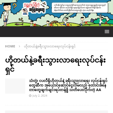
HOME
ဟိုတယ်နဲ့ခရီးသွားလာရေးလုပ်ငန်းရှင်
ဟိုတယ်နဲ့ခရီးသွားလာရေးလုပ်ငန်း
ရှင်
သံတွဲ၊ ငပလီရှိဟိုတယ်နဲ့ ခရီးသွားလာရေး လုပ်ငန်းရှင်
တွေဆီက အယောင်ဆောင်ငွေလိမ်လည် တောင်းခံနေ
တာတွေချက်ချင်းရပ်တန့်ဖို့ သတိပေးလိုက်တဲ့ AA
July 2, 2024