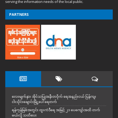
serving the information needs of the local public.
PARTNERS
လေးမျက်နှာ၊ အိုင်သပြုအနီးတဝိုက် ရေအနည်းငယ် ပြန်ကျ၊
ငါးသိုင်းချောင်းမြို့ပေါ် ရေတက်
ရန်ကုန်မြစ်အတွင်း ထူးကဲဒီရေ အ​မြင့် ၂၁ ပေကျော်အထိ တက်
မယ်လို့ သတိပေး