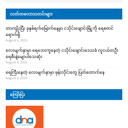
လတ်တလောသတင်းများ
တာကျိုးပြီး ခုနှစ်ရက်မြောက်နေ့မှာ ငသိုင်းချောင်းမြို့ကို ရေစတင်
ရောက်ရှိ
August 6, 2026
လေးမျက်နှာမှာ ရေဘေးကူနေတဲ့ ငသိုင်းချောင်းဒေသခံ လူငယ်တဦး
ရေစီးနဲ့မျောပါသေဆုံး
August 6, 2026
ရေကြီးနေတဲ့ လေးမျက်နှာမှာ ဖုန်းလိုင်းတွေ ပြတ်တောက်နေ
August 6, 2026
ကြော်ငြာ