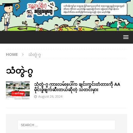
HOME
သံတွဲ-ဂွ
သံတွဲ-ဂွ
သံတွဲ-ဂွ ကားလမ်းပေါ်က ချင်းကွင်းတံတားကို AA
မိုင်းခွဲဖျက်ဆီးတယ်ဆိုတဲ့ သတင်းမှား
August 26, 2024