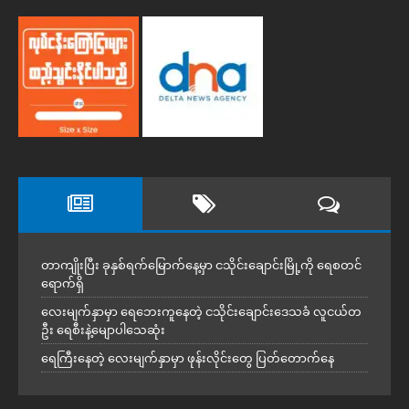
တာကျိုးပြီး ခုနှစ်ရက်မြောက်နေ့မှာ ငသိုင်းချောင်းမြို့ကို ရေစတင်
ရောက်ရှိ
လေးမျက်နှာမှာ ရေဘေးကူနေတဲ့ ငသိုင်းချောင်းဒေသခံ လူငယ်တ
ဦး ရေစီးနဲ့မျောပါသေဆုံး
ရေကြီးနေတဲ့ လေးမျက်နှာမှာ ဖုန်းလိုင်းတွေ ပြတ်တောက်နေ