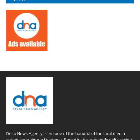
Delta News Agency is the one of the handful of the local media
outlets operating in Myanmar. Based in the Irrawaddy delta region ,