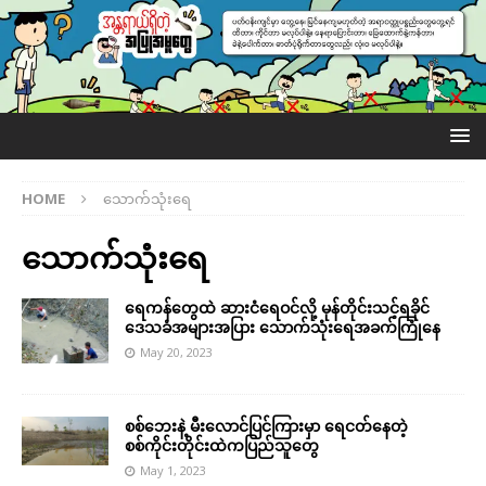
HOME
သောက်သုံးရေ
သောက်သုံးရေ
ရေကန်တွေထဲ ဆားငံရေဝင်လို့ မုန်တိုင်းသင့်ရခိုင်
ဒေသခံအများအပြား သောက်သုံးရေအခက်ကြုံနေ
May 20, 2023
စစ်ဘေးနဲ့ မီးလောင်ပြင်ကြားမှာ ရေငတ်နေတဲ့
စစ်ကိုင်းတိုင်းထဲကပြည်သူတွေ
May 1, 2023