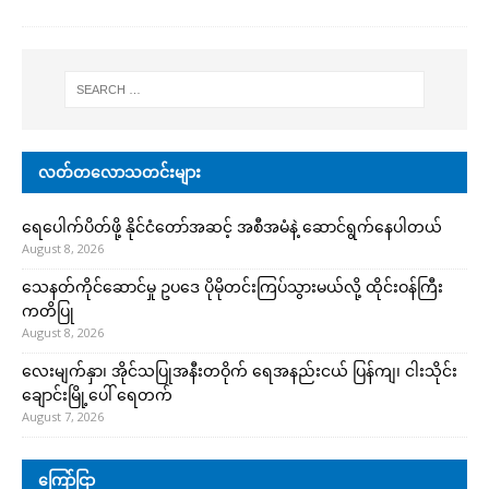
လတ်တလောသတင်းများ
ရေပေါက်ပိတ်ဖို့ နိုင်ငံတော်အဆင့် အစီအမံနဲ့ ဆောင်ရွက်နေပါတယ်
August 8, 2026
သေနတ်ကိုင်ဆောင်မှု ဥပဒေ ပိုမိုတင်းကြပ်သွားမယ်လို့ ထိုင်းဝန်ကြီး
ကတိပြု
August 8, 2026
လေးမျက်နှာ၊ အိုင်သပြုအနီးတဝိုက် ရေအနည်းငယ် ပြန်ကျ၊ ငါးသိုင်း
ချောင်းမြို့ပေါ် ရေတက်
August 7, 2026
ကြော်ငြာ