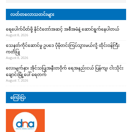
လတ်တလောသတင်းများ
ရေပေါက်ပိတ်ဖို့ နိုင်ငံတော်အဆင့် အစီအမံနဲ့ ဆောင်ရွက်နေပါတယ်
August 8, 2026
သေနတ်ကိုင်ဆောင်မှု ဥပဒေ ပိုမိုတင်းကြပ်သွားမယ်လို့ ထိုင်းဝန်ကြီး
ကတိပြု
August 8, 2026
လေးမျက်နှာ၊ အိုင်သပြုအနီးတဝိုက် ရေအနည်းငယ် ပြန်ကျ၊ ငါးသိုင်း
ချောင်းမြို့ပေါ် ရေတက်
August 7, 2026
ကြော်ငြာ