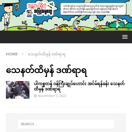
HOME
သေနတ်ထိမှန် ဒဏ်ရာရ
သေနတ်ထိမှန် ဒဏ်ရာရ
ပါကစ္စတန် ဝန်ကြီးချုပ်ဟောင်း အင်မ်ရန်ခန်း သေနတ်
ထိမှန် ဒဏ်ရာရ
November 3, 2022