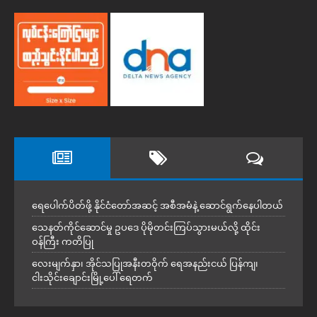
ရေပေါက်ပိတ်ဖို့ နိုင်ငံတော်အဆင့် အစီအမံနဲ့ ဆောင်ရွက်နေပါတယ်
သေနတ်ကိုင်ဆောင်မှု ဥပဒေ ပိုမိုတင်းကြပ်သွားမယ်လို့ ထိုင်း
ဝန်ကြီး ကတိပြု
လေးမျက်နှာ၊ အိုင်သပြုအနီးတဝိုက် ရေအနည်းငယ် ပြန်ကျ၊
ငါးသိုင်းချောင်းမြို့ပေါ် ရေတက်