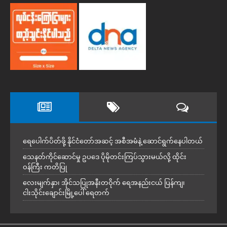
ရေပေါက်ပိတ်ဖို့ နိုင်ငံတော်အဆင့် အစီအမံနဲ့ ဆောင်ရွက်နေပါတယ်
သေနတ်ကိုင်ဆောင်မှု ဥပဒေ ပိုမိုတင်းကြပ်သွားမယ်လို့ ထိုင်း
ဝန်ကြီး ကတိပြု
လေးမျက်နှာ၊ အိုင်သပြုအနီးတဝိုက် ရေအနည်းငယ် ပြန်ကျ၊
ငါးသိုင်းချောင်းမြို့ပေါ် ရေတက်