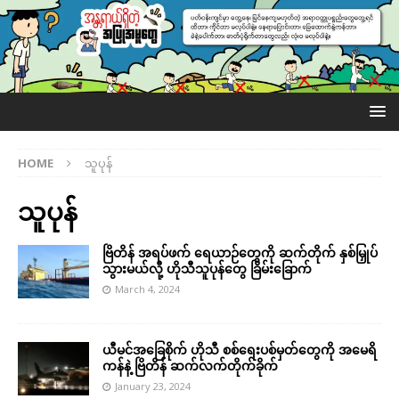
HOME
သူပုန်
သူပုန်
ဗြိတိန် အရပ်ဖက် ရေယာဉ်တွေကို ဆက်တိုက် နှစ်မြှုပ်
သွားမယ်လို့ ဟိုသီသူပုန်တွေ ခြိမ်းခြောက်
March 4, 2024
ယီမင်အခြေစိုက် ဟိုသီ စစ်ရေးပစ်မှတ်တွေကို အမေရိ
ကန်နဲ့ ဗြိတိန် ဆက်လက်တိုက်ခိုက်
January 23, 2024