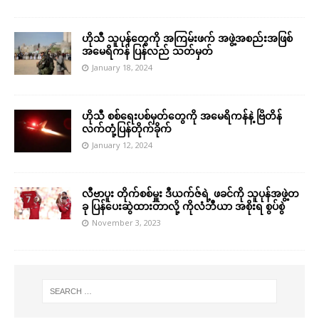
ဟိုသီ သူပုန်တွေကို အကြမ်းဖက် အဖွဲ့အစည်းအဖြစ်
အမေရိကန် ပြန်လည် သတ်မှတ်
January 18, 2024
ဟိုသီ စစ်ရေးပစ်မှတ်တွေကို အမေရိကန်နဲ့ ဗြိတိန်
လက်တုံ့ပြန်တိုက်ခိုက်
January 12, 2024
လီဗာပူး တိုက်စစ်မှူး ဒီယက်ဇ်ရဲ့ ဖခင်ကို သူပုန်အဖွဲ့တ
ခု ပြန်ပေးဆွဲထားတာလို့ ကိုလံဘီယာ အစိုးရ စွပ်စွဲ
November 3, 2023