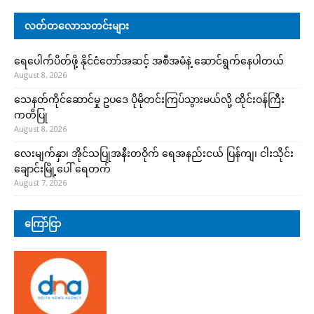
လတ်တလောသတင်းများ
ရေပေါက်ပိတ်ဖို့ နိုင်ငံတော်အဆင့် အစီအမံနဲ့ ဆောင်ရွက်နေပါတယ်
August 8, 2026
သေနတ်ကိုင်ဆောင်မှု ဥပဒေ ပိုမိုတင်းကြပ်သွားမယ်လို့ ထိုင်းဝန်ကြီး
ကတိပြု
August 8, 2026
လေးမျက်နှာ၊ အိုင်သပြုအနီးတဝိုက် ရေအနည်းငယ် ပြန်ကျ၊ ငါးသိုင်း
ချောင်းမြို့ပေါ် ရေတက်
August 7, 2026
ကြော်ငြာ