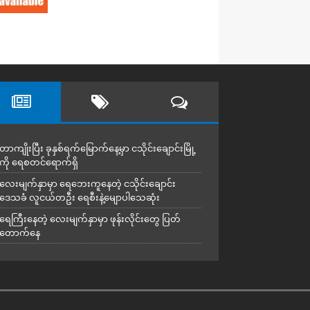
တာကျိုးပြီး ခုနှစ်ရက်မြောက်နေ့မှာ ငသိုင်းချောင်းမြို့
ကို ရေစတင်ရောက်ရှိ
လေးမျက်နှာမှာ ရေဘေးကူနေတဲ့ ငသိုင်းချောင်း
ဒေသခံ လူငယ်တဦး ရေစီးနဲ့မျောပါသေဆုံး
ရေကြီးနေတဲ့ လေးမျက်နှာမှာ ဖုန်းလိုင်းတွေ ပြတ်
တောက်နေ