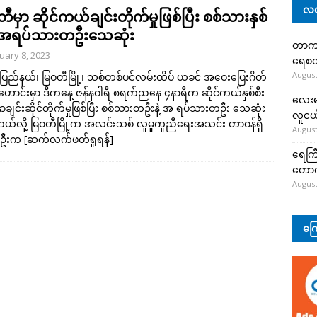
လတ
ီမှာ ဆိုင်ကယ်ချင်းတိုက်မှုဖြစ်ပြီး စစ်သားနှစ်
နဲ့အရပ်သားတဦးသေဆုံး
တာကျို
uary 8, 2023
ရေစတ
August
ြည်နယ်၊ မြဝတီမြို့၊ သစ်တစ်ပင်လမ်းထိပ် ယခင် အဝေးပြေးဂိတ်
ောင်းမှာ ဒီကနေ့ ဇန်နဝါရီ ၈ရက်ညနေ ၄နာရီက ဆိုင်ကယ်နှစ်စီး
လေးမျ
ှာချင်းဆိုင်တိုက်မှုဖြစ်ပြီး စစ်သားတဦးနဲ့ အ ရပ်သားတဦး သေဆုံး
လူငယ်
ယ်လို့ မြဝတီမြို့က အလင်းသစ် လူမှုကူညီရေးအသင်း တာဝန်ရှိ
August
ဦးက
[ဆက်လက်ဖတ်ရှုရန်]
ရေကြီ
တော
August
ကြေ