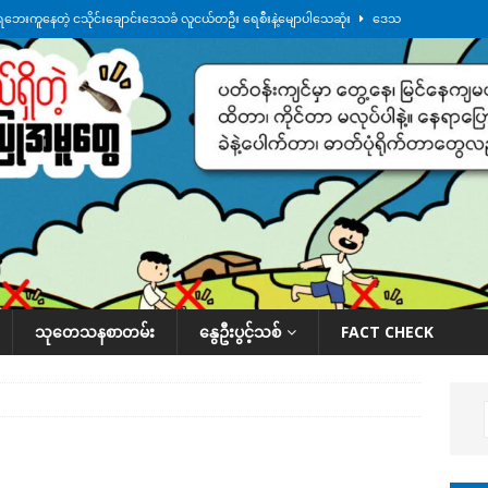
ေဘေးကူနေတဲ့ ငသိုင်းချောင်းဒေသခံ လူငယ်တဦး ရေစီးနဲ့မျောပါသေဆုံး
ဒေသ
မျက်နှာမှာ ဖုန်းလိုင်းတွေ ပြတ်တောက်နေ
ဒေသအလိုက် သတင်းကဏ္ဍ
ားမှန်ခွဲခံရတာတွေ ဆက်တိုက်ဖြစ်
ဒေသအလိုက် သတင်းကဏ္ဍ
စမ်းသပ်မှုကို မြောက်ကိုရီးယား ဝေဖန်
နိုင်ငံတကာရေးရာ
်ရက်မြောက်နေ့မှာ ငသိုင်းချောင်းမြို့ကို ရေစတင်ရောက်ရှိ
ဒေသအလိုက် သတင်း
သုတေသနစာတမ်း
နွေဦးပွင့်သစ်
FACT CHECK