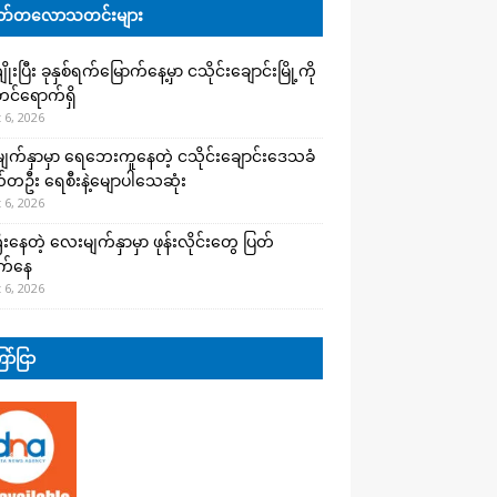
်တလောသတင်းများ
းပြီး ခုနှစ်ရက်မြောက်နေ့မှာ ငသိုင်းချောင်းမြို့ကို
င်ရောက်ရှိ
 6, 2026
က်နှာမှာ ရေဘေးကူနေတဲ့ ငသိုင်းချောင်းဒေသခံ
တဦး ရေစီးနဲ့မျောပါသေဆုံး
 6, 2026
းနေတဲ့ လေးမျက်နှာမှာ ဖုန်းလိုင်းတွေ ပြတ်
က်နေ
 6, 2026
ာ်ငြာ