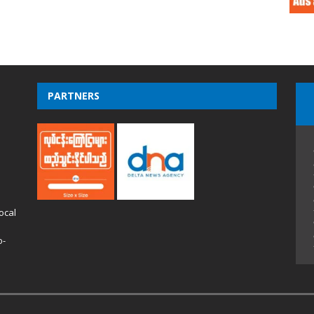
PARTNERS
ocal
o-