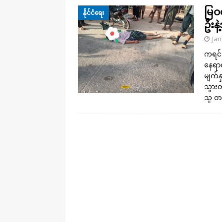
မြဝတ
နိုင်ငံရေး
ဦး
Jan
ကရင်ပ
နေရာဟ
မျက်န
သွားတ
သူ တ