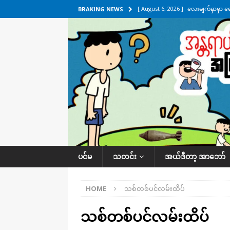
[ August 6, 2026 ]
လေးမျက်နှာမှာ ရ
BRAKING NEWS
အလိုက် သတင်းကဏ္ဍ
[ August 6, 2026 ]
ရေကြီးနေတဲ့ လေး
[ August 5, 2026 ]
ရန်ကုန်မြို့မှာ က
[ August 5, 2026 ]
ဂျပန်ရဲ့ ဒုံးကျည်
[ August 6, 2026 ]
တာကျိုးပြီး ခုနှစ
ကဏ္ဍ
ပင်မ
သတင်း
အယ်ဒီတာ့ အာဘော်
HOME
သစ်တစ်ပင်လမ်းထိပ်
သစ်တစ်ပင်လမ်းထိပ်