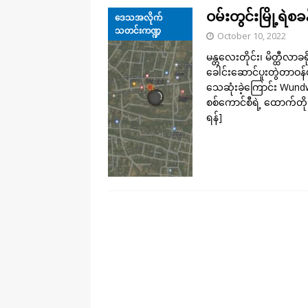
ဝမ်းတွင်းမြို့ရဲ
ဒေသအလိုက်
သတင်းကဏ္ဍ
October 10, 2022
မန္တလေးတိုင်း၊ မိတ္ထီလာခရိ
ခေါင်းဆောင်ပူးတွဲတာဝန်ယူ
သေဆုံးခဲ့ကြောင်း Wun
စစ်ကောင်စီရဲ့ ထောက်တိုင်တ
ရန်]