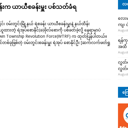
လတ
စခန်းက ယာယီစခန်းမှူး ပစ်သတ်ခံရ
လေးမျ
ုင်၊ ဝမ်းတွင်းမြို့နယ် ရဲစခန်း ယာယီစခန်းမှူးနဲ့ နယ်ထိန်း
ကျ၊ င
ထားတဲ့ ရဲအုပ်စောနိုင်(ခ)ဗိုလ်စောကို ပစ်ခတ်ခဲ့လို့ နေရာမှာပဲ
August
dwin Township Revolution Force(WTRF) က ထုတ်ပြန်ပါတယ်။
ရန်ကု
စ်ခုဖြစ်တဲ့ ဝမ်းတွင်းစခန်းမှူး ရဲအုပ် စောနိုင်ဦး
[ဆက်လက်ဖတ်ရှု
အထိ 
August
လွှတ်
လွှတ
August
ကြေ