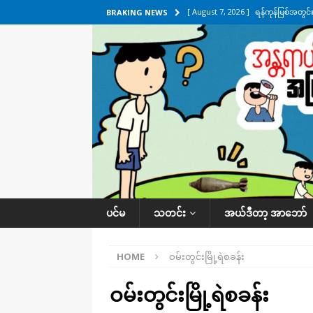
[ August 7, 2026 ]
ရန်ကုန်မြစ်အတွင
BRAKING NEWS
သတင်းကဏ္ဍ
[ August 7, 2026 ]
လွှတ်တော်ကို ရော
UNCATEGORIZED
[ August 6, 2026 ]
တာကျိုးပြီး ခုနှစ
ကဏ္ဍ
[ August 6, 2026 ]
လေးမျက်နှာမှာ ရ
အလိုက် သတင်းကဏ္ဍ
[ August 7, 2026 ]
လေးမျက်နှာ၊ အိုင
ပင်မ
သတင်း
အယ်ဒီတာ့ အာဘော်
ဒေသအလိုက် သတင်းကဏ္ဍ
HOME
ဝမ်းတွင်းမြို့ရဲစခန်း
ဝမ်းတွင်းမြို့ရဲစခန်း