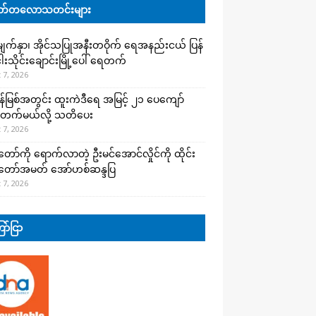
်တလောသတင်းများ
က်နှာ၊ အိုင်သပြုအနီးတဝိုက် ရေအနည်းငယ် ပြန်
ါးသိုင်းချောင်းမြို့ပေါ် ရေတက်
 7, 2026
န်မြစ်အတွင်း ထူးကဲဒီရေ အ​မြင့် ၂၁ ပေကျော်
တက်မယ်လို့ သတိပေး
 7, 2026
တော်ကို ရောက်လာတဲ့ ဦးမင်အောင်လှိုင်ကို ထိုင်း
်တော်အမတ် အော်ဟစ်ဆန္ဒပြ
 7, 2026
ာ်ငြာ