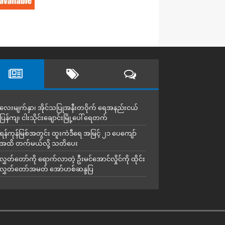
လေးမျက်နှာ၊ အိုင်သပြုအနီးတဝိုက် ရေအနည်းငယ်
ပြန်ကျ၊ ငါးသိုင်းချောင်းမြို့ပေါ် ရေတက်
ရန်ကုန်မြစ်အတွင်း ထူးကဲဒီရေ အ​မြင့် ၂၁ ပေကျော်
အထိ တက်မယ်လို့ သတိပေး
လွှတ်တော်ကို ရောက်လာတဲ့ ဦးမင်အောင်လှိုင်ကို ထိုင်း
လွှတ်တော်အမတ် အော်ဟစ်ဆန္ဒပြ