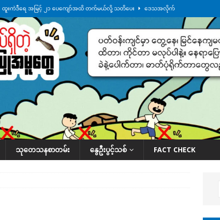
်း ထူးကဲဒီရေ အ​မြင့် ၂၁ ပေကျော်အထိ တက်မယ်လို့ သတိပေး
ဒေသအလိုက်
က်လာတဲ့ ဦးမင်အောင်လှိုင်ကို ထိုင်းလွှတ်တော်အမတ် အော်ဟစ်ဆန္ဒပြ
်ရက်မြောက်နေ့မှာ ငသိုင်းချောင်းမြို့ကို ရေစတင်ရောက်ရှိ
ဒေသအလိုက် သတင်း
ေဘေးကူနေတဲ့ ငသိုင်းချောင်းဒေသခံ လူငယ်တဦး ရေစီးနဲ့မျောပါသေဆုံး
ဒေသ
်သပြုအနီးတဝိုက် ရေအနည်းငယ် ပြန်ကျ၊ ငါးသိုင်းချောင်းမြို့ပေါ် ရေတက်
သုတေသနစာတမ်း
နွေဦးပွင့်သစ်
FACT CHECK