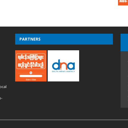
PARTNERS
ocal
o-