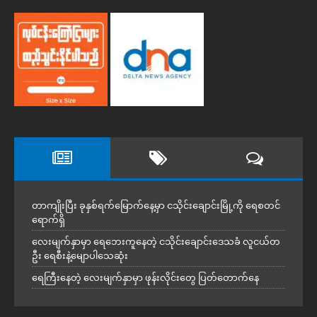
တာကျိုးပြီး ခုနှစ်ရက်မြောက်နေ့မှာ ငသိုင်းချောင်းမြို့ကို ရေစတင်
ရောက်ရှိ
လေးမျက်နှာမှာ ရေဘေးကူနေတဲ့ ငသိုင်းချောင်းဒေသခံ လူငယ်တ
ဦး ရေစီးနဲ့မျောပါသေဆုံး
ရေကြီးနေတဲ့ လေးမျက်နှာမှာ ဖုန်းလိုင်းတွေ ပြတ်တောက်နေ