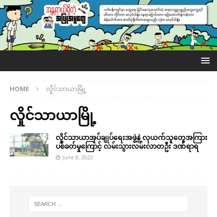
HOME
လှိုင်သာယာမြို့
လှိုင်သာယာမြို့
လှိုင်သာယာအုပ်ချုပ်ရေးအဖွဲ့နဲ့ လုယက်သူတွေအကြား
ပစ်ခတ်မှုကြောင့် လမ်းသွားလမ်းလာတဦး ဒဏ်ရာရ
June 8, 2022