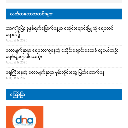
လတ်တလောသတင်းများ
တာကျိုးပြီး ခုနှစ်ရက်မြောက်နေ့မှာ ငသိုင်းချောင်းမြို့ကို ရေစတင်
ရောက်ရှိ
August 6, 2026
လေးမျက်နှာမှာ ရေဘေးကူနေတဲ့ ငသိုင်းချောင်းဒေသခံ လူငယ်တဦး
ရေစီးနဲ့မျောပါသေဆုံး
August 6, 2026
ရေကြီးနေတဲ့ လေးမျက်နှာမှာ ဖုန်းလိုင်းတွေ ပြတ်တောက်နေ
August 6, 2026
ကြော်ငြာ