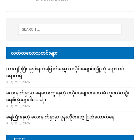
လတ်တလောသတင်းများ
တာကျိုးပြီး ခုနှစ်ရက်မြောက်နေ့မှာ ငသိုင်းချောင်းမြို့ကို ရေစတင်
ရောက်ရှိ
August 6, 2026
လေးမျက်နှာမှာ ရေဘေးကူနေတဲ့ ငသိုင်းချောင်းဒေသခံ လူငယ်တဦး
ရေစီးနဲ့မျောပါသေဆုံး
August 6, 2026
ရေကြီးနေတဲ့ လေးမျက်နှာမှာ ဖုန်းလိုင်းတွေ ပြတ်တောက်နေ
August 6, 2026