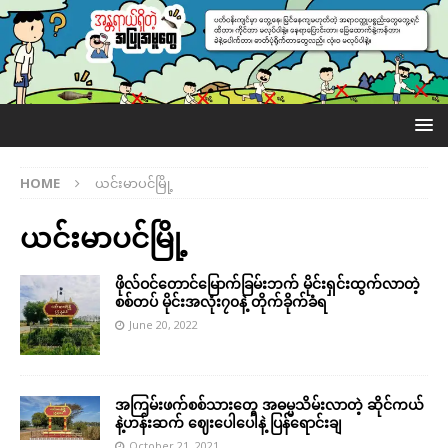
HOME
ယင်းမာပင်မြို့
ယင်းမာပင်မြို့
ဖိုလ်ဝင်တောင်မြောက်ခြမ်းဘက် မိုင်းရှင်းထွက်လာတဲ့
စစ်တပ် မိုင်းအလုံး၇၀နဲ့ တိုက်ခိုက်ခံရ
June 20, 2022
အကြမ်းဖက်စစ်သားတွေ အဓမ္မသိမ်းလာတဲ့ ဆိုင်ကယ်
နဲ့ဟန်းဆက် ဈေးပေါပေါနဲ့ ပြန်ရောင်းချ
October 21, 2021