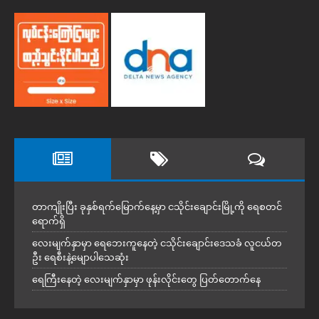
တာကျိုးပြီး ခုနှစ်ရက်မြောက်နေ့မှာ ငသိုင်းချောင်းမြို့ကို ရေစတင်
ရောက်ရှိ
လေးမျက်နှာမှာ ရေဘေးကူနေတဲ့ ငသိုင်းချောင်းဒေသခံ လူငယ်တ
ဦး ရေစီးနဲ့မျောပါသေဆုံး
ရေကြီးနေတဲ့ လေးမျက်နှာမှာ ဖုန်းလိုင်းတွေ ပြတ်တောက်နေ