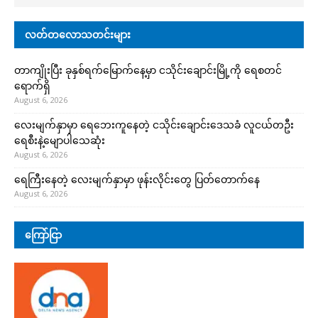
လတ်တလောသတင်းများ
တာကျိုးပြီး ခုနှစ်ရက်မြောက်နေ့မှာ ငသိုင်းချောင်းမြို့ကို ရေစတင်
ရောက်ရှိ
August 6, 2026
လေးမျက်နှာမှာ ရေဘေးကူနေတဲ့ ငသိုင်းချောင်းဒေသခံ လူငယ်တဦး
ရေစီးနဲ့မျောပါသေဆုံး
August 6, 2026
ရေကြီးနေတဲ့ လေးမျက်နှာမှာ ဖုန်းလိုင်းတွေ ပြတ်တောက်နေ
August 6, 2026
ကြော်ငြာ