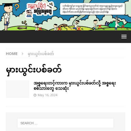
HOME
မှားယွင်းပစ်ခတ်
မှားယွင်းပစ်ခတ်
အစ္စရေးတင့်ကားက မှားယွင်းပစ်ခတ်လို့ အစ္စရေး
စစ်သားတွေ သေဆုံး
May 16, 2024