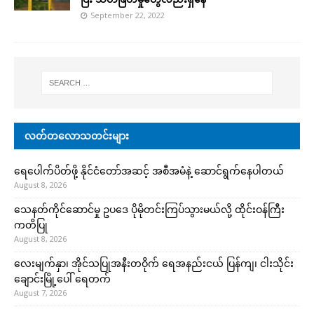
September 22, 2022
လတ်တလောသတင်းများ
ရေပေါက်ပိတ်ဖို့ နိုင်ငံတော်အဆင့် အစီအမံနဲ့ ဆောင်ရွက်နေပါတယ်
August 8, 2026
သေနတ်ကိုင်ဆောင်မှု ဥပဒေ ပိုမိုတင်းကြပ်သွားမယ်လို့ ထိုင်းဝန်ကြီး
ကတိပြု
August 8, 2026
လေးမျက်နှာ၊ အိုင်သပြုအနီးတဝိုက် ရေအနည်းငယ် ပြန်ကျ၊ ငါးသိုင်း
ချောင်းမြို့ပေါ် ရေတက်
August 7, 2026