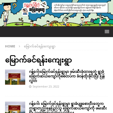
HOME
မြောက်ခင်ရန်းကျေးရွာ
မြောက်ခင်ရန်းကျေးရွာ
ဂန့်ဂေါ၊မြောက်ခင်ရန်းရွာမှာ ဖမ်းဆီးခံထားရတဲ့ ရွာခံ
ခြောက်ဆယ်ကျော်ကိုစစ်တပ်က ခံဝန်ထိုးခိုင်းပြီး ပြန်
လွှတ်
September 23, 2022
ဂန့်ဂေါ၊ မြောက်ခင်ရန်းရွာမှာ ရွာခံပျူစောထီးတွေက
တရွာတည်းနေပြည်သူ ခြောက်ဆယ်ကျော်ကို ဖမ်းဆီး
ပြီး သတ်ဖြတ်မှုတွေလည်းရှိနေ