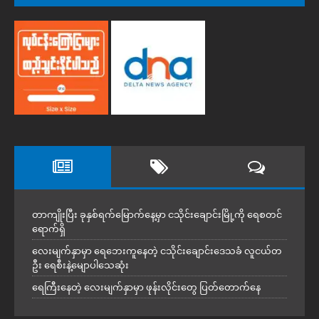
တာကျိုးပြီး ခုနှစ်ရက်မြောက်နေ့မှာ ငသိုင်းချောင်းမြို့ကို ရေစတင်
ရောက်ရှိ
လေးမျက်နှာမှာ ရေဘေးကူနေတဲ့ ငသိုင်းချောင်းဒေသခံ လူငယ်တ
ဦး ရေစီးနဲ့မျောပါသေဆုံး
ရေကြီးနေတဲ့ လေးမျက်နှာမှာ ဖုန်းလိုင်းတွေ ပြတ်တောက်နေ