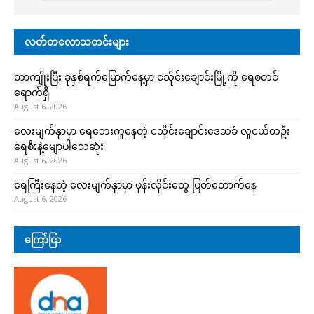
လတ်တလောသတင်းများ
တာကျိုးပြီး ခုနှစ်ရက်မြောက်နေ့မှာ ငသိုင်းချောင်းမြို့ကို ရေစတင်
ရောက်ရှိ
August 6, 2026
လေးမျက်နှာမှာ ရေဘေးကူနေတဲ့ ငသိုင်းချောင်းဒေသခံ လူငယ်တဦး
ရေစီးနဲ့မျောပါသေဆုံး
August 6, 2026
ရေကြီးနေတဲ့ လေးမျက်နှာမှာ ဖုန်းလိုင်းတွေ ပြတ်တောက်နေ
August 6, 2026
ကြော်ငြာ