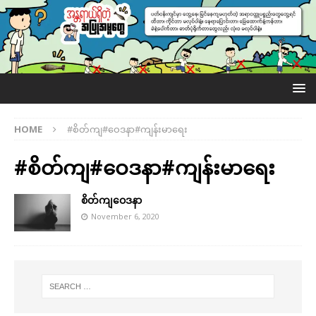
HOME
#စိတ်ကျ#ဝေဒနာ#ကျန်းမာရေး
#စိတ်ကျ#ဝေဒနာ#ကျန်းမာရေး
စိတ်ကျဝေဒနာ
November 6, 2020