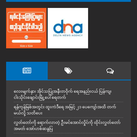
လေးမျက်နှာ၊ အိုင်သပြုအနီးတဝိုက် ရေအနည်းငယ် ပြန်ကျ၊
ငါးသိုင်းချောင်းမြို့ပေါ် ရေတက်
ရန်ကုန်မြစ်အတွင်း ထူးကဲဒီရေ အ​မြင့် ၂၁ ပေကျော်အထိ တက်
မယ်လို့ သတိပေး
လွှတ်တော်ကို ရောက်လာတဲ့ ဦးမင်အောင်လှိုင်ကို ထိုင်းလွှတ်တော်
အမတ် အော်ဟစ်ဆန္ဒပြ