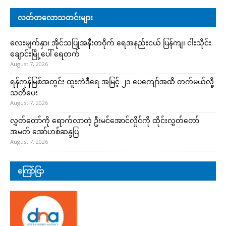
လတ်တလောသတင်းများ
လေးမျက်နှာ၊ အိုင်သပြုအနီးတဝိုက် ရေအနည်းငယ် ပြန်ကျ၊ ငါးသိုင်း
ချောင်းမြို့ပေါ် ရေတက်
August 7, 2026
ရန်ကုန်မြစ်အတွင်း ထူးကဲဒီရေ အ​မြင့် ၂၁ ပေကျော်အထိ တက်မယ်လို့
သတိပေး
August 7, 2026
လွှတ်တော်ကို ရောက်လာတဲ့ ဦးမင်အောင်လှိုင်ကို ထိုင်းလွှတ်တော်
အမတ် အော်ဟစ်ဆန္ဒပြ
August 7, 2026
ကြော်ငြာ