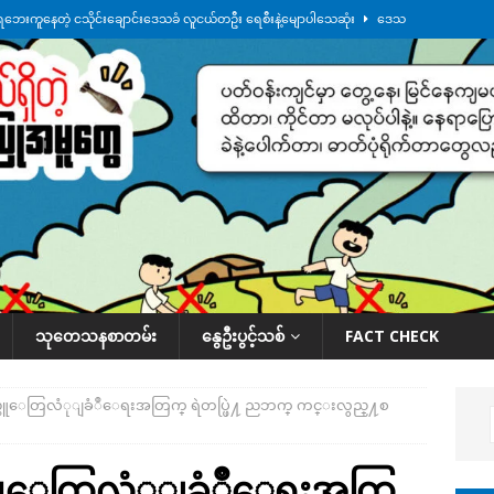
ေဘေးကူနေတဲ့ ငသိုင်းချောင်းဒေသခံ လူငယ်တဦး ရေစီးနဲ့မျောပါသေဆုံး
ဒေသ
မျက်နှာမှာ ဖုန်းလိုင်းတွေ ပြတ်တောက်နေ
ဒေသအလိုက် သတင်းကဏ္ဍ
ားမှန်ခွဲခံရတာတွေ ဆက်တိုက်ဖြစ်
ဒေသအလိုက် သတင်းကဏ္ဍ
စမ်းသပ်မှုကို မြောက်ကိုရီးယား ဝေဖန်
နိုင်ငံတကာရေးရာ
်ရက်မြောက်နေ့မှာ ငသိုင်းချောင်းမြို့ကို ရေစတင်ရောက်ရှိ
ဒေသအလိုက် သတင်း
သုတေသနစာတမ်း
နွေဦးပွင့်သစ်
FACT CHECK
ည္သူေတြလံုျခံဳေရးအတြက္ ရဲတပ္ဖြဲ႔ ညဘက္ ကင္းလွည္႔စ
ည္သူေတြလံုျခံဳေရးအတြ