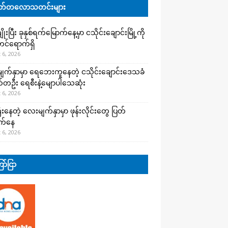
်တလောသတင်းများ
းပြီး ခုနှစ်ရက်မြောက်နေ့မှာ ငသိုင်းချောင်းမြို့ကို
င်ရောက်ရှိ
 6, 2026
က်နှာမှာ ရေဘေးကူနေတဲ့ ငသိုင်းချောင်းဒေသခံ
တဦး ရေစီးနဲ့မျောပါသေဆုံး
 6, 2026
းနေတဲ့ လေးမျက်နှာမှာ ဖုန်းလိုင်းတွေ ပြတ်
က်နေ
 6, 2026
ာ်ငြာ