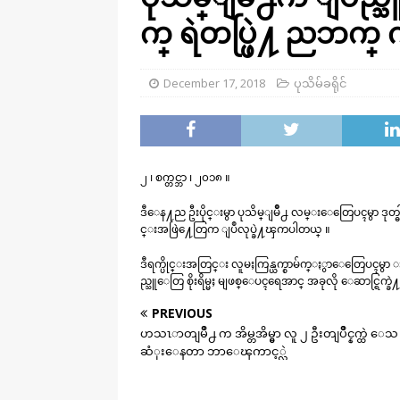
က္ ရဲတပ္ဖြဲ႔ ညဘက
December 17, 2018
ပုသိမ်ခရိုင်
၂ ၊ စက္တင္ဘာ ၊ ၂၀၁၈ ။
ဒီေန႔ည ဦးပိုင္းမွာ ပုသိမ္ျမိဳ႕ လမ္းေတြေပၚမွာ ဒု
င္းအဖြဲ႔ေတြက ျပဳလုပ္ခဲ႔ၾကပါတယ္ ။
ဒီရက္ပိုင္းအတြင္း လူမႈကြန္ယက္စာမ်က္ႏွာေတြေပၚမွာ
ည္သူေတြ စိုးရိမ္မႈ မျဖစ္ေပၚရေအာင္ အခုလို ေဆာင္ရြက္ခဲ
PREVIOUS
ဟသၤာတျမိဳ႕ က အိမ္တအိမ္မွာ လူ ၂ ဦးတျပိဳင္နက္ထဲ ေသ
ဆံုးေနတာ ဘာေၾကာင့္လဲ