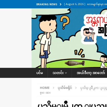
[ August 6, 2026 ]
လေးမျက်နှာမှာ ရ
BRAKING NEWS
အလိုက် သတင်းကဏ္ဍ
[ August 6, 2026 ]
ရေကြီးနေတဲ့ လေး
[ August 5, 2026 ]
ရန်ကုန်မြို့မှာ က
[ August 5, 2026 ]
ဂျပန်ရဲ့ ဒုံးကျည်
[ August 6, 2026 ]
တာကျိုးပြီး ခုနှစ
ကဏ္ဍ
ပင်မ
သတင်း
အယ်ဒီတာ့ အာဘော်
HOME
ပုသိမ်ခရိုင်
ပုသိမ္ျမိဳ႕က ျပ
စ္ေဆး
ပုသိမ္ျမိဳ႕က ျပ