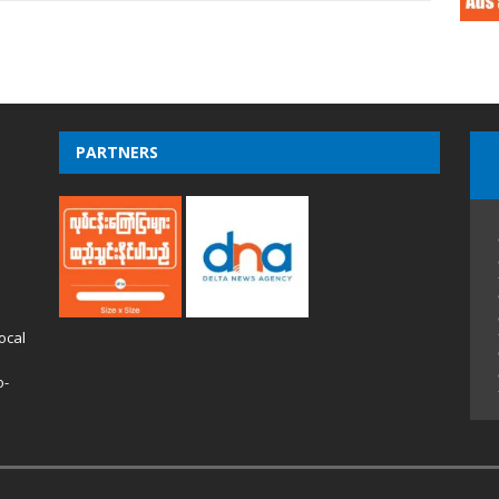
PARTNERS
ocal
o-