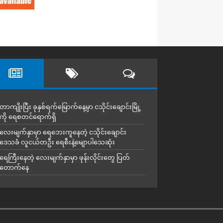
တာကျိုးပြီး ခုနှစ်ရက်မြောက်နေ့မှာ ငသိုင်းချောင်းမြို့
ကို ရေစတင်ရောက်ရှိ
လေးမျက်နှာမှာ ရေဘေးကူနေတဲ့ ငသိုင်းချောင်း
ဒေသခံ လူငယ်တဦး ရေစီးနဲ့မျောပါသေဆုံး
ရေကြီးနေတဲ့ လေးမျက်နှာမှာ ဖုန်းလိုင်းတွေ ပြတ်
တောက်နေ