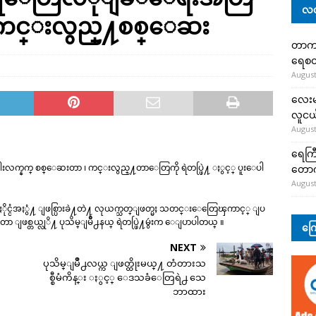
လတ
္ ကင္းလွည္႔စစ္ေဆး
တာကျို
ရေစတ
August
လေးမျ
လူငယ်
August
ရေကြီ
တ္ဓါးလက္နက္ စစ္ေဆးတာ ၊ ကင္းလွည္႔တာေတြကို ရဲတပ္ဖြဲ႔ ႏွင့္ ပူးေပါ
တော
August
 ႏိုင္ငံအႏွံ႔ ျဖစ္ပြားခဲ႔တဲ႔ လုယက္သတ္ျဖတ္မႈ သတင္းေတြေၾကာင့္ ျပ
႔တာ ျဖစ္တယ္လုိ႔ ပုသိမ္ျမိဳ႕နယ္ ရဲတပ္ဖြဲ႔မွဴးက ေျပာပါတယ္ ။
ကြေ
NEXT
ပုသိမ္ျမိဳ႕လယ္က ျဖတ္ထိုးမယ္႔ တံတားသ
စ္စီမံကိန္း ႏွင့္ ေဒသခံေတြရဲ႕ သေ
ဘာထား