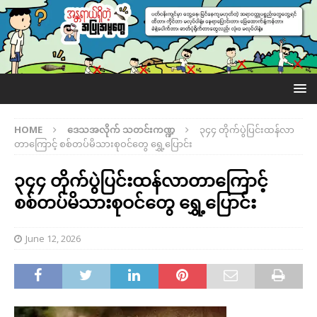
HOME
ဒေသအလိုက် သတင်းကဏ္ဍ
၃၄၄ တိုက်ပွဲပြင်းထန်လာ
တာကြောင့် စစ်တပ်မိသားစုဝင်တွေ ရွှေ့ပြောင်း
၃၄၄ တိုက်ပွဲပြင်းထန်လာတာကြောင့်
စစ်တပ်မိသားစုဝင်တွေ ရွှေ့ပြောင်း
June 12, 2026