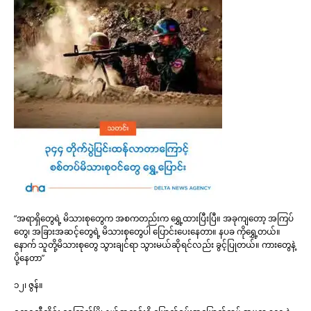
“အရာရှိတွေရဲ့ မိသားစုတွေက အစကတည်းက ရွှေ့ထားပြီးပြီ။ အခုကျတော့ အကြပ်
တွေ၊ အခြားအဆင့်တွေရဲ့ မိသားစုတွေပါ ပြောင်းပေးနေတာ။ နပခ ကိုရွှေ့တယ်။
နောက် သူတို့မိသားစုတွေ သွားချင်ရာ သွားမယ်ဆိုရင်လည်း ခွင့်ပြုတယ်။ ကားတွေနဲ့
ပို့နေတာ”
၁၂၊ ဇွန်။