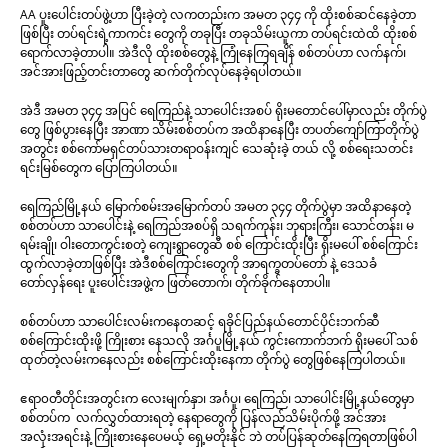
AA ပူးပေါင်းတပ်ဖွဲ့ဟာ ပြီးခဲ့တဲ့ လကတည်းက အမတ ၃၄၄ ကို ထိုးစစ်ဆင်နေခဲ့တာ
ဖြစ်ပြီး တပ်ရင်းရဲ့ကာကင်း တွေကို တခုပြီး တခုသိမ်းယူကာ တပ်ရင်းထဲထိ ထိုးစစ်
ရောက်လာခဲ့တာပါ။ အဲဒီလို ထိုးစစ်တွေနဲ့ ကြုံနေကြရချိန် စစ်တပ်ဟာ လက်နက်၊
အင်အားဖြည့်တင်းတာတွေ ဆက်တိုက်လုပ်နေခဲ့ရပါတယ်။
အဲဒီ အမတ ၃၄၄ အပြင် ရေကြည်နဲ့ သာပေါင်းအစပ် ရိုးမတောင်ပေါ်မှာလည်း တိုက်ပွဲ
တွေ ဖြစ်ပွားနေပြီး အာဏာ သိမ်းစစ်တပ်က အထိနာနေပြီး တပတ်ကျော်ကြာတိုက်ပွဲ
အတွင်း စစ်ကော်မရှင်တပ်သားတရာဝန်းကျင် သေဆုံးခဲ့ တယ် လို့ စစ်ရေးသတင်း
ရင်းမြစ်တွေက ပြောကြပါတယ်။
ရေကြည်မြို့နယ် မြောက်စမ်းအမြောက်တပ် အမတ ၃၄၄ တိုက်ပွဲမှာ အထိနာနေတဲ့
စစ်တပ်ဟာ သာပေါင်းနဲ့ ရေကြည်အစပ်ရှိ သရက်ကုန်း၊ ဘုရားကြီး၊ သောင်တန်း၊ မ
ရမ်းချို၊ ဝါးတောကွင်းစတဲ့ ကျေးရွာတွေဆီ စစ် ကြောင်းထိုးပြီး ရိုးမပေါ် စစ်ကြောင်း
ထွက်လာခဲ့တာဖြစ်ပြီး အဲဒီစစ်ကြောင်းတွေကို အာရက္ခတပ်တော် နဲ့ ဒေသခံ
တော်လှန်ရေး ပူးပေါင်းအဖွဲ့က ဖြတ်တောက်၊ တိုက်ခိုက်နေတာပါ။
စစ်တပ်ဟာ သာပေါင်းလမ်းကနေတဆင့် ရခိုင်ပြည်နယ်တောင်ပိုင်းဘက်ဆီ
စစ်ကြောင်းထိုးဖို့ ကြိုးစား နေသလို အင်္ဂပူမြို့နယ် ကွင်းကောက်ဘက် ရိုးမပေါ် သစ်
ထုတ်တဲ့လမ်းကနေလည်း စစ်ကြောင်းထိုးနေကာ တိုက်ပွဲ တွေဖြစ်နေကြပါတယ်။
ဧရာ၀တီတိုင်းအတွင်းက လေးမျက်နှာ၊ အင်္ဂပူ၊ ရေကြည်၊ သာပေါင်းမြို့နယ်တွေမှာ
စစ်တပ်က လက်လွှတ်ထားရတဲ့ နေရာတွေကို ပြန်လည်သိမ်းပိုက်ဖို့ အင်အား
အလုံးအရင်းနဲ့ ကြိုးစားနေပေမယ့် ရှေ့မတိုးနိုင် ဘဲ တပ်ပြန်ဆုတ်နေကြရတာဖြစ်ပါ