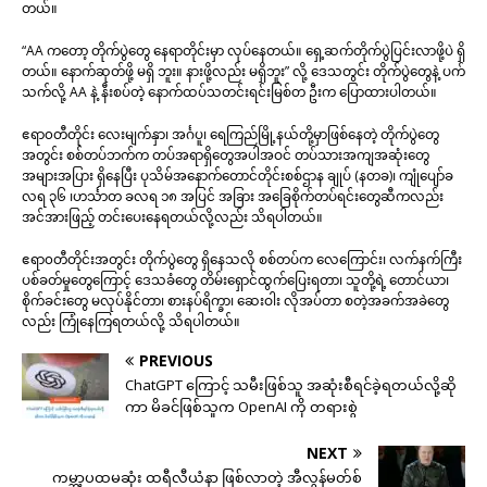
တယ်။
“AA ကတော့ တိုက်ပွဲတွေ နေရာတိုင်းမှာ လုပ်နေတယ်။ ရှေ့ဆက်တိုက်ပွဲပြင်းလာဖို့ပဲ ရှိ
တယ်။ နောက်ဆုတ်ဖို့ မရှိ ဘူး။ နားဖို့လည်း မရှိဘူး” လို့ ဒေသတွင်း တိုက်ပွဲတွေနဲ့ ပက်
သက်လို့ AA နဲ့ နီးစပ်တဲ့ နောက်ထပ်သတင်းရင်းမြစ်တ ဦးက ပြောထားပါတယ်။
ဧရာ၀တီတိုင်း လေးမျက်နှာ၊ အင်္ဂပူ၊ ရေကြည်မြို့နယ်တို့မှာဖြစ်နေတဲ့ တိုက်ပွဲတွေ
အတွင်း စစ်တပ်ဘက်က တပ်အရာရှိတွေအပါအဝင် တပ်သားအကျအဆုံးတွေ
အများအပြား ရှိနေပြီး ပုသိမ်အနောက်တောင်တိုင်းစစ်ဌာန ချုပ် (နတခ)၊ ကျုံပျော်ခ
လရ ၃၆ ၊ဟင်္သာတ ခလရ ၁၈ အပြင် အခြား အခြေစိုက်တပ်ရင်းတွေဆီကလည်း
အင်အားဖြည့် တင်းပေးနေရတယ်လို့လည်း သိရပါတယ်။
ဧရာ၀တီတိုင်းအတွင်း တိုက်ပွဲတွေ ရှိနေသလို စစ်တပ်က လေကြောင်း၊ လက်နက်ကြီး
ပစ်ခတ်မှုတွေကြောင့် ဒေသခံတွေ တိမ်းရှောင်ထွက်ပြေးရတာ၊ သူတို့ရဲ့ တောင်ယာ၊
စိုက်ခင်းတွေ မလုပ်နိုင်တာ၊ စားနပ်ရိက္ခာ၊ ဆေးဝါး လိုအပ်တာ စတဲ့အခက်အခဲတွေ
လည်း ကြုံနေကြရတယ်လို့ သိရပါတယ်။
PREVIOUS
ChatGPT ကြောင့် သမီးဖြစ်သူ အဆုံးစီရင်ခဲ့ရတယ်လို့ဆို
ကာ မိခင်ဖြစ်သူက OpenAI ကို တရားစွဲ
NEXT
ကမ္ဘာ့ပထမဆုံး ထရီလီယံနာ ဖြစ်လာတဲ့ အီလွန်မတ်စ်