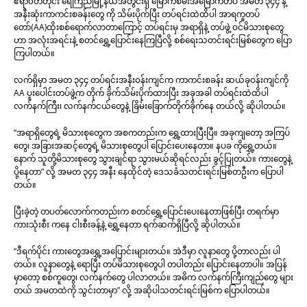
ဧရာ၀တီတိုင်း ရေကြည်မြို့နယ်အတွင်းရှိ မြောက်စမ်းအမြောက်တပ် အမတ ၃၄၄ နဲ့
အနီးဆုံးကာကင်းစခန်းတွေ ကို သိမ်းပိုက်ပြီး တပ်ရင်းထဲထိပါ အာရက္ခတပ်
တော်(AA)ထိုးစစ်ရောက်လာတာကြောင့် တပ်ရင်းမှ အရာရှိနဲ့ တပ်ဖွဲ့ ဝင်မိသားစုတွေ
ဟာ အလုံးအရင်းနဲ့ စတင်ရွှေ့ပြောင်းနေကြပြီလို့ စစ်ရေးသတင်းရင်းမြစ်တွေက ပြော
ကြပါတယ်။
လက်ရှိမှာ အမတ ၃၄၄ တပ်ရင်းအနီးဝန်းကျင်က ကာကင်းစခန်း ဆယ်ခုဝန်းကျင်ကို
AA ပူးပေါင်းတပ်ဖွဲ့က တိုက် ခိုက်သိမ်းပိုက်ထားပြီး အခုအခါ တပ်ရင်းထဲထိပါ
လက်နက်ကြီး၊ လက်နက်ငယ်တွေနဲ့ ခြိမ်းခြောက်တိုက်ခိုက်နေ တယ်လို့ ဆိုပါတယ်။
“အရာရှိတွေရဲ့ မိသားစုတွေက အစကတည်းက ရွှေ့ထားပြီးပြီ။ အခုကျတော့ အကြပ်
တွေ၊ အခြားအဆင့်တွေရဲ့ မိသားစုတွေပါ ပြောင်းပေးနေတာ။ နပခ ကိုရွှေ့တယ်။
နောက် သူတို့မိသားစုတွေ သွားချင်ရာ သွားမယ်ဆိုရင်လည်း ခွင့်ပြုတယ်။ ကားတွေနဲ့
ပို့နေတာ” လို့ အမတ ၃၄၄ အနီး နေထိုင်တဲ့ ဒေသခံသတင်းရင်းမြစ်တဦးက ပြောပါ
တယ်။
ပြီးခဲ့တဲ့ တပတ်လောက်ကတည်းက စတင်ရွှေ့ပြောင်းပေးနေတာဖြစ်ပြီး တရက်မှာ
ကားသုံးစီး ကနေ ငါးစီးခန့်နဲ့ ရွှေ့နေတာ ရက်ဆက်ရှိပြီလို့ ဆိုပါတယ်။
“ဒီရက်ပိုင်း ကားတွေအရွှေ့အပြောင်းများတယ်။ အဲဒီမှာ လူနာတွေ ပို့တာလည်း ပါ
တယ်။ လူနာတွေနဲ့ ရောပြီး တပ်မိသားစုတွေပါ တပါတည်း ပြောင်းနေတာပါ။ အပြန်
မှာတော့ စစ်ကူတွေ၊ လက်နက်တွေ ပါလာတယ်။ အဓိက လက်နက်ကြီးကျည်တွေ များ
တယ် အမတထဲကို သွင်းတာမှာ” လို့ အဆိုပါသတင်းရင်းမြစ်က ပြောပါတယ်။