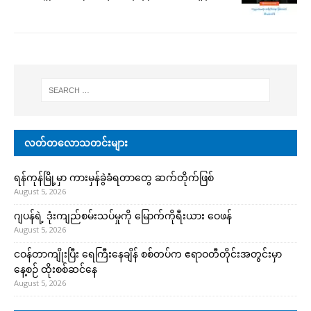
လတ်တလောသတင်းများ
ရန်ကုန်မြို့မှာ ကားမှန်ခွဲခံရတာတွေ ဆက်တိုက်ဖြစ်
August 5, 2026
ဂျပန်ရဲ့ ဒုံးကျည်စမ်းသပ်မှုကို မြောက်ကိုရီးယား ဝေဖန်
August 5, 2026
ငဝန်တာကျိုးပြီး ရေကြီးနေချိန် စစ်တပ်က ဧရာဝတီတိုင်းအတွင်းမှာ
နေ့စဉ် ထိုးစစ်ဆင်နေ
August 5, 2026