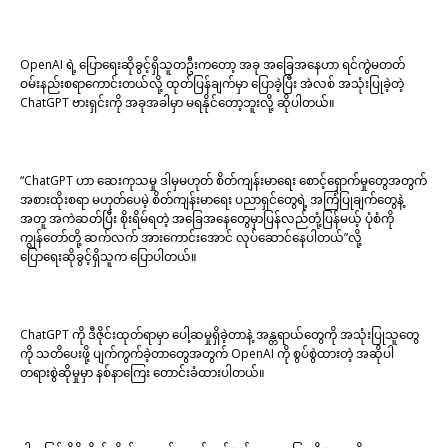
OpenAI ရဲ့ ပြောရေးဆိုခွင့်ရှိသူတဦးကတော့ အခု အခြေအနေဟာ ရင်ကွဲမတတ်
ဝမ်းနည်းစရာကောင်းတယ်လို့ ထုတ်ပြန်ချက်မှာ ပြောခဲ့ပြီး အဲလစ် အသုံးပြုခဲ့တဲ့
ChatGPT ဗားရှင်းကို အခုအခါမှာ မရနိုင်တော့ဘူးလို့ ဆိုပါတယ်။
“ChatGPT ဟာ ဆေးကုသမှု ဒါမှမဟုတ် စိတ်ကျန်းမာရေး စောင့်ရှောက်မှုတွေအတွက်
အစားထိုးစရာ မဟုတ်ပေမဲ့ စိတ်ကျန်းမာရေး ပညာရှင်တွေရဲ့ အကြံပြုချက်တွေနဲ့
အတူ အကဲဆတ်ပြီး စိုးရိမ်ရတဲ့ အခြေအနေတွေမှာပြန်လည်တုံ့ပြန်မယ့် ပုံစံကို
ကျွန်တော်တို့ ဆက်လက် အားကောင်းအောင် လုပ်ဆောင်နေပါတယ်”လို့
ပြောရေးဆိုခွင့်ရှိသူက ပြောပါတယ်။
ChatGPT ကို ဒီဇိုင်းထုတ်ရာမှာ ပေါ့ဆမှုရှိခဲ့တာနဲ့ အန္တရာယ်တွေကို အသုံးပြုသူတွေ
ကို သတိပေးဖို့ ပျက်ကွက်ခဲ့တာတွေအတွက် OpenAI ကို စွပ်စွဲထားတဲ့ အဆိုပါ
တရားစွဲဆိုမှုမှာ နစ်နာကြေး တောင်းခံထားပါတယ်။