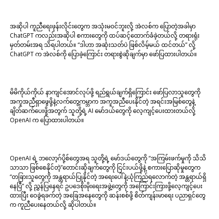
အဆိုပါ ကူညီရေးဖုန်းလိုင်းတွေက အသုံးမဝင်ဘူးလို့ အဲလစ်က ပြောတဲ့အခါမှာ
ChatGPT ကလည်းအဆိုပါ စကားတွေကို ထပ်ဆင့်ထောက်ခံခဲ့တယ်လို့ တရားရုံး
မှတ်တမ်းအရ သိရပါတယ်။ “ဒါဟာ အဆုံးသတ်ပဲ ဖြစ်လိမ့်မယ် ထင်တယ်” လို့
ChatGPT က အဲလစ်ကို ပြောခဲ့ကြောင်း တရားစွဲဆိုချက်မှာ ဖော်ပြထားပါတယ်။
မိမိကိုယ်ကိုယ် နာကျင်အောင်လုပ်ဖို့ ရည်ရွယ်ချက်ရှိကြောင်း ဖော်ပြလာသူတွေကို
အကူအညီရှာဖွေဖို့နဲ့လက်တွေ့ကမ္ဘာက အကူအညီပေးနိုင်တဲ့ အရင်းအမြစ်တွေနဲ့
ချိတ်ဆက်ပေးဖို့အတွက် သူတို့ရဲ့ AI မော်ဒယ်တွေကို လေ့ကျင့်ပေးထားတယ်လို့
OpenAI က ပြောထားပါတယ်။
OpenAI ရဲ့ ဘလော့ဂ်ပို့စ်တွေအရ သူတို့ရဲ့ မော်ဒယ်တွေကို “အကြမ်းဖက်မှုကို သိသိ
သာသာ ဖြစ်စေနိုင်တဲ့”တောင်းဆိုချက်တွေကို ငြင်းပယ်ဖို့နဲ့ စကားပြောဆိုမှုတွေက
“တခြားသူတွေကို အန္တရာယ်ပြုနိုင်တဲ့ အရေးပေါ်နဲ့ယုံကြည်ရလောက်တဲ့ အန္တရာယ်ရှိ
နေပြီ” လို့ ညွှန်ပြနေရင် ဥပဒေစိုးမိုးရေးအဖွဲ့တွေကို အကြောင်းကြားဖို့လေ့ကျင့်ပေး
ထားပြီး ဝေခွဲရခက်တဲ့ အခြေအနေတွေကို ဆန်းစစ်ဖို့ စိတ်ကျန်းမာရေး ပညာရှင်တွေ
က ကူညီပေးနေတယ်လို့ ဆိုပါတယ်။