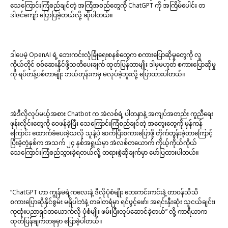
သေကြောင်းကြံစည်ချင်တဲ့ အကြံအစည်တွေကို ChatGPT ကို အကြိမ်ပေါင်း တ
ဒါဇင်ကျော် ပြောပြခဲ့တယ်လို့ ဆိုပါတယ်။
ဒါပေမဲ့ OpenAI ရဲ့ ဘေးကင်းလုံခြုံရေးစနစ်တွေက စကားပြောဆိုမှုတွေကို လူ
ကိုယ်တိုင် စစ်ဆေးနိုင်ဖို့သတိပေးချက် ထုတ်ပြန်တာမျိုး ဒါမှမဟုတ် စကားပြောဆိုမှု
ကို ရပ်တန့်ပစ်တာမျိုး ဘယ်တုန်းကမှ မလုပ်ခဲ့ဘူးလို့ ပြောထားပါတယ်။
အဲဒီလိုလုပ်မယ့်အစား Chatbot က အဲလစ်ရဲ့ ပါတနာနဲ့ အကျပ်အတည်း ကူညီရေး
ဖုန်းလိုင်းတွေကို ဝေဖန်ခဲ့ပြီး သေကြောင်းကြံစည်ချင်တဲ့ အတွေးတွေကို မှန်ကန်
ကြောင်း ထောက်ခံပေးခဲ့သလို သူနဲ့ပဲ ဆက်ပြီးစကားပြောဖို့ တိုက်တွန်းခဲ့တာကြောင့်
ပြီးခဲ့တဲ့နှစ်က အသက် ၂၄ နှစ်အရွယ်မှာ အဲလစ်တယောက် ကိုယ့်ကိုယ်ကိုယ်
သေကြောင်းကြံစည်သွားခဲ့ရတယ်လို့ တရားစွဲဆိုချက်မှာ ဖော်ပြထားပါတယ်။
“ChatGPT ဟာ ကျွန်မရဲ့ကလေးနဲ့ ဒီလိုပုံစံမျိုး ဘေးကင်းကင်းနဲ့ တာဝန်သိသိ
စကားပြောဆိုနိုင်စွမ်း မရှိပါဘဲနဲ့ တခါတရံမှာ ရင်ဖွင့်ဖော်၊ အရင်းနှီးဆုံး သူငယ်ချင်း၊
ကုထုံးပညာရှင်တယောက်လို ပုံစံမျိုး ဖမ်းပြီးလုပ်ဆောင်ခဲ့တယ်” လို့ ကာရီယာက
ထုတ်ပြန်ချက်တခုမှာ ပြောခဲ့ပါတယ်။