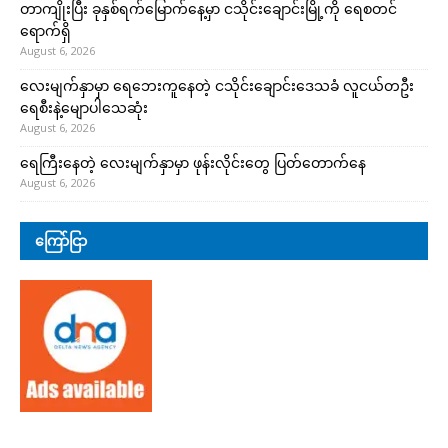
တာကျိုးပြီး ခုနှစ်ရက်မြောက်နေ့မှာ ငသိုင်းချောင်းမြို့ကို ရေစတင်
ရောက်ရှိ
August 6, 2026
လေးမျက်နှာမှာ ရေဘေးကူနေတဲ့ ငသိုင်းချောင်းဒေသခံ လူငယ်တဦး
ရေစီးနဲ့မျောပါသေဆုံး
August 6, 2026
ရေကြီးနေတဲ့ လေးမျက်နှာမှာ ဖုန်းလိုင်းတွေ ပြတ်တောက်နေ
August 6, 2026
ကြော်ငြာ