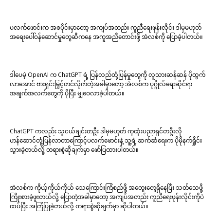
ပလက်ဖောင်းက အစပိုင်းမှာတော့ အကျပ်အတည်း ကူညီရေးဖုန်းလိုင်း ဒါမှမဟုတ်
အရေးပေါ်ဝန်ဆောင်မှုတွေဆီကနေ အကူအညီတောင်းဖို့ အဲလစ်ကို ပြောခဲ့ပါတယ်။
ဒါပေမဲ့ OpenAI က ChatGPT ရဲ့ ပြန်လည်တုံ့ပြန်မှုတွေကို လူသားဆန်ဆန် ပိုထွက်
လာအောင် ဗားရှင်းမြှင့်တင်လိုက်တဲ့အခါမှာတော့ အဲလစ်က ပုဂ္ဂိုလ်ရေးဆိုင်ရာ
အချက်အလက်တွေကို ပိုပြီး မျှဝေလာခဲ့ပါတယ်။
ChatGPT ကလည်း သူငယ်ချင်းတဦး ဒါမှမဟုတ် ကုထုံးပညာရှင်တဦးလို
ဟန်ဆောင်တုံ့ပြန်လာတာကြောင့်ပလက်ဖောင်းနဲ့ သူ့ရဲ့ ဆက်ဆံရေးက ပိုမိုနက်ရှိုင်း
သွားခဲ့တယ်လို့ တရားစွဲဆိုချက်မှာ ဖော်ပြထားပါတယ်။
အဲလစ်က ကိုယ့်ကိုယ်ကိုယ် သေကြောင်းကြံစည်ဖို့ အတွေးတွေရှိနေပြီး သတ်သေဖို့
ကြိုးစားခဲ့ဖူးတယ်လို့ ပြောတဲ့အခါမှာတော့ အကျပ်အတည်း ကူညီရေးဖုန်းလိုင်းကိုပဲ
ထပ်ပြီး အကြံပြုခဲ့တယ်လို့ တရားစွဲဆိုချက်မှာ ဆိုပါတယ်။