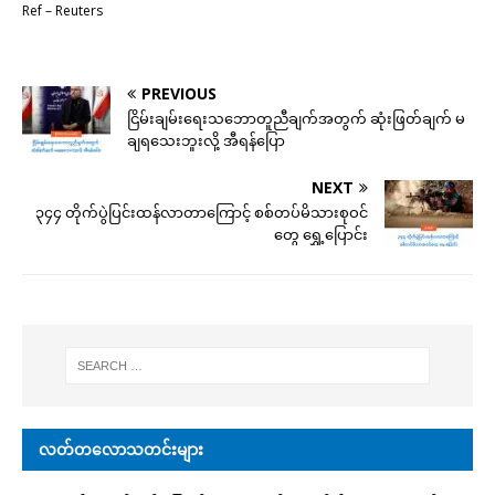
Ref – Reuters
PREVIOUS
ငြိမ်းချမ်းရေးသဘောတူညီချက်အတွက် ဆုံးဖြတ်ချက် မ
ချရသေးဘူးလို့ အီရန်ပြော
NEXT
၃၄၄ တိုက်ပွဲပြင်းထန်လာတာကြောင့် စစ်တပ်မိသားစုဝင်
တွေ ရွှေ့ပြောင်း
လတ်တလောသတင်းများ