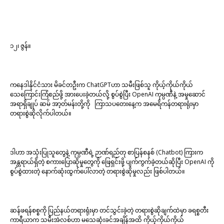
၁၂၊ ဇွန်။
ကနေဒါနိုင်ငံသား မိခင်တဦးက ChatGPTဟာ သမီးဖြစ်သူ ကိုယ့်ကိုယ်ကိုယ်
သေကြောင်းကြံစည်ဖို့ အားပေးခဲ့တယ်လို့ စွပ်စွဲပြီး OpenAI ကုမ္ပဏီနဲ့ အမှုဆောင်
အရာရှိချုပ် ဆမ် အာ့တ်မန်းတို့ကို ကြာသပတေးနေ့က အမေရိကန်တရားရုံးမှာ
တရားစွဲဆိုလိုက်ပါတယ်။
ဒါဟာ အသုံးပြုသူတွေနဲ့ ကုမ္ပဏီရဲ့ ဉာဏ်ရည်တု စာပြန်စနစ် (Chatbot) ကြားက
အန္တရာယ်ရှိတဲ့ စကားပြောဆိုမှုတွေကို ဖြေရှင်းဖို့ ပျက်ကွက်ခဲ့တယ်ဆိုပြီး OpenAI ကို
စွပ်စွဲထားတဲ့ နောက်ဆုံးထွက်ပေါ်လာတဲ့ တရားစွဲဆိုမှုလည်း ဖြစ်ပါတယ်။
ဆန်ဖရန်စစ္စကို ပြည်နယ်တရားရုံးမှာ တင်သွင်းခဲ့တဲ့ တရားစွဲဆိုချက်ထဲမှာ ခရစ္စတီး
ကာရီယာက သမီးအဲလစ်ဟာ မသေဆုံးခင်အချိန်အထိ ကိုယ့်ကိုယ်ကိုယ်