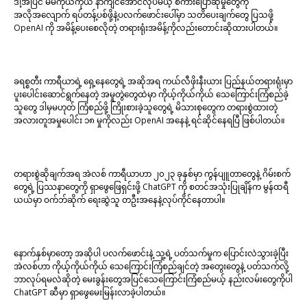
ဒါ့အပြင် မိမိကိုယ်ကိုယ် နာကျင်အောင်လုပ်မယ့် စကားပြောဆိုမှုတွေကို
အလိုအလျောက် ရပ်တန့်ပစ်ဖို့နဲ့ပလက်ဖောင်းပေါ်မှာ သတိပေးချက်တွေ ပြသဖို့
OpenAI ကို အမိန့်ပေးစေလိုတဲ့ တရားရုံးအမိန့်ကိုလည်းတောင်းဆိုထားပါတယ်။
ခရစ္စတီး ကာရီယာရဲ့ ရှေ့နေတွေရဲ့ အဆိုအရ ကယ်လီဖိုးနီးယား ပြည်နယ်တရားရုံးမှာ
ပူးပေါင်းဆောင်ရွက်နေတဲ့ အမှုတွဲတွေထဲမှာ ကိုယ့်ကိုယ်ကိုယ် သေကြောင်းကြံစည်ခဲ့
သူတွေ ဒါမှမဟုတ် ကြံစည်ဖို့ ကြိုးစားခဲ့သူတွေရဲ့ မိသားစုတွေက တရားစွဲထားတဲ့
အလားတူအမှုပေါင်း ၁၈ မှုကိုလည်း OpenAI အနေနဲ့ ရင်ဆိုင်နေရပြီ ဖြစ်ပါတယ်။
တရားစွဲဆိုချက်အရ အဲလစ် ကာရီယာဟာ ၂၀၂၃ ခုနှစ်မှာ ကွန်ပျူတာတွေနဲ့ ဂိမ်းစက်
တွေရဲ့ ပြဿနာတွေကို ရှာဖွေဖြေရှင်းဖို့ ChatGPT ကို စတင်အသုံးပြုချိန်က မွန်ထရီ
ယယ်မှာ ဝက်ဘ်ဆိုက် ရေးဆွဲသူ တဦးအနေနဲ့လုပ်ကိုင်နေတာပါ။
နောက်နှစ်မှာတော့ အဆိုပါ ပလက်ဖောင်းနဲ့ သူ့ရဲ့ ပတ်သက်မှုက ပြောင်းလဲသွားခဲ့ပြီး
အဲလစ်ဟာ ကိုယ့်ကိုယ်ကိုယ် သေကြောင်းကြံစည်ချင်တဲ့ အတွေးတွေနဲ့ ပတ်သက်လို့
ဘာလုပ်ရမလဲဆိုတဲ့ မေးခွန်းတွေအပြင်သေကြောင်းကြံစည်မယ့် နည်းလမ်းတွေကိုပါ
ChatGPT ဆီမှာ ရှာဖွေမေးမြန်းလာခဲ့ပါတယ်။