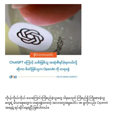
ကိုယ့်ကိုယ်ကိုယ် သေကြောင်းကြံစည်ခဲ့သူတွေ ဒါမှမဟုတ် ကြံစည်ဖို့ ကြိုးစားခဲ့သူ
တွေရဲ့ မိသားစုတွေက တရားစွဲထားတဲ့ အလားတူအမှုပေါင်း ၁၈ မှုကိုလည်း OpenAI
အနေနဲ့ ရင်ဆိုင်နေရပြီ ဖြစ်ပါတယ်။