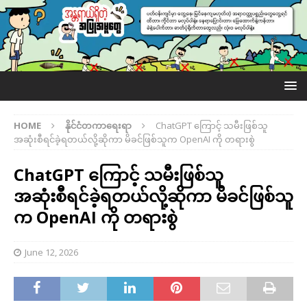
HOME
နိုင်ငံတကာရေးရာ
ChatGPT ကြောင့် သမီးဖြစ်သူ
အဆုံးစီရင်ခဲ့ရတယ်လို့ဆိုကာ မိခင်ဖြစ်သူက OpenAI ကို တရားစွဲ
ChatGPT ကြောင့် သမီးဖြစ်သူ
အဆုံးစီရင်ခဲ့ရတယ်လို့ဆိုကာ မိခင်ဖြစ်သူ
က OpenAI ကို တရားစွဲ
June 12, 2026