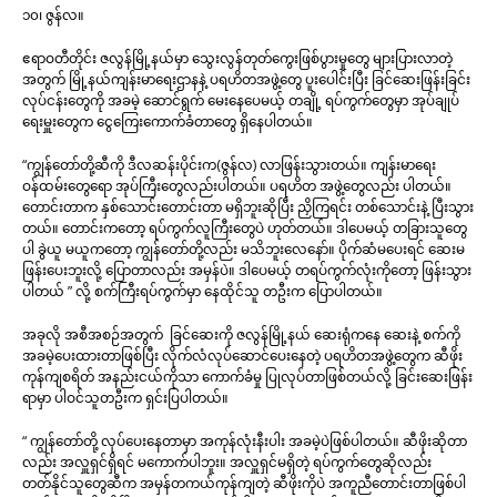
၁၀၊ ဇွန်လ။
ဧရာဝတီတိုင်း ဇလွန်မြို့နယ်မှာ သွေးလွန်တုတ်ကွေးဖြစ်ပွားမှုတွေ များပြားလာတဲ့
အတွက် မြို့နယ်ကျန်းမာရေးဌာနနဲ့ ပရဟိတအဖွဲ့တွေ ပူးပေါင်းပြီး ခြင်ဆေးဖြန်းခြင်း
လုပ်ငန်းတွေကို အခမဲ့ ဆောင်ရွက် မေးနေပေမယ့် တချို့ ရပ်ကွက်တွေမှာ အုပ်ချုပ်
ရေးမှူးတွေက ငွေကြေးကောက်ခံတာတွေ ရှိနေပါတယ်။
“ကျွန်တော်တို့ဆီကို ဒီလဆန်းပိုင်းက(ဇွန်လ) လာဖြန်းသွားတယ်။ ကျန်းမာရေး
ဝန်ထမ်းတွေရော အုပ်ကြီးတွေလည်းပါတယ်။ ပရဟိတ အဖွဲ့တွေလည်း ပါတယ်။
တောင်းတာက နှစ်သောင်းတောင်းတာ မရှိဘူးဆိုပြီး ညှိကြရင်း တစ်သောင်းနဲ့ ပြီးသွား
တယ်။ တောင်းကတော့ ရပ်ကွက်လူကြီးတွေပဲ ဟုတ်တယ်။ ဒါပေမယ့် တခြားသူတွေ
ပါ ခွဲယူ မယူကတော့ ကျွန်တော်တို့လည်း မသိဘူးလေနော်။ ပိုက်ဆံမပေးရင် ဆေးမ
ဖြန်းပေးဘူးလို့ ပြောတာလည်း အမှန်ပဲ။ ဒါပေမယ့် တရပ်ကွက်လုံးကိုတော့ ဖြန်းသွား
ပါတယ် ” လို့ စက်ကြီးရပ်ကွက်မှာ နေထိုင်သူ တဦးက ပြောပါတယ်။
အခုလို အစီအစဉ်အတွက် ခြင်ဆေးကို ဇလွန်မြို့နယ် ဆေးရုံကနေ ဆေးနဲ့ စက်ကို
အခမဲ့ပေးထားတာဖြစ်ပြီး လိုက်လံလုပ်ဆောင်ပေးနေတဲ့ ပရဟိတအဖွဲ့တွေက ဆီဖိုး
ကုန်ကျစရိတ် အနည်းငယ်ကိုသာ ကောက်ခံမှု ပြုလုပ်တာဖြစ်တယ်လို့ ခြင်းဆေးဖြန်း
ရာမှာ ပါဝင်သူတဦးက ရှင်းပြပါတယ်။
“ ကျွန်တော်တို့ လုပ်ပေးနေတာမှာ အကုန်လုံးနီးပါး အခမဲ့ပဲဖြစ်ပါတယ်။ ဆီဖိုးဆိုတာ
လည်း အလှူရှင်ရှိရင် မကောက်ပါဘူး။ အလှူရှင်မရှိတဲ့ ရပ်ကွက်တွေဆိုလည်း
တတ်နိုင်သူတွေဆီက အမှန်တကယ်ကုန်ကျတဲ့ ဆီဖိုးကိုပဲ အကူညီတောင်းတာဖြစ်ပါ