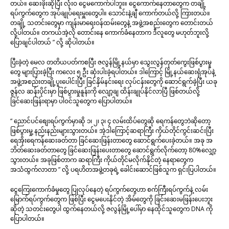
တယ်။ ဆေးဖိုးဆိုပြီး လုံးဝ ငွေမကောက်ပါဘူး။ ငွေကောက်နေတာတွေက တချို့
ရပ်ကွက်တွေက အုပ်ချုပ်ရေးမှူးတွေပါ။ သောင်းနဲ့ချီ ကောက်တယ်လို့ ကြားတယ်။
တချို့ သတင်းတွေမှာ ကျန်းမာရေးဝန်ထမ်းတွေနဲ့ အဖွဲ့အစည်းတွေက တောင်းတယ်
လို့ပါတယ်။ တကယ်အဲ့လို တောင်းနေ ကောက်ခံနေတာက ဒီလူတွေ မဟုတ်ဘူးလို့
ပြောချင်ပါတယ် ” လို့ ဆိုပါတယ်။
ပြီးခဲ့တဲ့ မေလ တတိယပတ်ကစပြီး ဇလွန်မြို့နယ်မှာ သွေးလွန်တုတ်ကွေးဖြစ်ပွားမှု
တွေ များပြားခဲ့ပြီး ကလေး ၅ ဦး ဆုံးပါးခဲ့ရပါတယ်။ ဒါကြောင့် မြို့နယ်ဆေးရုံအုပ်နဲ့
အဖွဲ့အစည်းတချို့ပူးပေါင်းပြီး ခြင်နှိမ်နင်းရေး လုပ်ငန်းတွေကို ဆောင်ရွက်ခဲ့ပြီး ယခု
ဇွန်လ ဆန်းပိုင်းမှာ ဖြစ်ပွားမှုနူန်းကို လျော့ချ ထိန်းချုပ်နိုင်လာပြီ ဖြစ်တယ်လို့
ခြင်ဆေးဖြန်းရာမှာ ပါဝင်သူတွေက ပြောပါတယ်။
“ ညောင်ပင်စျေးရပ်ကွက်မှာဆို ၁၊ ၂၊ ၃၊ ၄ လမ်းထိပ်တွေဆို ရေကန်တွေဘဲဆိုတော့
ဖြစ်ပွားမှု့ နည်းနည်းများသွားတယ်။ အဲ့ဒါကြောင့်ဆရာကြီး ကိုယ်တိုင်ကွင်းဆင်းပြီး
ရေအိုးရေကန်ဆေးခတ်တာ ခြင်ဆေးဖြန်းတာတွေ ဆောင်ရွက်ပေးခဲ့တယ်။ အခု အ
ဘိတ်ဆေးခတ်တာတွေ ခြင်ဆေးဖြန်းပေးတာတွေ ဆောင်ရွက်လိုက်တော့ 80%လျှော့
သွားတယ်။ အခုဖြစ်တာက ဆရာကြီး ကိုယ်တိုင်မလိုက်နိုင်တဲ့ နေရာတွေက
အသံထွက်လာတာ ” လို့ ပရဟိတအဖွဲ့တခုရဲ့ ခေါင်းဆောင်ဖြစ်သူက ရှင်းပြပါတယ်။
ငွေကြေးကောက်ခံမှုတွေ ပြုလုပ်နေတဲ့ ရပ်ကွက်တွေဟာ စက်ကြီးရပ်ကွက်နဲ့ လမ်း
မြောက်ရပ်ကွက်တွေက ဖြစ်ပြီး ငွေမပေးနိုင်တဲ့ အိမ်တွေကို ခြင်းဆေးမဖြန်းပေးဘူး
ဆိုတဲ့ သတင်းတွေပါ ထွက်နေတယ်လို့ ဇလွန်မြို့ပေါ်မှာ နေထိုင်သူတွေက DNA ကို
ပြောပါတယ်။