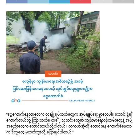
“ငွေကောက်နေတာတွေက တချို့ရပ်ကွက်တွေက အုပ်ချုပ်ရေးမှူးတွေပါ။ သောင်းနဲ့ချီ
ကောက်တယ်လို့ ကြားတယ်။ တချို့ သတင်းတွေမှာ ကျန်းမာရေးဝန်ထမ်းတွေနဲ့ အဖွဲ့
အစည်းတွေက တောင်းတယ်လို့ပါတယ်။ တကယ်အဲ့လို တောင်းနေ ကောက်ခံနေတာ
က ဒီလူတွေ မဟုတ်ဘူးလို့ ပြောချင်ပါတယ် ”