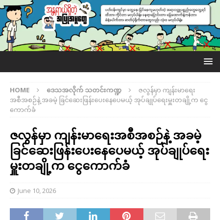
HOME
ဒေသအလိုက် သတင်းကဏ္ဍ
ဇလွန်မှာ ကျန်းမာရေး
အစီအစဉ်နဲ့ အခမဲ့ ခြင်ဆေးဖြန်းပေးနေပေမယ့် အုပ်ချုပ်ရေးမှူးတချို့က ငွေ
ကောက်ခံ
ဇလွန်မှာ ကျန်းမာရေးအစီအစဉ်နဲ့ အခမဲ့
ခြင်ဆေးဖြန်းပေးနေပေမယ့် အုပ်ချုပ်ရေး
မှူးတချို့က ငွေကောက်ခံ
June 10, 2026