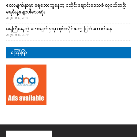
လေးမျက်နှာမှာ ရေဘေးကူနေတဲ့ ငသိုင်းချောင်းဒေသခံ လူငယ်တဦး
ရေစီးနဲ့မျောပါသေဆုံး
August 6, 2026
ရေကြီးနေတဲ့ လေးမျက်နှာမှာ ဖုန်းလိုင်းတွေ ပြတ်တောက်နေ
August 6, 2026
ကြော်ငြာ