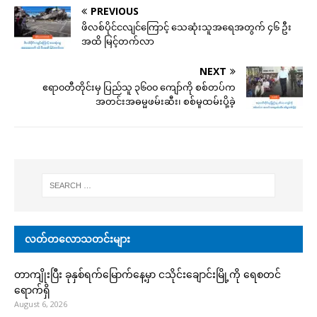
PREVIOUS
ဖိလစ်ပိုင်ငလျင်ကြောင့် သေဆုံးသူအရေအတွက် ၄၆ ဦး
အထိ မြင့်တက်လာ
NEXT
ဧရာ၀တီတိုင်းမှ ပြည်သူ ၃၆၀၀ ကျော်ကို စစ်တပ်က
အတင်းအဓမ္မဖမ်းဆီး၊ စစ်မှုထမ်းပို့ခဲ့
လတ်တလောသတင်းများ
တာကျိုးပြီး ခုနှစ်ရက်မြောက်နေ့မှာ ငသိုင်းချောင်းမြို့ကို ရေစတင်
ရောက်ရှိ
August 6, 2026