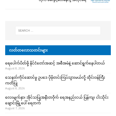
လတ်တလောသတင်းများ
ရေပေါက်ပိတ်ဖို့ နိုင်ငံတော်အဆင့် အစီအမံနဲ့ ဆောင်ရွက်နေပါတယ်
August 8, 2026
သေနတ်ကိုင်ဆောင်မှု ဥပဒေ ပိုမိုတင်းကြပ်သွားမယ်လို့ ထိုင်းဝန်ကြီး
ကတိပြု
August 8, 2026
လေးမျက်နှာ၊ အိုင်သပြုအနီးတဝိုက် ရေအနည်းငယ် ပြန်ကျ၊ ငါးသိုင်း
ချောင်းမြို့ပေါ် ရေတက်
August 7, 2026