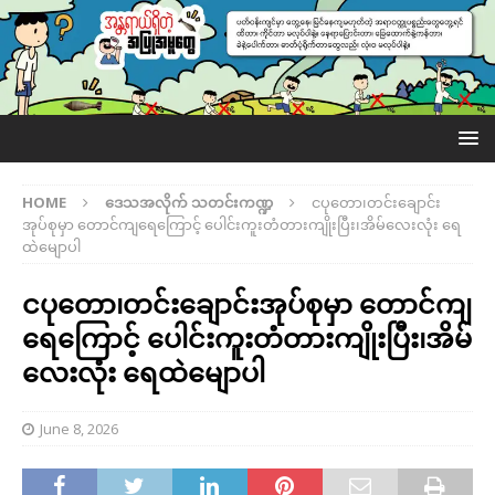
HOME
ဒေသအလိုက် သတင်းကဏ္ဍ
ငပုတော၊တင်းချောင်း
အုပ်စုမှာ တောင်ကျရေကြောင့် ပေါင်းကူးတံတားကျိုးပြီး၊အိမ်လေးလုံး ရေ
ထဲမျောပါ
ငပုတော၊တင်းချောင်းအုပ်စုမှာ တောင်ကျ
ရေကြောင့် ပေါင်းကူးတံတားကျိုးပြီး၊အိမ်
လေးလုံး ရေထဲမျောပါ
June 8, 2026