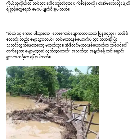
ကိုယ်ထူကိုယ်ထ သစ်သားပေါင်းကူးတံတား ပျက်စီးခဲ့သလို ၊ တဲအိမ်လေးလုံး နဲ့ တိ
ရိစ္ဆာန်တွေရေထဲ မျောပါပျက်စီးခဲ့ပါတယ်။
“ဆိတ် ၁၇ ကောင် ပါသွားတာ ၊ လေးကောင်ပျောက်သွားတယ် ပြန်မရဘူး ။ တဲအိမ်
လေးလုံးလည်း မျောသွားတယ်။ လင်မယားနှစ်ယောက်ပါသွားတယ်ဆိုပြီး
သတင်းထွက်နေတာတော့ မဟုတ်ဘူး ။ အဲဒီလင်မယားနှစ်ယောက်က သစ်ပင်ပေါ်
တက်နေတာ မျောမသွားပဲ လွတ်သွားတယ်” အသက်၄၀ အရွယ်ခန့် တင်းချောင်း
ရွာသားတဦးက ပြောပါတယ်။