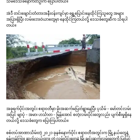
သိမ်ဒေသခံနောက်တဦးက ပြောပါတယ်။
အဲဒီ တင်းချောင်းတံတားအနီးဝန်းကျင်မှာ ရွှေ့ပြောင်းနေထိုင်ကြသူတွေ အများ
အပြားရှိပြီး လမ်းဘေးဝဲယာတွေမှာ နေထိုင်ကြတယ်လို့ ဒေသခံတွေဆီက သိရပါ
တယ်။
အခုရက်ပိုင်းအတွင်း ဧရာ၀တီမှာ မိုးအဆက်မပြတ်ရွာနေပြီး ပုသိမ် – မော်တင်လမ်း
အပြင် ဖျာပုံ – အမာ၊ ဟင်္သာတ – မြန်အောင် စတဲ့လမ်းပိုင်းတွေလည်း ပျက်စီးမှုရှိနေ
တယ်လို့ ဒေသခံတွေက ပြောကြပါတယ်။
စစ်တပ်အာဏာသိမ်းတဲ့ ၂၀၂၁ ခုနှစ်နောက်ပိုင်း ဧရာ၀တီအတွင်းက မြို့နယ်တွေနဲ့
ရန်ကုန်ကြား ဆက်သွယ်ထား တဲ့ လမ်းပိုင်းတွေနဲ့ မြို့ချင်းဆက်လမ်းတွေကို ပြုပြင်