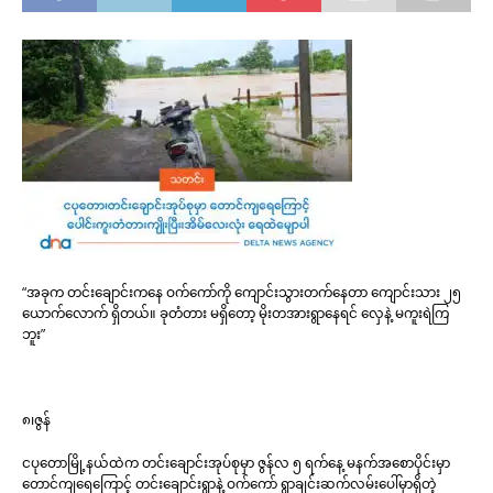
“အခုက တင်းချောင်းကနေ ဝက်ကော်ကို ကျောင်းသွားတက်နေတာ ကျောင်းသား ၂၅
ယောက်လောက် ရှိတယ်။ ခုတံတား မရှိတော့ မိုးတအားရွာနေရင် လှေနဲ့ မကူးရဲကြ
ဘူး”
၈၊ဇွန်
ငပုတောမြို့နယ်ထဲက တင်းချောင်းအုပ်စုမှာ ဇွန်လ ၅ ရက်နေ့ မနက်အစောပိုင်းမှာ
တောင်ကျရေကြောင့် တင်းချောင်းရွာနဲ့ ဝက်ကော် ရွာချင်းဆက်လမ်းပေါ်မှာရှိတဲ့