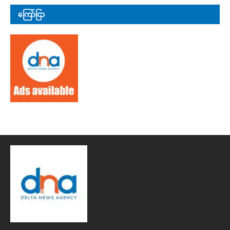
ကြော်ငြာ