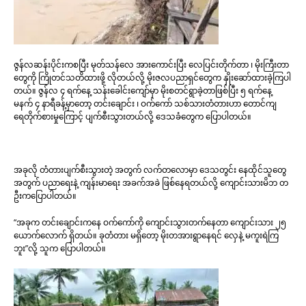
ဇွန်လဆန်းပိုင်းကစပြီး မုတ်သန်လေ အားကောင်းပြီး လေပြင်းတိုက်တာ ၊ မိုးကြီးတာ
တွေကို ကြိုတင်သတိထားဖို့ လိုတယ်လို့ မိုးဇလပညာရှင်တွေက နှိုးဆော်ထားခဲ့ကြပါ
တယ်။ ဇွန်လ ၄ ရက်နေ့ သန်းခေါင်းကျော်မှာ မိုးစတင်ရွာခဲ့တာဖြစ်ပြီး ၅ ရက်နေ့
မနက် ၄ နာရီခန့်မှာတော့ တင်းချောင်း ၊ ဝက်ကော် သစ်သားတံတားဟာ တောင်ကျ
ရေတိုက်စားမှုကြောင့် ပျက်စီးသွားတယ်လို့ ဒေသခံတွေက ပြောပါတယ်။
အခုလို တံတားပျက်စီးသွားတဲ့ အတွက် လက်တလောမှာ ဒေသတွင်း နေထိုင်သူတွေ
အတွက် ပညာရေးနဲ့ ကျန်းမာရေး အခက်အခဲ ဖြစ်နေရတယ်လို့ ကျောင်းသားမိဘ တ
ဦးကပြောပါတယ်။
“အခုက တင်းချောင်းကနေ ဝက်ကော်ကို ကျောင်းသွားတက်နေတာ ကျောင်းသား ၂၅
ယောက်လောက် ရှိတယ်။ ခုတံတား မရှိတော့ မိုးတအားရွာနေရင် လှေနဲ့ မကူးရဲကြ
ဘူး”လို့ သူက ပြောပါတယ်။