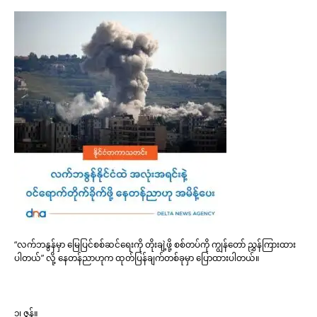
“လက်ဘနွန်မှာ မြေပြင်စစ်ဆင်ရေးကို တိုးချဲ့ဖို့ စစ်တပ်ကို ကျွန်တော် ညွှန်ကြားထား
ပါတယ်” လို့ နေတန်ညာဟုက ထုတ်ပြန်ချက်တစ်ခုမှာ ပြောထားပါတယ်။
၁၊ ဇွန်။