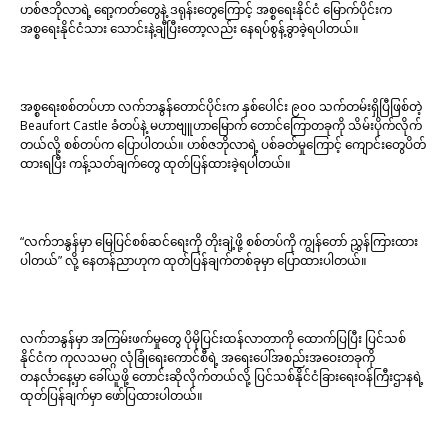
ဟစ်ဇဘိုလာရဲ့ ရော့ကတ်တွေနဲ့ ဒရုန်းတွေကြောင့် အစ္စရေးနိုင်ငံ မြောက်ပိုင်းက
အစ္စရေးနိုင်ငံသား သောင်းနဲ့ချီပြီးတော့လည်း နေရပ်စွန့်ခွာခဲ့ရပါတယ်။
အစ္စရေးစစ်တပ်ဟာ လက်ဘနွန်တောင်ပိုင်းက နှစ်ပေါင်း ၉၀၀ သက်တမ်းရှိပြီဖြစ်တဲ့
Beaufort Castle ခံတပ်နဲ့ မဟာဗျူဟာမြောက် တောင်ကြောတခုကို သိမ်းပိုက်လိုက်
တယ်လို့ စစ်တပ်က ပြောပါတယ်။ ဟစ်ဇဘိုလာရဲ့ ပစ်ခတ်မှုကြောင့် ကျောင်းတွေပိတ်
ထားရပြီး ကန့်သတ်ချက်တွေ ထုတ်ပြန်ထားခဲ့ရပါတယ်။
“လက်ဘနွန်မှာ မြေပြင်စစ်ဆင်ရေးကို တိုးချဲ့ဖို့ စစ်တပ်ကို ကျွန်တော် ညွှန်ကြားထား
ပါတယ်” လို့ နေတန်ညာဟုက ထုတ်ပြန်ချက်တစ်ခုမှာ ပြောထားပါတယ်။
လက်ဘနွန်မှာ အကြမ်းဖက်မှုတွေ ပိုမိုပြင်းထန်လာတာကို ထောက်ပြပြီး ပြင်သစ်
နိုင်ငံက ကုလသမဂ္ဂ လုံခြုံရေးကောင်စီရဲ့ အရေးပေါ်အစည်းအဝေးတခုကို
တနင်္လာနေ့မှာ ခေါ်ယူဖို့ တောင်းဆိုလိုက်တယ်လို့ ပြင်သစ်နိုင်ငံခြားရေးဝန်ကြီးဌာနရဲ့
ထုတ်ပြန်ချက်မှာ ဖော်ပြထားပါတယ်။