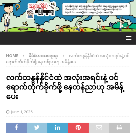
HOME
နိုင်ငံတကာရေးရာ
လက်ဘနွန်နိုင်ငံထဲ အလုံးအရင်းနဲ့ ဝင်
ရောက်တိုက်ခိုက်ဖို့ နေတန်ညာဟု အမိန့်ပေး
လက်ဘနွန်နိုင်ငံထဲ အလုံးအရင်းနဲ့ ဝင်
ရောက်တိုက်ခိုက်ဖို့ နေတန်ညာဟု အမိန့်
ပေး
June 1, 2026