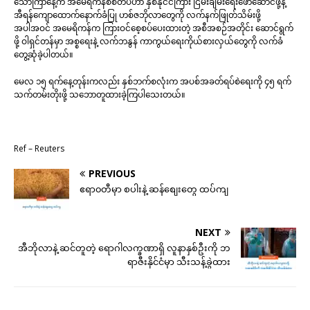
သောကြာနေ့က အမေရိကန်စစ်တပ်ဟာ နှစ်နိုင်ငံကြား ငြိမ်းချမ်းရေးဖော်ဆောင်ဖို့နဲ့
အီရန်ကျောထောက်နောက်ခံပြု ဟစ်ဇဘိုလာတွေကို လက်နက်ဖြုတ်သိမ်းဖို့
အပါအဝင် အမေရိကန်က ကြားဝင်စေ့စပ်ပေးထားတဲ့ အစီအစဉ်အတိုင်း ဆောင်ရွက်
ဖို့ ဝါရှင်တန်မှာ အစ္စရေးနဲ့ လက်ဘနွန် ကာကွယ်ရေးကိုယ်စားလှယ်တွေကို လက်ခံ
တွေ့ဆုံခဲ့ပါတယ်။
မေလ ၁၅ ရက်နေ့တုန်းကလည်း နှစ်ဘက်စလုံးက အပစ်အခတ်ရပ်စဲရေးကို ၄၅ ရက်
သက်တမ်းတိုးဖို့ သဘောတူထားခဲ့ကြပါသေးတယ်။
Ref – Reuters
PREVIOUS
ဧရာ၀တီမှာ စပါးနဲ့ ဆန်စျေးတွေ ထပ်ကျ
NEXT
အီဘိုလာနဲ့ ဆင်တူတဲ့ ရောဂါလက္ခဏာရှိ လူနာနှစ်ဦးကို ဘ
ရာဇီးနိုင်ငံမှာ သီးသန့်ခွဲထား