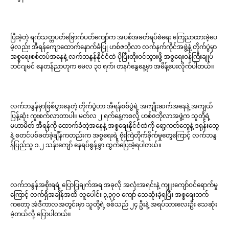
ပြီးခဲ့တဲ့ ရက်သတ္တပတ်ခြောက်ပတ်ကျော်က အပစ်အခတ်ရပ်စဲရေး ကြေညာထားခဲ့ပေ
မဲ့လည်း အီရန်ကျောထောက်နောက်ခံပြု ဟစ်ဇဘိုလာ လက်နက်ကိုင်အဖွဲ့နဲ့ တိုက်ပွဲမှာ
အစ္စရေးစစ်တပ်အနေနဲ့ လက်ဘနွန်နိုင်ငံထဲ ပိုပြီးတိုးဝင်သွားဖို့ အစ္စရေးဝန်ကြီးချုပ်
ဘင်ဂျမင် နေတန်ညာဟုက မေလ ၃၁ ရက်၊ တနင်္ဂနွေနေ့မှာ အမိန့်ပေးလိုက်ပါတယ်။
လက်ဘနွန်မှာဖြစ်ပွားနေတဲ့ တိုက်ပွဲဟာ အီရန်စစ်ပွဲရဲ့ အကျိုးဆက်အနေနဲ့ အကျယ်
ပြန့်ဆုံး ကူးစက်လာတာပါ။ မတ်လ ၂ ရက်နေ့ကစလို့ ဟစ်ဇဘိုလာအဖွဲ့က သူတို့ရဲ့
မဟာမိတ် အီရန်ကို ထောက်ခံတဲ့အနေနဲ့ အစ္စရေးနိုင်ငံထဲကို ရော့ကတ်တွေနဲ့ ဒရုန်းတွေ
နဲ့ စတင်ပစ်ခတ်ခဲ့ချိန်ကတည်းက အစ္စရေးရဲ့ ဗုံးကြဲတိုက်ခိုက်မှုတွေကြောင့် လက်ဘနွ
န်ပြည်သူ ၁.၂ သန်းကျော် နေရပ်စွန့်ခွာ ထွက်ပြေးခဲ့ရပါတယ်။
လက်ဘနွန်အစိုးရရဲ့ ပြောပြချက်အရ အခုလို အလုံးအရင်းနဲ့ ကျူးကျော်ဝင်ရောက်မှု
ကြောင့် လက်ရှိအချိန်အထိ လူပေါင်း ၃,၃၇၀ ကျော် သေဆုံးခဲ့ရပြီး အစ္စရေးဘက်
ကတော့ အဲဒီကာလအတွင်းမှာ သူတို့ရဲ့ စစ်သည် ၂၄ ဦးနဲ့ အရပ်သားလေးဦး သေဆုံး
ခဲ့တယ်လို့ ပြောပါတယ်။