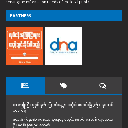
serving the information needs of the local public.
PARTNERS
တာကျိုးပြီး ခုနှစ်ရက်မြောက်နေ့မှာ ငသိုင်းချောင်းမြို့ကို ရေစတင်
ရောက်ရှိ
လေးမျက်နှာမှာ ရေဘေးကူနေတဲ့ ငသိုင်းချောင်းဒေသခံ လူငယ်တ
ဦး ရေစီးနဲ့မျောပါသေဆုံး