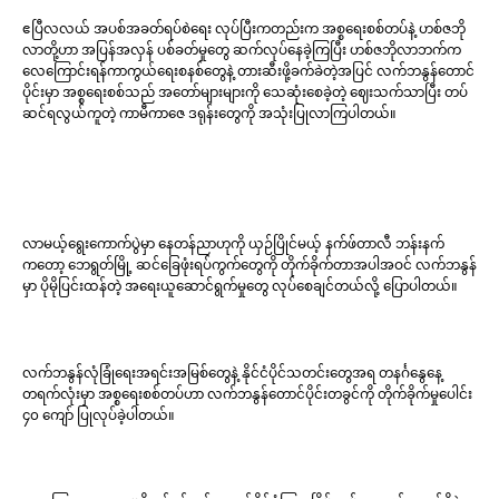
ဧပြီလလယ် အပစ်အခတ်ရပ်စဲရေး လုပ်ပြီးကတည်းက အစ္စရေးစစ်တပ်နဲ့ ဟစ်ဇဘို
လာတို့ဟာ အပြန်အလှန် ပစ်ခတ်မှုတွေ ဆက်လုပ်နေခဲ့ကြပြီး ဟစ်ဇဘိုလာဘက်က
လေကြောင်းရန်ကာကွယ်ရေးစနစ်တွေနဲ့ တားဆီးဖို့ခက်ခဲတဲ့အပြင် လက်ဘနွန်တောင်
ပိုင်းမှာ အစ္စရေးစစ်သည် အတော်များများကို သေဆုံးစေခဲ့တဲ့ ဈေးသက်သာပြီး တပ်
ဆင်ရလွယ်ကူတဲ့ ကာမီကာဇေ ဒရုန်းတွေကို အသုံးပြုလာကြပါတယ်။
လာမယ့်ရွေးကောက်ပွဲမှာ နေတန်ညာဟုကို ယှဉ်ပြိုင်မယ့် နက်ဖ်တာလီ ဘန်းနက်
ကတော့ ဘေရွတ်မြို့ ဆင်ခြေဖုံးရပ်ကွက်တွေကို တိုက်ခိုက်တာအပါအဝင် လက်ဘနွန်
မှာ ပိုမိုပြင်းထန်တဲ့ အရေးယူဆောင်ရွက်မှုတွေ လုပ်စေချင်တယ်လို့ ပြောပါတယ်။
လက်ဘနွန်လုံခြုံရေးအရင်းအမြစ်တွေနဲ့ နိုင်ငံပိုင်သတင်းတွေအရ တနင်္ဂနွေနေ့
တရက်လုံးမှာ အစ္စရေးစစ်တပ်ဟာ လက်ဘနွန်တောင်ပိုင်းတခွင်ကို တိုက်ခိုက်မှုပေါင်း
၄၀ ကျော် ပြုလုပ်ခဲ့ပါတယ်။