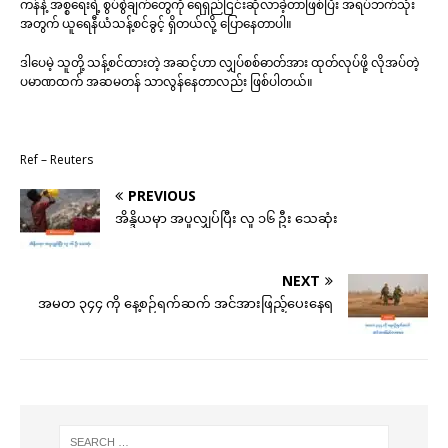
ကန်နဲ့ အစ္စရေးရဲ့ စွပ်စွဲချက်တွေကို ရေရှည်ငြင်းဆိုလာခဲ့တာဖြစ်ပြီး အရပ်ဘက်သုံး
အတွက် ယူရေနီယံသန့်စင်ခွင့် ရှိတယ်လို့ ပြောနေတာပါ။
ဒါပေမဲ့ သူတို့ သန့်စင်ထားတဲ့ အဆင့်ဟာ လျှပ်စစ်ဓာတ်အား ထုတ်လုပ်ဖို့ လိုအပ်တဲ့
ပမာဏထက် အဆမတန် သာလွန်နေတာလည်း ဖြစ်ပါတယ်။
Ref – Reuters
PREVIOUS
အိန္ဒိယမှာ အပူလျှပ်ပြီး လူ ၁၆ ဦး သေဆုံး
NEXT
အမတ ၃၄၄ ကို နေ့စဉ်ရက်ဆက် အင်အားဖြည့်ပေးနေရ