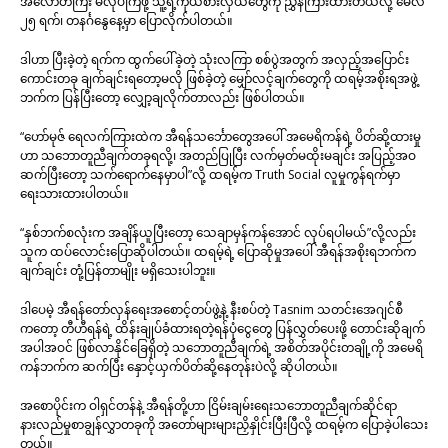
အလောတကြီး မလုပ်ကြဖို့ သူ့ရဲ့ကိုယ်စားလှယ်တွေကို ညွှန်ကြားထားတယ်လို့ မေလ
၂၅ ရက်၊ တနင်္ဂနွေနေ့မှာ ပြောလိုက်ပါတယ်။
ဒါဟာ ပြီးခဲ့တဲ့ ရက်က ထွက်ပေါ်ခဲ့တဲ့ သုံးလကြာ စစ်ပွဲအတွက် အလှည့်အပြောင်း
ကောင်းတခု ချက်ချင်းရတော့မလို ဖြစ်ခဲ့တဲ့ မျှော်လင့်ချက်တွေကို ထရမ့်အစိုးရအဖွဲ့
ဘက်က ပြန်ပြီးတော့ လျှော့ချလိုက်တာလည်း ဖြစ်ပါတယ်။
“ဟော်မုဇ် ရေလက်ကြားထဲက အီရန်သင်္ဘောတွေအပေါ် အမေရိကန်ရဲ့ ပိတ်ဆို့ထားမှု
ဟာ သဘောတူညီချက်တခုရလို့၊ အတည်ပြုပြီး လက်မှတ်မထိုးမချင်း အပြည့်အဝ
ဆက်ပြီးတော့ သက်ရောက်နေမှာပါ”လို့ ထရမ့်က Truth Social လူမှုကွန်ရက်မှာ
ရေးသားထားပါတယ်။
“နှစ်ဘက်စလုံးက အချိန်ယူပြီးတော့ သေချာမှန်ကန်အောင် လုပ်ရပါမယ်”လို့လည်း
သူက ထပ်လောင်းပြောဆိုပါတယ်။ ထရမ့်ရဲ့ ပြောဆိုမှုအပေါ် အီရန်အစိုးရဘက်က
ချက်ချင်း တုံ့ပြန်တာမျိုး မရှိသေးပါဘူး။
ဒါပေမဲ့ အီရန်တော်လှန်ရေးအစောင့်တပ်ဖွဲ့နဲ့ နီးစပ်တဲ့ Tasnim သတင်းအေဂျင်စီ
ကတော့ တီဟီရန်ရဲ့ ထိန်းချုပ်ခံထားရတဲ့ရန်ပုံငွေတွေ ပြန်လွှတ်ပေးဖို့ တောင်းဆိုချက်
အပါအဝင် ဖြစ်လာနိုင်ခြေရှိတဲ့ သဘောတူညီချက်ရဲ့ အစိတ်အပိုင်းတချို့ကို အမေရိ
ကန်ဘက်က ဆက်ပြီး နှောင့်ယှက်ပိတ်ဆို့နေတုန်းပဲလို့ ဆိုပါတယ်။
အစောပိုင်းက ဝါရှင်တန်နဲ့ အီရန်တို့ဟာ ငြိမ်းချမ်းရေးသဘောတူညီချက်ဆိုင်ရာ
နားလည်မှုစာချွန်လွှာတခုကို အတော်များများညှိနှိုင်းပြီးပြီလို့ ထရမ့်က ပြောခဲ့ပါသေး
တယ်။