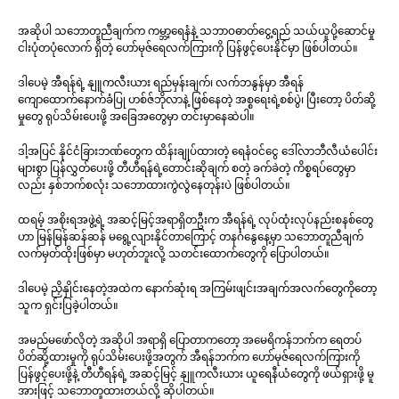
အဆိုပါ သဘောတူညီချက်က ကမ္ဘာ့ရေနံနဲ့ သဘာဝဓာတ်ငွေ့ရည် သယ်ယူပို့ဆောင်မှု
ငါးပုံတပုံလောက် ရှိတဲ့ ဟော်မုဇ်ရေလက်ကြားကို ပြန်ဖွင့်ပေးနိုင်မှာ ဖြစ်ပါတယ်။
ဒါပေမဲ့ အီရန်ရဲ့ နျူကလီးယား ရည်မှန်းချက်၊ လက်ဘနွန်မှာ အီရန်
ကျောထောက်နောက်ခံပြု ဟစ်ဇ်ဘိုလာနဲ့ ဖြစ်နေတဲ့ အစ္စရေးရဲ့စစ်ပွဲ၊ ပြီးတော့ ပိတ်ဆို့
မှုတွေ ရုပ်သိမ်းပေးဖို့ အခြေအတွေမှာ တင်းမှာနေဆဲပါ။
ဒါ့အပြင် နိုင်ငံခြားဘဏ်တွေက ထိန်းချုပ်ထားတဲ့ ရေနံဝင်ငွေ ဒေါ်လာဘီလီယံပေါင်း
များစွာ ပြန်လွှတ်ပေးဖို့ တီဟီရန်ရဲ့တောင်းဆိုချက် စတဲ့ ခက်ခဲတဲ့ ကိစ္စရပ်တွေမှာ
လည်း နှစ်ဘက်စလုံး သဘောထားကွဲလွဲနေတုန်းပဲ ဖြစ်ပါတယ်။
ထရမ့် အစိုးရအဖွဲ့ရဲ့ အဆင့်မြင့်အရာရှိတဦးက အီရန်ရဲ့ လုပ်ထုံးလုပ်နည်းစနစ်တွေ
ဟာ မြန်မြန်ဆန်ဆန် မရွေ့လျားနိုင်တာကြောင့် တနင်္ဂနွေနေ့မှာ သဘောတူညီချက်
လက်မှတ်ထိုးဖြစ်မှာ မဟုတ်ဘူးလို့ သတင်းထောက်တွေကို ပြောပါတယ်။
ဒါပေမဲ့ ညှိနှိုင်းနေတဲ့အထဲက နောက်ဆုံးရ အကြမ်းဖျင်းအချက်အလက်တွေကိုတော့
သူက ရှင်းပြခဲ့ပါတယ်။
အမည်မဖော်လိုတဲ့ အဆိုပါ အရာရှိ ပြောတာကတော့ အမေရိကန်ဘက်က ရေတပ်
ပိတ်ဆို့ထားမှုကို ရုပ်သိမ်းပေးဖို့အတွက် အီရန်ဘက်က ဟော်မုဇ်ရေလက်ကြားကို
ပြန်ဖွင့်ပေးဖို့နဲ့ တီဟီရန်ရဲ့ အဆင့်မြင့် နျူကလီးယား ယူရေနီယံတွေကို ဖယ်ရှားဖို့ မူ
အားဖြင့် သဘောတူထားတယ်လို့ ဆိုပါတယ်။