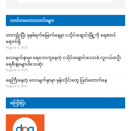
လတ်တလောသတင်းများ
တာကျိုးပြီး ခုနှစ်ရက်မြောက်နေ့မှာ ငသိုင်းချောင်းမြို့ကို ရေစတင်
ရောက်ရှိ
August 6, 2026
လေးမျက်နှာမှာ ရေဘေးကူနေတဲ့ ငသိုင်းချောင်းဒေသခံ လူငယ်တဦး
ရေစီးနဲ့မျောပါသေဆုံး
August 6, 2026
ရေကြီးနေတဲ့ လေးမျက်နှာမှာ ဖုန်းလိုင်းတွေ ပြတ်တောက်နေ
August 6, 2026
ကြော်ငြာ