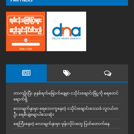
တာကျိုးပြီး ခုနှစ်ရက်မြောက်နေ့မှာ ငသိုင်းချောင်းမြို့ကို ရေစတင်
ရောက်ရှိ
လေးမျက်နှာမှာ ရေဘေးကူနေတဲ့ ငသိုင်းချောင်းဒေသခံ လူငယ်တ
ဦး ရေစီးနဲ့မျောပါသေဆုံး
ရေကြီးနေတဲ့ လေးမျက်နှာမှာ ဖုန်းလိုင်းတွေ ပြတ်တောက်နေ