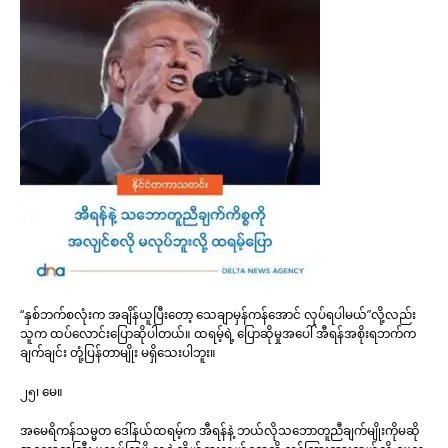
“နှစ်ဘက်စလုံးက အချိန်ယူပြီးတော့ သေချာမှန်ကန်အောင် လုပ်ရပါမယ်”လို့လည်း
သူက ထပ်လောင်းပြောဆိုပါတယ်။ ထရမ့်ရဲ့ ပြောဆိုမှုအပေါ် အီရန်အစိုးရဘက်က
ချက်ချင်း တုံ့ပြန်တာမျိုး မရှိသေးပါဘူး။
၂၅၊ မေ။
အမေရိကန်သမ္မတ ဒေါ်နယ်ထရမ့်က အီရန်နဲ့ ဘယ်လိုသဘောတူညီချက်မျိုးကိုမဆို