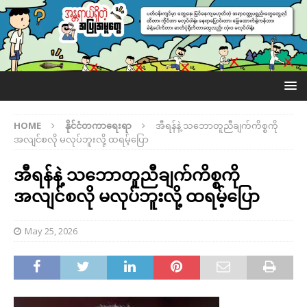
HOME
နိုင်ငံတကာရေးရာ
အီရန်နဲ့ သဘောတူညီချက်ကိစ္စကို
အလျင်စလို မလုပ်ဘူးလို့ ထရမ့်ပြော
အီရန်နဲ့ သဘောတူညီချက်ကိစ္စကို
အလျင်စလို မလုပ်ဘူးလို့ ထရမ့်ပြော
May 25, 2026