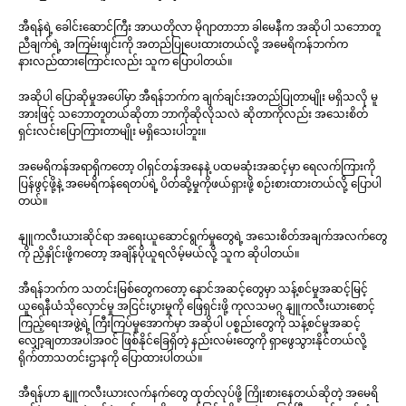
အီရန်ရဲ့ ခေါင်းဆောင်ကြီး အာယတိုလာ မိုဂျာတာဘာ ခါမေနီက အဆိုပါ သဘောတူ
ညီချက်ရဲ့ အကြမ်းဖျင်းကို အတည်ပြုပေးထားတယ်လို့ အမေရိကန်ဘက်က
နားလည်ထားကြောင်းလည်း သူက ပြောပါတယ်။
အဆိုပါ ပြောဆိုမှုအပေါ်မှာ အီရန်ဘက်က ချက်ချင်းအတည်ပြုတာမျိုး မရှိသလို မူ
အားဖြင့် သဘောတူတယ်ဆိုတာ ဘာကိုဆိုလိုသလဲ ဆိုတာကိုလည်း အသေးစိတ်
ရှင်းလင်းပြောကြားတာမျိုး မရှိသေးပါဘူး။
အမေရိကန်အရာရှိကတော့ ဝါရှင်တန်အနေနဲ့ ပထမဆုံးအဆင့်မှာ ရေလက်ကြားကို
ပြန်ဖွင့်ဖို့နဲ့ အမေရိကန်ရေတပ်ရဲ့ ပိတ်ဆို့မှုကိုဖယ်ရှားဖို့ စဉ်းစားထားတယ်လို့ ပြောပါ
တယ်။
နျူကလီးယားဆိုင်ရာ အရေးယူဆောင်ရွက်မှုတွေရဲ့ အသေးစိတ်အချက်အလက်တွေ
ကို ညှိနှိုင်းဖို့ကတော့ အချိန်ပိုယူရလိမ့်မယ်လို့ သူက ဆိုပါတယ်။
အီရန်ဘက်က သတင်းမြစ်တွေကတော့ နောင်အဆင့်တွေမှာ သန့်စင်မှုအဆင့်မြင့်
ယူရေနီယံသိုလှောင်မှု အငြင်းပွားမှုကို ဖြေရှင်းဖို့ ကုလသမဂ္ဂ နျူကလီးယားစောင့်
ကြည့်ရေးအဖွဲ့ရဲ့ ကြီးကြပ်မှုအောက်မှာ အဆိုပါ ပစ္စည်းတွေကို သန့်စင်မှုအဆင့်
လျှော့ချတာအပါအဝင် ဖြစ်နိုင်ခြေရှိတဲ့ နည်းလမ်းတွေကို ရှာဖွေသွားနိုင်တယ်လို့
ရိုက်တာသတင်းဌာနကို ပြောထားပါတယ်။
အီရန်ဟာ နျူကလီးယားလက်နက်တွေ ထုတ်လုပ်ဖို့ ကြိုးစားနေတယ်ဆိုတဲ့ အမေရိ