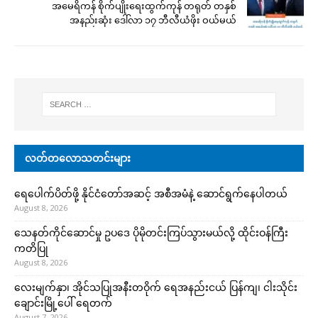
အမေရိကန် စိုက်ပျိုးရေးထွက်ကုန် တရုတ် တနှစ်
အနည်းဆုံး ဒေါ်လာ ၁၇ ဘီလီယံဖိုး ဝယ်မယ်
လတ်တလောသတင်းများ
ရေပေါက်ပိတ်ဖို့ နိုင်ငံတော်အဆင့် အစီအမံနဲ့ ဆောင်ရွက်နေပါတယ်
August 8, 2026
သေနတ်ကိုင်ဆောင်မှု ဥပဒေ ပိုမိုတင်းကြပ်သွားမယ်လို့ ထိုင်းဝန်ကြီး
ကတိပြု
August 8, 2026
လေးမျက်နှာ၊ အိုင်သပြုအနီးတဝိုက် ရေအနည်းငယ် ပြန်ကျ၊ ငါးသိုင်း
ချောင်းမြို့ပေါ် ရေတက်
August 7, 2026