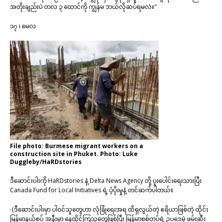
အတိုးချည်းပဲ တလ ၃ ထောင်ကို ကျွန်မ ဘယ်လိုဆပ်ရမလဲ။”
၁၇ ၊ မေလ
File photo: Burmese migrant workers on a
construction site in Phuket. Photo: Luke
Duggleby/HaRDstories
ဒီဆောင်းပါးကို HaRDstories နဲ့ Delta News Agency တို့ ပူးပေါင်းရေးသားပြီး
Canada Fund for Local Initiatives ရဲ့ ပံ့ပိုးမှုနဲ့ တင်ဆက်ပါတယ်။
-(ဒီဆောင်းပါးမှာ ပါဝင်သူတွေဟာ လုံခြုံရေးအရ ထိရှလွယ်တဲ့ ဧရိယာဖြစ်တဲ့ ထိုင်း
မြန်မာနယ်စပ် အနီးမှာ နေထိုင်ကြသူတွေဖြစ်ပြီး မြန်မာစစ်တပ်ရဲ့ ဥပဒေမဲ့ ဖမ်းဆီး