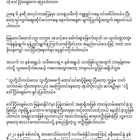
တဲ့ ဒေါ်ငြိမ်းချမ်းက ပြောပါတယ်။
ညနေ ၆ နာရီ အလုပ်ကအပြန်မှာ သားနဲ့သမီးကို ကျူရှင်ကနေ ဝင်ခေါ်ပါတယ်။ ပြီး
တော့ ရပ်ကွက်ဈေးဆိုင်လေးကနေ နောက်တနေ့စာ ချက်ပြုတ်ဖို့အတွက် ဈေးဝင်ဝယ်
ပါတယ်။
မြန်မာငပိထောင်းဘူး တဘူး။ အသင့်စား ခေါက်ဆွဲခြောက်ထုတ် ၁၀ ထုတ်တွဲတတွဲ။
ကန်စွန်းရွက်၊ မုန့်ညှင်းရွက်နဲ့ ကြက်သားကြိတ်သား အနည်းငယ်စသဖြင့် ဘတ် ၁၀၀
ဖိုးဝန်းကျင် ဝယ်ပြီးတဲ့နောက်မှာ ငွေရှင်းလိုက်ပါတယ်။
အသက် ၁၁ နှစ်အရွယ် သမီးလေးနဲ့ ၈ နှစ်အရွယ် သားဖြစ်သူအတွက် ဘာမုန့်စားမ
လဲလို့ သူမေးလိုက်ပေမယ့် ကလေးတွေကတော့ ဘာမှဝယ်ယူခြင်းမရှိပါဘူး။
“ သူတို့သိတယ်လေ။ သူတို့အဖေကို ထောင်ဝင်စာပို့ဖို့ရော ပြီးတော့ ကျွန်မ ဘတ်
သက်တမ်း တိုးတာမှာလည်း အကြွေးတင်နေတော့ အဲ့ဒါကိုလည်း ဆပ်ရဦးမှာ ” လို့
ဒေါ်ငြိမ်းချမ်းက ရှင်းပြပါတယ်။
ဒေါ်ငြိမ်းချမ်းဟာ မြန်မာနိုင်ငံမှာ ပြန်တမ်းဝင် အရာရှိအဖြစ် တာဝန်ထမ်းဆောင်ခဲ့သူ
ဖြစ်ပြီး ပဲခူးမြို့နယ်ထဲက ကျေးရွာကြီးတခုမှာ တင့်တောင်းတင့်တယ် နေထိုင်ခဲ့သူဖြစ်
ပါတယ်။ အမျိုးသားဖြစ်သူဟာလည်း အထက်တန်းပြ ဆရာတဦးဖြစ်ခဲ့ပြီး သူ့ဒေသ
မှာတော့ စာသင်ကောင်းတယ်လို့ နာမည်ရှိတဲ့သူ တဦးဖြစ်ပါတယ်။
၂၀၂၁ ခုနှစ် စစ်တပ်ရဲ့ အာဏာသိမ်းတာကို လက်မခံနိုင်တာကြောင့် ဇနီးမောင်နှံ နှစ်