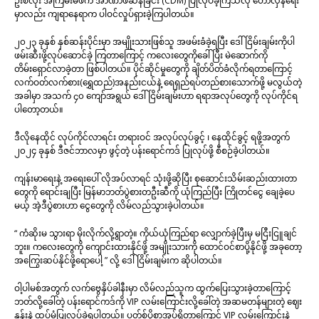
ဦးစလုံး အကြမ်းမဖက် အာဏာဖီဆန်ခြင်း (CDM) ပြုလုပ်ခဲ့ကြသလို တော်လှန်ရေး
မှာလည်း ကျရာနေရာက ပါဝင်လှုပ်ရှားခဲ့ကြပါတယ်။
၂၀၂၃ ခုနှစ် နှစ်ဆန်းပိုင်းမှာ အမျိုးသားဖြစ်သူ အဖမ်းခံခဲ့ရပြီး ဒေါ်ငြိမ်းချမ်းကိုပါ
ဖမ်းဆီးဖို့လုပ်ဆောင်ခဲ့ ကြတာကြောင့် ကလေးတွေကိုခေါ်ပြီး မဲဆောက်ကို
တိမ်းရှောင်လာခဲ့တာ ဖြစ်ပါတယ်။ ပိုင်ဆိုင်မှုတွေကို ချိတ်ပိတ်ခံလိုက်ရတာကြောင့်
လက်ဝတ်လက်စား(ရွှေထည်)အနည်းငယ်နဲ့ ရေရှည်ရပ်တည်စားသောက်ဖို့ မလွယ်တဲ့
အခါမှာ အသက် ၄၀ ကျော်အရွယ် ဒေါ်ငြိမ်းချမ်းဟာ ရရာအလုပ်တွေကို လုပ်ကိုင်ရ
ပါတော့တယ်။
ဒီလိုနေထိုင် လုပ်ကိုင်လာရင်း တရားဝင် အလုပ်လုပ်ခွင့် ၊ နေထိုင်ခွင့် ရဖို့အတွက်
၂၀၂၄ ခုနှစ် ဒီဇင်ဘာလမှာ ဖွင့်တဲ့ ပန်းရောင်ကဒ် ပြုလုပ်ဖို့ စီစဉ်ခဲ့ပါတယ်။
ကျန်းမာရေးနဲ့ အရေးပေါ် လိုအပ်လာရင် သုံးဖို့ဆိုပြီး စုဆောင်းသိမ်းဆည်းထားတာ
တွေကို ရောင်းချပြီး မြန်မာဘတ်ပွဲစားတဦးဆီကို ယုံကြည်ပြီး ကြိုတင်ငွေ ချေခဲ့ပေ
မယ့် အဲ့ဒီပွဲစားဟာ ငွေတွေကို လိမ်လည်သွားခဲ့ပါတယ်။
“ ကံဆိုးမ သွားရာ မိုးလိုက်လို့ရွာတဲ့။ ကိုယ်ယုံကြည်ရာ လျှောက်ခဲ့ပြီးမှ မငြီးငြူချင်
ဘူး။ ကလေးတွေကို ကျောင်းထားနိုင်ဖို့ အမျိုးသားကို ထောင်ဝင်စာပို့နိုင်ဖို့ အခုတော့
အကြွေးဆပ်နိုင်ဖို့ရောပေါ့ ” လို့ ဒေါ်ငြိမ်းချမ်းက ဆိုပါတယ်။
ဝါ့ပါမစ်အတွက် လက်ဗွေနှိပ်ခါနီးမှာ လိမ်လည်သူက ထွက်ပြေးသွားခဲ့တာကြောင့်
ဘတ်လို့ခေါ်တဲ့ ပန်းရောင်ကဒ်ကို VIP လမ်းကြောင်းလို့ခေါ်တဲ့ အဆမတန်များတဲ့ ဈေး
နူန်းနဲ့ ထပ်မံပြုလုပ်ခဲ့ရပါတယ်။ ပတ်စ်ပို့စာအုပ်ရှိတာကြောင့် VIP လမ်းကြောင်းနဲ့