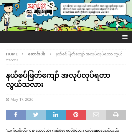
HOME
ဆောင်းပါး
နယ်စပ်ဖြတ်ကျော် အလုပ်လုပ်ရတာ လွယ်
သလား
နယ်စပ်ဖြတ်ကျော် အလုပ်လုပ်ရတာ
လွယ်သလား
May 17, 2026
“သက်တမ်းတိုးက ၉ ထောင်တဲ့။ ကျွန်မမှာ ငွေပိုမရှိဘူး။ ထပ်ချေးရအောင်လည်း