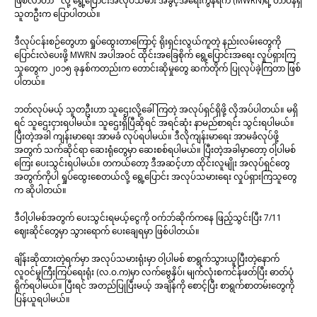
ဖြစ်လာတာ ” လို့ ရွေ့ပြောင်းအလုပ်သမား အခွင့်အရေးကွန်ရက် (MWRN)ရဲ့ တာဝန်ရှိ
သူတဦးက ပြောပါတယ်။
ဒီလုပ်ငန်းစဉ်တွေဟာ ရှုပ်ထွေးတာကြောင့် ရိုးရှင်းလွယ်ကူတဲ့ နည်းလမ်းတွေကို
ပြောင်းလဲပေးဖို့ MWRN အပါအဝင် ထိုင်းအခြေစိုက် ရွေ့ပြောင်းအရေး လှုပ်ရှားကြ
သူတွေက ၂၀၁၅ ခုနှစ်ကတည်းက တောင်းဆိုမှုတွေ ဆက်တိုက် ပြုလုပ်ခဲ့ကြတာ ဖြစ်
ပါတယ်။
ဘတ်လုပ်မယ့် သူတဦးဟာ သူဌေးလို့ခေါ်ကြတဲ့ အလုပ်ရှင်ရှိဖို့ လိုအပ်ပါတယ်။ မရှိ
ရင် သူဌေးငှားရပါမယ်။ သူဌေးရှိပြီဆိုရင် အရင်ဆုံး နာမည်စာရင်း သွင်းရပါမယ်။
ပြီးတဲ့အခါ ကျန်းမာရေး အာမခံ လုပ်ရပါမယ်။ ဒီလိုကျန်းမာရေး အာမခံလုပ်ဖို့
အတွက် သက်ဆိုင်ရာ ဆေးရုံတွေမှာ ဆေးစစ်ရပါမယ်။ ပြီးတဲ့အခါမှာတော့ ဝါ့ပါမစ်
ကြေး ပေးသွင်းရပါမယ်။ တကယ်တော့ ဒီအဆင့်ဟာ ထိုင်းလူမျိုး အလုပ်ရှင်တွေ
အတွက်ကိုပါ ရှုပ်ထွေးစေတယ်လို့ ရွေ့ပြောင်း အလုပ်သမားရေး လှုပ်ရှားကြသူတွေ
က ဆိုပါတယ်။
ဒီဝါ့ပါမစ်အတွက် ပေးသွင်းရမယ့်ငွေကို ဝက်ဘ်ဆိုက်ကနေ ဖြည့်သွင်းပြီး 7/11
ဈေးဆိုင်တွေမှာ သွားရောက် ပေးချေရမှာ ဖြစ်ပါတယ်။
ချိန်းဆိုထားတဲ့ရက်မှာ အလုပ်သမားရုံးမှာ ဝါ့ပါမစ် စာရွက်သွားယူပြီးတဲ့နောက်
လူဝင်မှုကြီးကြပ်ရေးရုံး (လ.ဝ.က)မှာ လက်ဗွေနှိပ်၊ မျက်လုံးစကင်န်ဖတ်ပြီး ဓာတ်ပုံ
ရိုက်ရပါမယ်။ ပြီးရင် အတည်ပြုပြီးမယ့် အချိန်ကို စောင့်ပြီး စာရွက်စာတမ်းတွေကို
ပြန်ယူရပါမယ်။