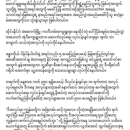
ထောင်ချမှု၊နေအိမ်ချိတ်ပိတ် သိမ်းဆည်းမှုတွေကို စိုးရွံ့နေကြသူတွေ ဖြစ်တဲ့အတွက်
သူတို့ရဲ့ အမည်အရင်းတွေကို မဖေါ်ပြဖို့ တောင်းဆိုခဲ့ကြပါတယ်။DNA အနေနဲ့
သတင်းရင်းမြစ်တွေရဲ့ နာမည်အရင်းတွေအစား အမည်လွှဲ၊အမည်မဖေါ်လိုသူ စတဲ့နာ
မ်းစားတွေကိုသာ သုံးစွဲသွားမှာ ဖြစ်ပါတယ်။)
ထိုင်းနိုင်ငံ၊ မဲဆောက်မြို့၊ ကဘီဘမ်းကျေးရွာမှာ နေထိုင်တဲ့ ဒေါ်ငြိမ်းချမ်း(အမည်လွှဲ)
တယောက် အဲ့ဒီကျေးရွာထဲက ဆောက်လုပ်ရေး လုပ်ငန်းခွင်တခုမှာ အုတ်၊ သဲ၊
ကျောက် သယ်တဲ့အလုပ်ကို လုပ်ကိုင်နေပါတယ်။
ခန္ဓာကိုယ် ပိန်ပိန်ပါးပါးနဲ့ အရပ်လည်း ၅ ပေမပြည့်ပေမယ့် မြန်မာပြည်တွင်းမှာ
ဖမ်းဆီးထောင်ချ ခံထားရတဲ့ နိုင်ငံရေး အကျဉ်းသားဖြစ်သူ ခင်ပွန်းရဲ့ ထောင်ဝင်စာ
အတွက် ခွန်အားတွေဟာ သူ့ဆီမှာ စီးဆင်းနေသလိုမျိုး နေ့အပူချိန် ၃၇ ဒီဂရီစင်တီ
ဂရိတ် အောက်မှာ သူ့တာဝန်တွေကို သေသေချာချာ လုပ်ကိုင်နေပါတယ်။
တရက်ကို နေ့စားခ ဘတ် ၃၅၀ ရရှိပေမယ့် ဒီလုပ်ငန်းခွင်မှာ ၁၀ ရက်တာပဲ အလုပ်
လုပ်ရမှာပါ။ ဒီကနေ အလုပ်နားတဲ့အခါ နောက်ထပ် အလုပ်တခု ဆက်ရဖို့အတွက်
ဆောက်လုပ်ရေး လုပ်ငန်းရှင်တွေနဲ့ နီးစပ်တဲ့ အလုပ်သမားခေါင်းဆောင်ကို
လက်ဖက်ရည်ဖိုးလို့ခေါ်တဲ့ အလုပ်ရှာပေးခ ဘတ် ၅၀၀ ပေးရဦးမှာ ဖြစ်ပါတယ်။
“ဒီအလုပ်မှာ ကျွန်မတို့က အမြဲတမ်း မလိုဘူးလေ။ လိုတဲ့အချိန်လောက်ကိုပဲ ရက်
တွက်ပြီး ခေါ်ကြတာ။ စက်ရုံအလုပ်ကျတော့ ဒီအလုပ်လောက်မရဘူး။ ပြီးတော့
ကျွန်မက စက်လည်းမချုပ်တတ်ဘူး ” လို့ မြန်မာပြည်ကနေ သားတယောက် သမီးတ
ယောက်နဲ့အတူ မိသားစုလိုက် စစ်အာဏာရှင်လက်က လွတ်အောင် ထွက်ပြေးလာခဲ့ရ