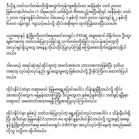
ဒီလိုနဲ့ ဘတ်သက်တမ်းတိုးဖို့အတွက်ကုန်ကျစရိတ်ဟာ အနိမ့်ဆုံး ဘတ် ၉၀၀၀
ဖြစ်လာခဲ့ပါတယ်။ CI ဒါမှမဟုတ် ပတ်စ်ပို့ထဲ ဗီဇာထည့်အပြီးဆိုရင် အနိမ့်ဆုံး ဘတ်
၁၂၀၀၀ ကုန်ကျနိုင်ပါတယ်။ ဒါပေမယ့် ၁ နှစ်ကို ဘတ် ၃၀၀၀ ဝန်းကျင်နဲ့ ၂ နှစ်ကို
၆၀၀၀ ဝန်းကျင် ကျသင့်မယ်လို့ ထိုင်းအစိုးရက ထုတ်ပြန်ထားပြီးသားပါ။
ပညာရေးနှင့် ဖွံ့ဖြိုးတိုးတက်ရေးဖောင်ဒေးရှင်း (FED)ရဲ့ အမှုဆောင်ဒါရိုက်တာ ဦးထူး
ချစ်ကတော့ ဘတ်သစ်ပြုလုပ်ခြင်းနဲ့ သက်တမ်းတိုးခြင်း လုပ်ငန်းစဉ်တွေကို
အလုပ်ရှင်ရှိသူတွေ အနေနဲ့ ကိုယ်တိုင်ပြုလုပ်ကြဖို့ မကြာခဏတိုက်တွန်းလေ့ရှိပါ
တယ်။
ဒါပေမယ့် အရင်ဆုံးရင်ဆိုင်ရာတဲ့ အခက်အခဲဟာ ဘာသာစကားဖြစ်ပြီး ဒုတိယ
ကတော့ လုပ်ထုံးလုပ်နည်း ရှုပ်ထွေးမှုတွေ ဖြစ်တယ်လို့ ဦးခိုင်ကြီးက ထောက်ပြပါ
တယ်။
ထိုင်းနိုင်ငံထဲမှာ တရားမဝင် မြန်မာရွေ့ပြောင်းပေါင်း သိန်းနဲ့ချီရှိတယ်လို့ ထိုင်း
အာဏာပိုင်တွေက ခန့်မှန်းထားကြပြီး ဒီလူတွေဟာ နှစ်စဉ်နှစ်တိုင်း ဘတ်ဖွင့်ချိန်မှာ
တရားဝင် အထောက်အထားရဖို့ ကြိုးစားပြုလုပ်ကြပါတယ်။
ထိုင်းနိုင်ငံမှာ နှစ်စဉ် ဘတ်သစ်ပြုလုပ်တဲ့ ရွေ့ပြောင်းလုပ်သားပေါင်း ၁ သိန်းနီးပါးရှိ
ပြီး အဲ့ဒီထဲမှာ မြန်မာနိုင်ငံသားဟာ ၈၀ ရာခိုင်နူန်းပါဝင်နိုင်တယ်လို့ လူ့အခွင့်အရေး
နှင့်ဖွံ့ဖြိုးတိုးတက်ရေး ဖောင်ဒေးရှင်း (HRDF)မှာ အလုပ်လုပ်ကိုင်နေတဲ့ အမည်မဖော်
လိုသူ တဦးက ဆိုပါတယ်။