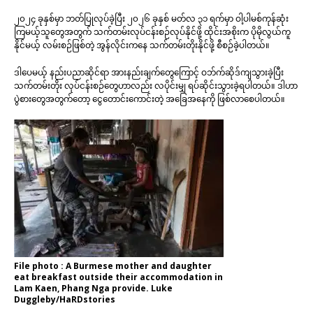
၂၀၂၄ ခုနှစ်မှာ ဘတ်ပြုလုပ်ခဲ့ပြီး ၂၀၂၆ ခုနှစ် မတ်လ ၃၁ ရက်မှာ ဝါ့ပါမစ်ကုန်ဆုံး
ကြမယ့်သူတွေအတွက် သက်တမ်းလုပ်ငန်းစဉ်လုပ်နိုင်ဖို့ ထိုင်းအစိုးက ပိုမိုလွယ်ကူ
နိုင်မယ့် လမ်းစဉ်ဖြစ်တဲ့ အွန်လိုင်းကနေ သက်တမ်းတိုးနိုင်ဖို့ စီစဉ်ခဲ့ပါတယ်။
ဒါပေမယ့် နည်းပညာဆိုင်ရာ အားနည်းချက်တွေကြောင့် ဝဘ်က်ဆိုဒ်ကျသွားခဲ့ပြီး
သက်တမ်းတိုး လုပ်ငန်းစဉ်တွေဟာလည်း လပိုင်းမျှ ရပ်ဆိုင်းသွားခဲ့ရပါတယ်။ ဒါဟာ
ပွဲစားတွေအတွက်တော့ ငွေတောင်းကောင်းတဲ့ အခြေအနေကို ဖြစ်လာစေပါတယ်။
File photo : A Burmese mother and daughter
eat breakfast outside their accommodation in
Lam Kaen, Phang Nga provide. Luke
Duggleby/HaRDstories