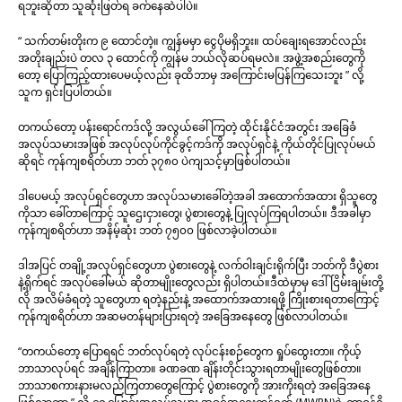
ရဘူးဆိုတာ သူဆုံးဖြတ်ရ ခက်နေဆဲပါပဲ။
“ သက်တမ်းတိုးက ၉ ထောင်တဲ့။ ကျွန်မမှာ ငွေပိုမရှိဘူး။ ထပ်ချေးရအောင်လည်း
အတိုးချည်းပဲ တလ ၃ ထောင်ကို ကျွန်မ ဘယ်လိုဆပ်ရမလဲ။ အဖွဲ့အစည်းတွေကို
တော့ ပြောကြည့်ထားပေမယ့်လည်း ခုထိဘာမှ အကြောင်းမပြန်ကြသေးဘူး ” လို့
သူက ရှင်းပြပါတယ်။
တကယ်တော့ ပန်းရောင်ကဒ်လို့ အလွယ်ခေါ်ကြတဲ့ ထိုင်းနိုင်ငံအတွင်း အခြေခံ
အလုပ်သမားအဖြစ် အလုပ်လုပ်ကိုင်ခွင့်ကဒ်ကို အလုပ်ရှင်နဲ့ ကိုယ်တိုင်ပြုလုပ်မယ်
ဆိုရင် ကုန်ကျစရိတ်ဟာ ဘတ် ၃၇၈၀ ပဲကျသင့်မှာဖြစ်ပါတယ်။
ဒါပေမယ့် အလုပ်ရှင်တွေဟာ အလုပ်သမားခေါ်တဲ့အခါ အထောက်အထား ရှိသူတွေ
ကိုသာ ခေါ်တာကြောင့် သူဌေးငှားတွေ၊ ပွဲစားတွေနဲ့ ပြုလုပ်ကြရပါတယ်။ ဒီအခါမှာ
ကုန်ကျစရိတ်ဟာ အနိမ့်ဆုံး ဘတ် ၇၅၀၀ ဖြစ်လာခဲ့ပါတယ်။
ဒါအပြင် တချို့အလုပ်ရှင်တွေဟာ ပွဲစားတွေနဲ့ လက်ဝါးချင်းရိုက်ပြီး ဘတ်ကို ဒီပွဲစား
နဲ့ရိုက်ရင် အလုပ်ခေါ်မယ် ဆိုတာမျိုးတွေလည်း ရှိပါတယ်။ဒီထဲမှာမှ ဒေါ်ငြိမ်းချမ်းတို့
လို အလိမ်ခံရတဲ့ သူတွေဟာ ရတဲ့နည်းနဲ့ အထောက်အထားရဖို့ ကြိုးစားရတာကြောင့်
ကုန်ကျစရိတ်ဟာ အဆမတန်များပြားရတဲ့ အခြေအနေတွေ ဖြစ်လာပါတယ်။
“တကယ်တော့ ပြောရရင် ဘတ်လုပ်ရတဲ့ လုပ်ငန်းစဉ်တွေက ရှုပ်ထွေးတာ။ ကိုယ့်
ဘာသာလုပ်ရင် အချိန်ကြာတာ။ ခဏခဏ ချိန်းတိုင်းသွားရတာမျိုးတွေဖြစ်တာ။
ဘာသာစကားနားမလည်ကြတာတွေကြောင့် ပွဲစားတွေကို အားကိုးရတဲ့ အခြေအနေ