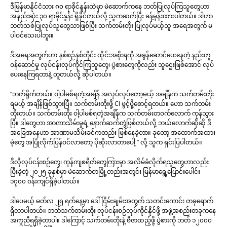
ဒီမြန်မာနိုင်ငံသား ၈၀ ရာခိုင်နူန်းထဲမှာ မဲဆောက်ကနေ ဘတ်ပြုလုပ်ကြသူတွေဟာ
အနည်းဆုံး ၃၀ ရာခိုင်နူန်း ရှိနိုင်တယ်လို့ သူကဆက်ပြီး ခန့်မှန်းထားပါတယ်။ ဒါဟာ
ဘတ်သစ်ပြုလုပ်သူတွေသာဖြစ်ပြီး သက်တမ်းတိုး ပြုလုပ်မယ့်သူ အရေအတွက် မ
ပါဝင်သေးပါဘူး။
ဒီအရေအတွက်ဟာ နှစ်စဉ်နှစ်တိုင်း ထိုင်းအစိုးရကို အခွန်ဆောင်ပေးနေတဲ့ နည်းတူ
ဝန်ဆောင်မှု လုပ်ငန်းလုပ်ကိုင်ကြသူတွေ၊ ပွဲစားတွေကိုလည်း သူဌေးဖြစ်အောင် လုပ်
ပေးနေကြရတာနဲ့ တူတယ်လို့ ဆိုပါတယ်။
“ဘတ်ရိုက်တယ်။ ဝါ့ပါမစ်ရတဲ့အချိန် အလုပ်လုပ်တော့မယ့် အချိန်က သက်တမ်းတိုး
ရမယ့် အချိန်ဖြစ်သွားပြီ။ သက်တမ်းတိုးဖို့ CI ဖွင့်ဖို့စောင့်ရတယ်။ ဟော သက်တမ်း
တိုးတယ်။ သက်တမ်းတိုး ဝါ့ပါမစ်ရတဲ့အချိန်က သက်တမ်းတဝက်လောက် ကုန်သွား
ပြီ။ ဒါတွေဟာ အာဏာသိမ်းမှုရဲ့ နောက်ဆက်တွဲဖြစ်တယ်လို့ ဘယ်လောက်ဆိုဆို ဒီ
အခြေအနေဟာ အာဏာမသိမ်းခင်ကတည်း ဖြစ်နေခဲ့တာ။ ခုတော့ အထောက်အထား
မဲ့တွေ အပြုံလိုက်ပြန်ဝင်လာတော့ ပိုဆိုးလာတာပေါ့ ” လို့ သူက ရှင်းပြပါတယ်။
ဒီလိုလုပ်ငန်းစဉ်တွေ၊ ကုန်ကျစရိတ်တွေကြားမှာ အလိမ်ခံလိုက်ရသူတွေဟာလည်း
ပြီးခဲ့တဲ့ ၂၀၂၅ ခုနှစ်မှာ မဲဆောက်တမြို့တည်းအတွင်း မြန်မာရွေ့ပြောင်းပေါင်း
၁၇၀၀ ဝန်းကျင်ရှိခဲ့ပါတယ်။
ဒါပေမယ့် မတ်လ ၂၅ ရက်နေ့မှာ ဒေါ်ငြိမ်းချမ်းအတွက် သတင်းကောင်း တခုရောက်
ရှိလာပါတယ်။ ဘတ်သက်တမ်းတိုး လုပ်ငန်းစဉ်လုပ်ကိုင်နိုင်ဖို့ အဖွဲ့အစည်းတခုကနေ
အကူညီရရှိခဲ့တာပါ။ ဒါကြောင့် သက်တမ်းတိုးနဲ့ ဗီဇာထည့်ဖို့ ပွဲစားကို ဘတ် ၁၂၀၀၀