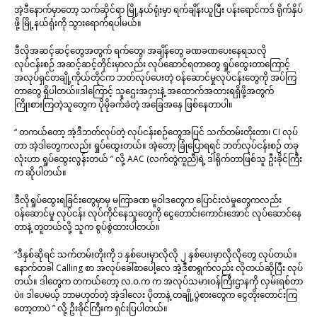
အဲ့ဒီနောက်မှာတော့ သက်ဆိုင်ရာ မြို့နယ်ရုံးမှာ ရက်ချိန်းယူပြီး ပန်းရောင်ကဒ် ရိုက်နှိပ်
ဖို့ မြို့နယ်ရုံးကို သွားရောက်ရပါမယ်။
ဒီလိုအဆင့်ဆင့်တွေအတွက် ရက်တွေ၊ အချိန်တွေ ခဏခဏပေးနေရသလို
လုပ်ငန်းစဉ် အဆင့်ဆင့်တိုင်းမှာလည်း လုပ်ဆောင်ရတာတွေ ရှုပ်ထွေးတာကြောင့်
အလုပ်ရှင်တချို့ကိုယ်တိုင်က ဘတ်လုပ်ပေးတဲ့ ဝန်ဆောင်မှုလုပ်ငန်းတွေကို အပ်ကြ
တာတွေ ရှိပါတယ်။ဒါကြောင့် သူဌေးအငှားနဲ့ အထောက်အထားရရှိဖို့အတွက်
ကြိုးစားကြတဲ့သူတွေက ပိုမိုခက်ခဲတဲ့ အခြေအနေ ဖြစ်နေတာပါ။
“ တကယ်တော့ အဲ့ဒီဘတ်လုပ်တဲ့ လုပ်ငန်းစဉ်တွေအပြင် သက်တမ်းတိုးတာ၊ CI လုပ်
တာ အဲ့ဒါတွေကလည်း ရှုပ်ထွေးတယ်။ အဲ့တော့ ခြုံပြောရရင် ဘတ်လုပ်ငန်းစဉ် တခု
လုံးဟာ ရှုပ်ထွေးလွန်းတယ် ” လို့ AAC (လက်တွဲကူညီ)ရဲ့ ဒါရိုက်တာဖြစ်သူ ဦးခိုင်ကြီး
က ဆိုပါတယ်။
ဒီလိုရှုပ်ထွေးရခြင်းတွေမှာမှ မကြာခဏ မူဝါဒတွေက ပြောင်းလဲမှုတွေကလည်း
ဝန်ဆောင်မှု လုပ်ငန်း လုပ်ကိုင်နေသူတွေကို ငွေတောင်းကောင်းအောင် လုပ်ဆောင်နေ
တာနဲ့ တူတယ်လို့ သူက စွပ်စွဲထားပါတယ်။
“ဒီနှစ်ဆိုရင် သက်တမ်းတိုးကို ၁ နှစ်ပေးမှာလိုလို ၂ နှစ်ပေးမှာလိုလိုတွေ လုပ်တယ်။
နောက်တခါ Calling စာ အလုပ်ခေါ်စာပေါ့လေ အဲ့ဒီစာရွက်လည်း လိုတယ်ဆိုပြီး လုပ်
တယ်။ ဒါတွေက တကယ်တော့ လ.ဝ.က က အလုပ်သမားဝန်ကြီးဌာနကို လှမ်းရစ်တာ
ပဲ။ ဒါပေမယ့် ဘာမဟုတ်တဲ့ အဲ့ဒါလေး ပိုတာနဲ့ တချို့ပွဲစားတွေက ငွေတိုးတောင်းကြ
တော့တာပဲ ” လို့ ဦးခိုင်ကြီးက ရှင်းပြပါတယ်။