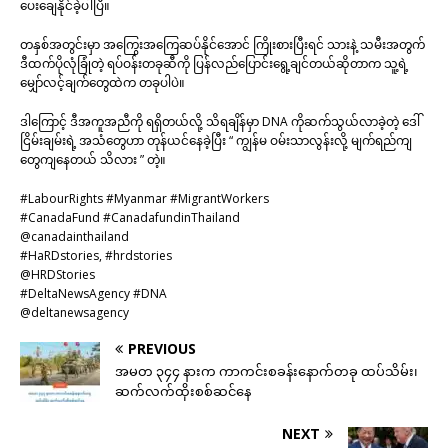
ပေးချေနိုင်ခဲ့ပါပြီ။
တနှစ်အတွင်းမှာ အကြွေးအကြေဆပ်နိုင်အောင် ကြိုးစားပြီးရင် သားနဲ့ သမီးအတွက်
ဒီထက်ပိုလုံခြုံတဲ့ ရပ်ဝန်းတခုဆီကို ပြန်လည်ပြောင်းရွေ့ချင်တယ်ဆိုတာက သူ့ရဲ့
မျှော်လင့်ချက်တွေထဲက တခုပါပဲ။
ဒါကြောင့် ဒီအကူအညီကို ရရှိတယ်လို့ သိရချိန်မှာ DNA ကိုဆက်သွယ်လာခဲ့တဲ့ ဒေါ်
ငြိမ်းချမ်းရဲ့ အသံတွေဟာ တုန်ယင်နေခဲ့ပြီး “ ကျွန်မ ဝမ်းသာလွန်းလို့ မျက်ရည်ကျ
တွေကျနေတယ် သိလား ” တဲ့။
#LabourRights #Myanmar #MigrantWorkers
#CanadaFund #CanadafundinThailand
@canadainthailand
#HaRDstories, #hrdstories
@HRDStories
#DeltaNewsAgency #DNA
@deltanewsagency
PREVIOUS
အမတ ၃၄၄ နားက ကာကင်းစခန်းနောက်တခု ထပ်သိမ်း၊
ဆက်လက်ထိုးစစ်ဆင်နေ
NEXT