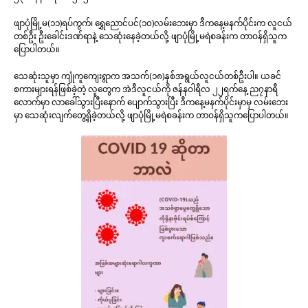
ဖျာပုံမြို့မ(၁၁)ရပ်ကွက်၊ ရွှေညောင်ပင်(၁၀)လမ်းဘေးမှာ ဒီကနေ့မနက်ပိုင်းက လူငယ်
တစ်ဦး ဦးခေါင်းဒဏ်ရာနဲ့ သေဆုံးနေခဲ့တယ်လို့ ဖျာပုံမြို့မရဲစခန်းက တာဝန်ရှိသူက
ပြောပါတယ်။
သေဆုံးသူမှာ ကျုံကူကျေးရွာက အသက်(၁၈)နှစ်အရွယ်လူငယ်တစ်ဦးပါ။ ယခင်
စကားများရန်ဖြစ်ခဲ့တဲ့ လူတွေက အဲဒီလူငယ်ကို ဇန်နဝါရီလ ၂၂ရက်နေ့ ည၇နာရီ
လောက်မှာ လာခေါ်သွားပြီးနောက် ပျောက်သွားပြီး ဒီကနေ့မနက်ပိုင်းမှာမှ လမ်းဘေး
မှာ သေဆုံးလျက်တွေ့ရှိခဲ့တယ်လို့ ဖျာပုံမြို့မရဲစခန်းက တာဝန်ရှိသူကပြောပါတယ်။