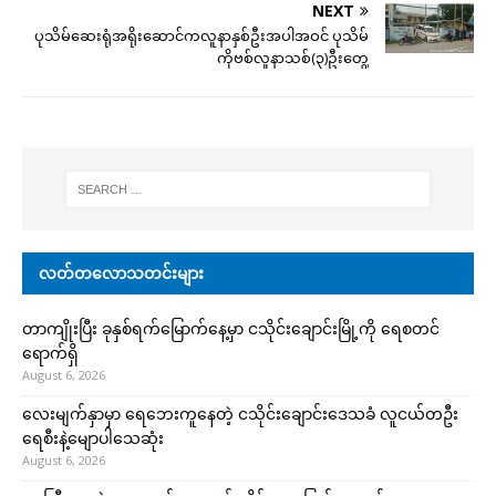
NEXT
ပုသိမ်ဆေးရုံအရိုးဆောင်ကလူနာနှစ်ဦးအပါအဝင် ပုသိမ်
ကိုဗစ်လူနာသစ်(၃)ဦးတွေ့
လတ်တလောသတင်းများ
တာကျိုးပြီး ခုနှစ်ရက်မြောက်နေ့မှာ ငသိုင်းချောင်းမြို့ကို ရေစတင်
ရောက်ရှိ
August 6, 2026
လေးမျက်နှာမှာ ရေဘေးကူနေတဲ့ ငသိုင်းချောင်းဒေသခံ လူငယ်တဦး
ရေစီးနဲ့မျောပါသေဆုံး
August 6, 2026