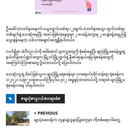
ဦးခေါင်းဝဲဘက်နားနောက် သွေးထွက်ဒဏ်ရာ (၂)ချက်၊ ဝဲဘက်နားသွေး ထွက်ဒဏ်ရာ
တစ်ချက်နဲ့ သေဆုံးနေပြီး အခင်းဖြစ်တဲ့နေရာမှာ ၂ ပေခန့်အကွာမှ ၂ ပေခွဲခန့်အရှည်ရှိ
သွေးစွန်းနေတဲ့ သစ်သားချောင်းတွေ့ရှိခဲ့ပါတယ်။
လက်ရှိမှာ အဲဒီလူငယ်ကို ခေါ်ဆောင်သွားသူတွေကို စုံစမ်းနေပြီး ဖျာပုံမြို့မစခန်းမှူးနဲ့
နယ်ထိန်းထပ်ဖွဲ့ဝင်တွေက မြို့ဝင်မြို့ထွက်နဲ့ နီးစပ်ရာနယ်မြေ ရဲစခန်းတွေကို
အကြောင်းကြားစာတွေ ပို့ထားတယ်လို့ ပြောပါတယ်။
သေဆုံးသူရဲ့ မိခင်ဖြစ်သူက ဖျာပုံမြို့မရဲစခန်းမှာ လာရောက်တိုင်တန်းရာ ရဲစခန်းက
၁/၂၀၂၁ (ပ)၉/၂၀ရာဇသတ်ကြီးပုဒ်မ ၃၀၂ အမှုဖွင့်ထားတယ်လို့ တရားခံ ဖျာပုံမြို့မ
ရဲစခန်းကနေ သိရပါတယ်။
#ဖျာပုံ#လူငယ်#တရားခံ#
PREVIOUS
ဖျာပုံဆေးရုံက လူနာနဲ့သူနာပြုတွေမှာ ကိုဗစ်ရောဂါတွေ့