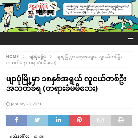
HOME
ဖျာပုံခရိုင်
ဖျာပုံမြို့မှာ ၁၈နှစ်အရွယ် လူငယ်တစ်ဦး
အသတ်ခံရ (တရားခံမမိသေး)
ဖျာပုံမြို့မှာ ၁၈နှစ်အရွယ် လူငယ်တစ်ဦး
အသတ်ခံရ (တရားခံမမိသေး)
January 23, 2021
၂၃၊ ဇန်နဝါရီလ ၊ ၂၀၂၁။