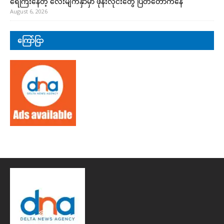
ရေကြီးနေတဲ့ လေးမျက်နှာမှာ ဖုန်းလိုင်းတွေ ပြတ်တောက်နေ
August 6, 2026
ကြော်ငြာ