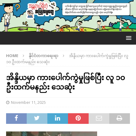
HOME
နိုင်ငံတကာရေးရာ
အိန္ဒိယမှာ ကားပေါက်ကွဲမှုဖြစ်ပြီး လူ
၁၀ ဦးထက်မနည်း သေဆုံး
အိန္ဒိယမှာ ကားပေါက်ကွဲမှုဖြစ်ပြီး လူ ၁၀
ဦးထက်မနည်း သေဆုံး
November 11, 2025