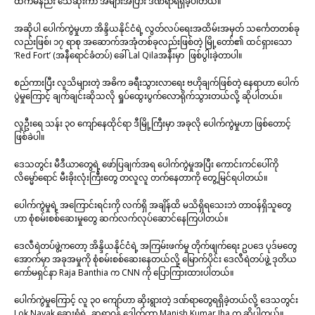
ထက်မနည်း သေဆုံးကာ အများအပြား ဒဏ်ရာရရှိခဲ့ပါတယ်။
အဆိုပါ ပေါက်ကွဲမှုဟာ အိန္ဒိယနိုင်ငံရဲ့ လွတ်လပ်ရေးအထိမ်းအမှတ် သင်္ကေတတစ်ခု
လည်းဖြစ်၊ ၁၇ ရာစု အဆောက်အအုံတစ်ခုလည်းဖြစ်တဲ့ မြို့တော်၏ ထင်ရှားသော
‘Red Fort’ (အနီရောင်ခံတပ်) ခေါ် Lal Qilaအနီးမှာ ဖြစ်ပွါးခဲ့တာပါ။
စည်ကားပြီး လူသိများတဲ့ အဓိက ခရီးသွားလာရေး ဗဟိုချက်ဖြစ်တဲ့ နေရာဟာ ပေါက်
ပွဲမှုကြောင့် ချက်ချင်းဆိုသလို ရှုပ်ထွေးပွက်လောရိုက်သွားတယ်လို့ ဆိုပါတယ်။
လူဦးရေ သန်း ၃၀ ကျော်နေထိုင်ရာ ဒီမြို့ကြီးမှာ အခုလို ပေါက်ကွဲမှုဟာ ဖြစ်တောင့်
ဖြစ်ခဲပါ။
ဒေသတွင်း မီဒီယာတွေရဲ့ ဖော်ပြချက်အရ ပေါက်ကွဲမှုအပြီး ကောင်းကင်ပေါ်ကို
လိမ္မော်ရောင် မီးခိုးလုံးကြီးတွေ တလူလူ တက်နေတာကို တွေ့မြင်ရပါတယ်။
ပေါက်ကွဲမှုရဲ့ အကြောင်းရင်းကို လက်ရှိ အချိန်ထိ မသိရှိရသေးဘဲ တာဝန်ရှိသူတွေ
ဟာ စုံစမ်းစစ်ဆေးမှုတွေ ဆက်လက်လုပ်ဆောင်နေကြပါတယ်။
ဒေလီရဲတပ်ဖွဲ့ကတော့ အိန္ဒိယနိုင်ငံရဲ့ အကြမ်းဖက်မှု တိုက်ဖျက်ရေး ဥပဒေ ပုဒ်မတွေ
အောက်မှာ အခုအမှုကို စုံစမ်းစစ်ဆေးနေတယ်လို့ မြောက်ပိုင်း ဒေလီရဲတပ်ဖွဲ့ ဒုတိယ
ကော်မရှင်နာ Raja Banthia က CNN ကို ပြောကြားထားပါတယ်။
ပေါက်ကွဲမှုကြောင့် လူ ၃၀ ကျော်ဟာ ဆိုးရွားတဲ့ ဒဏ်ရာတွေရရှိခဲ့တယ်လို့ ဒေသတွင်း
Lok Nayak ဆေးရုံရဲ့ ဆရာဝန် ဒေါက်တာ Manish Kumar Jha က ဆိုပါတယ်။