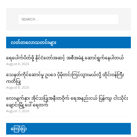
လတ်တလောသတင်းများ
ရေပေါက်ပိတ်ဖို့ နိုင်ငံတော်အဆင့် အစီအမံနဲ့ ဆောင်ရွက်နေပါတယ်
August 8, 2026
သေနတ်ကိုင်ဆောင်မှု ဥပဒေ ပိုမိုတင်းကြပ်သွားမယ်လို့ ထိုင်းဝန်ကြီး
ကတိပြု
August 8, 2026
လေးမျက်နှာ၊ အိုင်သပြုအနီးတဝိုက် ရေအနည်းငယ် ပြန်ကျ၊ ငါးသိုင်း
ချောင်းမြို့ပေါ် ရေတက်
August 7, 2026
ကြော်ငြာ