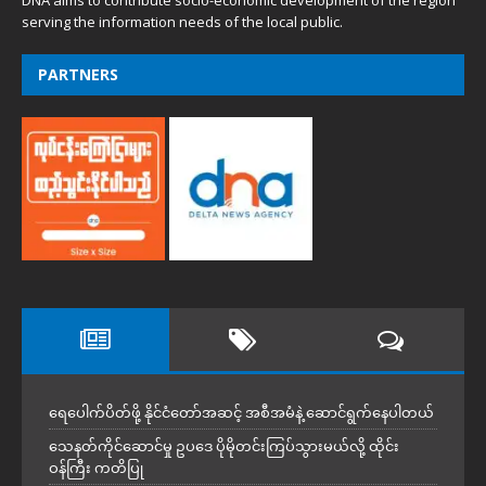
DNA aims to contribute socio-economic development of the region
serving the information needs of the local public.
PARTNERS
ရေပေါက်ပိတ်ဖို့ နိုင်ငံတော်အဆင့် အစီအမံနဲ့ ဆောင်ရွက်နေပါတယ်
သေနတ်ကိုင်ဆောင်မှု ဥပဒေ ပိုမိုတင်းကြပ်သွားမယ်လို့ ထိုင်း
ဝန်ကြီး ကတိပြု