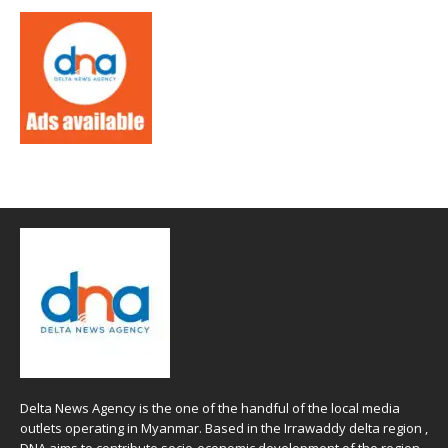
Delta News Agency is the one of the handful of the local media
outlets operating in Myanmar. Based in the Irrawaddy delta region ,