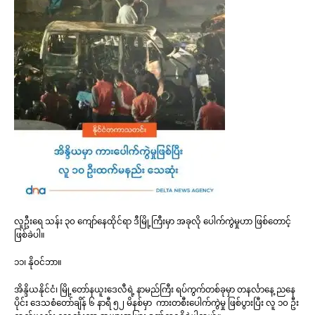
လူဦးရေ သန်း ၃၀ ကျော်နေထိုင်ရာ ဒီမြို့ကြီးမှာ အခုလို ပေါက်ကွဲမှုဟာ ဖြစ်တောင့်
ဖြစ်ခဲပါ။
၁၁၊ နိုဝင်ဘာ။
အိန္ဒိယနိုင်ငံ၊ မြို့တော်နယူးဒေလီရဲ့ နာမည်ကြီး ရပ်ကွက်တစ်ခုမှာ တနင်္လာနေ့ ညနေ
ပိုင်း ဒေသစံတော်ချိန် ၆ နာရီ ၅၂ မိနစ်မှာ ကားတစီးပေါက်ကွဲမှု ဖြစ်ပွားပြီး လူ ၁၀ ဦး