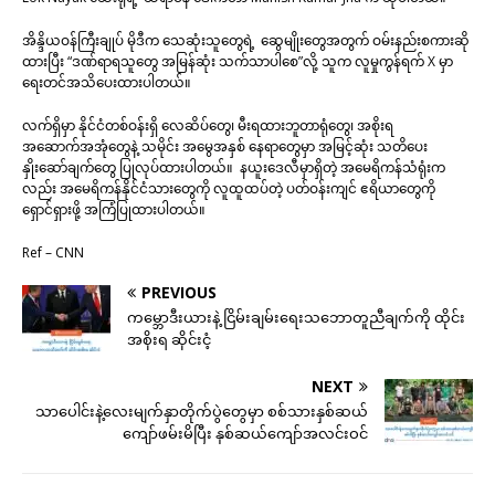
အိန္ဒိယဝန်ကြီးချုပ် မိုဒီက သေဆုံးသူတွေရဲ့ ဆွေမျိုးတွေအတွက် ဝမ်းနည်းစကားဆို
ထားပြီး “ဒဏ်ရာရသူတွေ အမြန်ဆုံး သက်သာပါစေ”လို့ သူက လူမှုကွန်ရက် X မှာ
ရေးတင်အသိပေးထားပါတယ်။
လက်ရှိမှာ နိုင်ငံတစ်ဝန်းရှိ လေဆိပ်တွေ၊ မီးရထားဘူတာရုံတွေ၊ အစိုးရ
အဆောက်အအုံတွေနဲ့ သမိုင်း အမွေအနှစ် နေရာတွေမှာ အမြင့်ဆုံး သတိပေး
နှိုးဆော်ချက်တွေ ပြုလုပ်ထားပါတယ်။ နယူးဒေလီမှာရှိတဲ့ အမေရိကန်သံရုံးက
လည်း အမေရိကန်နိုင်ငံသားတွေကို လူထူထပ်တဲ့ ပတ်ဝန်းကျင် ဧရိယာတွေကို
ရှောင်ရှားဖို့ အကြံပြုထားပါတယ်။
Ref – CNN
PREVIOUS
ကမ္ဘောဒီးယားနဲ့ ငြိမ်းချမ်းရေးသဘောတူညီချက်ကို ထိုင်း
အစိုးရ ဆိုင်းငံ့
NEXT
သာပေါင်းနဲ့လေးမျက်နှာတိုက်ပွဲတွေမှာ စစ်သားနှစ်ဆယ်
ကျော်ဖမ်းမိပြီး နှစ်ဆယ်ကျော်အလင်းဝင်