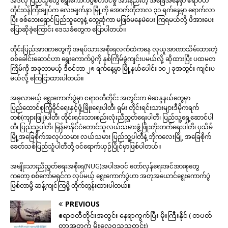
အဲဒီလို ပြည်သူတွေ ရွေးကောက်ပွဲစိတ်ဝင်မှု အားနည်းတဲ့ အခြေအနေမှာ ဧရာ၀တီ
တိုင်းဝန်ကြီးချုပ်က လေးမျက်နှာ မြို့ကို အောက်တိုဘာလ ၃၁ ရက်နေ့မှာ ရောက်လာ
ပြီး စစ်ဘေးရှောင်ပြည်သူတွေနဲ့ တွေ့ဆုံကာ မဖြစ်မနေမဲပေး ကြရမယ်လို့ ဖိအားပေး
ပြောဆိုခဲ့ကြောင်း ဒေသခံတွေက ပြောပါတယ်။
တိုင်းပြည်အာဏာတွေကို အရပ်သားအစိုးရလက်ထဲကနေ လုယူအာဏာသိမ်းထားတဲ့
စစ်ခေါင်းဆောင်ဟာ ရွေးကောက်ပွဲကို နှစ်ကြိမ်ခွဲကျင်းပမယ်လို့ ဆိုထားပြီး ပထမတ
ကြိမ်ကို အခုလာမယ့် ဒီဇင်ဘာ ၂၈ ရက်နေ့မှာ မြို့နယ်ပေါင်း ၁၀၂ ခုအတွင်း ကျင်းပ
မယ်လို့ ကြေငြာထားပါတယ်။
အခုလာမယ့် ရွေးကောက်ပွဲမှာ ဧရာ၀တီတိုင်း အတွင်းက မဲဆန္ဒနယ်တွေမှာ
ပြည်ထောင်စုကြံ့ခိုင်ရေးနှင့်ဖွံ့ဖြိုးရေးပါတီ၊ ရှမ်း တိုင်းရင်းသားများဒီမိုကရက်
တစ်(ကျားဖြူ)ပါတီ၊ တိုင်းရင်းသားစည်းလုံးညီညွှတ်ရေးပါတီ၊ ပြည်သူ့ရှေ့ဆောင်ပါ
တီ၊ ပြည်သူ့ပါတီ၊ မြန်မာနိုင်ငံတောင်သူလယ်သမားဖွံ့ဖြိုးတိုးတက်ရေးပါတီ၊ ပုသိမ်
မြို့အခြေစိုက်အလုပ်သမား လယ်သမား ပြည်သူ့ပါတီနဲ့ ဘိုကလေးမြို့ အခြေစိုက်
ခေတ်သစ်ပြည်သူံပါတီတို့ ဝင်ရောက်ယှဉ်ပြိုင်မှာဖြစ်ပါတယ်။
အမျိုးသားညီညွှတ်ရေးအစိုးရ(NUG)အပါအဝင် တော်လှန်ရေးအင်အားစုတွေ
ကတော့ စစ်ကော်မရှင်က လုပ်မယ့် ရွေးကောက်ပွဲဟာ အတုအယောင်ရွေးကောက်ပွဲ
ဖြစ်တာမို့ ဆန့်ကျင်ကြဖို့ တိုက်တွန်းထားပါတယ်။
PREVIOUS
ဧရာဝတီတိုင်းအတွင်း နေရာကွက်ပြီး မိုးကြီးနိုင် ( တပတ်
တာအတွက် မိုးလေဝသသတင်း)