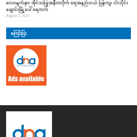
လေးမျက်နှာ၊ အိုင်သပြုအနီးတဝိုက် ရေအနည်းငယ် ပြန်ကျ၊ ငါးသိုင်း
ချောင်းမြို့ပေါ် ရေတက်
August 7, 2026
ကြော်ငြာ