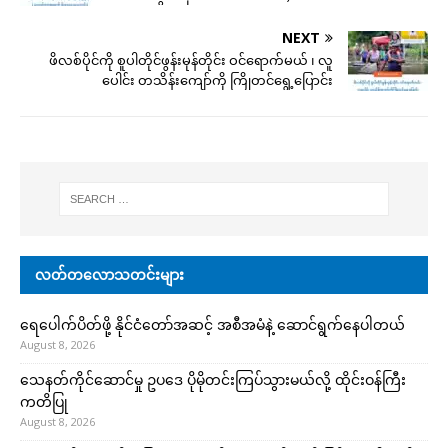
NEXT
ဖိလစ်ပိုင်ကို စူပါတိုင်ဖွန်းမုန်တိုင်း ဝင်ရောက်မယ် ၊ လူ
ပေါင်း တသိန်းကျော်ကို ကြိုတင်ရွေ့ပြောင်း
လတ်တလောသတင်းများ
ရေပေါက်ပိတ်ဖို့ နိုင်ငံတော်အဆင့် အစီအမံနဲ့ ဆောင်ရွက်နေပါတယ်
August 8, 2026
သေနတ်ကိုင်ဆောင်မှု ဥပဒေ ပိုမိုတင်းကြပ်သွားမယ်လို့ ထိုင်းဝန်ကြီး
ကတိပြု
August 8, 2026