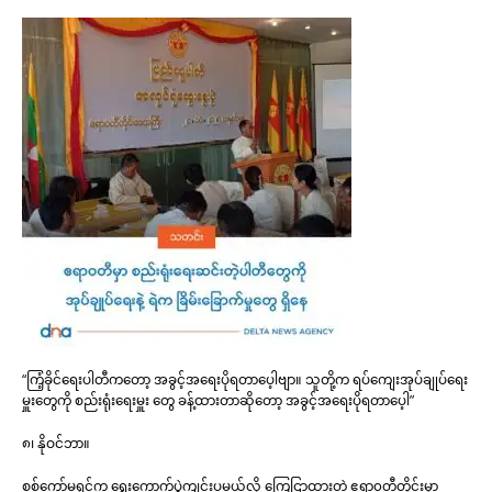
“ကြံ့ခိုင်ရေးပါတီကတော့ အခွင့်အရေးပိုရတာပေ့ါဗျာ။ သူတို့က ရပ်ကျေးအုပ်ချုပ်ရေး
မှူးတွေကို စည်းရုံးရေးမှူး တွေ ခန့်ထားတာဆိုတော့ အခွင့်အရေးပိုရတာပေ့ါ”
၈၊ နိုဝင်ဘာ။
စစ်ကော်မရှင်က ရွေးကောက်ပွဲကျင်းပမယ်လို့ ကြေငြာထားတဲ့ ဧရာ၀တီတိုင်းမှာ