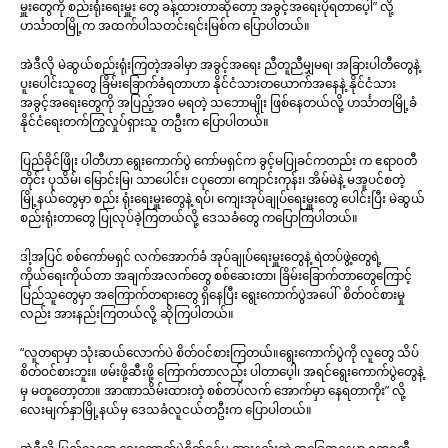
မှူးတွေကို စည်းရုံးရေးမှူး တွေ ခန့်ထားတာဆိုတော့ အခွင့်အရေးပိုရတာပေ့ါ” လို့
ဟင်္သာတမြို့က အထက်ပါသတင်းရင်းမြစ်က ပြောပါတယ်။
အဲဒီလို မဲဆွယ်စည်းရုံးကြတဲ့အခါမှာ အခွင့်အရေး ညီတူညီမျှမရ၊ အခြားပါတီတွေနဲ့
ပူးပေါင်းသူတွေ ခြိမ်းခြောက်ခံရတာဟာ နိုင်ငံသားတယောက်အနေနဲ့ နိုင်ငံသား
အခွင့်အရေးတွေကို အပြည့်အ၀ မရတဲ့ သဘောမျိုး ဖြစ်နေတယ်လို့ ဟင်္သာတမြို့ခံ
နိုင်ငံရေးတက်ကြွလှုပ်ရှားသူ တဦးက ပြောပါတယ်။
ပြည်ခိုင်ဖြိုး ပါတီဟာ ရွေးကောက်ပွဲ ကော်မရှင်က ခွင့်မပြုခင်ကတည်း က ဧရာ၀တီ
တိုင်း ပုသိမ်၊ မြောင်းမြ၊ သာပေါင်း၊ ငပုတော၊ ကျောင်းကုန်း၊ အိမ်မဲနဲ့ မအူပင်စတဲ့
မြို့နယ်တွေမှာ စည်း ရုံးရေးမှူးတွေနဲ့ ရပ်၊ ကျေးအုပ်ချုပ်ရေးမှူးတွေ ပေါင်းပြီး မဲဆွယ်
စည်းရုံးတာတွေ ပြုလုပ်ခဲ့ကြတယ်လို့ ဒေသခံတွေ ကပြောကြပါတယ်။
ဒါ့အပြင် စစ်ကော်မရှင် လက်အောက်ခံ အုပ်ချုပ်ရေးမှူးတွေနဲ့ ရဲတပ်ဖွဲ့တွေရဲ့
ကိုယ်ရေးကိုယ်တာ အချက်အလက်တွေ စစ်ဆေးတာ၊ ခြိမ်းခြောက်တာတွေကြောင့်
ပြည်သူတွေမှာ အကြောက်တရားတွေ ရှိနေပြီး ရွေးကောက်ပွဲအပေါ် စိတ်ဝင်စားမှု
လည်း အားနည်းကြတယ်လို့ ဆိုကြပါတယ်။
“လူတရာမှာ သုံးဆယ်လောက်ပဲ စိတ်ဝင်စားကြတယ်။ရွေးကောက်ပွဲကို လူတွေ သိပ်
စိတ်ဝင်စားဘူး။ ဖမ်းဖို့ဆီးဖို့ ကြောက်တာလည်း ပါတာပေ့ါ၊ အရင်ရွေးကောက်ပွဲတွေနဲ့
မှ မတူတော့တာ။ အာဏာသိမ်းထားတဲ့ စစ်တပ်လက် အောက်မှာ နေရတာကိုး” လို့
လေးမျက်နှာမြို့နယ်မှ ဒေသခံလူငယ်တဦးက ပြောပါတယ်။