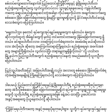
စစ်တပ်ကျောထောက်နောက်ခံ ပြည်ထောင်စုကြံ့ခိုင်ရေးနှင့် ဖွံဖြိုးရေးပါတီဟာ
စည်းရုံးရေးခရီးစဉ်တွေ လွတ်လွတ်လပ်လပ် သွားခွင့်ရနေပေမယ့် ကျန်ပါတီတွေ
ကတော့ မဲဆွယ်စည်းရုံးရေးဆင်းတဲ့အခါမှာ ကိုယ်ရေးကိုယ်တာ အချက်အလက်တွေ
စစ်ဆေး၊ ခြိမ်း ခြောက်ခံရတာတွေ ရှိနေပြီး မျှတမှုမရှိဘူးလို့ နိုင်ငံရေးပါတီဝင်တွေနဲ့
ဒေသခံတွေက ပြောကြပါတယ်။
“မမျှတပါဘူး၊ ခုတောင် ရပ်ကျေးအုပ်ချုပ်ရေးမှူးတွေက ရစ်တယ်။ ရဲတွေက
ဆိုင်းဘုတ်ထူတဲ့ အိမ်ရှင်တွေကို မှတ်ပုံ တင်တောင်းတာတွေ၊ ခြိမ်းခြောက်တာတွေ ရှိ
တယ်။ ခင်ဗျားပါတီဝင်လား၊ ဘာကြောင့်လက်ခံရတာလဲ။ အဖမ်းခံရ မယ်ဆိုတာသိ
လား အဲလိုပေ့ါ။ ဆိုတော့ အကြောက်တရားကြုံရတယ်၊ စည်းရုံးရေးမှာ အခက်အခဲ
တွေ အများကြီးရှိတယ်။ လွတ်လပ်ပြီး တရားမျှတမှုရှိဖို့လိုတယ်” လို့ ဟင်္သာတ
မြို့နယ်က ပြည်သူ့ပါတီအတွက် စည်းရုံးရေးလုပ်နေတဲ့ အမည်မဖော်လိုသူတဦးက
ပြောပါတယ်။
ပြည်သူ့ပါအတီအပြင် အခြားပါတီအချို့လည်း အလားတူ စစ်ဆေး၊ ခြိမ်းခြောက်ခံရ
တဲ့အခြေအနေမျိုးနဲ့ ကြုံနေကြရတယ်လို့ ဒေသခံတွေက ပြောကြပါတယ်။
ဒါပေမယ့် ပြည်ထောင်စုကြံ့ခိုင်ရေးနှင့်ဖွံ့ဖြိုးရေးပါတီရဲ့ စည်းရုံးရေးခရီးစဉ်တွေမှာ
တော့ အဲဒီလိုစစ်ဆေး၊ ခြိမ်း ခြောက်တာတွေမရှိဘဲ ရပ်ကွက်၊ ကျေးရွာအုပ်ချုပ်ရေးမှူး
တွေကို သူတိုပါတီရဲ့ စည်းရုံးရေးမှူးတွေအဖြစ် ခန့်အပ် ထားပြီး ပူးပေါင်းကာ
အခွင့်အရေးတွေ ပိုယူနေတယ်လို့ ဆိုပါတယ်။
“ကြံ့ခိုင်ရေးပါတီကတော့ အခွင့်အရေးပိုရတာပေ့ါဗျာ။ သူတို့က ရပ်ကျေးအုပ်ချုပ်ရေး