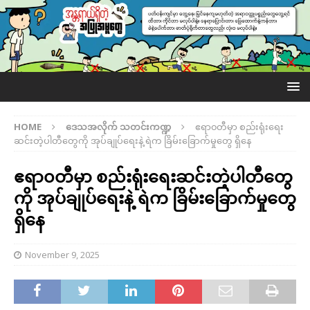
HOME
ဒေသအလိုက် သတင်းကဏ္ဍ
ဧရာ၀တီမှာ စည်းရုံးရေး
ဆင်းတဲ့ပါတီတွေကို အုပ်ချုပ်ရေးနဲ့ ရဲက ခြိမ်းခြောက်မှုတွေ ရှိနေ
ဧရာ၀တီမှာ စည်းရုံးရေးဆင်းတဲ့ပါတီတွေ
ကို အုပ်ချုပ်ရေးနဲ့ ရဲက ခြိမ်းခြောက်မှုတွေ
ရှိနေ
November 9, 2025