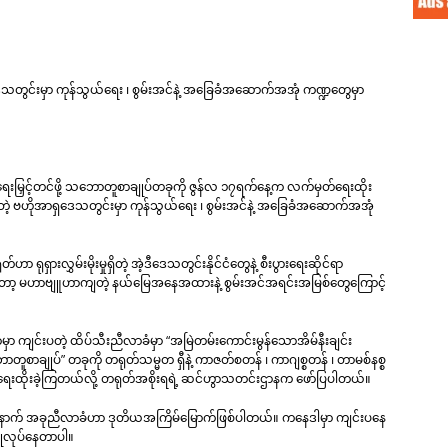
တွင်းမှာ ကုန်သွယ်ရေး ၊ စွမ်းအင်နဲ့ အခြေခံအဆောက်အအုံ ကဏ္ဍတွေမှာ
ံရေးမြှင့်တင်ဖို့ သဘောတူစာချုပ်တခုကို ဇွန်လ ၁၇ရက်နေ့က လက်မှတ်ရေးထိုး
 ဗဟိုအာရှဒေသတွင်းမှာ ကုန်သွယ်ရေး ၊ စွမ်းအင်နဲ့ အခြေခံအဆောက်အအုံ
ာ ရုရှားလွှမ်းမိုးမှုရှိတဲ့ အဲ့ဒီဒေသတွင်းနိုင်ငံတွေနဲ့ စီးပွားရေးဆိုင်ရာ
ိကကတော့ မဟာဗျူဟာကျတဲ့ နယ်မြေအနေအထားနဲ့ စွမ်းအင်အရင်းအမြစ်တွေကြောင့်
ာ ကျင်းပတဲ့ ထိပ်သီးညီလာခံမှာ “အမြဲတမ်းကောင်းမွန်သောအိမ်နီးချင်း
ချုပ်” တခုကို တရုတ်သမ္မတ ရှီနဲ့ ကာဇတ်စတန် ၊ ကာဂျစ္စတန် ၊ တာမစ်နစ္စ
ရေးထိုးခဲ့ကြတယ်လို့ တရုတ်အစိုးရရဲ့ ဆင်ဟွာသတင်းဌာနက ဖော်ပြပါတယ်။
ံပြီးနောက် အခုညီလာခံဟာ ဒုတိယအကြိမ်မြောက်ဖြစ်ပါတယ်။ ကနေဒါမှာ ကျင်းပနေ
ပြုလုပ်နေတာပါ။