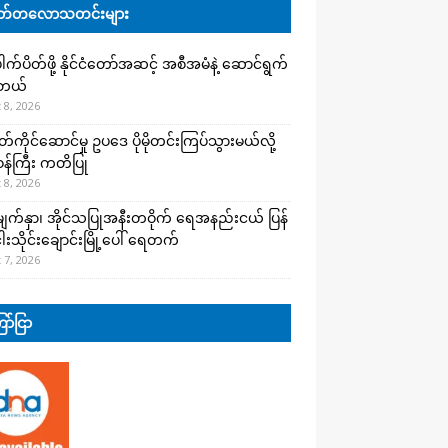
်တလောသတင်းများ
က်ပိတ်ဖို့ နိုင်ငံတော်အဆင့် အစီအမံနဲ့ ဆောင်ရွက်
ါတယ်
 8, 2026
ကိုင်ဆောင်မှု ဥပဒေ ပိုမိုတင်းကြပ်သွားမယ်လို့
းဝန်ကြီး ကတိပြု
 8, 2026
က်နှာ၊ အိုင်သပြုအနီးတဝိုက် ရေအနည်းငယ် ပြန်
ါးသိုင်းချောင်းမြို့ပေါ် ရေတက်
 7, 2026
ာ်ငြာ