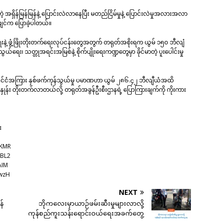
့ အရှိန်မြန်မြန်နဲ့ ပြောင်းလဲလာနေပြီး မတည်ငြိမ်မှုနဲ့ ပြောင်းလဲမှုအလားအလာ
်ဖျင်က ပြောခဲ့ပါတယ်။
ရေးနဲ့ ဖွံ့ဖြိုးတိုးတက်ရေးလုပ်ငန်းတွေအတွက် တရုတ်အစိုးရက ယွမ် ၁၅၀ ဘီလျံ
သွယ်ရေး၊ သတ္တုအရင်းအမြစ်နဲ့ စိုက်ပျိုးရေးကဏ္ဍတွေမှာ ခိုင်မာတဲ့ ပူးပေါင်းမှု
 နိုင်ငံအကြား နှစ်ဖက်ကုန်သွယ်မှု ပမာဏဟာ ယွမ် ၂၈၆.၄၂ ဘီလျီယံအထိ
ခိုင်နှုန်း တိုးတက်လာတယ်လို့ တရုတ်အခွန်ဦးစီးဌာနရဲ့ ပြောကြားချက်ကို ကိုးကား
း
xKMR
hBL2
AIM
pwzH
NEXT
န်
ဘိုကလေးမှာယာဉ်ဖမ်းဆီးမှုများလာလို့
ကုန်စည်ကူးသန်းရောင်းဝယ်ရေးအခက်တွေ့