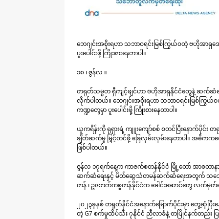
ဘေဂျင်းအစိုးရဟာ သဘာဝရင်းမြစ်ကြွယ်ဝတဲ့ ဗဟိုအာရှဒေသ
ပူးပေါင်းဖို့ ကြိုးစားနေတာပါ။
၁၈ ၊ ဇွန်လ ။
တရုတ်သမ္မတ ရှီကျင့်ဖျင်ဟာ ဗဟိုအာရှနိုင်ငံတွေနဲ့ ဆက်ဆ
လိုက်ပါတယ်။ ဘေဂျင်းအစိုးရဟာ သဘာဝရင်းမြစ်ကြွယ်ဝတဲ့
ကဏ္ဍတွေမှာ ပူးပေါင်းဖို့ ကြိုးစားနေတာပါ။
ယူကရိန်းကို ရုရှားရဲ့ ကျူးကျော်စစ် စတင်ပြီးနောက်ပိုင်း တရုတ်ဟ
ချိတ်ဆက်မှု မြှင့်တင်ဖို့ ခြေလှမ်းလှမ်းနေတာပါ။ အဓ
ဖြစ်ပါတယ်။
ဇွန်လ ၁၇ရက်နေ့က ကာဇက်စတန်နိုင်ငံ မြို့တော် အာစတာနာမှ
ဆက်ဆံရေးနှင့် မိတ်ဆွေသံတမန်ဆက်ဆံရေးအတွက် သဘောတူစာ
တန် ၊ ဥဇဘက်ကစ္စတန်နိုင်ငံက ခေါင်းဆောင်တွေ လက်မှတ်
၂၀၂၃ခုနှစ် တရုတ်နိုင်ငံအနောက်မြောက်ပိုင်းမှာ တွေ့ဆု
တဲ့ G7 စက်မှုထိပ်သီး ၇နိုင်ငံ ညီလာခံနဲ့ တပြိုင်နက်တည်း 