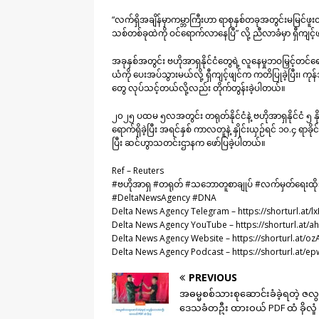
“လက်ရှိအချိန်မှာကမ္ဘာကြီးဟာ ရာစုနှစ်တခုအတွင်းမမြင်ဖူးတဲ
သစ်တစ်ခုထဲကို ဝင်ရောက်လာနေပြီ” လို့ ညီလာခံမှာ ရှီကျင့
အခုနှစ်အတွင်း ဗဟိုအာရှနိုင်ငံတွေရဲ့ လူနေမှုဘဝမြှင့်တင်
ယံကို ပေးအပ်သွားမယ်လို့ ရှီကျင့်ဖျင်က ကတိပြုခဲ့ပြီး၊ ကုန်
တွေ လုပ်သင့်တယ်လို့လည်း တိုက်တွန်းခဲ့ပါတယ်။
၂၀၂၅ ပထမ ၅လအတွင်း တရုတ်နိုင်ငံနဲ့ ဗဟိုအာရှနိုင်ငံ ၅
ရောက်ရှိခဲ့ပြီး အရင်နှစ် ကာလတူနဲ့ နှိုင်းယှဉ်ရင် ၁၀.၄ ရာ
ပြီး ဆင်ဟွာသတင်းဌာနက ဖော်ပြခဲ့ပါတယ်။
Ref – Reuters
#ဗဟိုအာရှ #တရုတ် #သဘောတူစာချုပ် #လက်မှတ်ရေးထို
#DeltaNewsAgency #DNA
Delta News Agency Telegram – https://shorturl.at/l
Delta News Agency YouTube – https://shorturl.at/a
Delta News Agency Website – https://shorturl.at/oz
Delta News Agency Podcast – https://shorturl.at/e
PREVIOUS
အဓမ္မစစ်သားစုဆောင်းခံခဲ့ရတဲ့ ဇလွ
ဒေသခံတဦး ထားဝယ် PDF ထံ ခိုလှုံ