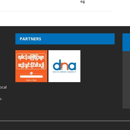
နေ
PARTNERS
ocal
o-