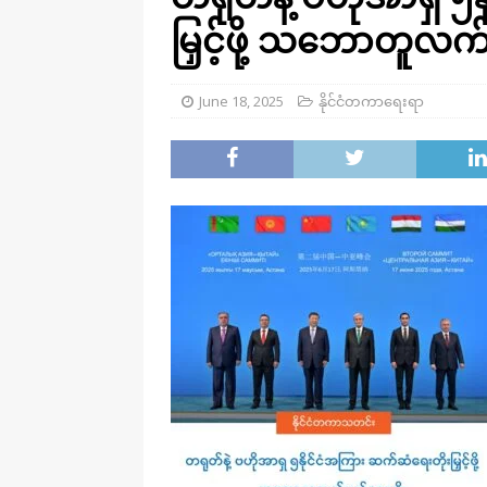
မြှင့်ဖို့ သဘောတူလက
June 18, 2025
နိုင်ငံတကာရေးရာ