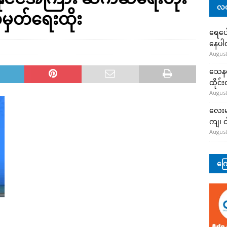
လတ
်မှတ်ရေးထိုး
ရေပေါ
နေပ
August
သေနတ်
ထိုင်
August
လေးမျ
ကျ၊ င
August
ကြေ