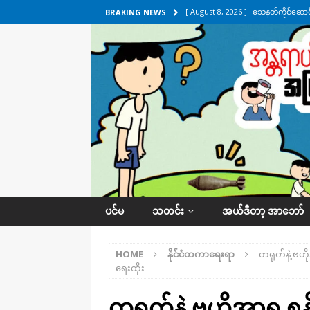
[ August 8, 2026 ]
သေနတ်ကိုင်ဆောင်မှ
BRAKING NEWS
[ August 7, 2026 ]
လေးမျက်နှာ၊ အိုင
ဒေသအလိုက် သတင်းကဏ္ဍ
[ August 7, 2026 ]
ရန်ကုန်မြစ်အတွင
သတင်းကဏ္ဍ
[ August 7, 2026 ]
လွှတ်တော်ကို ရော
UNCATEGORIZED
[ August 8, 2026 ]
ရေပေါက်ပိတ်ဖို့ 
ပင်မ
သတင်း
အယ်ဒီတာ့ အာဘော်
HOME
နိုင်ငံတကာရေးရာ
တရုတ်နဲ့ ဗဟိ
ရေးထိုး
တရုတ်နဲ့ ဗဟိုအာရှ ၅