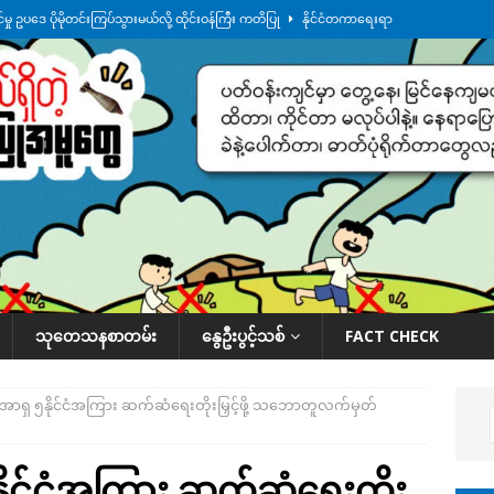
ု ဥပဒေ ပိုမိုတင်းကြပ်သွားမယ်လို့ ထိုင်းဝန်ကြီး ကတိပြု
နိုင်ငံတကာရေးရာ
်သပြုအနီးတဝိုက် ရေအနည်းငယ် ပြန်ကျ၊ ငါးသိုင်းချောင်းမြို့ပေါ် ရေတက်
်း ထူးကဲဒီရေ အ​မြင့် ၂၁ ပေကျော်အထိ တက်မယ်လို့ သတိပေး
ဒေသအလိုက်
က်လာတဲ့ ဦးမင်အောင်လှိုင်ကို ထိုင်းလွှတ်တော်အမတ် အော်ဟစ်ဆန္ဒပြ
နိုင်ငံတော်အဆင့် အစီအမံနဲ့ ဆောင်ရွက်နေပါတယ်
ဆောင်းပါး
သုတေသနစာတမ်း
နွေဦးပွင့်သစ်
FACT CHECK
ုအာရှ ၅နိုင်ငံအကြား ဆက်ဆံရေးတိုးမြှင့်ဖို့ သဘောတူလက်မှတ်
နိုင်ငံအကြား ဆက်ဆံရေးတိုး