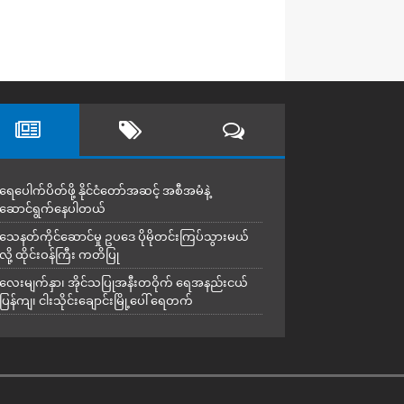
ရေပေါက်ပိတ်ဖို့ နိုင်ငံတော်အဆင့် အစီအမံနဲ့
ဆောင်ရွက်နေပါတယ်
သေနတ်ကိုင်ဆောင်မှု ဥပဒေ ပိုမိုတင်းကြပ်သွားမယ်
လို့ ထိုင်းဝန်ကြီး ကတိပြု
လေးမျက်နှာ၊ အိုင်သပြုအနီးတဝိုက် ရေအနည်းငယ်
ပြန်ကျ၊ ငါးသိုင်းချောင်းမြို့ပေါ် ရေတက်