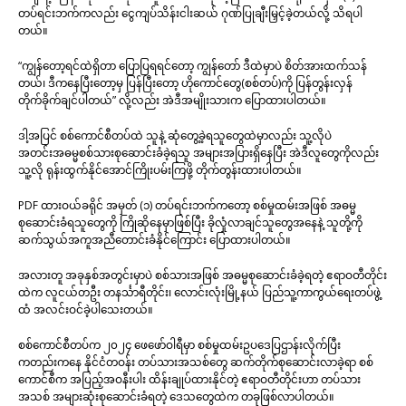
တပ်ရင်းဘက်ကလည်း ငွေကျပ်သိန်းငါးဆယ် ဂုဏ်ပြုချီးမြှင့်ခဲ့တယ်လို့ သိရပါ
တယ်။
“ကျွန်တော့ရင်ထဲရှိတာ ပြောပြရရင်တော့ ကျွန်တော် ဒီထဲမှာပဲ စိတ်အားထက်သန်
တယ်၊ ဒီကနေပြီးတော့မှ ပြန်ပြီးတော့ ဟိုကောင်တွေ(စစ်တပ်)ကို ပြန်တွန်းလှန်
တိုက်ခိုက်ချင်ပါတယ်” လို့လည်း အဲဒီအမျိုးသားက ပြောထားပါတယ်။
ဒါ့အပြင် စစ်ကောင်စီတပ်ထဲ သူနဲ့ ဆုံတွေ့ခဲ့ရသူတွေထဲမှာလည်း သူ့လိုပဲ
အတင်းအဓမ္မစစ်သားစုဆောင်းခံခဲ့ရသူ အများအပြားရှိနေပြီး အဲဒီလူတွေကိုလည်း
သူ့လို ရုန်းထွက်နိုင်အောင်ကြိုးပမ်းကြဖို့ တိုက်တွန်းထားပါတယ်။
PDF ထားဝယ်ခရိုင် အမှတ် (၁) တပ်ရင်းဘက်ကတော့ စစ်မှုထမ်းအဖြစ် အဓမ္မ
စုဆောင်းခံရသူတွေကို ကြိုဆိုနေမှာဖြစ်ပြီး ခိုလှုံလာချင်သူတွေအနေနဲ့ သူတို့ကို
ဆက်သွယ်အကူအညီတောင်းခံနိုင်ကြောင်း ပြောထားပါတယ်။
အလားတူ အခုနှစ်အတွင်းမှာပဲ စစ်သားအဖြစ် အဓမ္မစုဆောင်းခံခဲ့ရတဲ့ ဧရာဝတီတိုင်း
ထဲက လူငယ်တဦး တနင်္သာရီတိုင်း၊ လောင်းလုံးမြို့နယ် ပြည်သူ့ကာကွယ်ရေးတပ်ဖွဲ့
ထံ အလင်းဝင်ခဲ့ပါသေးတယ်။
စစ်ကောင်စီတပ်က ၂၀၂၄ ဖေဖော်ဝါရီမှာ စစ်မှုထမ်းဥပဒေပြဌာန်းလိုက်ပြီး
ကတည်းကနေ နိုင်ငံတဝန်း တပ်သားအသစ်တွေ ဆက်တိုက်စုဆောင်းလာခဲ့ရာ စစ်
ကောင်စီက အပြည့်အဝနီးပါး ထိန်းချုပ်ထားနိုင်တဲ့ ဧရာဝတီတိုင်းဟာ တပ်သား
အသစ် အများဆုံးစုဆောင်းခံရတဲ့ ဒေသတွေထဲက တခုဖြစ်လာပါတယ်။