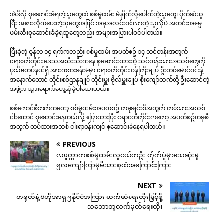
အဲဒီလို စုဆောင်းခံရတဲ့သူတွေထဲ စစ်မှုထမ်း မဲနှိုက်လို့ပေါက်တဲ့သူတွေ၊ ပိုက်ဆံယူ
ပြီး အစားလိုက်ပေးတဲ့သူတွေအပြင် အခုအလင်းဝင်လာတဲ့ သူလိုပဲ အတင်းအဓမ္မ
ဖမ်းဆီးစုဆောင်းခံခဲ့ရသူတွေလည်း အများအပြားပါဝင်ပါတယ်။
ပြီးခဲ့တဲ့ ဇွန်လ ၁၄ ရက်ကလည်း စစ်မှုထမ်း အပတ်စဥ် ၁၄ သင်တန်းအတွက်
ဧရာဝတီတိုင်း ဒေသအသီးသီးကနေ စုဆောင်းထားတဲ့ သင်တန်းသားအသစ်တွေကို
ပုသိမ်တပ်နယ်ရှိ အားကစားခန်းမမှာ ဧရာဝတီတိုင်း ဝန်ကြီးချုပ် ဦးတင်မောင်ဝင်းနဲ့
အနောက်တောင် တိုင်းစစ်ဌာနချုပ် တိုင်းမှူး ဗိုလ်မှူးချုပ် စိုးကျော်ထက်တို့ ဦးဆောင်တဲ့
အဖွဲ့က သွားရောက်တွေ့ဆုံခဲ့ပါသေးတယ်။
စစ်ကောင်စီဘက်ကတော့ စစ်မှုထမ်းအပတ်စဥ် တခုချင်းစီအတွက် တပ်သားအသစ်
ငါးထောင် စုဆောင်းနေတယ်လို့ ပြောထားပြီး ဧရာဝတီတိုင်းကတော့ အပတ်စဥ်တခုစီ
အတွက် တပ်သားအသစ် ငါးရာဝန်းကျင် စုဆောင်းခံနေရပါတယ်။
PREVIOUS
လပွတ္တာကစစ်မှုထမ်းလူငယ်တဦး တိုက်ပွဲမှာသေဆုံးမှု
၅လကျော်ကြာမှမိသားစုထံအကြောင်းကြား
NEXT
တရုတ်နဲ့ ဗဟိုအာရှ ၅နိုင်ငံအကြား ဆက်ဆံရေးတိုးမြှင့်ဖို့
သဘောတူလက်မှတ်ရေးထိုး