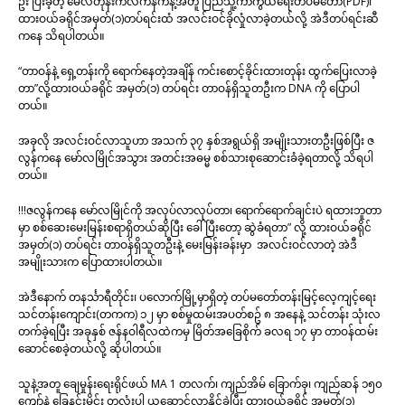
ဦး ပြီးခဲ့တဲ့ မေလတုန်းကလက်နက်နဲ့အတူ ပြည်သူ့ကာကွယ်ရေးတပ်မတော်(PDF)၊
ထားဝယ်ခရိုင်အမှတ်(၁)တပ်ရင်းထံ အလင်းဝင်ခိုလှုံလာခဲ့တယ်လို့ အဲဒီတပ်ရင်းဆီ
ကနေ သိရပါတယ်။
“တာဝန်နဲ့ ရှေ့တန်းကို ရောက်နေတဲ့အချိန် ကင်းစောင့်ခိုင်းထားတုန်း ထွက်ပြေးလာခဲ့
တာ”လို့ထားဝယ်ခရိုင် အမှတ်(၁) တပ်ရင်း တာဝန်ရှိသူတဦးက DNA ကို ပြောပါ
တယ်။
အခုလို အလင်းဝင်လာသူဟာ အသက် ၃၇ နှစ်အရွယ်ရှိ အမျိုးသားတဦးဖြစ်ပြီး ဇ
လွန်ကနေ မော်လမြိုင်အသွား အတင်းအဓမ္မ စစ်သားစုဆောင်းခံခဲ့ရတာလို့ သိရပါ
တယ်။
!!!ဇလွန်ကနေ မော်လမြိုင်ကို အလုပ်လာလုပ်တာ၊ ရောက်ရောက်ချင်းပဲ ရထားဘူတာ
မှာ စစ်ဆေးမေးမြန်းစရာရှိတယ်ဆိုပြီး ခေါ်ပြီးတော့ ဆွဲခံရတာ” လို့ ထားဝယ်ခရိုင်
အမှတ်(၁) တပ်ရင်း တာဝန်ရှိသူတဦးနဲ့ မေးမြန်းခန်းမှာ အလင်းဝင်လာတဲ့ အဲဒီ
အမျိုးသားက ပြောထားပါတယ်။
အဲဒီနောက် တနင်္သာရီတိုင်း၊ ပလောက်မြို့မှာရှိတဲ့ တပ်မတော်တန်းမြင့်လေ့ကျင့်ရေး
သင်တန်းကျောင်း(တကက) ၁၂ မှာ စစ်မှုထမ်းအပတ်စဥ် ၈ အနေနဲ့ သင်တန်း သုံးလ
တက်ခဲ့ရပြီး အခုနှစ် ဇန်နဝါရီလထဲကမှ မြိတ်အခြေစိုက် ခလရ ၁၇ မှာ တာဝန်ထမ်း
ဆောင်စေခဲ့တယ်လို့ ဆိုပါတယ်။
သူနဲ့အတူ ချေမှုန်းရေးရိုင်ဖယ် MA 1 တလက်၊ ကျည်အိမ် ခြောက်ခု၊ ကျည်ဆန် ၁၅၀
ကျော်နဲ့ ခြေနင်းမိုင်း တလုံးပါ ယူဆောင်လာနိုင်ခဲ့ပြီး ထားဝယ်ခရိုင် အမှတ်(၁)