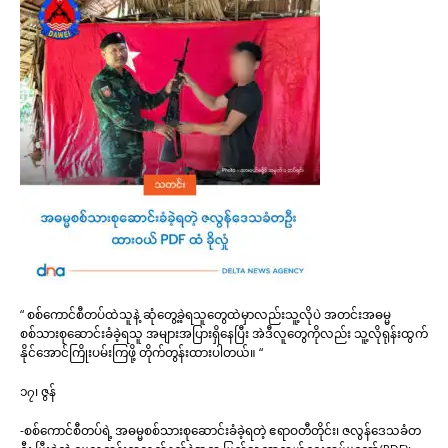
“ စစ်ကောင်စီတပ်ထဲသူနဲ့ ဆုံတွေ့ခဲ့ရသူတွေထဲမှာလည်းသူ့လိုပဲ အတင်းအဓမ္မ
စစ်သားစုဆောင်းခံခဲ့ရသူ အများအပြားရှိနေပြီး အဲဒီလူတွေကိုလည်း သူ့လိုရုန်းထွက်
နိုင်အောင်ကြိုးပမ်းကြဖို့ တိုက်တွန်းထားပါတယ်။ “
၁၇၊ ဇွန်
-စစ်ကောင်စီတပ်ရဲ့ အဓမ္မစစ်သားစုဆောင်းခံခဲ့ရတဲ့ ဧရာဝတီတိုင်း၊ ဇလွန်ဒေသခံတ