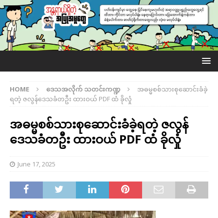
HOME
ဒေသအလိုက် သတင်းကဏ္ဍ
အဓမ္မစစ်သားစုဆောင်းခံခဲ့
ရတဲ့ ဇလွန်ဒေသခံတဦး ထားဝယ် PDF ထံ ခိုလှုံ
အဓမ္မစစ်သားစုဆောင်းခံခဲ့ရတဲ့ ဇလွန်
ဒေသခံတဦး ထားဝယ် PDF ထံ ခိုလှုံ
June 17, 2025