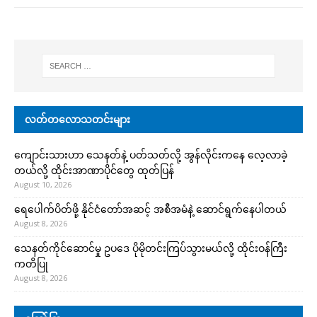
လတ်တလောသတင်းများ
ကျောင်းသားဟာ သေနတ်နဲ့ ပတ်သတ်လို့ အွန်လိုင်းကနေ လေ့လာခဲ့
တယ်လို့ ထိုင်းအာဏာပိုင်တွေ ထုတ်ပြန်
August 10, 2026
ရေပေါက်ပိတ်ဖို့ နိုင်ငံတော်အဆင့် အစီအမံနဲ့ ဆောင်ရွက်နေပါတယ်
August 8, 2026
သေနတ်ကိုင်ဆောင်မှု ဥပဒေ ပိုမိုတင်းကြပ်သွားမယ်လို့ ထိုင်းဝန်ကြီး
ကတိပြု
August 8, 2026