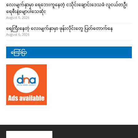
လေးမျက်နှာမှာ ရေဘေးကူနေတဲ့ ငသိုင်းချောင်းဒေသခံ လူငယ်တဦး
ရေစီးနဲ့မျောပါသေဆုံး
August 6, 2026
ရေကြီးနေတဲ့ လေးမျက်နှာမှာ ဖုန်းလိုင်းတွေ ပြတ်တောက်နေ
August 6, 2026
ကြော်ငြာ