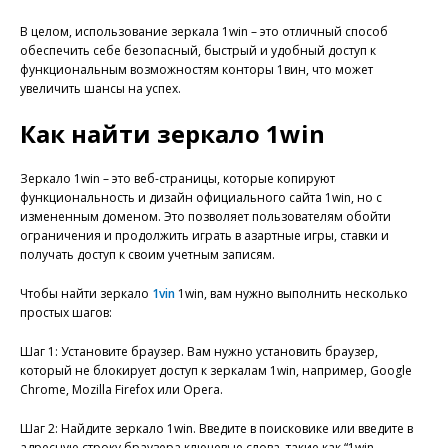
В целом, использование зеркала 1win – это отличный способ
обеспечить себе безопасный, быстрый и удобный доступ к
функциональным возможностям конторы 1вин, что может
увеличить шансы на успех.
Как найти зеркало 1win
Зеркало 1win – это веб-страницы, которые копируют
функциональность и дизайн официального сайта 1win, но с
измененным доменом. Это позволяет пользователям обойти
ограничения и продолжить играть в азартные игры, ставки и
получать доступ к своим учетным записям.
Чтобы найти зеркало
1vin
1win, вам нужно выполнить несколько
простых шагов:
Шаг 1: Установите браузер. Вам нужно установить браузер,
который не блокирует доступ к зеркалам 1win, например, Google
Chrome, Mozilla Firefox или Opera.
Шаг 2: Найдите зеркало 1win. Введите в поисковике или введите в
адресную строку браузера ключевые слова, такие как “1win