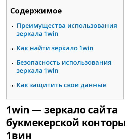
Содержимое
Преимущества использования
зеркала 1win
Как найти зеркало 1win
Безопасность использования
зеркала 1win
Как защитить свои данные
1win — зеркало сайта
букмекерской конторы
1вин