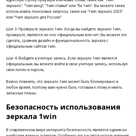
зеркало”, “1win вход”, “1win ставки” или “бк 1win”. Вы можете также
использовать поисковые запросы, такие как “1win зеркало 2023”
или “1win зеркало для России”.
Шаг 3: Проверьте зеркало 1win. Когда вы найдете зеркало 1win,
проверьте, является ли оно официальным или нет. Вы можете это
сделать, сравнив дизайн и функциональность зеркала с
официальным сайтом 1win.
Шаг 4: Войдите в учетную запись. Если зеркало 1win является
официальным, вы можете войти в свою учетную запись, используя
свои логин и пароль.
Важно помнить, что зеркало 1win может быть блокировано в
любое время, поэтому вам нужно быть готовым к этому и иметь
запасные планы.
Безопасность использования
зеркала 1win
В современном мире интернета безопасность является одним из
наиболее важных аспектов. Особенно это касается использования