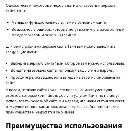
Однако, есть и некоторые недостатки использования зеркала
сайта 1вин:
Меньшая функциональность, чем на основном сайте;
Возможность ошибок, которые могут возникнуть из-за отличий
между зеркалом и основным сайтом.
Для регистрации на зеркале сайта 1вин вам нужно выполнить
следующие шаги:
Выберите зеркало сайта 1вин, которое вам нужно использовать;
Войдите на зеркало сайта, используя ваш логин и пароль;
Пройдите регистрацию, если вы еще не зарегистрированы на
сайте.
В целом, зеркало сайта 1вин – это полезный инструмент для
игроков, которые хотят иметь доступ к услугам 1вин, но не могут
использовать основной сайт. Мы надеем, что наша статья поможет
вам лучше понять, как использовать зеркало сайта 1вин и какие
преимущества и недостатки оно имеет.
Преимущества использования