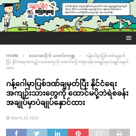
HOME
ဒေသအလိုက် သတင်းကဏ္ဍ
ဂန့်ဂေါမှာပြစ်ဒဏ်ချမှတ်
ပြီး နိုင်ငံရေးအကျဉ်းသားတွေကို ထောင်မပို့ဘဲရဲစခန်းအချုပ်မှာပဲချုပ်နှောင်
ထား
ဂန့်ဂေါမှာပြစ်ဒဏ်ချမှတ်ပြီး နိုင်ငံရေး
အကျဉ်းသားတွေကို ထောင်မပို့ဘဲရဲစခန်း
အချုပ်မှာပဲချုပ်နှောင်ထား
March 20, 2024