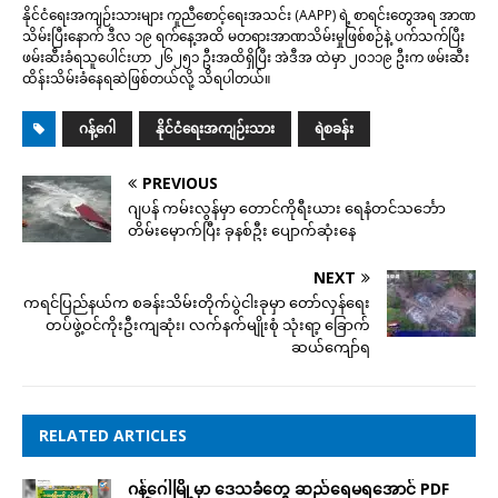
နိုင်ငံရေးအကျဉ်းသားများ ကူညီစောင့်ရေးအသင်း (AAPP) ရဲ့ စာရင်းတွေအရ အာဏ
သိမ်းပြီးနောက် ဒီလ ၁၉ ရက်နေ့အထိ မတရားအာဏသိမ်းမှုဖြစ်စဉ်နဲ့ ပက်သက်ပြီး
ဖမ်းဆီးခံရသူပေါင်းဟာ ၂၆၂၅၁ ဦးအထိရှိပြီး အဲဒီအ ထဲမှာ ၂၀၁၁၉ ဦးက ဖမ်းဆီး
ထိန်းသိမ်းခံနေရဆဲဖြစ်တယ်လို့ သိရပါတယ်။
ဂန့်ဂေါ
နိုင်ငံရေးအကျဉ်းသား
ရဲစခန်း
PREVIOUS
ဂျပန် ကမ်းလွန်မှာ တောင်ကိုရီးယား ရေနံတင်သင်္ဘော
တိမ်းမှောက်ပြီး ခုနစ်ဦး ပျောက်ဆုံးနေ
NEXT
ကရင်ပြည်နယ်က စခန်းသိမ်းတိုက်ပွဲငါးခုမှာ တော်လှန်ရေး
တပ်ဖွဲ့ဝင်ကိုးဦးကျဆုံး၊ လက်နက်မျိုးစုံ သုံးရာ့ ခြောက်
ဆယ်ကျော်ရ
RELATED ARTICLES
ဂန့်ဂေါမြို့မှာ ဒေသခံတွေ ဆည်‌‌ရေမရအောင် PDF