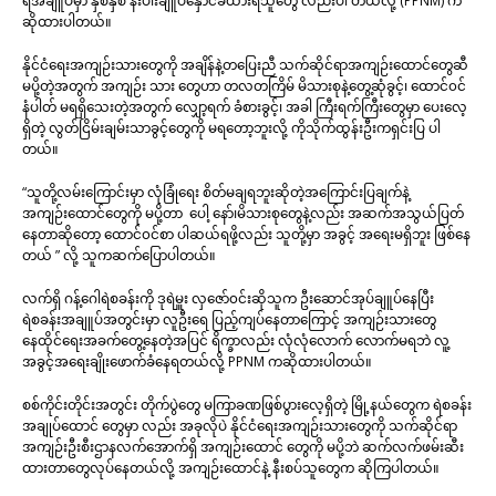
ရဲအချူပ်မှာ နှစ်နှစ် နီးပါးချူပ်နှောင်ခံထားရသူတွေ လည်းပါ တယ်လို့ (PPNM) က
ဆိုထားပါတယ်။
နိုင်ငံရေးအကျဉ်းသားတွေကို အချိန်နဲ့တပြေးညီ သက်ဆိုင်ရာအကျဉ်းထောင်တွေဆီ
မပို့တဲ့အတွက် အကျဉ်း သား တွေဟာ တလတကြိမ် မိသားစုနဲ့တွေ့ဆုံခွင့်၊ ထောင်၀င်
နံပါတ် မရရှိသေးတဲ့အတွက် လျှော့ရက် ခံစားခွင့်၊ အခါ ကြီးရက်ကြီးတွေမှာ ပေးလေ့
ရှိတဲ့ လွတ်ငြိမ်းချမ်းသာခွင့်တွေကို မရတော့ဘူးလို့ ကိုသိုက်ထွန်းဦးကရှင်းပြ ပါ
တယ်။
“သူတို့လမ်းကြောင်းမှာ လုံခြုံရေး စိတ်မချရဘူးဆိုတဲ့အကြောင်းပြချက်နဲ့
အကျဉ်းထောင်တွေကို မပို့တာ ပေါ့ နော်၊မိသားစုတွေနဲ့လည်း အဆက်အသွယ်ပြတ်
နေတာဆိုတော့ ထောင်၀င်စာ ပါဆယ်ရဖို့လည်း သူတို့မှာ အခွင့် အရေးမရှိဘူး ဖြစ်နေ
တယ် ” လို့ သူကဆက်ပြောပါတယ်။
လက်ရှိ ဂန့်ဂေါရဲစခန်းကို ဒုရဲမှူး လှဇော်၀င်းဆိုသူက ဦးဆောင်အုပ်ချူပ်နေပြီး
ရဲစခန်းအချူပ်အတွင်းမှာ လူဦးရေ ပြည့်ကျပ်နေတာကြောင့် အကျဉ်းသားတွေ
နေထိုင်ရေးအခက်တွေ့နေတဲ့အပြင် ရိက္ခာလည်း လုံလုံလောက် လောက်မရဘဲ လူ့
အခွင့်အရေးချိုးဖောက်ခံနေရတယ်လို့ PPNM ကဆိုထားပါတယ်။
စစ်ကိုင်းတိုင်းအတွင်း တိုက်ပွဲတွေ မကြာခဏဖြစ်ပွားလေ့ရှိတဲ့ မြို့နယ်တွေက ရဲစခန်း
အချုပ်ထောင် တွေမှာ လည်း အခုလိုပဲ နိုင်ငံရေးအကျဉ်းသားတွေကို သက်ဆိုင်ရာ
အကျဉ်းဦးစီးဌာနလက်အောက်ရှိ အကျဉ်းထောင် တွေကို မပို့ဘဲ ဆက်လက်ဖမ်းဆီး
ထားတာတွေလုပ်နေတယ်လို့ အကျဉ်းထောင်နဲ့ နီးစပ်သူတွေက ဆိုကြပါတယ်။