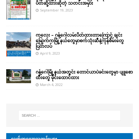
ပိတ်ဆို့ထားဆိုတဲ့ သတင်းအမှား
September 19, 2023
ကလေး – ဂန့်ဂေါလမ်းပိတ်ထားတာကြောင့် ချင်း
မြောက်ကမြို့နယ်တွေမှာစက်သုံးဆီနဲ့ကုန်စိမ်းတွေ
ပြတ်လပ်
April 9, 2023
ဂန့်ဂေါမြို့နယ်အတွင်း တောင်ယာပဲခင်းတွေမှာ ပျူစော
ထီးတွေ မိုင်းထောင်ထား
March 4, 2022
လတ်တလောသတင်းများ