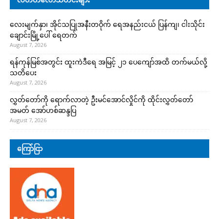
လေးမျက်နှာ၊ အိုင်သပြုအနီးတဝိုက် ရေအနည်းငယ် ပြန်ကျ၊ ငါးသိုင်း
ချောင်းမြို့ပေါ် ရေတက်
August 7, 2026
ရန်ကုန်မြစ်အတွင်း ထူးကဲဒီရေ အ​မြင့် ၂၁ ပေကျော်အထိ တက်မယ်လို့
သတိပေး
August 7, 2026
လွှတ်တော်ကို ရောက်လာတဲ့ ဦးမင်အောင်လှိုင်ကို ထိုင်းလွှတ်တော်
အမတ် အော်ဟစ်ဆန္ဒပြ
August 7, 2026
ကြော်ငြာ