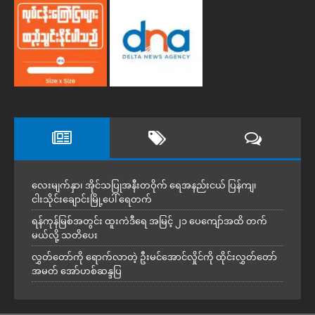
လေးမျက်နှာ၊ အိုင်သပြုအနီးတဝိုက် ရေအနည်းငယ် ပြန်ကျ၊
ငါးသိုင်းချောင်းမြို့ပေါ် ရေတက်
ရန်ကုန်မြစ်အတွင်း ထူးကဲဒီရေ အ​မြင့် ၂၁ ပေကျော်အထိ တက်
မယ်လို့ သတိပေး
လွှတ်တော်ကို ရောက်လာတဲ့ ဦးမင်အောင်လှိုင်ကို ထိုင်းလွှတ်တော်
အမတ် အော်ဟစ်ဆန္ဒပြ