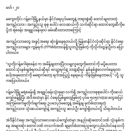
မတ် ၊ ၂၀
မကွေးတိုင်း ဂန့်ဂေါမြို့နယ်မှာ နိုင်ငံရေးပုဒ်မတွေနဲ့ တရားစွဲဆို ထောင်ချထားတဲ့
အကျဉ်းသား ၊ အကျဉ်းသူ စုစု ပေါင်း လေးဆယ်ကို သက်ဆိုင်ရာ ထောင်တွေဆီကိုမ
ပို့ဘဲ ရဲစခန်း အချူပ်ခန်းမှာပဲ ဖမ်းဆီးထားတာကြောင့်
အကျဉ်းသားတွေ အခွင့်အရေး ဆုံးရှုံးနေရတယ်လို့ မြန်မာနိုင်ငံလုံးဆိုင်ရာ နိုင်ငံရေး
အကျဉ်းသားများ ကွန်ရက် (PPNM)တာဝန်ရှိသူတဦးဖြစ်တဲ့ ကိုသိုက်ထွန်းဦးက ပြော
ပါတယ်။
“သူတို(ဂန့်ဂေါရဲစခန်း) က အမိန့်ချထားပြီးသမျှလူတွေကိုထောင်ကို မပို့ပေးတာ၊
ထောင်သုံးနှစ်ချခံရတယ်ဆိုရင် လျော့ရက်နဲ့ ဘာနဲ့ဆိုရင် နှစ်နှစ်ခွဲလောက်နေရတာ
ပေါ့၊အခုထောင်ကို မရောက်တော့ ရက်အပြည့် နေရမယ့် ကိန်းဖြစ်နေတာပေါ့ ” လို့ သူ
ကပြောပါတယ်။
ဂန့်ဂေါမြို့မရဲစခန်းရှိ အချူပ်ခန်းသုံးခုမှာ လက်ရှိ အကျဉ်းသားစုစုပေါင်း ကိုးဆယ်
ကျော်ခန့်ရှိပြီး အဲဒီအထဲမှာ နိုင် ငံရေးပြစ်မှုတွေဖြစ်တဲ့ ပုဒ်မ ၅၀၅(က)(ခ) တွေအပြင်
အကြမ်းဖက်မှုတိုက်ဖျက်ရေး ဥပဒေပုဒ်မတွေနဲ့ အမိန့်ချ မှတ်ခံထားရတဲ့
အကျဉ်းသား သုံးဆယ်ကျော်နဲ့ အကျဉ်းသူ ဆယ်ဦး ကျော်ရှိတယ်လို့ သိရပါတယ်။
အဲဒီနိုင်ငံရေး အကျဉ်းသားလေးဆယ်ကျော်ထဲမှာ အနည်းဆုံးထောင်ဒဏ် သုံးနှစ်က
နေ အများဆုံး ထောင်ဒဏ် တသက်အထိ ချမှတ်ခံထားရသူတွေလည်းပါ၀င်နေသလို