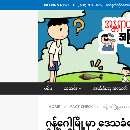
[ August 8, 2026 ]
သေနတ်ကိုင်ဆောင်မှ
BRAKING NEWS
[ August 7, 2026 ]
လေးမျက်နှာ၊ အိုင
ဒေသအလိုက် သတင်းကဏ္ဍ
[ August 7, 2026 ]
ရန်ကုန်မြစ်အတွင
သတင်းကဏ္ဍ
[ August 7, 2026 ]
လွှတ်တော်ကို ရော
UNCATEGORIZED
[ August 8, 2026 ]
ရေပေါက်ပိတ်ဖို့ 
ပင်မ
သတင်း
အယ်ဒီတာ့ အာဘော်
HOME
FACT CHECK
ဂန့်ဂေါမြို့မှာ
ဂန့်ဂေါမြို့မှာ ဒေ