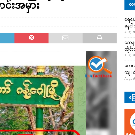
တင်းအမှား
လတ
ရေပေါ
နေပ
August
သေနတ်
ထိုင်
August
လေးမျ
ကျ၊ င
August
ကြေ