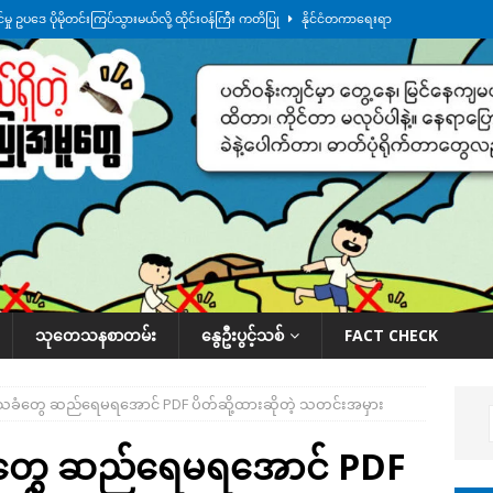
ု ဥပဒေ ပိုမိုတင်းကြပ်သွားမယ်လို့ ထိုင်းဝန်ကြီး ကတိပြု
နိုင်ငံတကာရေးရာ
်သပြုအနီးတဝိုက် ရေအနည်းငယ် ပြန်ကျ၊ ငါးသိုင်းချောင်းမြို့ပေါ် ရေတက်
်း ထူးကဲဒီရေ အ​မြင့် ၂၁ ပေကျော်အထိ တက်မယ်လို့ သတိပေး
ဒေသအလိုက်
က်လာတဲ့ ဦးမင်အောင်လှိုင်ကို ထိုင်းလွှတ်တော်အမတ် အော်ဟစ်ဆန္ဒပြ
နိုင်ငံတော်အဆင့် အစီအမံနဲ့ ဆောင်ရွက်နေပါတယ်
ဆောင်းပါး
သုတေသနစာတမ်း
နွေဦးပွင့်သစ်
FACT CHECK
 ဒေသခံတွေ ဆည်‌‌ရေမရအောင် PDF ပိတ်ဆို့ထားဆိုတဲ့ သတင်းအမှား
သခံတွေ ဆည်‌‌ရေမရအောင် PDF