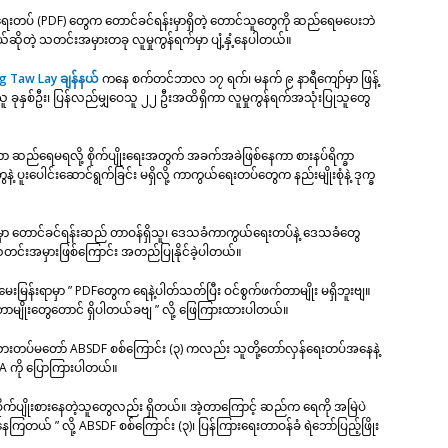
ယ်ရေးတပ် (PDF) တွေက တောင်ခင်ရန်းမှာရှိတဲ့ တောင်သူတွေကို ဆည်ရေမပေးဘဲ
ုတဲ့ သတင်းအမှားတခု လူမှုကွန်ရက်မှာ ပျံ့နှံ့နေပါတယ်။
 Taw Lay ချန်နယ်
ကနေ စက်တင်ဘာလ ၁၇ ရက်၊ မနက် ၉ နာရီကျော်မှာ ဖြန့်
သူ ခုနှစ်ဦး၊ ပြန်လည်မျှဝေသူ ‌၂၂ ဦးအထိရှိကာ လူမှုကွန်ရက်အသုံးပြုသူတွေ
ေဟာ ဆည်ရေမရလို့ စိုက်ပျိုးရေးအတွက် အခက်အခဲဖြစ်နေကာ စားနပ်ရိက္ခာ
ပူးပေါင်းဆောင်ရွက်ခြင်း မရှိလို့ ကာကွယ်ရေးတပ်တွေက နည်းမျိုးစုံနဲ့ ဒုက္ခ
ါမှာ တောင်ခင်ရန်းဆည် တာဝန်ရှိသူ၊ ဒေသခံကာကွယ်ရေးတပ်နဲ့ ဒေသခံတွေ
တင်းအမှားဖြစ်ကြောင်း အတည်ပြုနိုင်ခဲ့ပါတယ်။
မြန်းရာမှာ ” PDFတွေက ရေနဲ့ပါတ်သတ်ပြီး ဝင်စွက်ဖက်တာမျိုး မရှိဘူးဗျ။
တာမျိုးတွေတောင် ရှိပါတယ်ခဗျ ” လို့ ဖြေကြားထားပါတယ်။
င်းသားတပ်မတော် ABSDF စစ်ကြောင်း (၃) ကလည်း သူတို့တော်လှန်ရေးတပ်အနေနဲ့
 DNA ကို ပြောကြားပါတယ်။
 စိုက်ပျိုးစားနေတဲ့သူတွေလည်း ရှိတယ်။ အဲ့တာကြောင့် ဆည်က ရေကို အမြဲပဲ
ကြတယ် ” လို့ ABSDF စစ်ကြောင်း (၃)၊ ပြန်ကြားရေးတာဝန်ခံ ရဲဘော်ပြည့်ဖြိုး