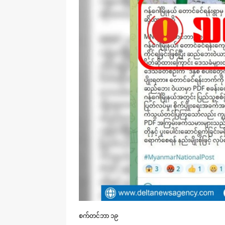
စက်တင်ဘာ ၁၉