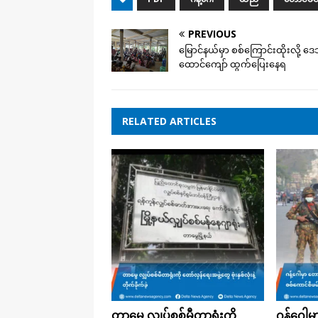
PREVIOUS
မြောင်နယ်မှာ စစ်ကြောင်းထိုးလို့ 
ထောင်ကျော် ထွက်ပြေးနေရ
RELATED ARTICLES
တာမွေ လျှပ်စစ်မီတာရုံးကို
ဂန့်ဂေါမ