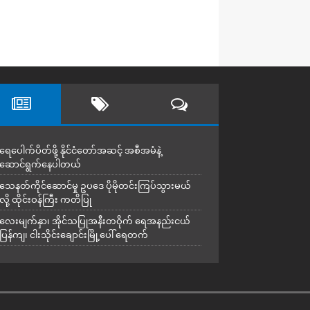
ရေပေါက်ပိတ်ဖို့ နိုင်ငံတော်အဆင့် အစီအမံနဲ့
ဆောင်ရွက်နေပါတယ်
သေနတ်ကိုင်ဆောင်မှု ဥပဒေ ပိုမိုတင်းကြပ်သွားမယ်
လို့ ထိုင်းဝန်ကြီး ကတိပြု
လေးမျက်နှာ၊ အိုင်သပြုအနီးတဝိုက် ရေအနည်းငယ်
ပြန်ကျ၊ ငါးသိုင်းချောင်းမြို့ပေါ် ရေတက်