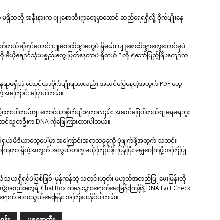
ှိသလို အနီးနားက ပျူစောထီးရွာတွေမှာတောင် ဆည်ရေရရှိလို့ စိုက်ပျိုးနေ
ြတ်တယ်ဆိုရင်တောင် ပျူစောထီးရွာတွေပဲ ရှိမယ်၊ ပျူစောထီးရွာတွေတောင်မှပဲ
တို့လို မီးဖိုချောင်သုံးပစ္စည်းတွေ ပြတ်နေတာပဲ ရှိတယ် ” လို့ ရဲဘော်ပြည့်ဖြိုးကျော်က
ေရာမရှိဘဲ တောင်ယာစိုက်ပျိုးရတာလည်း အဆင်ပြေနေတဲ့အတွက် PDF တွေ
တ်တဲ့အကြောင်း ပြောပါတယ်။
း ပို့ထားပါတယ်ဗျ၊ တောင်ယာစိုက်ပျိုးရတာလည်း အဆင်ပြေပါတယ်ဗျ ရေမရဘူး
ု့ တောင်သူတဦးက DNA ကိုဖြေကြားထားပါတယ်။
ုရှယ်မီဒီယာတွေပေါ်မှာ အကြောင်းအရာတခုခုကို ပုံဖျက်ဖို့အတွက် သတင်း
ကြတာ ရှိတဲ့အတွက် အလွယ်တကူ မယုံကြည်ဖို့၊ ပြန်ပြီး မမျှဝေကြဖို့ အကြံပြု
သယရှိရင်ပဲဖြစ်ဖြစ်၊ မှန်ကန်တဲ့ သတင်းဟုတ်၊ မဟုတ်အတည်ပြု မေးမြန်းလို
အဖွဲ့အစည်းတွေရဲ့ Chat Box ကနေ သွားရောက်မေးမြန်းကြဖို့နဲ့ DNA Fact Check
ရောက် ဆက်သွယ်မေးမြန်း အကြံပေးနိုင်ပါတယ်။
ရန်း
ပျူစောထီး