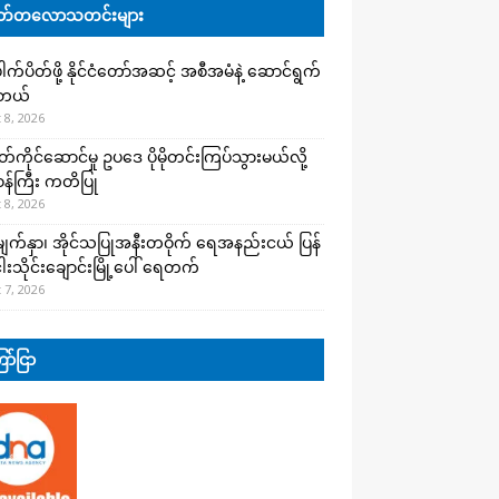
်တလောသတင်းများ
က်ပိတ်ဖို့ နိုင်ငံတော်အဆင့် အစီအမံနဲ့ ဆောင်ရွက်
ါတယ်
 8, 2026
ကိုင်ဆောင်မှု ဥပဒေ ပိုမိုတင်းကြပ်သွားမယ်လို့
းဝန်ကြီး ကတိပြု
 8, 2026
က်နှာ၊ အိုင်သပြုအနီးတဝိုက် ရေအနည်းငယ် ပြန်
ါးသိုင်းချောင်းမြို့ပေါ် ရေတက်
 7, 2026
ာ်ငြာ