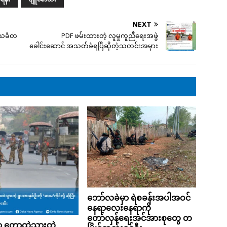
NEXT
ဒေသခံတ
PDF ဖမ်းထားတဲ့ လူမှုကူညီရေးအဖွဲ့
ခေါင်းဆောင် အသတ်ခံရပြီဆိုတဲ့သတင်းအမှား
ဘော်လခဲမှာ ရဲစခန်းအပါအဝင်
နေရာလေးနေရာကို
တော်လှန်ရေးအင်အားစုတွေ တ
ှာ တောထဲသွားတဲ့