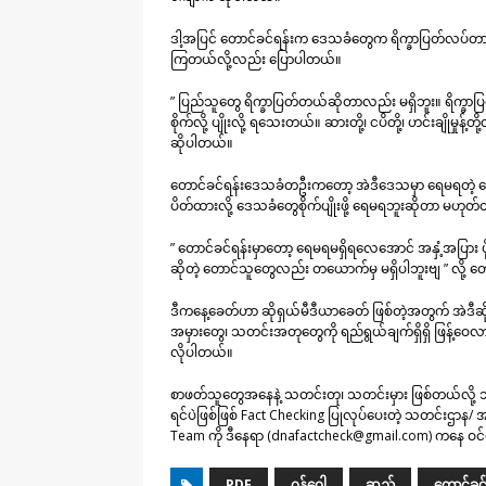
ဒါ့အပြင် တောင်ခင်ရန်းက ဒေသခံတွေက ရိက္ခာပြတ်လပ်တာ မရ
ကြတယ်လို့လည်း ပြောပါတယ်။
” ပြည်သူတွေ ရိက္ခာပြတ်တယ်ဆိုတာလည်း မရှိဘူး။ ရိက္ခာပ
စိုက်လို့ ပျိုးလို့ ရသေးတယ်။ ဆားတို့၊ ငပိတို့၊ ဟင်းချိုမှုန့်
ဆိုပါတယ်။
တောင်ခင်ရန်းဒေသခံတဦးကတော့ အဲဒီဒေသမှာ ရေမရတဲ့ န
ပိတ်ထားလို့ ဒေသခံတွေစိုက်ပျိုးဖို့ ရေမရဘူးဆိုတာ မဟု
” တောင်ခင်ရန်းမှာတော့ ရေမရမရှိရလေအောင် အနှံ့အပြာ
ဆိုတဲ့ တောင်သူတွေလည်း တယောက်မှ မရှိပါဘူးဗျ ” လိ
ဒီကနေ့ခေတ်ဟာ ဆိုရှယ်မီဒီယာခေတ် ဖြစ်တဲ့အတွက် အဲဒီဆိ
အမှားတွေ၊ သတင်းအတုတွေကို ရည်ရွယ်ချက်ရှိရှိ ဖြန့်ဝေလာ
လိုပါတယ်။
စာဖတ်သူတွေအနေနဲ့ သတင်းတု၊ သတင်းမှား ဖြစ်တယ်လို့ သံ
ရင်ပဲဖြစ်ဖြစ် Fact Checking ပြုလုပ်ပေးတဲ့ သတင်းဌာန/ 
Team ကို ဒီနေရာ (dnafactcheck@gmail.com) ကနေ ဝင်
PDF
ဂန့်ဂေါ
ဆည်
တောင်ခင်