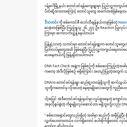
ဂန့်ဂေါမြို့နယ်၊ တောင်ခင်ရန်းကျေးရွာမှာ ပြည်သူ့ကာကွ
ပိတ်ဆို့ထားတာကြောင့် တောင်သူတွေ အခက်အခဲဖြစ်နေတယ်ဆိ
ဒီသတင်း
ကို စစ်ကောင်စီ လော်ဘီချန်နယ်တခုဖြစ်တဲ့
Naung
ဝေခဲ့တာဖြစ်ပြီး ကြည့်ရှုသူ ၂၆,၂၄၇ ဦး၊ Reaction ပြုလုပ်
ကြားမှာ ဆက်လက်ပျံ့နှံ့နေပါတယ်။
ပြန့်နှံ့လာတဲ့ သတင်းမှာ တောင်ခင်ရန်းရွာက တောင်သူတွ
ပြတ်လပ်မှုတွေအထိ ဖြစ်နေပြီး ပြည်သူ့ကာကွယ်ရေးတပ်တွေနဲ့ 
ပေးနေတယ်လို့ ဖြန့်ချိထားပါတယ်။
DNA Fact Check အဖွဲ့က ဖြစ်စဉ်ကို စစ်ဆေးကြည့်တဲ့အခ
ကတော့ အဲဒီလိုဖြစ်စဉ် မရှိကြောင်း အတည်ပြုတဲ့အတွက် သ
DNAက တောင်ခင်ရန်းရွာ ဆည်ရဲ့တာဝန်ရှိသူကို ဆက်သွယ်မေး
သူတို့ကတောင်မှ လိုအပ်တဲ့ နေရာမျိုးလေးတွေကို ကူညီပေး
ဒါ့အပြင် အဲဒီတောင်ခင်ရန်းနယ်မှာ လှုပ်ရှားနေတဲ့ ကျော
အခုလိုစွပ်စွဲတဲ့ ကိစ္စမျိုးလုပ်ဆောင်တာ မရှိဘူးလို့လည်း
” စစ်ဘေးရှောင်တွေလည်းရှိတဲ့ အခါမှာ ဆည်ကို အမှီပြုပြီး
လွှတ်ပေးထားတယ်။ လက်ရှိတောင် စပါးစိုက်ဖို့တောင် လုပ်နေ
ကျော်က ဆိုပါတယ်။