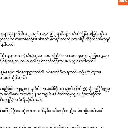
ရွာသုံးရွာကို ဒီလ ၂၁ ရက် ၊ နေ့လည် ၂ နာရီခန့်က တိုက်ပွဲဖြစ်ပွားခြင်းမရှိဘဲ
်မပြည့်သေးတဲ့ ကလေးနှစ်ဦးအပါအဝင် လေးဦးသေဆုံးကာ ငါးဦးထိခိုက်ဒဏ်ရာရရှိ
သိရပါတယ်။
ို ကျသွားတာတဲ့ ထိတဲ့သူတွေ အများကြီးပဲ၊ ကလေးတွေရော၊ လူကြီးတွေရော၊
ခြုံရေးအရ အမည်မဖော်လိုသူ ဒေသခံတဦးက DNA ကို ပြောပါတယ်။
နဲ့ မိချောင်းအိုင်ကျေးရွာဘက်ကို စစ်ကောင်စီက ရဟတ်ယာဉ်နဲ့ ဗုံးကြဲတာ၊
ီဒေသခံက ဆိုပါတယ်။
စည်ပိုင်းကျေးရွာက နေအိမ်တွေအပေါ်ကို ကျရောက်ပေါက်ကွဲခဲ့လို့ စည်ပိုင်းရွာမှ
် မရတီဇော်၊ အသက် ၄၂ နှစ်အရွယ် ဒေါ်တင်တင်မူတို့ သုံးဦးသေဆုံးကာ
ာရရှိခဲ့တယ်လို့ ဆိုပါတယ်။
ယ် ဒေါ်ချစ်ပို သေဆုံးကာ အသက်နှစ်ဆယ်ကျော်အမျိုးသမီးတဦးအပါအဝင်
ေ ထိတာများတာ၊ အခု ဒဏ်ရာရတဲ့တွေထဲက နှစ်ဆယ်ကျော်အရွယ်ကလေးမလေးက