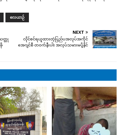
လေယာဉ်
NEXT
သတ္တု
လိုင်စင်ရယူထားတဲ့ပြည်ပအလုပ်အကိုင်
ို
အေဂျင်စီ တဝက်နီးပါး အလုပ်သမားမပို့နိုင်