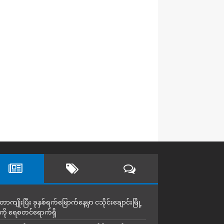
တာကျိုးပြီး ခုနှစ်ရက်မြောက်နေ့မှာ ငသိုင်းချောင်းမြို့
ကို ရေစတင်ရောက်ရှိ