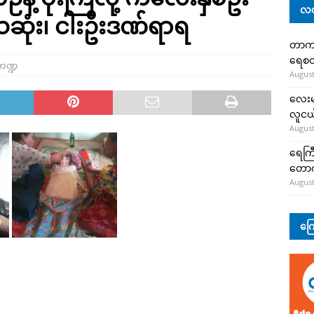
လတ
ုံး၊ ငါးဦးဒဏ်ရာရ
တာကျို
ရေစတ
ကဏ္ဍ
August
လေးမျ
လူငယ်
August
ရေကြီ
တော
August
ကြေ