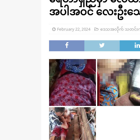
အပါအဝင် လေးဦးသေဆ
February 22, 2024
ဒေသအလိုက် သတင်း