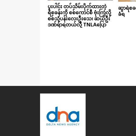
ပူးပါင်း တပ်သိမ်းပိုက်ထားတဲ့
ဆွာရဲစခန
ရဲစခန်းကို စစ်ကောင်စီ ဗုံးကြဲလို့
ခံရ
စစ်သုံ့ပန်းလေးဦးသေ၊ ဆယ်ဦး
ဒဏ်ရာရတယ်လို့ TNLAပြော