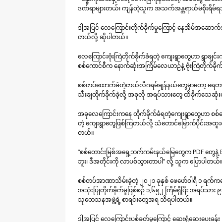
ဒဏ်ရာများတယ်၊ ကျန်တဲ့သူက အသက်အန္တရာယ်မစိုးရိမ်ရဘ
ဒါ့အပြင် လေကြောင်းတိုက်ခိုက်မှုကြောင့် နေအိမ်အဆောက်အ
တယ်လို့ ဆိုပါတယ်။
လေကြောင်းဗုံးကြဲတိုက်ခိုက်ခံရတဲ့ ကျေးရွာတွေဟာ ရွာချင်း
စစ်ကောင်စီက နောက်ဆုံးအကြိမ်လေယာဉ်နဲ့ ဗုံးကြဲတိုက်ခိုက
စစ်တပ်ထောက်ခံတဲ့တယ်လီဂရမ်ချန်နယ်တွေမှာတော့ ရေတာရှည်
သီးချတိုက်ခိုက်ခဲ့လို့ အခုလို အရပ်သားတွေ ထိခိုက်သေဆုံ
အခုလေကြောင်းကနေ တိုက်ခိုက်ခံရတဲ့ကျေးရွာတွေဟာ စစ်တ
တဲ့ ကျေးရွာတွေဖြစ်ကြတယ်လို့ သံတောင်မြောက်ပိုင်းအထူ
တယ်။
“စစ်တောင်းမြစ်အရှေ့ဘက်ကမ်းနယ်မြေတွေက PDF တွေနဲ့ EAO
ဘူး၊ ဒီအတိုင်းကို လာပစ်သွားတာပါ” လို့ သူက ပြောပါတယ်
စစ်တပ်အာဏာသိမ်းခဲ့တဲ့ ၂၀၂၁ ခုနှစ် ဖေဖော်ဝါရီ ၁ ရက်က
အသုံးပြုတိုက်ခိုက်မှုဖြစ်စဉ် ၁,၆၅၂ ကြိမ်ရှိပြီး အရပ်
သုတေသနအဖွဲ့ရဲ့ စာရင်းတွေအရ သိရပါတယ်။
ဒါ့အပြင် လေကြောင်းပစ်ခတ်မှုကြောင့် ဆေးရုံဆေးပေးခန်