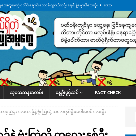
ေဘေးကူနေတဲ့ ငသိုင်းချောင်းဒေသခံ လူငယ်တဦး ရေစီးနဲ့မျောပါသေဆုံး
ဒေသ
မျက်နှာမှာ ဖုန်းလိုင်းတွေ ပြတ်တောက်နေ
ဒေသအလိုက် သတင်းကဏ္ဍ
ားမှန်ခွဲခံရတာတွေ ဆက်တိုက်ဖြစ်
ဒေသအလိုက် သတင်းကဏ္ဍ
စမ်းသပ်မှုကို မြောက်ကိုရီးယား ဝေဖန်
နိုင်ငံတကာရေးရာ
်ရက်မြောက်နေ့မှာ ငသိုင်းချောင်းမြို့ကို ရေစတင်ရောက်ရှိ
ဒေသအလိုက် သတင်း
သုတေသနစာတမ်း
နွေဦးပွင့်သစ်
FACT CHECK
တာရှည်မှာ လေယာဉ်နဲ့ ဗုံးကြဲလို့ ကလေးနှစ်ဦးအပါအဝင် လေးဦး
ဲ့ ဗုံးကြဲလို့ ကလေးနှစ်ဦး