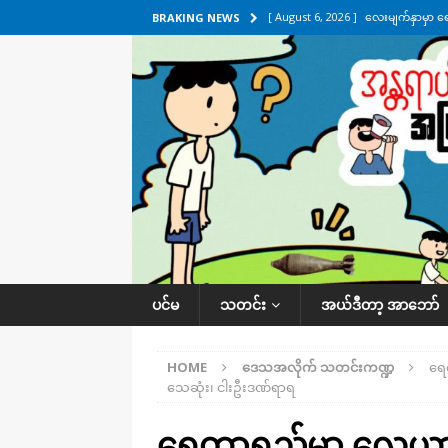
[ August 6, 2026 ]
လေးမျက်နှာမှာ ရ
BRAKING NEWS
အလိုက် သတင်းကဏ္ဍ
[ August 6, 2026 ]
ရေကြီးနေတဲ့ လေး
[ August 5, 2026 ]
ရန်ကုန်မြို့မှာ က
[ August 5, 2026 ]
ဂျပန်ရဲ့ ဒုံးကျည်
[ August 6, 2026 ]
တာကျိုးပြီး ခုနှစ
ကဏ္ဍ
ပင်မ
သတင်း
အယ်ဒီတာ့ အာဘော်
HOME
ဒေသအလိုက် သတင်းကဏ္ဍ
ရေ
သေဆုံး၊ ငါးဦးဒဏ်ရာရ
ရေတာရှည်မှာ လေယာဉ်န