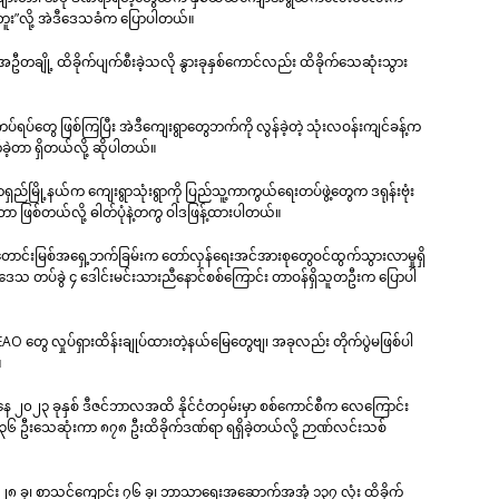
ူး”လို့ အဲဒီဒေသခံက ပြောပါတယ်။
ဦတချို့ ထိခိုက်ပျက်စီးခဲ့သလို နွားခုနှစ်ကောင်လည်း ထိခိုက်သေဆုံးသွား
ကပ်ရပ်တွေ ဖြစ်ကြပြီး အဲဒီကျေးရွာတွေဘက်ကို လွန်ခဲ့တဲ့ သုံးလဝန်းကျင်ခန့်က
်ခဲ့တာ ရှိတယ်လို့ ဆိုပါတယ်။
မြို့နယ်က ကျေးရွာသုံးရွာကို ပြည်သူ့ကာကွယ်ရေးတပ်ဖွဲ့တွေက ဒရုန်းဗုံး
းတာ ဖြစ်တယ်လို့ ဓါတ်ပုံနဲ့တကွ ဝါဒဖြန့်ထားပါတယ်။
ောင်းမြစ်အရှေ့ဘက်ခြမ်းက တော်လှန်ရေးအင်အားစုတွေဝင်ထွက်သွားလာမှုရှိ
းဒေသ တပ်ခွဲ ၄ ဒေါင်းမင်းသားညီနောင်စစ်ကြောင်း တာဝန်ရှိသူတဦးက ပြောပါ
 တွေ လှုပ်ရှားထိန်းချုပ်ထားတဲ့နယ်မြေတွေဗျ၊ အခုလည်း တိုက်ပွဲမဖြစ်ပါ
။
နေ ၂၀၂၃ ခုနှစ် ဒီဇင်ဘာလအထိ နိုင်ငံတဝှမ်းမှာ စစ်ကောင်စီက လေကြောင်း
သား ၉၃၆ ဦးသေဆုံးကာ ၈၇၈ ဦးထိခိုက်ဒဏ်ရာ ရရှိခဲ့တယ်လို့ ဉာဏ်လင်းသစ်
း ၂၈ ခု၊ စာသင်ကျောင်း ၇၆ ခု၊ ဘာသာရေးအဆောက်အအုံ ၁၃၇ လုံး ထိခိုက်