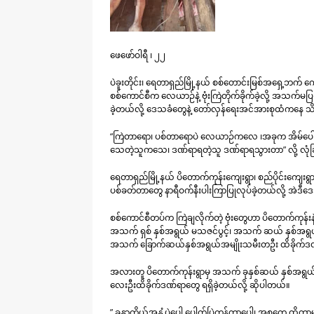
ဖေဖော်ဝါရီ ၊ ၂၂
ပဲခူးတိုင်း၊ ရေတာရှည်မြို့နယ် စစ်တောင်းမြစ်အရှေ့ဘက် ကျေး
စစ်ကောင်စီက လေယာဉ်နဲ့ ဗုံးကြဲတိုက်ခိုက်ခဲ့လို့ အသက
ခဲ့တယ်လို့ ဒေသခံတွေနဲ့ တော်လှန်ရေးအင်အားစုထံကနေ 
“ကြဲတာရော၊ ပစ်တာရောပဲ လေယာဉ်ကလေ ၊အခုက အိမ်ပေါ်က
သေတဲ့သူကသေ၊ ဒဏ်ရာရတဲ့သူ ဒဏ်ရာရသွားတာ” လို့ လုံ
ရေတာရှည်မြို့နယ် ပိတောက်ကုန်းကျေးရွာ၊ စည်ပိုင်းကျေးရွာ
ပစ်ခတ်တာတွေ နာရီဝက်နီးပါးကြာပြုလုပ်ခဲ့တယ်လို့ အဲဒ
စစ်ကောင်စီတပ်က ကြဲချလိုက်တဲ့ ဗုံးတွေဟာ ပိတောက်ကုန်းနဲ့ 
အသက် ရှစ် နှစ်အရွယ် မသဇင်ပွင့်၊ အသက် ဆယ် နှစ်အရွယ
အသက် ခြောက်ဆယ်နှစ်အရွယ်အမျိုးသမီးတဦး ထိခိုက်ဒဏ်ရ
အလားတူ ပိတောက်ကုန်းရွာမှ အသက် ခုနှစ်ဆယ် နှစ်အရွ
လေးဦးထိခိုက်ဒဏ်ရာတွေ ရရှိခဲ့တယ်လို့ ဆိုပါတယ်။
” ခန္ဓာကိုယ်အနှံ့ပဲပေါ့ ပေါက်ပြဲကုန်တာပေါ့၊ အစတွ