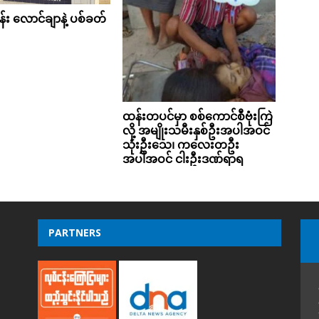
်း လောင်ချာနဲ့ ပစ်ခတ်
ထန်းတပင်မှာ စစ်ကောင်စီဗုံးကြဲ
လို့ အမျိုးသမီးနှစ်ဦးအပါအဝင်
သုံးဦးသေ၊ ကလေးတဦး
အပါအဝင် ငါးဦးဒဏ်ရာရ
PARTNERS