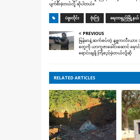
ပျက်စီးခဲ့တယ်လို့ ဆိုပါတယ်။
ပဲခူးတိုင်း
ဗုံးကြဲ
ရေတာရှည်မြို့နယ်
PREVIOUS
မြန်မာနဲ့ ဆက်စပ်တဲ့ နျူကလီးယား 
တွေကို ယာကူဇာခေါင်းဆောင် မှောင်ခ
ရောင်းချဖို့ ကြံစည်ခဲ့တယ်လို့ဆို
RELATED ARTICLES