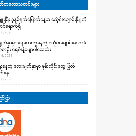
်တလောသတင်းများ
းပြီး ခုနှစ်ရက်မြောက်နေ့မှာ ငသိုင်းချောင်းမြို့ကို
င်ရောက်ရှိ
 6, 2026
က်နှာမှာ ရေဘေးကူနေတဲ့ ငသိုင်းချောင်းဒေသခံ
တဦး ရေစီးနဲ့မျောပါသေဆုံး
 6, 2026
းနေတဲ့ လေးမျက်နှာမှာ ဖုန်းလိုင်းတွေ ပြတ်
က်နေ
 6, 2026
ာ်ငြာ