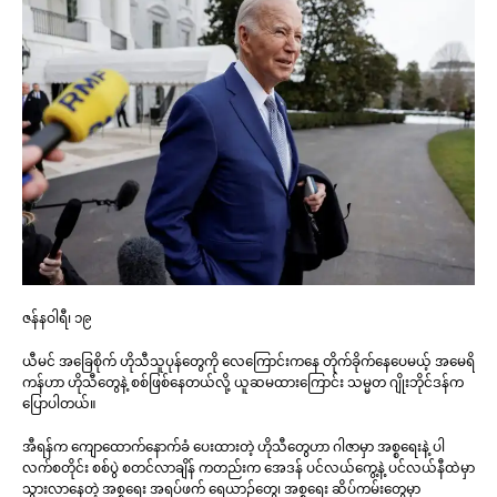
ဇန်နဝါရီ၊ ၁၉
ယီမင် အခြေစိုက် ဟိုသီသူပုန်တွေကို လေကြောင်းကနေ တိုက်ခိုက်နေပေမယ့် အမေရိ
ကန်ဟာ ဟိုသီတွေနဲ့ စစ်ဖြစ်နေတယ်လို့ ယူဆမထားကြောင်း သမ္မတ ဂျိုးဘိုင်ဒန်က
ပြောပါတယ်။
အီရန်က ကျောထောက်နောက်ခံ ပေးထားတဲ့ ဟိုသီတွေဟာ ဂါဇာမှာ အစ္စရေးနဲ့ ပါ
လက်စတိုင်း စစ်ပွဲ စတင်လာချိန် ကတည်းက အေဒန် ပင်လယ်ကွေ့နဲ့ ပင်လယ်နီထဲမှာ
သွားလာနေတဲ့ အစ္စရေး အရပ်ဖက် ရေယာဉ်တွေ၊ အစ္စရေး ဆိပ်ကမ်းတွေမှာ