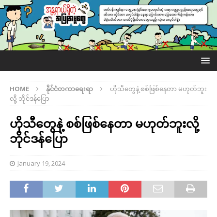
HOME
နိုင်ငံတကာရေးရာ
ဟိုသီတွေနဲ့ စစ်ဖြစ်နေတာ မဟုတ်ဘူး
လို့ ဘိုင်ဒန်ပြော
ဟိုသီတွေနဲ့ စစ်ဖြစ်နေတာ မဟုတ်ဘူးလို့
ဘိုင်ဒန်ပြော
January 19, 2024