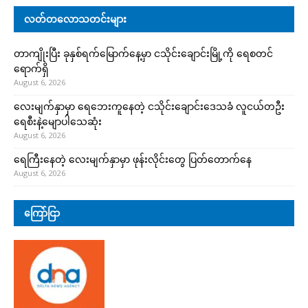
လတ်တလောသတင်းများ
တာကျိုးပြီး ခုနှစ်ရက်မြောက်နေ့မှာ ငသိုင်းချောင်းမြို့ကို ရေစတင်
ရောက်ရှိ
August 6, 2026
လေးမျက်နှာမှာ ရေဘေးကူနေတဲ့ ငသိုင်းချောင်းဒေသခံ လူငယ်တဦး
ရေစီးနဲ့မျောပါသေဆုံး
August 6, 2026
ရေကြီးနေတဲ့ လေးမျက်နှာမှာ ဖုန်းလိုင်းတွေ ပြတ်တောက်နေ
August 6, 2026
ကြော်ငြာ