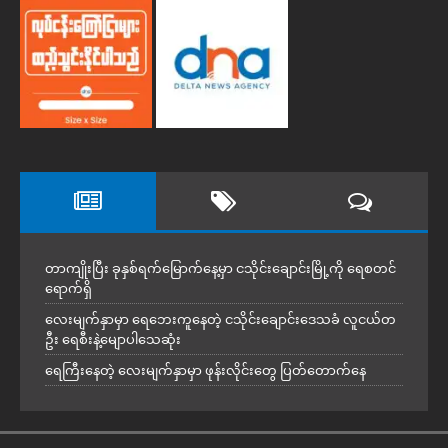
တာကျိုးပြီး ခုနှစ်ရက်မြောက်နေ့မှာ ငသိုင်းချောင်းမြို့ကို ရေစတင်
ရောက်ရှိ
လေးမျက်နှာမှာ ရေဘေးကူနေတဲ့ ငသိုင်းချောင်းဒေသခံ လူငယ်တ
ဦး ရေစီးနဲ့မျောပါသေဆုံး
ရေကြီးနေတဲ့ လေးမျက်နှာမှာ ဖုန်းလိုင်းတွေ ပြတ်တောက်နေ