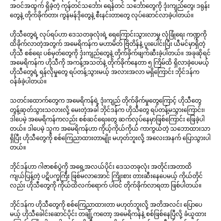
အဝင်အထွက် ရှိခဲ့တဲ့ ကုန်တင်သင်္ဘော၊ ရေနံတင် သင်္ဘောတွေကို ဒုံးကျည်တွေ၊ ဒရုန်း
တွေနဲ့ တိုက်ခိုက်တာ၊ ကွန်မန်ဒိုတွေနဲ့ စီးနင်းတာတွေ လုပ်ဆောင်လာခဲ့ပါတယ်။
ဟိုသီတွေရဲ့ လုပ်ရပ်ဟာ ဒေသတခုလုံးရဲ့ ရေကြောင်းသွားလာမှု လုံခြုံရေး ကဏ္ဍကို
ထိခိုက်လာတဲ့အတွက် အမေရိကန်က မဟာမိတ် ဗြိတိန်နဲ့ ပူးပေါင်းပြီး ယီမင်မှာရှိတဲ့
ဟိုသီ စစ်ရေး ပစ်မှတ်တွေကို ဒုံးကျည်တွေနဲ့ တိုက်ခိုက်ဖျက်ဆီးခဲ့ပါတယ်။ အခုဆိုရင်
အမေရိကန်က ဟိုသီကို အကန့်အသတ်နဲ့ တိုက်ခိုက်နေတာ ၅ ကြိမ်ထိ ရှိလာခဲ့ပေမယ့်
ဟိုသီတွေရဲ့ ရန်လိုမှုတွေ ရပ်တန့်သွားမယ့် အလားအလာ မရှိကြောင်း ဘိုင်ဒန်က
ဝန်ခံခဲ့ပါတယ်။
သတင်းထောက်တွေက အမေရိကန်ရဲ့ ဒုံးကျည် တိုက်ခိုက်မှုတွေကြောင့် ဟိုသီတွေ
တွန့်ဆုတ်သွားသလားလို့ မေးတဲ့အခါ ဘိုင်ဒန်က ဟိုသီတွေ ရပ်တန့်မသွားကြောင်း၊
ဒါပေမဲ့ အမေရိကန်ကလည်း စစ်ဆင်ရေးတွေ ဆက်လုပ်နေမှာဖြစ်ကြောင်း ဖြေခဲ့ပါ
တယ်။ ဒါပေမဲ့ သူက အမေရိကန်ဟာ ကိုယ့်ကိုယ်ကိုယ် ကာကွယ်တဲ့ သဘောထားသာ
ရှိပြီး ဟိုသီတွေကို စစ်ကြေညာထားတာမျိုး မဟုတ်ဘူးလို့ အလေးအနက် ပြောသွားပါ
တယ်။
ဘိုင်ဒန်ဟာ ဂါဇာစစ်ပွဲကို အရှေ့အလယ်ပိုင်း ဒေသတခုလုံး အတိုင်းအတာထိ
ကျယ်ပြန့်တဲ့ ပဋိပက္ခကြီး ဖြစ်မလာအောင် ကြိုးစား တားဆီးနေပေမယ့် ကိုယ်တိုင်
လည်း ဟိုသီတွေကို ကိုယ်ထိလက်ရောက် ပါဝင် တိုက်ခိုက်လာရတာ ဖြစ်ပါတယ်။
ဘိုင်ဒန်က ဟိုသီတွေကို စစ်ကြေညာထားတာ မဟုတ်ဘူးလို့ အတိအလင်း ပြောပေ
မယ့် ဟိုသီခေါင်းဆောင်ပိုင်း တချို့ကတော့ အမေရိကန်နဲ့ စစ်ဖြစ်နေပြီလို့ ခံယူထား