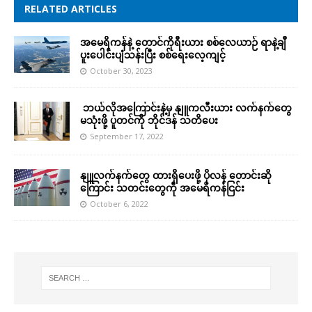
RELATED ARTICLES
အမေရိကန်နဲ့ တောင်ကိုရီးယား စစ်လေယာဉ် ရာနဲ့ချီ
ပူးပေါင်းပျံသန်းပြီး စစ်ရေးလေ့ကျင့်
October 30, 2023
ဘယ်လိုအကြောင်းနဲ့မှ နျူကလီးယား လက်နက်တွေ
မသုံးဖို့ ပူတင်ကို ဘိုင်ဒန် သတိပေး
September 17, 2022
နျူလက်နက်တွေ ထားရှိပေးဖို့ ပိုလန် တောင်းဆို
ကြောင်း သတင်းတွေကို အမေရိကန်ငြင်း
October 6, 2022