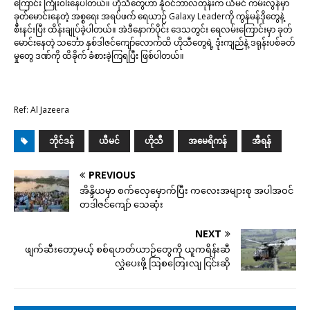
ကြောင်း ကြုံးဝါးနေပါတယ်။ ဟိုသီတွေဟာ နိုဝင်ဘာလတုန်းက ယီမင် ကမ်းလွန်မှာ
ခုတ်မောင်းနေတဲ့ အစ္စရေး အရပ်ဖက် ရေယာဉ် Galaxy Leaderကို ကွန်မန်ဒိုတွေနဲ့
စီးနင်းပြီး ထိန်းချုပ်ခဲ့ပါတယ်။ အဲဒီနောက်ပိုင်း ဒေသတွင်း ရေလမ်းကြောင်းမှာ ခုတ်
မောင်းနေတဲ့ သင်္ဘော နှစ်ဒါဇင်ကျော်လောက်ထိ ဟိုသီတွေရဲ့ ဒုံးကျည်နဲ့ ဒရုန်းပစ်ခတ်
မှုတွေ ဒဏ်ကို ထိခိုက် ခံစားခဲ့ကြရပြီး ဖြစ်ပါတယ်။
Ref: Al Jazeera
ဘိုင်ဒန်
ယီမင်
ဟိုသီ
အမေရိကန်
အီရန်
PREVIOUS
အိန္ဒိယမှာ စက်လှေမှောက်ပြီး ကလေးအများစု အပါအဝင်
တဒါဇင်ကျော် သေဆုံး
NEXT
ဖျက်ဆီးတော့မယ့် စစ်ရဟတ်ယာဉ်တွေကို ယူကရိန်းဆီ
လွှဲပေးဖို့ ဩစတြေးလျ ငြင်းဆို